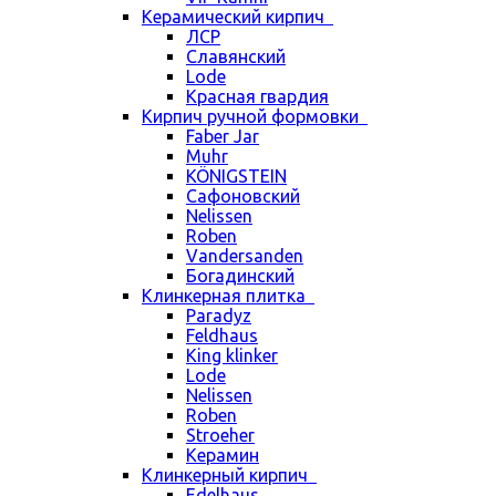
Керамический кирпич
ЛСР
Славянский
Lode
Красная гвардия
Кирпич ручной формовки
Faber Jar
Muhr
KÖNIGSTEIN
Сафоновский
Nelissen
Roben
Vandersanden
Богадинский
Клинкерная плитка
Paradyz
Feldhaus
King klinker
Lode
Nelissen
Roben
Stroeher
Керамин
Клинкерный кирпич
Edelhaus