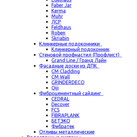
Faber Jar
Kerma
Muhr
ЛСР
Feldhaus
Roben
Skriabin
Клинкерные подоконники
Клинкерный подоконник
Стеновой профнастил (Профлист)
Grand Line / Гранд Лайн
Фасадные доски из ДПК
CM Cladding
CM Wall
GRINDERDECO
Qiji
Фиброцементный сайдинг
CEDRAL
Decover
FCS
FIBRAPLANK
БЕТЭКО
Фибратек
Отливы металлические