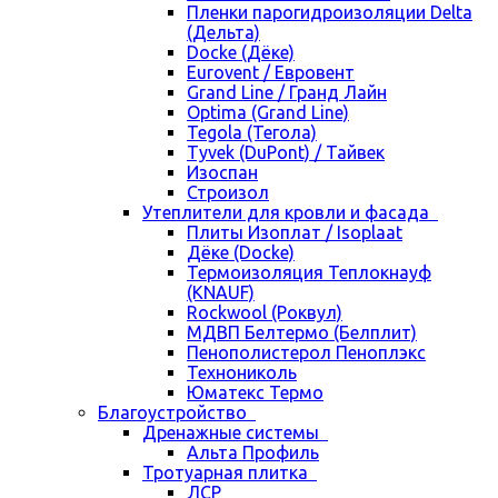
Пленки парогидроизоляции Delta
(Дельта)
Docke (Дёке)
Eurovent / Евровент
Grand Line / Гранд Лайн
Optima (Grand Line)
Tegola (Тегола)
Tyvek (DuPont) / Тайвек
Изоспан
Строизол
Утеплители для кровли и фасада
Плиты Изоплат / Isoplaat
Дёке (Docke)
Термоизоляция Теплокнауф
(KNAUF)
Rockwool (Роквул)
МДВП Белтермо (Белплит)
Пенополистерол Пеноплэкс
Технониколь
Юматекс Термо
Благоустройство
Дренажные системы
Альта Профиль
Тротуарная плитка
ЛСР