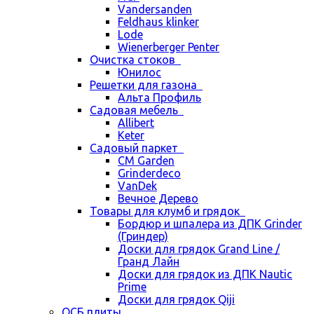
Vandersanden
Feldhaus klinker
Lode
Wienerberger Penter
Очистка стоков
Юнилос
Решетки для газона
Альта Профиль
Садовая мебель
Allibert
Keter
Садовый паркет
CM Garden
Grinderdeco
VanDek
Вечное Дерево
Товары для клумб и грядок
Бордюр и шпалера из ДПК Grinder
(Гриндер)
Доски для грядок Grand Line /
Гранд Лайн
Доски для грядок из ДПК Nautic
Prime
Доски для грядок Qiji
ОСБ плиты