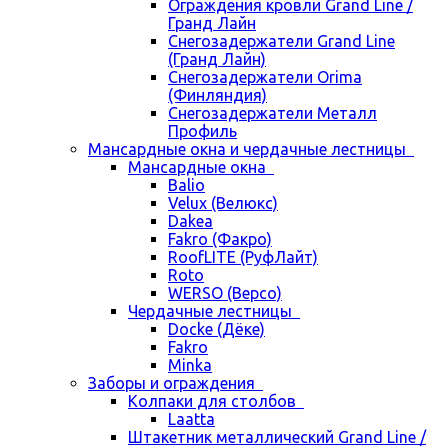
Ограждения кровли Grand Line /
Гранд Лайн
Снегозадержатели Grand Line
(Гранд Лайн)
Снегозадержатели Orima
(Финляндия)
Снегозадержатели Металл
Профиль
Мансардные окна и чердачные лестницы
Мансардные окна
Balio
Velux (Велюкс)
Dakea
Fakro (Факро)
RoofLITE (РуфЛайт)
Roto
WERSO (Версо)
Чердачные лестницы
Docke (Дёке)
Fakro
Minka
Заборы и ограждения
Колпаки для столбов
Laatta
Штакетник металлический Grand Line /