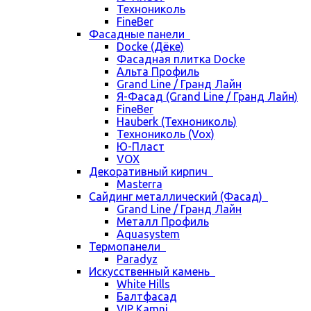
Технониколь
FineBer
Фасадные панели
Docke (Дёке)
Фасадная плитка Docke
Альта Профиль
Grand Line / Гранд Лайн
Я-Фасад (Grand Line / Гранд Лайн)
FineBer
Hauberk (Технониколь)
Технониколь (Vox)
Ю-Пласт
VOX
Декоративный кирпич
Masterra
Сайдинг металлический (Фасад)
Grand Line / Гранд Лайн
Металл Профиль
Aquasystem
Термопанели
Paradyz
Искусственный камень
White Hills
Балтфасад
VIP Kamni