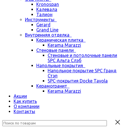
Kronospan
Калевала
Талион
Инструменты
Gerard
Grand Line
Внутренняя отделка
Керамическая плитка
Kerama Marazzi
Стеновые панели
Стеновые и потолочные панели
SPC Альта Слэб
Напольные покрытия
Напольное покрытие SPC Гранд
Стэп
SPC-покрытия Docke Tavola
Керамогранит
Kerama Marazzi
Акции
Как купить
О компании
Контакты