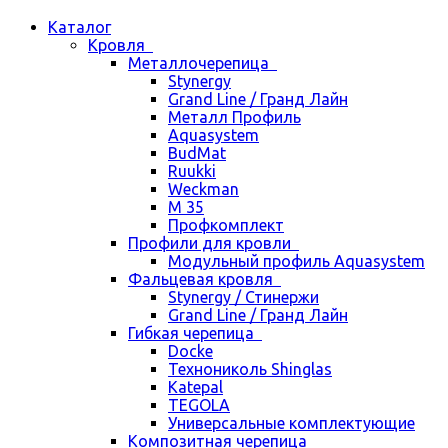
Каталог
Кровля
Металлочерепица
Stynergy
Grand Line / Гранд Лайн
Металл Профиль
Aquasystem
BudMat
Ruukki
Weckman
М 35
Профкомплект
Профили для кровли
Модульный профиль Aquasystem
Фальцевая кровля
Stynergy / Стинержи
Grand Line / Гранд Лайн
Гибкая черепица
Docke
Технониколь Shinglas
Katepal
TEGOLA
Универсальные комплектующие
Композитная черепица