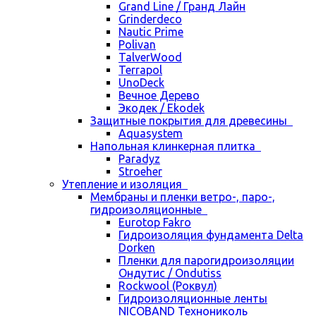
Grand Line / Гранд Лайн
Grinderdeco
Nautic Prime
Polivan
TalverWood
Terrapol
UnoDeck
Вечное Дерево
Экодек / Ekodek
Защитные покрытия для древесины
Aquasystem
Напольная клинкерная плитка
Paradyz
Stroeher
Утепление и изоляция
Мембраны и пленки ветро-, паро-,
гидроизоляционные
Eurotop Fakro
Гидроизоляция фундамента Delta
Dorken
Пленки для парогидроизоляции
Ондутис / Ondutiss
Rockwool (Роквул)
Гидроизоляционные ленты
NICOBAND Технониколь