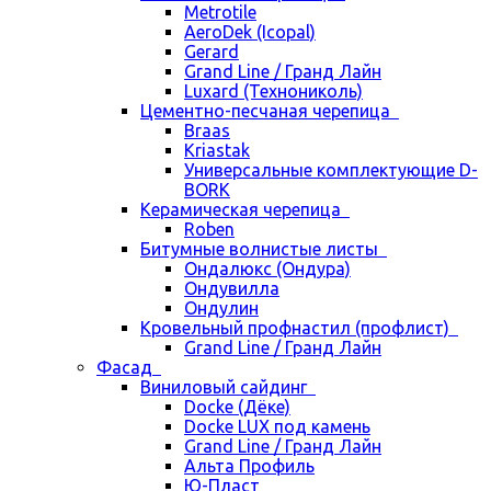
Metrotile
AeroDek (Icopal)
Gerard
Grand Line / Гранд Лайн
Luxard (Технониколь)
Цементно-песчаная черепица
Braas
Kriastak
Универсальные комплектующие D-
BORK
Керамическая черепица
Roben
Битумные волнистые листы
Ондалюкс (Ондура)
Ондувилла
Ондулин
Кровельный профнастил (профлист)
Grand Line / Гранд Лайн
Фасад
Виниловый сайдинг
Docke (Дёке)
Docke LUX под камень
Grand Line / Гранд Лайн
Альта Профиль
Ю-Пласт