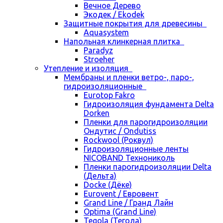
Вечное Дерево
Экодек / Ekodek
Защитные покрытия для древесины
Aquasystem
Напольная клинкерная плитка
Paradyz
Stroeher
Утепление и изоляция
Мембраны и пленки ветро-, паро-,
гидроизоляционные
Eurotop Fakro
Гидроизоляция фундамента Delta
Dorken
Пленки для парогидроизоляции
Ондутис / Ondutiss
Rockwool (Роквул)
Гидроизоляционные ленты
NICOBAND Технониколь
Пленки парогидроизоляции Delta
(Дельта)
Docke (Дёке)
Eurovent / Евровент
Grand Line / Гранд Лайн
Optima (Grand Line)
Tegola (Тегола)