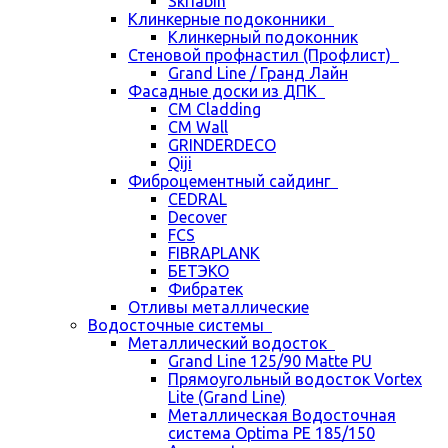
Skriabin
Клинкерные подоконники
Клинкерный подоконник
Стеновой профнастил (Профлист)
Grand Line / Гранд Лайн
Фасадные доски из ДПК
CM Cladding
CM Wall
GRINDERDECO
Qiji
Фиброцементный сайдинг
CEDRAL
Decover
FCS
FIBRAPLANK
БЕТЭКО
Фибратек
Отливы металлические
Водосточные системы
Металлический водосток
Grand Line 125/90 Matte PU
Прямоугольный водосток Vortex
Lite (Grand Line)
Металлическая Водосточная
система Optima PE 185/150