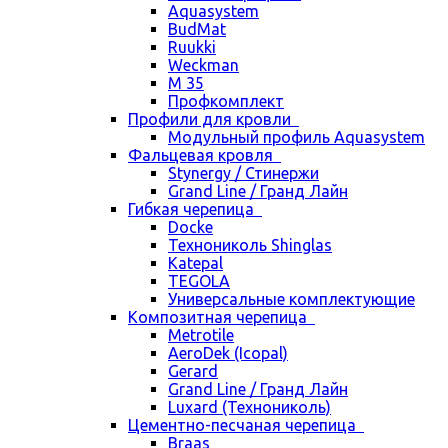
Aquasystem
BudMat
Ruukki
Weckman
М 35
Профкомплект
Профили для кровли
Модульный профиль Aquasystem
Фальцевая кровля
Stynergy / Стинержи
Grand Line / Гранд Лайн
Гибкая черепица
Docke
Технониколь Shinglas
Katepal
TEGOLA
Универсальные комплектующие
Композитная черепица
Metrotile
AeroDek (Icopal)
Gerard
Grand Line / Гранд Лайн
Luxard (Технониколь)
Цементно-песчаная черепица
Braas