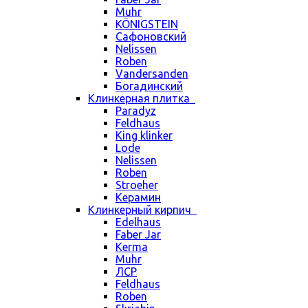
Muhr
KÖNIGSTEIN
Сафоновский
Nelissen
Roben
Vandersanden
Богадинский
Клинкерная плитка
Paradyz
Feldhaus
King klinker
Lode
Nelissen
Roben
Stroeher
Керамин
Клинкерный кирпич
Edelhaus
Faber Jar
Kerma
Muhr
ЛСР
Feldhaus
Roben