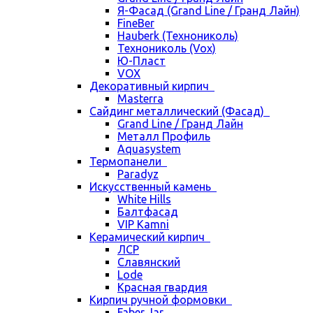
Я-Фасад (Grand Line / Гранд Лайн)
FineBer
Hauberk (Технониколь)
Технониколь (Vox)
Ю-Пласт
VOX
Декоративный кирпич
Masterra
Сайдинг металлический (Фасад)
Grand Line / Гранд Лайн
Металл Профиль
Aquasystem
Термопанели
Paradyz
Искусственный камень
White Hills
Балтфасад
VIP Kamni
Керамический кирпич
ЛСР
Славянский
Lode
Красная гвардия
Кирпич ручной формовки
Faber Jar