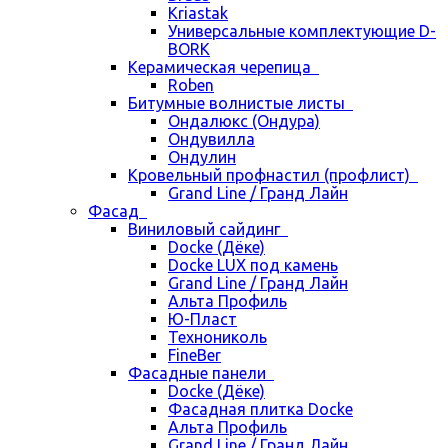
Kriastak
Универсальные комплектующие D-
BORK
Керамическая черепица
Roben
Битумные волнистые листы
Ондалюкс (Ондура)
Ондувилла
Ондулин
Кровельный профнастил (профлист)
Grand Line / Гранд Лайн
Фасад
Виниловый сайдинг
Docke (Дёке)
Docke LUX под камень
Grand Line / Гранд Лайн
Альта Профиль
Ю-Пласт
Технониколь
FineBer
Фасадные панели
Docke (Дёке)
Фасадная плитка Docke
Альта Профиль
Grand Line / Гранд Лайн