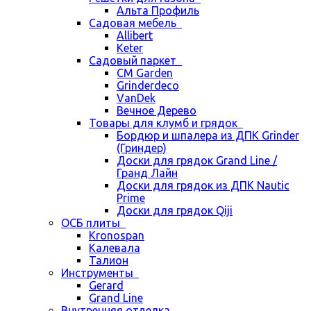
Альта Профиль
Садовая мебель
Allibert
Keter
Садовый паркет
CM Garden
Grinderdeco
VanDek
Вечное Дерево
Товары для клумб и грядок
Бордюр и шпалера из ДПК Grinder
(Гриндер)
Доски для грядок Grand Line /
Гранд Лайн
Доски для грядок из ДПК Nautic
Prime
Доски для грядок Qiji
ОСБ плиты
Kronospan
Калевала
Талион
Инструменты
Gerard
Grand Line
Внутренняя отделка