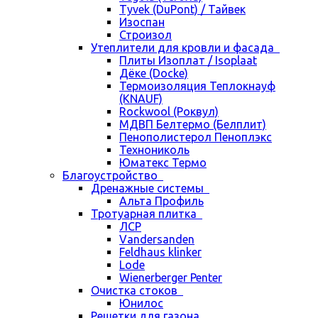
Tyvek (DuPont) / Тайвек
Изоспан
Строизол
Утеплители для кровли и фасада
Плиты Изоплат / Isoplaat
Дёке (Docke)
Термоизоляция Теплокнауф
(KNAUF)
Rockwool (Роквул)
МДВП Белтермо (Белплит)
Пенополистерол Пеноплэкс
Технониколь
Юматекс Термо
Благоустройство
Дренажные системы
Альта Профиль
Тротуарная плитка
ЛСР
Vandersanden
Feldhaus klinker
Lode
Wienerberger Penter
Очистка стоков
Юнилос
Решетки для газона