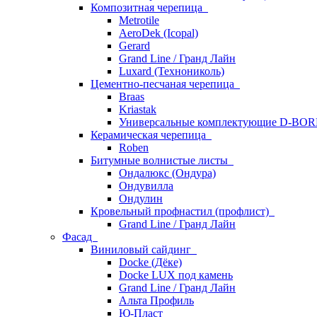
Композитная черепица
Metrotile
AeroDek (Icopal)
Gerard
Grand Line / Гранд Лайн
Luxard (Технониколь)
Цементно-песчаная черепица
Braas
Kriastak
Универсальные комплектующие D-BO
Керамическая черепица
Roben
Битумные волнистые листы
Ондалюкс (Ондура)
Ондувилла
Ондулин
Кровельный профнастил (профлист)
Grand Line / Гранд Лайн
Фасад
Виниловый сайдинг
Docke (Дёке)
Docke LUX под камень
Grand Line / Гранд Лайн
Альта Профиль
Ю-Пласт