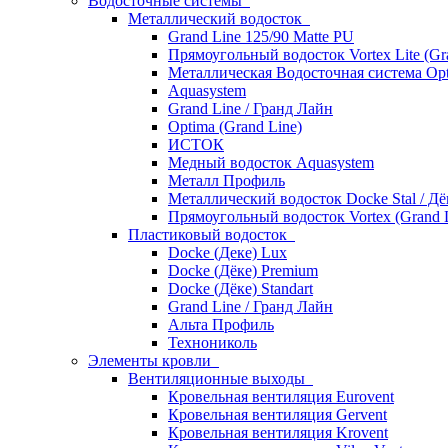
Водосточные системы
Металлический водосток
Grand Line 125/90 Matte PU
Прямоугольный водосток Vortex Lite (Gr
Металлическая Водосточная система Opt
Aquasystem
Grand Line / Гранд Лайн
Optima (Grand Line)
ИСТОК
Медный водосток Aquasystem
Металл Профиль
Металлический водосток Docke Stal / Дё
Прямоугольный водосток Vortex (Grand L
Пластиковый водосток
Docke (Деке) Lux
Docke (Дёке) Premium
Docke (Дёке) Standart
Grand Line / Гранд Лайн
Альта Профиль
Технониколь
Элементы кровли
Вентиляционные выходы
Кровельная вентиляция Eurovent
Кровельная вентиляция Gervent
Кровельная вентиляция Krovent