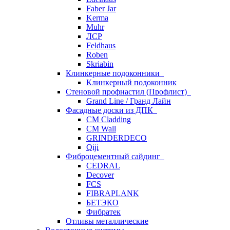
Faber Jar
Kerma
Muhr
ЛСР
Feldhaus
Roben
Skriabin
Клинкерные подоконники
Клинкерный подоконник
Стеновой профнастил (Профлист)
Grand Line / Гранд Лайн
Фасадные доски из ДПК
CM Cladding
CM Wall
GRINDERDECO
Qiji
Фиброцементный сайдинг
CEDRAL
Decover
FCS
FIBRAPLANK
БЕТЭКО
Фибратек
Отливы металлические