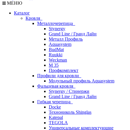
МЕНЮ
Каталог
Кровля
Металлочерепица
Stynergy
Grand Line / Гранд Лайн
Металл Профиль
Aquasystem
BudMat
Ruukki
Weckman
М 35
Профкомплект
Профили для кровли
Модульный профиль Aquasystem
Фальцевая кровля
Stynergy / Стинержи
Grand Line / Гранд Лайн
Гибкая черепица
Docke
Технониколь Shinglas
Katepal
TEGOLA
Универсальные комплектующие