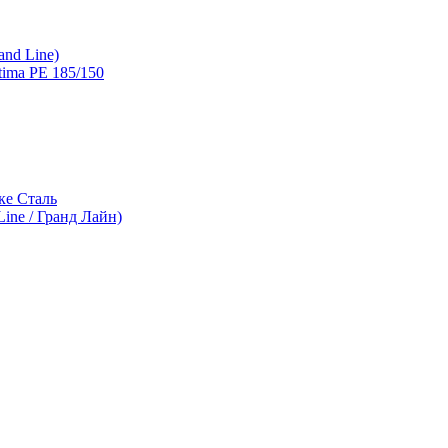
and Line)
ima PE 185/150
ке Сталь
ine / Гранд Лайн)