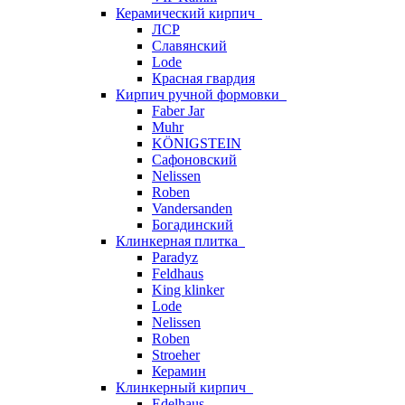
Керамический кирпич
ЛСР
Славянский
Lode
Красная гвардия
Кирпич ручной формовки
Faber Jar
Muhr
KÖNIGSTEIN
Сафоновский
Nelissen
Roben
Vandersanden
Богадинский
Клинкерная плитка
Paradyz
Feldhaus
King klinker
Lode
Nelissen
Roben
Stroeher
Керамин
Клинкерный кирпич
Edelhaus