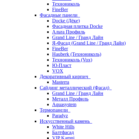
Технониколь
FineBer
Фасадные панели
Docke (Дёке)
Фасадная плитка Docke
Альта Профиль
Grand Line / Гранд Лайн
Я-Фасад (Grand Line / Гранд Лайн)
FineBer
Hauberk (Технониколь)
Технониколь (Vox)
Ю-Пласт
VOX
Декоративный кирпич
Masterra
Сайдинг металлический (Фасад)
Grand Line / Гранд Лайн
Металл Профиль
Aquasystem
Термопанели
Paradyz
Искусственный камень
White Hills
Балтфасад
VIP Kamni