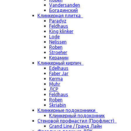
Vandersanden
Богадинский
Клинкерная плитка
Paradyz
Feldhaus
King klinker
Lode
Nelissen
Roben
Stroeher
Керамин
Клинкерный кирпич
Edelhaus
Faber Jar
Kerma
Muhr
ЛСР
Feldhaus
Roben
Skriabin
Клинкерные подоконники
Клинкерный подоконник
Стеновой профнастил (Профлист)
Grand Line / Гранд Лайн