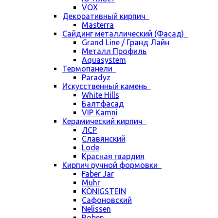
VOX
Декоративный кирпич
Masterra
Сайдинг металлический (Фасад)
Grand Line / Гранд Лайн
Металл Профиль
Aquasystem
Термопанели
Paradyz
Искусственный камень
White Hills
Балтфасад
VIP Kamni
Керамический кирпич
ЛСР
Славянский
Lode
Красная гвардия
Кирпич ручной формовки
Faber Jar
Muhr
KÖNIGSTEIN
Сафоновский
Nelissen
Roben