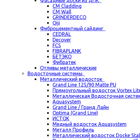
Фасадные доски из ДПК
CM Cladding
CM Wall
GRINDERDECO
Qiji
Фиброцементный сайдинг
CEDRAL
Decover
FCS
FIBRAPLANK
БЕТЭКО
Фибратек
Отливы металлические
Водосточные системы
Металлический водосток
Grand Line 125/90 Matte PU
Прямоугольный водосток Vortex Lite 
Металлическая Водосточная систем
Aquasystem
Grand Line / Гранд Лайн
Optima (Grand Line)
ИСТОК
Медный водосток Aquasystem
Металл Профиль
Металлический водосток Docke Stal