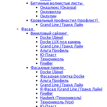
Битумные волнистые листы
Ондалюкс (Ондура)
Ондувилла
Ондулин
Кровельный профнастил (профлист)
Grand Line / Гранд Лайн
Фасад
Виниловый сайдинг
Docke (Дёке)
Docke LUX под камень
Grand Line / Гранд Лайн
Альта Профиль
Ю-Пласт
Технониколь
FineBer
Фасадные панели
Docke (Дёке)
Фасадная плитка Docke
Альта Профиль
Grand Line / Гранд Лайн
Я-Фасад (Grand Line / Гранд Лайн)
FineBer
Hauberk (Технониколь)
Технониколь (Vox)
Ю-Пласт