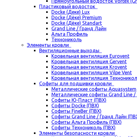
Прямоугольный водосток Vortex (Gra
Пластиковый водосток
Docke (Деке) Lux
Docke (Дёке) Premium
Docke (Дёке) Standart
Grand Line / Гранд Лайн
Альта Профиль
Технониколь
Элементы кровли
Вентиляционные выходы
Кровельная вентиляция Eurovent
Кровельная вентиляция Gervent
Кровельная вентиляция Krovent
Кровельная вентиляция Vilpe Vent
Кровельная вентиляция Технонико
Cофиты для подшивки кровли
Металлические софиты Aquasystem
Металлические софиты Grand Line /
Софиты Ю-Пласт (ПВХ)
Софиты Docke (ПВХ)
Софиты FineBer (ПВХ)
Софиты Grand Line / Гранд Лайн (ПВ
Софиты Альта Профиль (ПВХ)
Софиты Технониколь (ПВХ)
Элементы безопасности кровли