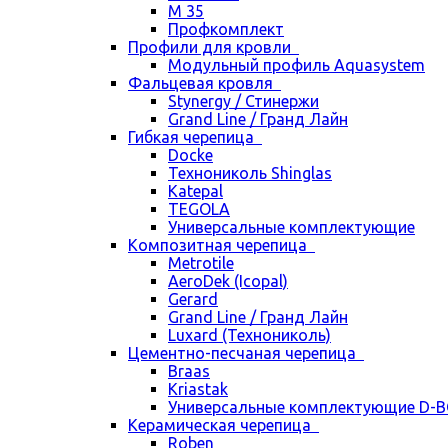
М 35
Профкомплект
Профили для кровли
Модульный профиль Aquasystem
Фальцевая кровля
Stynergy / Стинержи
Grand Line / Гранд Лайн
Гибкая черепица
Docke
Технониколь Shinglas
Katepal
TEGOLA
Универсальные комплектующие
Композитная черепица
Metrotile
AeroDek (Icopal)
Gerard
Grand Line / Гранд Лайн
Luxard (Технониколь)
Цементно-песчаная черепица
Braas
Kriastak
Универсальные комплектующие D-
Керамическая черепица
Roben