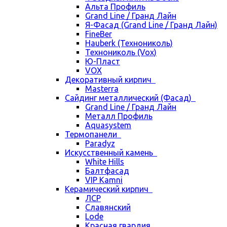
Альта Профиль
Grand Line / Гранд Лайн
Я-Фасад (Grand Line / Гранд Лайн)
FineBer
Hauberk (Технониколь)
Технониколь (Vox)
Ю-Пласт
VOX
Декоративный кирпич
Masterra
Сайдинг металлический (Фасад)
Grand Line / Гранд Лайн
Металл Профиль
Aquasystem
Термопанели
Paradyz
Искусственный камень
White Hills
Балтфасад
VIP Kamni
Керамический кирпич
ЛСР
Славянский
Lode
Красная гвардия