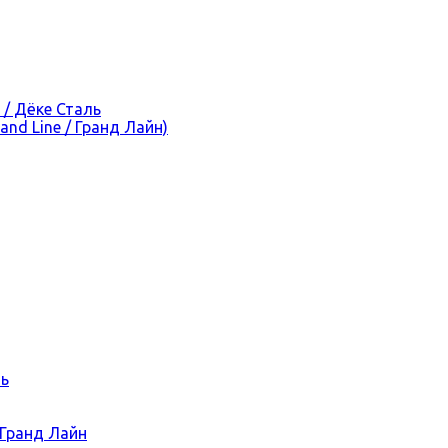
 / Дёке Сталь
nd Line / Гранд Лайн)
ль
 Гранд Лайн