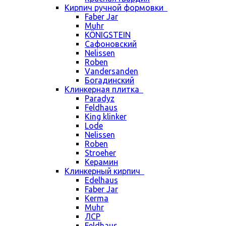
Кирпич ручной формовки
Faber Jar
Muhr
KÖNIGSTEIN
Сафоновский
Nelissen
Roben
Vandersanden
Богадинский
Клинкерная плитка
Paradyz
Feldhaus
King klinker
Lode
Nelissen
Roben
Stroeher
Керамин
Клинкерный кирпич
Edelhaus
Faber Jar
Kerma
Muhr
ЛСР
Feldhaus