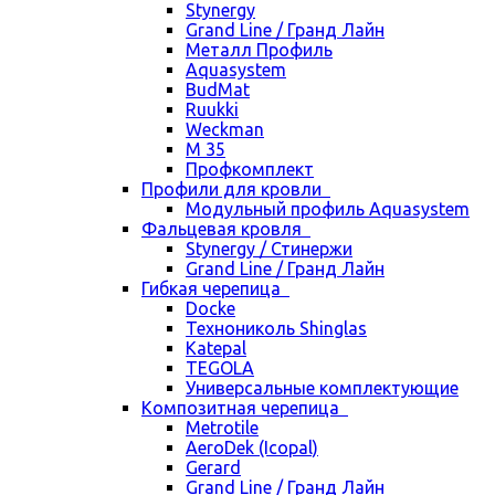
Stynergy
Grand Line / Гранд Лайн
Металл Профиль
Aquasystem
BudMat
Ruukki
Weckman
М 35
Профкомплект
Профили для кровли
Модульный профиль Aquasystem
Фальцевая кровля
Stynergy / Стинержи
Grand Line / Гранд Лайн
Гибкая черепица
Docke
Технониколь Shinglas
Katepal
TEGOLA
Универсальные комплектующие
Композитная черепица
Metrotile
AeroDek (Icopal)
Gerard
Grand Line / Гранд Лайн