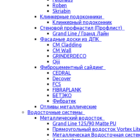
Roben
Skriabin
Клинкерные подоконники
Клинкерный подоконник
Стеновой профнастил (Профлист)
Grand Line / Гранд Лайн
Фасадные доски из ДПК
CM Cladding
CM Wall
GRINDERDECO
Qiji
Фиброцементный сайдинг
CEDRAL
Decover
FCS
FIBRAPLANK
БЕТЭКО
Фибратек
Отливы металлические
Водосточные системы
Металлический водосток
Grand Line 125/90 Matte PU
Прямоугольный водосток Vortex Lite 
Металлическая Водосточная систем