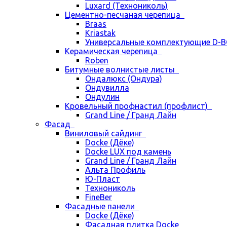
Luxard (Технониколь)
Цементно-песчаная черепица
Braas
Kriastak
Универсальные комплектующие D-
Керамическая черепица
Roben
Битумные волнистые листы
Ондалюкс (Ондура)
Ондувилла
Ондулин
Кровельный профнастил (профлист)
Grand Line / Гранд Лайн
Фасад
Виниловый сайдинг
Docke (Дёке)
Docke LUX под камень
Grand Line / Гранд Лайн
Альта Профиль
Ю-Пласт
Технониколь
FineBer
Фасадные панели
Docke (Дёке)
Фасадная плитка Docke