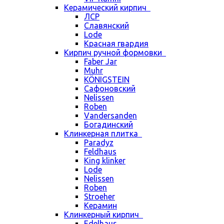
Керамический кирпич
ЛСР
Славянский
Lode
Красная гвардия
Кирпич ручной формовки
Faber Jar
Muhr
KÖNIGSTEIN
Сафоновский
Nelissen
Roben
Vandersanden
Богадинский
Клинкерная плитка
Paradyz
Feldhaus
King klinker
Lode
Nelissen
Roben
Stroeher
Керамин
Клинкерный кирпич
Edelhaus