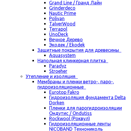
Grand Line / Гранд Лайн
Grinderdeco
Nautic Prime
Polivan
TalverWood
Terrapol
UnoDeck
Вечное Дерево
Экодек / Ekodek
Защитные покрытия для древесины
Aquasystem
Напольная клинкерная плитка
Paradyz
Stroeher
Утепление и изоляция
Мембраны и пленки ветро-, паро-,
гидроизоляционные
Eurotop Fakro
Гидроизоляция фундамента Delta
Dorken
Пленки для парогидроизоляции
Ондутис / Ondutiss
Rockwool (Роквул)
Гидроизоляционные ленты
NICOBAND Технониколь