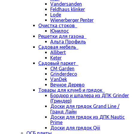
Vandersanden
Feldhaus klinker
Lode
Wienerberger Penter
Очистка стоков
Юнилос
Решетки для газона
Альта Профиль
Садовая мебель
Allibert
Keter
Садовый паркет
CM Garden
Grinderdeco
VanDek
Вечное Дерево
Товары для клумб и грядок
Бордюр и шпалера из ДПК Grinder
(Гриндер)
Доски для грядок Grand Line /
Гранд Лайн
Доски для грядок из ДПК Nautic
Prime
Доски для грядок Qiji
ОСБ плиты