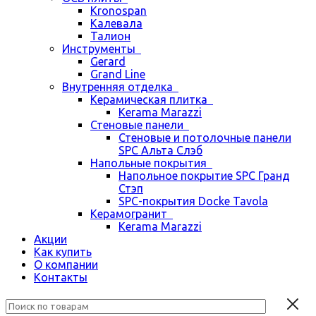
Kronospan
Калевала
Талион
Инструменты
Gerard
Grand Line
Внутренняя отделка
Керамическая плитка
Kerama Marazzi
Стеновые панели
Стеновые и потолочные панели
SPC Альта Слэб
Напольные покрытия
Напольное покрытие SPC Гранд
Стэп
SPC-покрытия Docke Tavola
Керамогранит
Kerama Marazzi
Акции
Как купить
О компании
Контакты