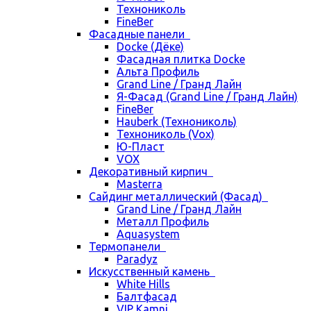
Технониколь
FineBer
Фасадные панели
Docke (Дёке)
Фасадная плитка Docke
Альта Профиль
Grand Line / Гранд Лайн
Я-Фасад (Grand Line / Гранд Лайн)
FineBer
Hauberk (Технониколь)
Технониколь (Vox)
Ю-Пласт
VOX
Декоративный кирпич
Masterra
Сайдинг металлический (Фасад)
Grand Line / Гранд Лайн
Металл Профиль
Aquasystem
Термопанели
Paradyz
Искусственный камень
White Hills
Балтфасад
VIP Kamni