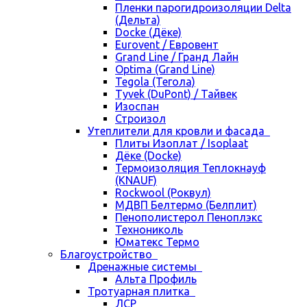
Пленки парогидроизоляции Delta
(Дельта)
Docke (Дёке)
Eurovent / Евровент
Grand Line / Гранд Лайн
Optima (Grand Line)
Tegola (Тегола)
Tyvek (DuPont) / Тайвек
Изоспан
Строизол
Утеплители для кровли и фасада
Плиты Изоплат / Isoplaat
Дёке (Docke)
Термоизоляция Теплокнауф
(KNAUF)
Rockwool (Роквул)
МДВП Белтермо (Белплит)
Пенополистерол Пеноплэкс
Технониколь
Юматекс Термо
Благоустройство
Дренажные системы
Альта Профиль
Тротуарная плитка
ЛСР