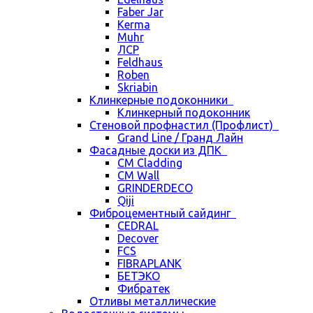
Faber Jar
Kerma
Muhr
ЛСР
Feldhaus
Roben
Skriabin
Клинкерные подоконники
Клинкерный подоконник
Стеновой профнастил (Профлист)
Grand Line / Гранд Лайн
Фасадные доски из ДПК
CM Cladding
CM Wall
GRINDERDECO
Qiji
Фиброцементный сайдинг
CEDRAL
Decover
FCS
FIBRAPLANK
БЕТЭКО
Фибратек
Отливы металлические