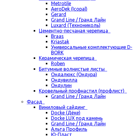
Metrotile
AeroDek (Icopal)
Gerard
Grand Line / Гранд Лайн
Luxard (Технониколь)
Цементно-песчаная черепица
Braas
Kriastak
Универсальные комплектующие D-
BORK
Керамическая черепица
Roben
Битумные волнистые листы
Ондалюкс (Ондура)
Ондувилла
Ондулин
Кровельный профнастил (профлист)
Grand Line / Гранд Лайн
Фасад
Виниловый сайдинг
Docke (Дёке)
Docke LUX под камень
Grand Line / Гранд Лайн
Альта Профиль
Ю-Пласт