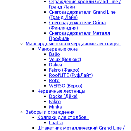
Ограждения кровли Grand Line /
Гранд Лайн
Снегозадержатели Grand Line
(Гранд Лайн)
Снегозадержатели Orima
(Финляндия)
Снегозадержатели Металл
Профиль
Мансардные окна и чердачные лестницы
Мансардные окна
Balio
Velux (Велюкс)
Dakea
Fakro (Факро)
RoofLITE (РуфЛайт)
Roto
WERSO (Версо)
Чердачные лестницы
Docke (Дёке)
Fakro
Minka
Заборы и ограждения
Колпаки для столбов
Laatta
Штакетник металлический Grand Line /