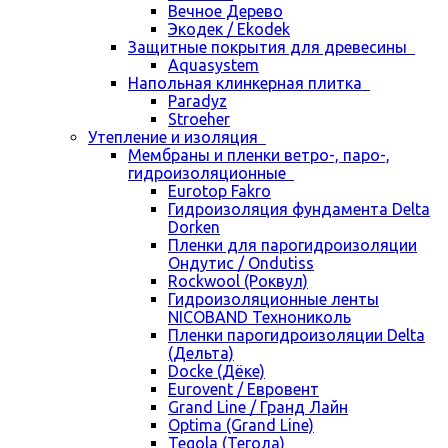
Вечное Дерево
Экодек / Ekodek
Защитные покрытия для древесины
Aquasystem
Напольная клинкерная плитка
Paradyz
Stroeher
Утепление и изоляция
Мембраны и пленки ветро-, паро-,
гидроизоляционные
Eurotop Fakro
Гидроизоляция фундамента Delta
Dorken
Пленки для парогидроизоляции
Ондутис / Ondutiss
Rockwool (Роквул)
Гидроизоляционные ленты
NICOBAND Технониколь
Пленки парогидроизоляции Delta
(Дельта)
Docke (Дёке)
Eurovent / Евровент
Grand Line / Гранд Лайн
Optima (Grand Line)
Tegola (Тегола)