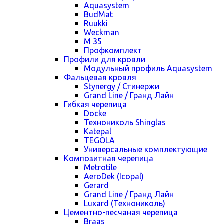
Aquasystem
BudMat
Ruukki
Weckman
М 35
Профкомплект
Профили для кровли
Модульный профиль Aquasystem
Фальцевая кровля
Stynergy / Стинержи
Grand Line / Гранд Лайн
Гибкая черепица
Docke
Технониколь Shinglas
Katepal
TEGOLA
Универсальные комплектующие
Композитная черепица
Metrotile
AeroDek (Icopal)
Gerard
Grand Line / Гранд Лайн
Luxard (Технониколь)
Цементно-песчаная черепица
Braas