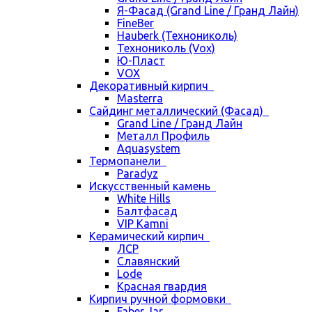
Я-Фасад (Grand Line / Гранд Лайн)
FineBer
Hauberk (Технониколь)
Технониколь (Vox)
Ю-Пласт
VOX
Декоративный кирпич
Masterra
Сайдинг металлический (Фасад)
Grand Line / Гранд Лайн
Металл Профиль
Aquasystem
Термопанели
Paradyz
Искусственный камень
White Hills
Балтфасад
VIP Kamni
Керамический кирпич
ЛСР
Славянский
Lode
Красная гвардия
Кирпич ручной формовки
Faber Jar