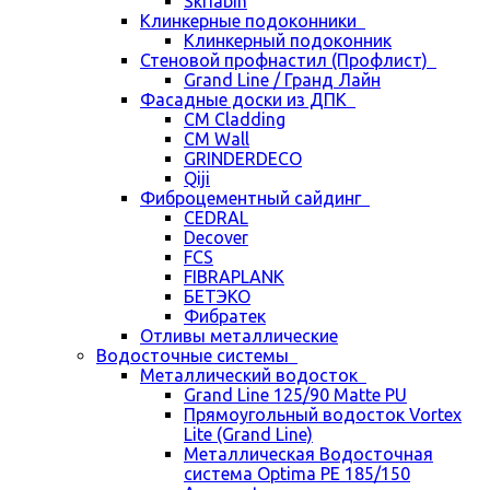
Skriabin
Клинкерные подоконники
Клинкерный подоконник
Стеновой профнастил (Профлист)
Grand Line / Гранд Лайн
Фасадные доски из ДПК
CM Cladding
CM Wall
GRINDERDECO
Qiji
Фиброцементный сайдинг
CEDRAL
Decover
FCS
FIBRAPLANK
БЕТЭКО
Фибратек
Отливы металлические
Водосточные системы
Металлический водосток
Grand Line 125/90 Matte PU
Прямоугольный водосток Vortex
Lite (Grand Line)
Металлическая Водосточная
система Optima PE 185/150