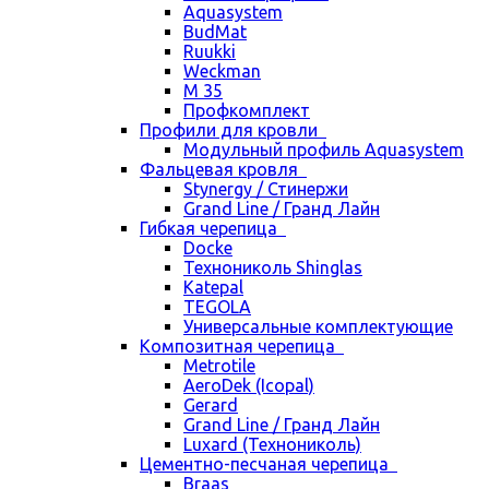
Aquasystem
BudMat
Ruukki
Weckman
М 35
Профкомплект
Профили для кровли
Модульный профиль Aquasystem
Фальцевая кровля
Stynergy / Стинержи
Grand Line / Гранд Лайн
Гибкая черепица
Docke
Технониколь Shinglas
Katepal
TEGOLA
Универсальные комплектующие
Композитная черепица
Metrotile
AeroDek (Icopal)
Gerard
Grand Line / Гранд Лайн
Luxard (Технониколь)
Цементно-песчаная черепица
Braas