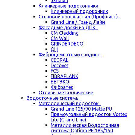
Skriabin
Клинкерные подоконники
Клинкерный подоконник
Стеновой профнастил (Профлист)
Grand Line / Гранд Лайн
Фасадные доски из ДПК
CM Cladding
CM Wall
GRINDERDECO
Qiji
Фиброцементный сайдинг
CEDRAL
Decover
FCS
FIBRAPLANK
БЕТЭКО
Фибратек
Отливы металлические
Водосточные системы
Металлический водосток
Grand Line 125/90 Matte PU
Прямоугольный водосток Vortex
Lite (Grand Line)
Металлическая Водосточная
система Optima PE 185/150