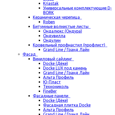
Kriastak
Универсальные комплектующие D-
BORK
Керамическая черепица
Roben
Битумные волнистые листы
Ондалюкс (Ондура)
Ондувилла
Ондулин
Кровельный профнастил (профлист)
Grand Line / Гранд Лайн
Фасад
Виниловый сайдинг
Docke (Дёке)
Docke LUX под камень
Grand Line / Гранд Лайн
Альта Профиль
Ю-Пласт
Технониколь
FineBer
Фасадные панели
Docke (Дёке)
Фасадная плитка Docke
Альта Профиль
Grand Line / Гранд Лайн