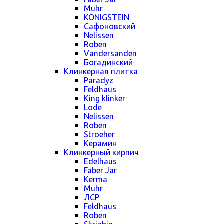
Muhr
KÖNIGSTEIN
Сафоновский
Nelissen
Roben
Vandersanden
Богадинский
Клинкерная плитка
Paradyz
Feldhaus
King klinker
Lode
Nelissen
Roben
Stroeher
Керамин
Клинкерный кирпич
Edelhaus
Faber Jar
Kerma
Muhr
ЛСР
Feldhaus
Roben