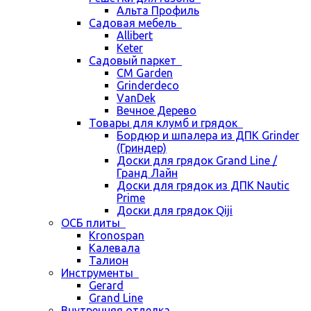
Альта Профиль
Садовая мебель
Allibert
Keter
Садовый паркет
CM Garden
Grinderdeco
VanDek
Вечное Дерево
Товары для клумб и грядок
Бордюр и шпалера из ДПК Grinder
(Гриндер)
Доски для грядок Grand Line /
Гранд Лайн
Доски для грядок из ДПК Nautic
Prime
Доски для грядок Qiji
ОСБ плиты
Kronospan
Калевала
Талион
Инструменты
Gerard
Grand Line
Внутренняя отделка