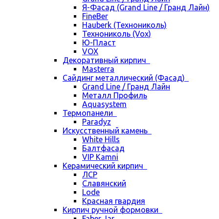
Я-Фасад (Grand Line / Гранд Лайн)
FineBer
Hauberk (Технониколь)
Технониколь (Vox)
Ю-Пласт
VOX
Декоративный кирпич
Masterra
Сайдинг металлический (Фасад)
Grand Line / Гранд Лайн
Металл Профиль
Aquasystem
Термопанели
Paradyz
Искусственный камень
White Hills
Балтфасад
VIP Kamni
Керамический кирпич
ЛСР
Славянский
Lode
Красная гвардия
Кирпич ручной формовки
Faber Jar