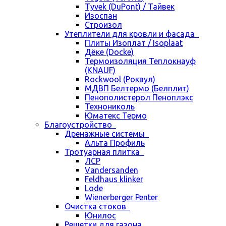
Tyvek (DuPont) / Тайвек
Изоспан
Строизол
Утеплители для кровли и фасада
Плиты Изоплат / Isoplaat
Дёке (Docke)
Термоизоляция Теплокнауф
(KNAUF)
Rockwool (Роквул)
МДВП Белтермо (Белплит)
Пенополистерол Пеноплэкс
Технониколь
Юматекс Термо
Благоустройство
Дренажные системы
Альта Профиль
Тротуарная плитка
ЛСР
Vandersanden
Feldhaus klinker
Lode
Wienerberger Penter
Очистка стоков
Юнилос
Решетки для газона