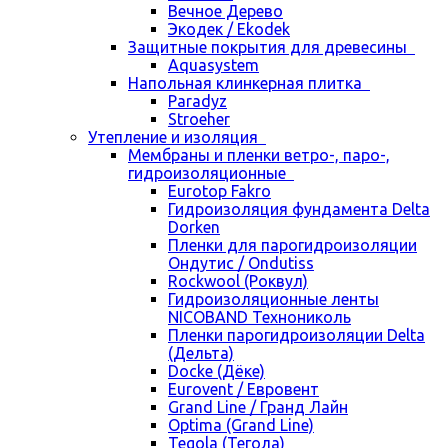
Вечное Дерево
Экодек / Ekodek
Защитные покрытия для древесины
Aquasystem
Напольная клинкерная плитка
Paradyz
Stroeher
Утепление и изоляция
Мембраны и пленки ветро-, паро-,
гидроизоляционные
Eurotop Fakro
Гидроизоляция фундамента Delta
Dorken
Пленки для парогидроизоляции
Ондутис / Ondutiss
Rockwool (Роквул)
Гидроизоляционные ленты
NICOBAND Технониколь
Пленки парогидроизоляции Delta
(Дельта)
Docke (Дёке)
Eurovent / Евровент
Grand Line / Гранд Лайн
Optima (Grand Line)
Tegola (Тегола)