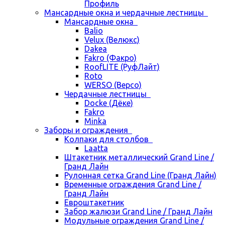
Профиль
Мансардные окна и чердачные лестницы
Мансардные окна
Balio
Velux (Велюкс)
Dakea
Fakro (Факро)
RoofLITE (РуфЛайт)
Roto
WERSO (Версо)
Чердачные лестницы
Docke (Дёке)
Fakro
Minka
Заборы и ограждения
Колпаки для столбов
Laatta
Штакетник металлический Grand Line /
Гранд Лайн
Рулонная сетка Grand Line (Гранд Лайн)
Временные ограждения Grand Line /
Гранд Лайн
Евроштакетник
Забор жалюзи Grand Line / Гранд Лайн
Модульные ограждения Grand Line /