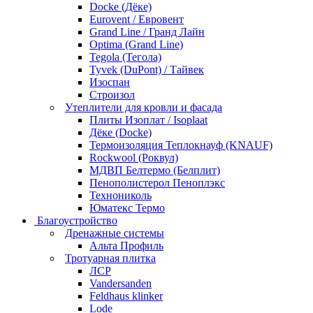
Docke (Дёке)
Eurovent / Евровент
Grand Line / Гранд Лайн
Optima (Grand Line)
Tegola (Тегола)
Tyvek (DuPont) / Тайвек
Изоспан
Строизол
Утеплители для кровли и фасада
Плиты Изоплат / Isoplaat
Дёке (Docke)
Термоизоляция Теплокнауф (KNAUF)
Rockwool (Роквул)
МДВП Белтермо (Белплит)
Пенополистерол Пеноплэкс
Технониколь
Юматекс Термо
Благоустройство
Дренажные системы
Альта Профиль
Тротуарная плитка
ЛСР
Vandersanden
Feldhaus klinker
Lode