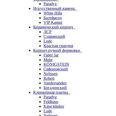
Paradyz
Искусственный камень
White Hills
Балтфасад
VIP Kamni
Керамический кирпич
ЛСР
Славянский
Lode
Красная гвардия
Кирпич ручной формовки
Faber Jar
Muhr
KÖNIGSTEIN
Сафоновский
Nelissen
Roben
Vandersanden
Богадинский
Клинкерная плитка
Paradyz
Feldhaus
King klinker
Lode
Nelissen