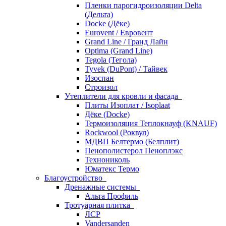
Пленки парогидроизоляции Delta
(Дельта)
Docke (Дёке)
Eurovent / Евровент
Grand Line / Гранд Лайн
Optima (Grand Line)
Tegola (Тегола)
Tyvek (DuPont) / Тайвек
Изоспан
Строизол
Утеплители для кровли и фасада
Плиты Изоплат / Isoplaat
Дёке (Docke)
Термоизоляция Теплокнауф (KNAUF)
Rockwool (Роквул)
МДВП Белтермо (Белплит)
Пенополистерол Пеноплэкс
Технониколь
Юматекс Термо
Благоустройство
Дренажные системы
Альта Профиль
Тротуарная плитка
ЛСР
Vandersanden