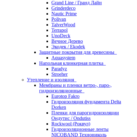
Grand Line / Гранд Лайн
Grinderdeco
Nautic Prime
Polivan
TalverWood
Terrapol
UnoDeck
Вечное Дерево
Экодек / Ekodek
Защитные покрытия для древесины
Aquasystem
Напольная клинкерная плитка
Paradyz
Stroeher
Утепление и изоляция
Мембраны и пленки ветро-, паро-,
гидроизоляционные
Eurotop Fakro
Гидроизоляция фундамента Delta
Dorken
Пленки для парогидроизоляции
Ондутис / Ondutiss
Rockwool (Роквул)
Гидроизоляционные ленты
NICOBAND Технониколь