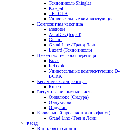
Технониколь Shinglas
Katepal
TEGOLA
Универсальные комплектующие
Композитная черепица
Metrotile
AeroDek (Icopal)
Gerard
Grand Line / Гранд Лайн
Luxard (Технониколь)
Цементно-песчаная черепица
Braas
Kriastak
Универсальные комплектующие D-
BORK
Керамическая черепица
Roben
Битумные волнистые листы
Ондалюкс (Ондура)
Ондувилла
Ондулин
Кровельный профнастил (профлист)
Grand Line / Гранд Лайн
Фасад
Виниловый сайдинг