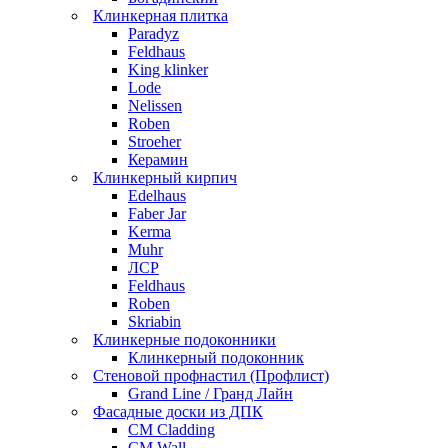
Клинкерная плитка
Paradyz
Feldhaus
King klinker
Lode
Nelissen
Roben
Stroeher
Керамин
Клинкерный кирпич
Edelhaus
Faber Jar
Kerma
Muhr
ЛСР
Feldhaus
Roben
Skriabin
Клинкерные подоконники
Клинкерный подоконник
Стеновой профнастил (Профлист)
Grand Line / Гранд Лайн
Фасадные доски из ДПК
CM Cladding
CM Wall