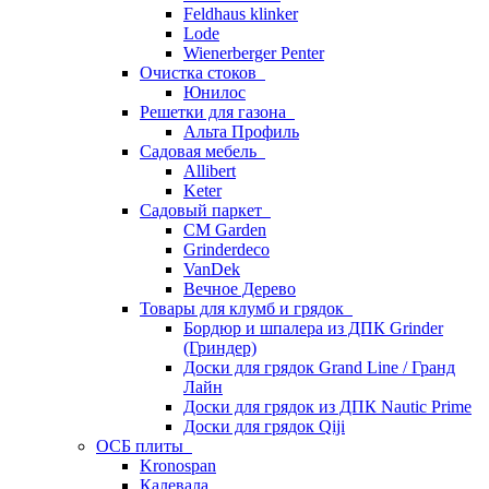
Feldhaus klinker
Lode
Wienerberger Penter
Очистка стоков
Юнилос
Решетки для газона
Альта Профиль
Садовая мебель
Allibert
Keter
Садовый паркет
CM Garden
Grinderdeco
VanDek
Вечное Дерево
Товары для клумб и грядок
Бордюр и шпалера из ДПК Grinder
(Гриндер)
Доски для грядок Grand Line / Гранд
Лайн
Доски для грядок из ДПК Nautic Prime
Доски для грядок Qiji
ОСБ плиты
Kronospan
Калевала