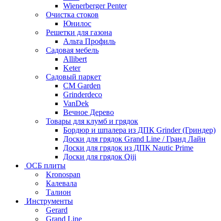
Wienerberger Penter
Очистка стоков
Юнилос
Решетки для газона
Альта Профиль
Садовая мебель
Allibert
Keter
Садовый паркет
CM Garden
Grinderdeco
VanDek
Вечное Дерево
Товары для клумб и грядок
Бордюр и шпалера из ДПК Grinder (Гриндер)
Доски для грядок Grand Line / Гранд Лайн
Доски для грядок из ДПК Nautic Prime
Доски для грядок Qiji
ОСБ плиты
Kronospan
Калевала
Талион
Инструменты
Gerard
Grand Line