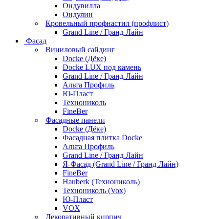
Ондувилла
Ондулин
Кровельный профнастил (профлист)
Grand Line / Гранд Лайн
Фасад
Виниловый сайдинг
Docke (Дёке)
Docke LUX под камень
Grand Line / Гранд Лайн
Альта Профиль
Ю-Пласт
Технониколь
FineBer
Фасадные панели
Docke (Дёке)
Фасадная плитка Docke
Альта Профиль
Grand Line / Гранд Лайн
Я-Фасад (Grand Line / Гранд Лайн)
FineBer
Hauberk (Технониколь)
Технониколь (Vox)
Ю-Пласт
VOX
Декоративный кирпич