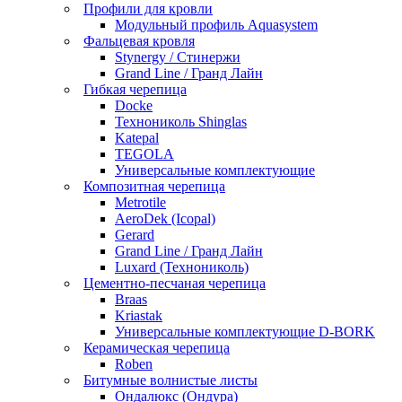
Профили для кровли
Модульный профиль Aquasystem
Фальцевая кровля
Stynergy / Стинержи
Grand Line / Гранд Лайн
Гибкая черепица
Docke
Технониколь Shinglas
Katepal
TEGOLA
Универсальные комплектующие
Композитная черепица
Metrotile
AeroDek (Icopal)
Gerard
Grand Line / Гранд Лайн
Luxard (Технониколь)
Цементно-песчаная черепица
Braas
Kriastak
Универсальные комплектующие D-BORK
Керамическая черепица
Roben
Битумные волнистые листы
Ондалюкс (Ондура)