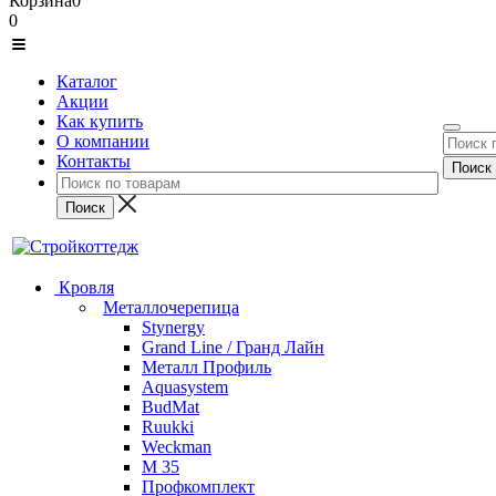
Корзина
0
0
Каталог
Акции
Как купить
О компании
Контакты
Кровля
Металлочерепица
Stynergy
Grand Line / Гранд Лайн
Металл Профиль
Aquasystem
BudMat
Ruukki
Weckman
М 35
Профкомплект