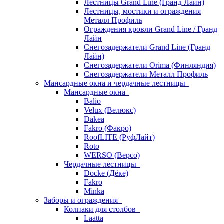
Лестницы Grand Line (Гранд Лайн)
Лестницы, мостики и ограждения
Металл Профиль
Ограждения кровли Grand Line / Гранд
Лайн
Снегозадержатели Grand Line (Гранд
Лайн)
Снегозадержатели Orima (Финляндия)
Снегозадержатели Металл Профиль
Мансардные окна и чердачные лестницы
Мансардные окна
Balio
Velux (Велюкс)
Dakea
Fakro (Факро)
RoofLITE (РуфЛайт)
Roto
WERSO (Версо)
Чердачные лестницы
Docke (Дёке)
Fakro
Minka
Заборы и ограждения
Колпаки для столбов
Laatta