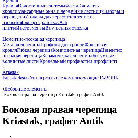
Кровля
Кровля
Водосточные системы
Фасад
Элементы
кровли
Мансардные окна и чердачные лестницы
Заборы и
ограждения
Товары для терасс
Утепление и
изоляция
Благоустройство
ОСБ
плиты
Инструменты
Внутренняя отделка
-
Цементно-песчаная черепица
Металлочерепица
Профили для кровли
Фальцевая
кровля
Гибкая черепица
Композитная черепица
Цементно-
песчаная черепица
Керамическая черепица
Битумные
волнистые листы
Кровельный профнастил (профлист)
-
Kriastak
Braas
Kriastak
Универсальные комплектующие D-BORK
-
Доборные элементы
-
Боковая правая черепица Kriastak, графит Antik
Боковая правая черепица
Kriastak, графит Antik