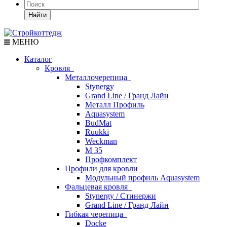
Найти
МЕНЮ
Каталог
Кровля
Металлочерепица
Stynergy
Grand Line / Гранд Лайн
Металл Профиль
Aquasystem
BudMat
Ruukki
Weckman
М 35
Профкомплект
Профили для кровли
Модульный профиль Aquasystem
Фальцевая кровля
Stynergy / Стинержи
Grand Line / Гранд Лайн
Гибкая черепица
Docke