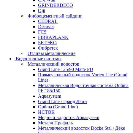
GRINDERDECO
Qiji
Фиброцементный сайдинг
CEDRAL
Decover
FCS
FIBRAPLANK
БЕТЭКО
Фибратек
Отливы металлические
Водосточные системы
Металлический водосток
Grand Line 125/90 Matte PU
Прямоугольный водосток Vortex Lite (Grand
Line)
Металлическая Водосточная система Optima
PE 185/150
Aquasystem
Grand Line / Гранд Лайн
Optima (Grand Line)
ИСТОК
Медный водосток Aquasystem
Металл Профиль
Металлический водосток Docke Stal / Дёке