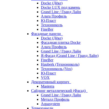
Docke (Дёке)
Docke LUX под камень
Grand Line / Гранд Лайн
Альта Профиль
Ю-Пласт
Технониколь
FineBer
Фасадные панели
Docke (Дёке)
Фасадная плитка Docke
Альта Профиль
Grand Line / Гранд Лайн
Я-Фасад (Grand Line / Гранд Лайн)
FineBer
Hauberk (Технониколь)
Технониколь (Vox)
Ю-Пласт
VOX
Декоративный кирпич
Masterra
Сайдинг металлический (Фасад)
Grand Line / Гранд Лайн
Металл Профиль
Aquasystem
Термопанели