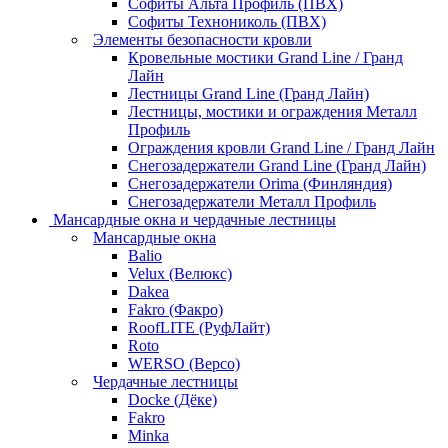
Софиты Альта Профиль (ПВХ)
Софиты Технониколь (ПВХ)
Элементы безопасности кровли
Кровельные мостики Grand Line / Гранд
Лайн
Лестницы Grand Line (Гранд Лайн)
Лестницы, мостики и ограждения Металл
Профиль
Ограждения кровли Grand Line / Гранд Лайн
Снегозадержатели Grand Line (Гранд Лайн)
Снегозадержатели Orima (Финляндия)
Снегозадержатели Металл Профиль
Мансардные окна и чердачные лестницы
Мансардные окна
Balio
Velux (Велюкс)
Dakea
Fakro (Факро)
RoofLITE (РуфЛайт)
Roto
WERSO (Версо)
Чердачные лестницы
Docke (Дёке)
Fakro
Minka