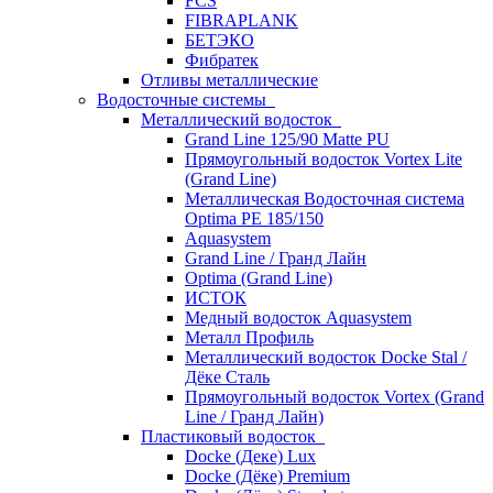
FCS
FIBRAPLANK
БЕТЭКО
Фибратек
Отливы металлические
Водосточные системы
Металлический водосток
Grand Line 125/90 Matte PU
Прямоугольный водосток Vortex Lite
(Grand Line)
Металлическая Водосточная система
Optima PE 185/150
Aquasystem
Grand Line / Гранд Лайн
Optima (Grand Line)
ИСТОК
Медный водосток Aquasystem
Металл Профиль
Металлический водосток Docke Stal /
Дёке Сталь
Прямоугольный водосток Vortex (Grand
Line / Гранд Лайн)
Пластиковый водосток
Docke (Деке) Lux
Docke (Дёке) Premium