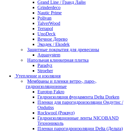
Grand Line / Гранд Лайн
Grinderdeco
Nautic Prime
Polivan
TalverWood
Terrapol
UnoDeck
Вечное Дерево
Экодек / Ekodek
Защитные покрытия для древесины
Aquasystem
Напольная клинкерная плитка
Paradyz
Stroeher
Утепление и изоляция
Мембраны и пленки ветро-, паро-,
гидроизоляционные
Eurotop Fakro
Гидроизоляция фундамента Delta Dorken
Пленки для парогидроизоляции Ондутис /
Ondutiss
Rockwool (Роквул)
Гидроизоляционные ленты NICOBAND
Технониколь
Пленки парогидроизоляции Delta (Дельта)