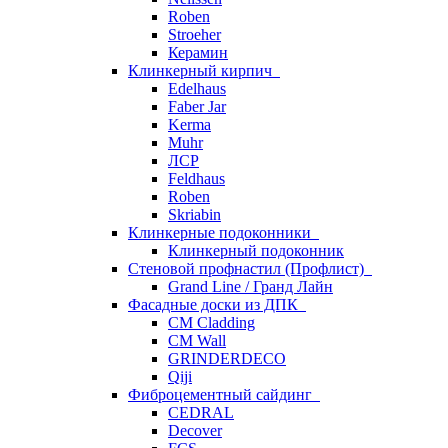
Roben
Stroeher
Керамин
Клинкерный кирпич
Edelhaus
Faber Jar
Kerma
Muhr
ЛСР
Feldhaus
Roben
Skriabin
Клинкерные подоконники
Клинкерный подоконник
Стеновой профнастил (Профлист)
Grand Line / Гранд Лайн
Фасадные доски из ДПК
CM Cladding
CM Wall
GRINDERDECO
Qiji
Фиброцементный сайдинг
CEDRAL
Decover