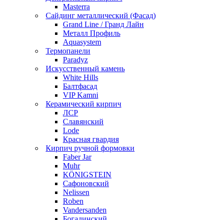
Masterra
Сайдинг металлический (Фасад)
Grand Line / Гранд Лайн
Металл Профиль
Aquasystem
Термопанели
Paradyz
Искусственный камень
White Hills
Балтфасад
VIP Kamni
Керамический кирпич
ЛСР
Славянский
Lode
Красная гвардия
Кирпич ручной формовки
Faber Jar
Muhr
KÖNIGSTEIN
Сафоновский
Nelissen
Roben
Vandersanden
Богадинский