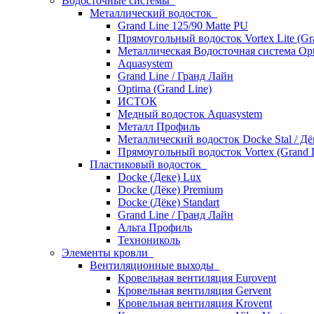
Водосточные системы
Металлический водосток
Grand Line 125/90 Matte PU
Прямоугольный водосток Vortex Lite (Gr
Металлическая Водосточная система Opt
Aquasystem
Grand Line / Гранд Лайн
Optima (Grand Line)
ИСТОК
Медный водосток Aquasystem
Металл Профиль
Металлический водосток Docke Stal / Дё
Прямоугольный водосток Vortex (Grand L
Пластиковый водосток
Docke (Деке) Lux
Docke (Дёке) Premium
Docke (Дёке) Standart
Grand Line / Гранд Лайн
Альта Профиль
Технониколь
Элементы кровли
Вентиляционные выходы
Кровельная вентиляция Eurovent
Кровельная вентиляция Gervent
Кровельная вентиляция Krovent