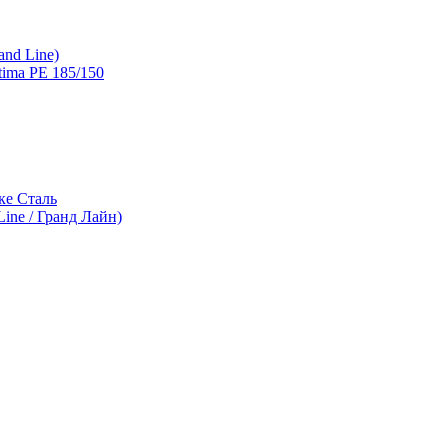
and Line)
ima PE 185/150
ке Сталь
ine / Гранд Лайн)