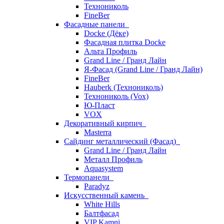
Технониколь
FineBer
Фасадные панели
Docke (Дёке)
Фасадная плитка Docke
Альта Профиль
Grand Line / Гранд Лайн
Я-Фасад (Grand Line / Гранд Лайн)
FineBer
Hauberk (Технониколь)
Технониколь (Vox)
Ю-Пласт
VOX
Декоративный кирпич
Masterra
Сайдинг металлический (Фасад)
Grand Line / Гранд Лайн
Металл Профиль
Aquasystem
Термопанели
Paradyz
Искусственный камень
White Hills
Балтфасад
VIP Kamni