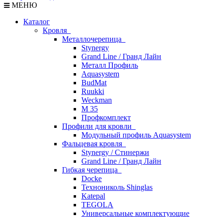
МЕНЮ
Каталог
Кровля
Металлочерепица
Stynergy
Grand Line / Гранд Лайн
Металл Профиль
Aquasystem
BudMat
Ruukki
Weckman
М 35
Профкомплект
Профили для кровли
Модульный профиль Aquasystem
Фальцевая кровля
Stynergy / Стинержи
Grand Line / Гранд Лайн
Гибкая черепица
Docke
Технониколь Shinglas
Katepal
TEGOLA
Универсальные комплектующие