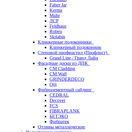
Faber Jar
Kerma
Muhr
ЛСР
Feldhaus
Roben
Skriabin
Клинкерные подоконники
Клинкерный подоконник
Стеновой профнастил (Профлист)
Grand Line / Гранд Лайн
Фасадные доски из ДПК
CM Cladding
CM Wall
GRINDERDECO
Qiji
Фиброцементный сайдинг
CEDRAL
Decover
FCS
FIBRAPLANK
БЕТЭКО
Фибратек
Отливы металлические