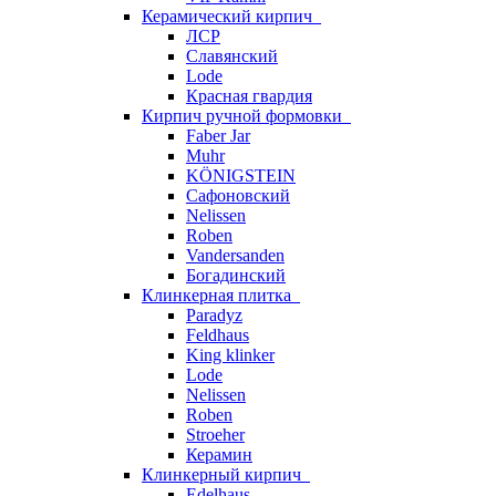
Керамический кирпич
ЛСР
Славянский
Lode
Красная гвардия
Кирпич ручной формовки
Faber Jar
Muhr
KÖNIGSTEIN
Сафоновский
Nelissen
Roben
Vandersanden
Богадинский
Клинкерная плитка
Paradyz
Feldhaus
King klinker
Lode
Nelissen
Roben
Stroeher
Керамин
Клинкерный кирпич
Edelhaus