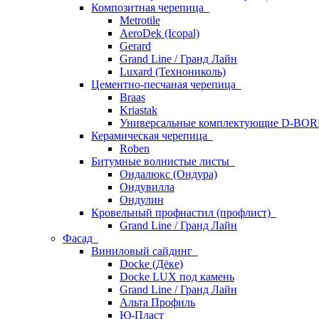
Композитная черепица
Metrotile
AeroDek (Icopal)
Gerard
Grand Line / Гранд Лайн
Luxard (Технониколь)
Цементно-песчаная черепица
Braas
Kriastak
Универсальные комплектующие D-BO
Керамическая черепица
Roben
Битумные волнистые листы
Ондалюкс (Ондура)
Ондувилла
Ондулин
Кровельный профнастил (профлист)
Grand Line / Гранд Лайн
Фасад
Виниловый сайдинг
Docke (Дёке)
Docke LUX под камень
Grand Line / Гранд Лайн
Альта Профиль
Ю-Пласт