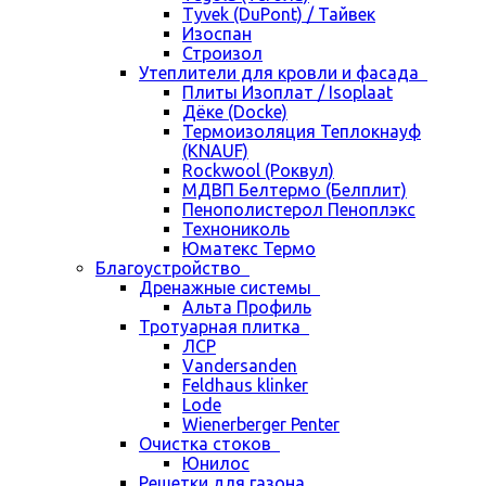
Tyvek (DuPont) / Тайвек
Изоспан
Строизол
Утеплители для кровли и фасада
Плиты Изоплат / Isoplaat
Дёке (Docke)
Термоизоляция Теплокнауф
(KNAUF)
Rockwool (Роквул)
МДВП Белтермо (Белплит)
Пенополистерол Пеноплэкс
Технониколь
Юматекс Термо
Благоустройство
Дренажные системы
Альта Профиль
Тротуарная плитка
ЛСР
Vandersanden
Feldhaus klinker
Lode
Wienerberger Penter
Очистка стоков
Юнилос
Решетки для газона