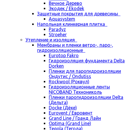
Вечное Дерево
Экодек / Ekodek
Защитные покрытия для древесины
Aquasystem
Напольная клинкерная плитка
Paradyz
Stroeher
Утепление и изоляция
Мембраны и пленки ветро-, паро-,
гидроизоляционные
Eurotop Fakro
Гидроизоляция фундамента Delta
Dorken
Пленки для парогидроизоляции
Ондутис / Ondutiss
Rockwool (Роквул)
Гидроизоляционные ленты
NICOBAND Технониколь
Пленки парогидроизоляции Delta
(Дельта)
Docke (Дёке)
Eurovent / Евровент
Grand Line / Гранд Лайн
Optima (Grand Line)
Tegola (Тегола)