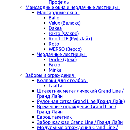
Профиль
Мансардные окна и чердачные лестницы
Мансардные окна
Balio
Velux (Велюкс)
Dakea
Fakro (Факро)
RoofLITE (РуфЛайт)
Roto
WERSO (Версо)
Чердачные лестницы
Docke (Дёке)
Fakro
Minka
Заборы и ограждения
Колпаки для столбов
Laatta
Штакетник металлический Grand Line /
Гранд Лайн
Рулонная сетка Grand Line (Гранд Лайн)
Временные ограждения Grand Line /
Гранд Лайн
Евроштакетник
Забор жалюзи Grand Line / Гранд Лайн
Модульные ограждения Grand Line /