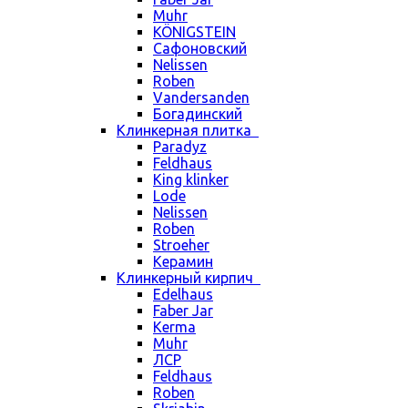
Muhr
KÖNIGSTEIN
Сафоновский
Nelissen
Roben
Vandersanden
Богадинский
Клинкерная плитка
Paradyz
Feldhaus
King klinker
Lode
Nelissen
Roben
Stroeher
Керамин
Клинкерный кирпич
Edelhaus
Faber Jar
Kerma
Muhr
ЛСР
Feldhaus
Roben