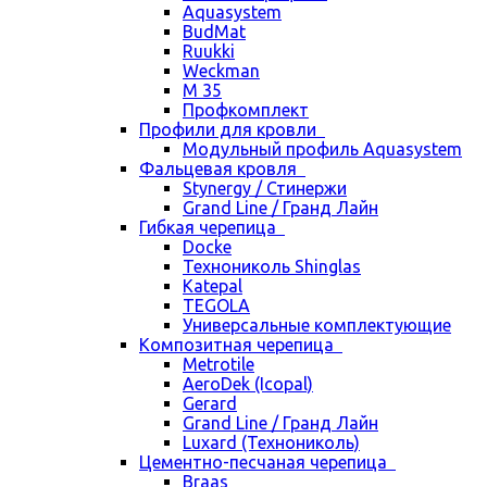
Aquasystem
BudMat
Ruukki
Weckman
М 35
Профкомплект
Профили для кровли
Модульный профиль Aquasystem
Фальцевая кровля
Stynergy / Стинержи
Grand Line / Гранд Лайн
Гибкая черепица
Docke
Технониколь Shinglas
Katepal
TEGOLA
Универсальные комплектующие
Композитная черепица
Metrotile
AeroDek (Icopal)
Gerard
Grand Line / Гранд Лайн
Luxard (Технониколь)
Цементно-песчаная черепица
Braas