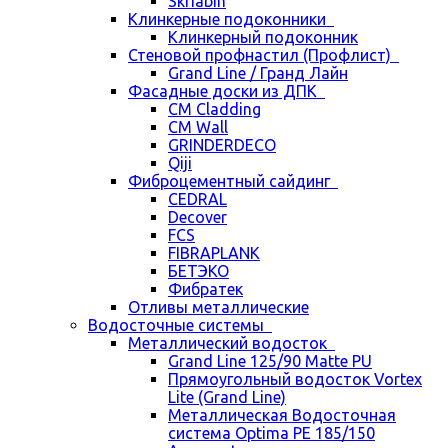
Skriabin
Клинкерные подоконники
Клинкерный подоконник
Стеновой профнастил (Профлист)
Grand Line / Гранд Лайн
Фасадные доски из ДПК
CM Cladding
CM Wall
GRINDERDECO
Qiji
Фиброцементный сайдинг
CEDRAL
Decover
FCS
FIBRAPLANK
БЕТЭКО
Фибратек
Отливы металлические
Водосточные системы
Металлический водосток
Grand Line 125/90 Matte PU
Прямоугольный водосток Vortex
Lite (Grand Line)
Металлическая Водосточная
система Optima PE 185/150