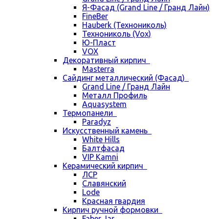
Я-Фасад (Grand Line / Гранд Лайн)
FineBer
Hauberk (Технониколь)
Технониколь (Vox)
Ю-Пласт
VOX
Декоративный кирпич
Masterra
Сайдинг металлический (Фасад)
Grand Line / Гранд Лайн
Металл Профиль
Aquasystem
Термопанели
Paradyz
Искусственный камень
White Hills
Балтфасад
VIP Kamni
Керамический кирпич
ЛСР
Славянский
Lode
Красная гвардия
Кирпич ручной формовки
Faber Jar