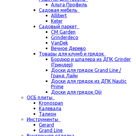
Альта Профиль
Садовая мебель
Allibert
Keter
Садовый паркет
CM Garden
Grinderdeco
VanDek
Вечное Дерево
Товары для клумб и грядок
Бордюр и шпалера из ДПК Grinder
(Гриндер)
Доски для грядок Grand Line /
Гранд Лайн
Доски для грядок из ДПК Nautic
Prime
Доски для грядок Qiji
ОСБ плиты
Kronospan
Калевала
Талион
Инструменты
Gerard
Grand Line
Внутренняя отделка