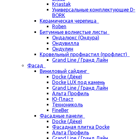
Kriastak
Универсальные комплектующие D-
BORK
Керамическая черепица
Roben
Битумные волнистые листы
Ондалюкс (Ондура)
Ондувилла
Ондулин
Кровельный профнастил (профлист)
Grand Line / Гранд Лайн
Фасад
Виниловый сайдинг
Docke (Дёке)
Docke LUX под камень
Grand Line / Гранд Лайн
Альта Профиль
Ю-Пласт
Технониколь
FineBer
Фасадные панели
Docke (Дёке)
Фасадная плитка Docke
Альта Профиль
Grand Line / Гранд Лайн