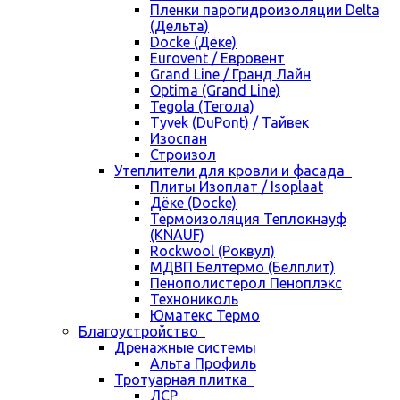
Пленки парогидроизоляции Delta
(Дельта)
Docke (Дёке)
Eurovent / Евровент
Grand Line / Гранд Лайн
Optima (Grand Line)
Tegola (Тегола)
Tyvek (DuPont) / Тайвек
Изоспан
Строизол
Утеплители для кровли и фасада
Плиты Изоплат / Isoplaat
Дёке (Docke)
Термоизоляция Теплокнауф
(KNAUF)
Rockwool (Роквул)
МДВП Белтермо (Белплит)
Пенополистерол Пеноплэкс
Технониколь
Юматекс Термо
Благоустройство
Дренажные системы
Альта Профиль
Тротуарная плитка
ЛСР