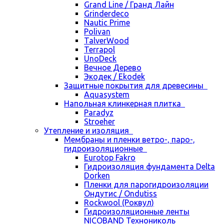
Grand Line / Гранд Лайн
Grinderdeco
Nautic Prime
Polivan
TalverWood
Terrapol
UnoDeck
Вечное Дерево
Экодек / Ekodek
Защитные покрытия для древесины
Aquasystem
Напольная клинкерная плитка
Paradyz
Stroeher
Утепление и изоляция
Мембраны и пленки ветро-, паро-,
гидроизоляционные
Eurotop Fakro
Гидроизоляция фундамента Delta
Dorken
Пленки для парогидроизоляции
Ондутис / Ondutiss
Rockwool (Роквул)
Гидроизоляционные ленты
NICOBAND Технониколь