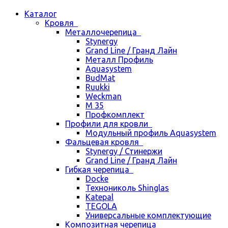
Каталог
Кровля
Металлочерепица
Stynergy
Grand Line / Гранд Лайн
Металл Профиль
Aquasystem
BudMat
Ruukki
Weckman
М 35
Профкомплект
Профили для кровли
Модульный профиль Aquasystem
Фальцевая кровля
Stynergy / Стинержи
Grand Line / Гранд Лайн
Гибкая черепица
Docke
Технониколь Shinglas
Katepal
TEGOLA
Универсальные комплектующие
Композитная черепица