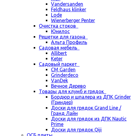
Vandersanden
Feldhaus klinker
Lode
Wienerberger Penter
Очистка стоков
Юнилос
Решетки для газона
Альта Профиль
Садовая мебель
Allibert
Keter
Садовый паркет
CM Garden
Grinderdeco
VanDek
Вечное Дерево
Товары для клумб и грядок
Бордюр и шпалера из ДПК Grinder
(Гриндер)
Доски для грядок Grand Line /
Гранд Лайн
Доски для грядок из ДПК Nautic
Prime
Доски для грядок Qiji
ОСБ плиты