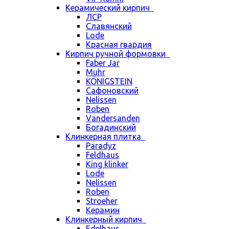
Керамический кирпич
ЛСР
Славянский
Lode
Красная гвардия
Кирпич ручной формовки
Faber Jar
Muhr
KÖNIGSTEIN
Сафоновский
Nelissen
Roben
Vandersanden
Богадинский
Клинкерная плитка
Paradyz
Feldhaus
King klinker
Lode
Nelissen
Roben
Stroeher
Керамин
Клинкерный кирпич
Edelhaus