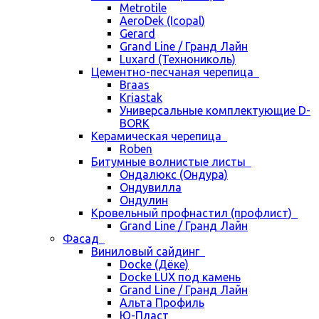
Metrotile
AeroDek (Icopal)
Gerard
Grand Line / Гранд Лайн
Luxard (Технониколь)
Цементно-песчаная черепица
Braas
Kriastak
Универсальные комплектующие D-
BORK
Керамическая черепица
Roben
Битумные волнистые листы
Ондалюкс (Ондура)
Ондувилла
Ондулин
Кровельный профнастил (профлист)
Grand Line / Гранд Лайн
Фасад
Виниловый сайдинг
Docke (Дёке)
Docke LUX под камень
Grand Line / Гранд Лайн
Альта Профиль
Ю-Пласт