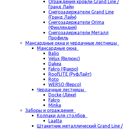
Ограждения кровли Grand Line /
Гранд Лайн
Снегозадержатели Grand Line
(Гранд Лайн)
Снегозадержатели Orima
(Финляндия)
Снегозадержатели Металл
Профиль
Мансардные окна и чердачные лестницы
Мансардные окна
Balio
Velux (Велюкс)
Dakea
Fakro (Факро)
RoofLITE (РуфЛайт)
Roto
WERSO (Версо)
Чердачные лестницы
Docke (Дёке)
Fakro
Minka
Заборы и ограждения
Колпаки для столбов
Laatta
Штакетник металлический Grand Line /