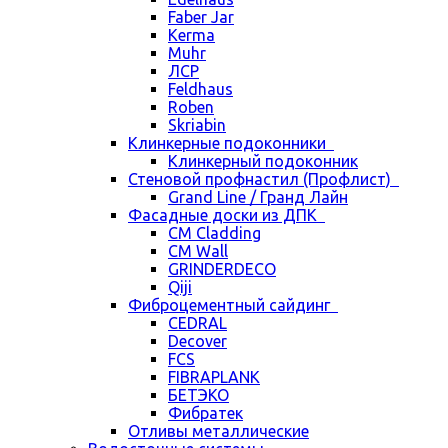
Faber Jar
Kerma
Muhr
ЛСР
Feldhaus
Roben
Skriabin
Клинкерные подоконники
Клинкерный подоконник
Стеновой профнастил (Профлист)
Grand Line / Гранд Лайн
Фасадные доски из ДПК
CM Cladding
CM Wall
GRINDERDECO
Qiji
Фиброцементный сайдинг
CEDRAL
Decover
FCS
FIBRAPLANK
БЕТЭКО
Фибратек
Отливы металлические