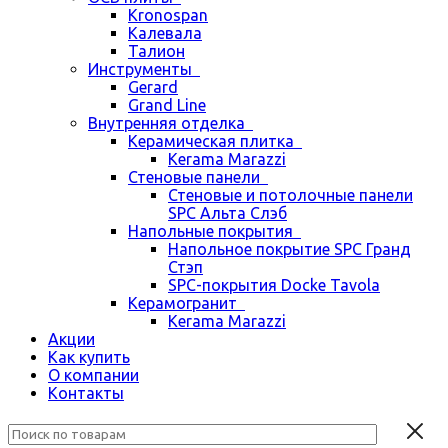
Kronospan
Калевала
Талион
Инструменты
Gerard
Grand Line
Внутренняя отделка
Керамическая плитка
Kerama Marazzi
Стеновые панели
Стеновые и потолочные панели
SPC Альта Слэб
Напольные покрытия
Напольное покрытие SPC Гранд
Стэп
SPC-покрытия Docke Tavola
Керамогранит
Kerama Marazzi
Акции
Как купить
О компании
Контакты