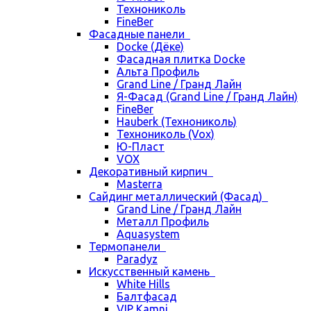
Технониколь
FineBer
Фасадные панели
Docke (Дёке)
Фасадная плитка Docke
Альта Профиль
Grand Line / Гранд Лайн
Я-Фасад (Grand Line / Гранд Лайн)
FineBer
Hauberk (Технониколь)
Технониколь (Vox)
Ю-Пласт
VOX
Декоративный кирпич
Masterra
Сайдинг металлический (Фасад)
Grand Line / Гранд Лайн
Металл Профиль
Aquasystem
Термопанели
Paradyz
Искусственный камень
White Hills
Балтфасад
VIP Kamni