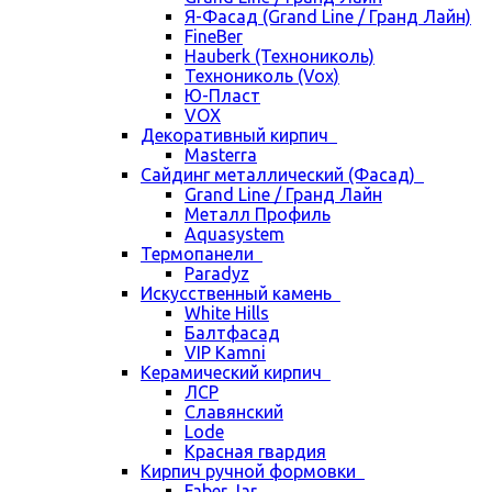
Я-Фасад (Grand Line / Гранд Лайн)
FineBer
Hauberk (Технониколь)
Технониколь (Vox)
Ю-Пласт
VOX
Декоративный кирпич
Masterra
Сайдинг металлический (Фасад)
Grand Line / Гранд Лайн
Металл Профиль
Aquasystem
Термопанели
Paradyz
Искусственный камень
White Hills
Балтфасад
VIP Kamni
Керамический кирпич
ЛСР
Славянский
Lode
Красная гвардия
Кирпич ручной формовки
Faber Jar