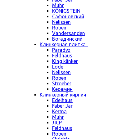
Muhr
KÖNIGSTEIN
Сафоновский
Nelissen
Roben
Vandersanden
Богадинский
Клинкерная плитка
Paradyz
Feldhaus
King klinker
Lode
Nelissen
Roben
Stroeher
Керамин
Клинкерный кирпич
Edelhaus
Faber Jar
Kerma
Muhr
ЛСР
Feldhaus
Roben