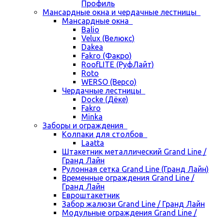
Профиль
Мансардные окна и чердачные лестницы
Мансардные окна
Balio
Velux (Велюкс)
Dakea
Fakro (Факро)
RoofLITE (РуфЛайт)
Roto
WERSO (Версо)
Чердачные лестницы
Docke (Дёке)
Fakro
Minka
Заборы и ограждения
Колпаки для столбов
Laatta
Штакетник металлический Grand Line /
Гранд Лайн
Рулонная сетка Grand Line (Гранд Лайн)
Временные ограждения Grand Line /
Гранд Лайн
Евроштакетник
Забор жалюзи Grand Line / Гранд Лайн
Модульные ограждения Grand Line /