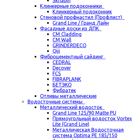
Skriabin
Клинкерные подоконники
Клинкерный подоконник
Стеновой профнастил (Профлист)
Grand Line / Гранд Лайн
Фасадные доски из ДПК
CM Cladding
CM Wall
GRINDERDECO
Qiji
Фиброцементный сайдинг
CEDRAL
Decover
FCS
FIBRAPLANK
БЕТЭКО
Фибратек
Отливы металлические
Водосточные системы
Металлический водосток
Grand Line 125/90 Matte PU
Прямоугольный водосток Vortex
Lite (Grand Line)
Металлическая Водосточная
система Optima PE 185/150