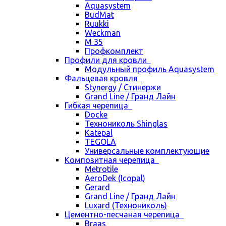
Aquasystem
BudMat
Ruukki
Weckman
М 35
Профкомплект
Профили для кровли
Модульный профиль Aquasystem
Фальцевая кровля
Stynergy / Стинержи
Grand Line / Гранд Лайн
Гибкая черепица
Docke
Технониколь Shinglas
Katepal
TEGOLA
Универсальные комплектующие
Композитная черепица
Metrotile
AeroDek (Icopal)
Gerard
Grand Line / Гранд Лайн
Luxard (Технониколь)
Цементно-песчаная черепица
Braas