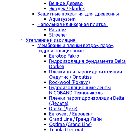
Вечное Дерево
Экодек / Ekodek
Защитные покрытия для древесины
Aquasystem
Напольная клинкерная плитка
Paradyz
Stroeher
Утепление и изоляция
Мембраны и пленки ветро-, паро-,
гидроизоляционные
Eurotop Fakro
Гидроизоляция фундамента Delta
Dorken
Пленки для парогидроизоляции
Ондутис / Ondutiss
Rockwool (Роквул)
Гидроизоляционные ленты
NICOBAND Технониколь
Пленки парогидроизоляции Delta
(Дельта)
Docke (Дёке)
Eurovent / Евровент
Grand Line / Гранд Лайн
Optima (Grand Line)
Tegola (Тегола)