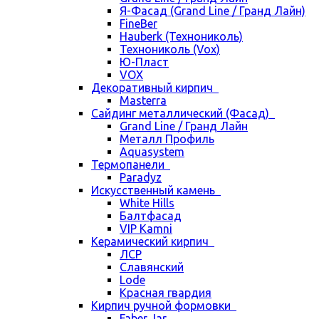
Я-Фасад (Grand Line / Гранд Лайн)
FineBer
Hauberk (Технониколь)
Технониколь (Vox)
Ю-Пласт
VOX
Декоративный кирпич
Masterra
Сайдинг металлический (Фасад)
Grand Line / Гранд Лайн
Металл Профиль
Aquasystem
Термопанели
Paradyz
Искусственный камень
White Hills
Балтфасад
VIP Kamni
Керамический кирпич
ЛСР
Славянский
Lode
Красная гвардия
Кирпич ручной формовки
Faber Jar