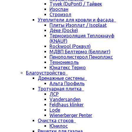
Tyvek (DuPont) / Тайвек
Изоспан
Строизол
Утеплители для кровли и фасада
Плиты Изоплат / Isoplaat
Дёке (Docke)
Термоизоляция Теплокнауф
(KNAUF)
Rockwool (Роквул)
МДВП Белтермо (Белплит)
Пенополистерол Пеноплэкс
Технониколь
Юматекс Термо
Благоустройство
Дренажные системы
Альта Профиль
Тротуарная плитка
ЛСР
Vandersanden
Feldhaus klinker
Lode
Wienerberger Penter
Очистка стоков
Юнилос
Решетки для газона