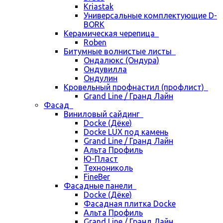
Kriastak
Универсальные комплектующие D-
BORK
Керамическая черепица
Roben
Битумные волнистые листы
Ондалюкс (Ондура)
Ондувилла
Ондулин
Кровельный профнастил (профлист)
Grand Line / Гранд Лайн
Фасад
Виниловый сайдинг
Docke (Дёке)
Docke LUX под камень
Grand Line / Гранд Лайн
Альта Профиль
Ю-Пласт
Технониколь
FineBer
Фасадные панели
Docke (Дёке)
Фасадная плитка Docke
Альта Профиль
Grand Line / Гранд Лайн