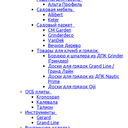
Альта Профиль
Садовая мебель
Allibert
Keter
Садовый паркет
CM Garden
Grinderdeco
VanDek
Вечное Дерево
Товары для клумб и грядок
Бордюр и шпалера из ДПК Grinder
(Гриндер)
Доски для грядок Grand Line /
Гранд Лайн
Доски для грядок из ДПК Nautic
Prime
Доски для грядок Qiji
ОСБ плиты
Kronospan
Калевала
Талион
Инструменты
Gerard
Grand Line
Внутренняя отделка