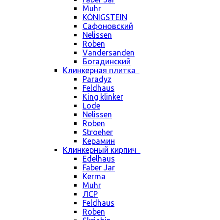
Muhr
KÖNIGSTEIN
Сафоновский
Nelissen
Roben
Vandersanden
Богадинский
Клинкерная плитка
Paradyz
Feldhaus
King klinker
Lode
Nelissen
Roben
Stroeher
Керамин
Клинкерный кирпич
Edelhaus
Faber Jar
Kerma
Muhr
ЛСР
Feldhaus
Roben