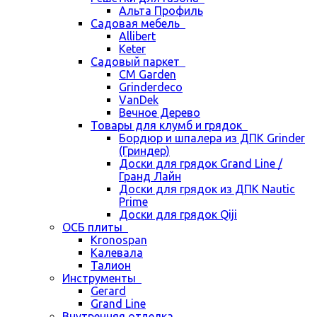
Альта Профиль
Садовая мебель
Allibert
Keter
Садовый паркет
CM Garden
Grinderdeco
VanDek
Вечное Дерево
Товары для клумб и грядок
Бордюр и шпалера из ДПК Grinder
(Гриндер)
Доски для грядок Grand Line /
Гранд Лайн
Доски для грядок из ДПК Nautic
Prime
Доски для грядок Qiji
ОСБ плиты
Kronospan
Калевала
Талион
Инструменты
Gerard
Grand Line
Внутренняя отделка