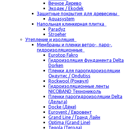
Вечное Дерево
Экодек / Ekodek
Защитные покрытия для древесины
Aquasystem
Напольная клинкерная плитка
Paradyz
Stroeher
Утепление и изоляция
Мембраны и пленки ветро-, паро-,
гидроизоляционные
Eurotop Fakro
Гидроизоляция фундамента Delta
Dorken
Пленки для парогидроизоляции
Ондутис / Ondutiss
Rockwool (Роквул)
Гидроизоляционные ленты
NICOBAND Технониколь
Пленки парогидроизоляции Delta
(Дельта)
Docke (Дёке)
Eurovent / Евровент
Grand Line / Гранд Лайн
Optima (Grand Line)
Tegola (Тегола)