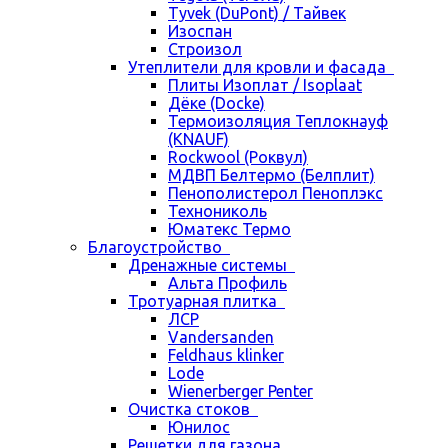
Tyvek (DuPont) / Тайвек
Изоспан
Строизол
Утеплители для кровли и фасада
Плиты Изоплат / Isoplaat
Дёке (Docke)
Термоизоляция Теплокнауф
(KNAUF)
Rockwool (Роквул)
МДВП Белтермо (Белплит)
Пенополистерол Пеноплэкс
Технониколь
Юматекс Термо
Благоустройство
Дренажные системы
Альта Профиль
Тротуарная плитка
ЛСР
Vandersanden
Feldhaus klinker
Lode
Wienerberger Penter
Очистка стоков
Юнилос
Решетки для газона