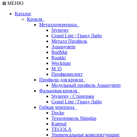
МЕНЮ
Каталог
Кровля
Металлочерепица
Stynergy
Grand Line / Гранд Лайн
Металл Профиль
Aquasystem
BudMat
Ruukki
Weckman
М 35
Профкомплект
Профили для кровли
Модульный профиль Aquasystem
Фальцевая кровля
Stynergy / Стинержи
Grand Line / Гранд Лайн
Гибкая черепица
Docke
Технониколь Shinglas
Katepal
TEGOLA
Универсальные комплектующие