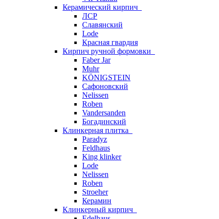
Керамический кирпич
ЛСР
Славянский
Lode
Красная гвардия
Кирпич ручной формовки
Faber Jar
Muhr
KÖNIGSTEIN
Сафоновский
Nelissen
Roben
Vandersanden
Богадинский
Клинкерная плитка
Paradyz
Feldhaus
King klinker
Lode
Nelissen
Roben
Stroeher
Керамин
Клинкерный кирпич
Edelhaus