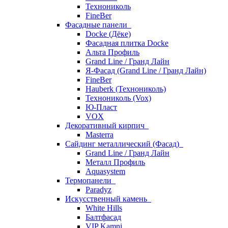
Технониколь
FineBer
Фасадные панели
Docke (Дёке)
Фасадная плитка Docke
Альта Профиль
Grand Line / Гранд Лайн
Я-Фасад (Grand Line / Гранд Лайн)
FineBer
Hauberk (Технониколь)
Технониколь (Vox)
Ю-Пласт
VOX
Декоративный кирпич
Masterra
Сайдинг металлический (Фасад)
Grand Line / Гранд Лайн
Металл Профиль
Aquasystem
Термопанели
Paradyz
Искусственный камень
White Hills
Балтфасад
VIP Kamni