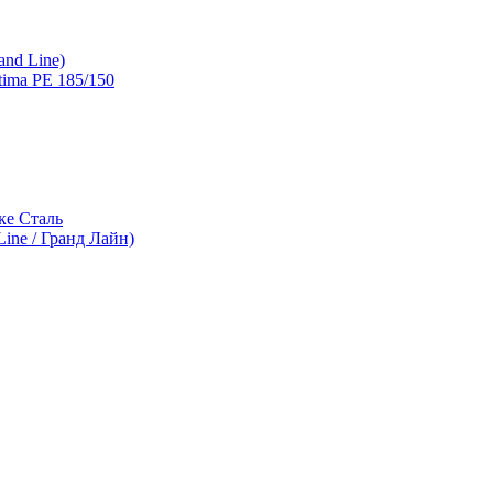
and Line)
ima PE 185/150
ке Сталь
ine / Гранд Лайн)