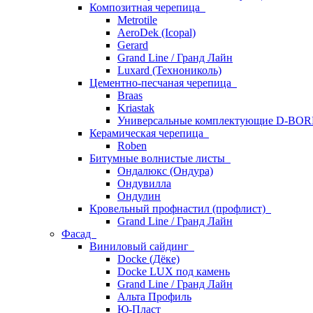
Композитная черепица
Metrotile
AeroDek (Icopal)
Gerard
Grand Line / Гранд Лайн
Luxard (Технониколь)
Цементно-песчаная черепица
Braas
Kriastak
Универсальные комплектующие D-BO
Керамическая черепица
Roben
Битумные волнистые листы
Ондалюкс (Ондура)
Ондувилла
Ондулин
Кровельный профнастил (профлист)
Grand Line / Гранд Лайн
Фасад
Виниловый сайдинг
Docke (Дёке)
Docke LUX под камень
Grand Line / Гранд Лайн
Альта Профиль
Ю-Пласт