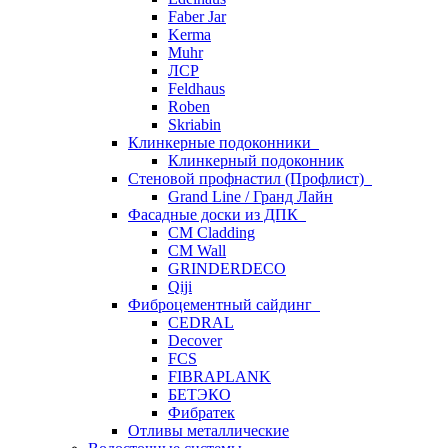
Faber Jar
Kerma
Muhr
ЛСР
Feldhaus
Roben
Skriabin
Клинкерные подоконники
Клинкерный подоконник
Стеновой профнастил (Профлист)
Grand Line / Гранд Лайн
Фасадные доски из ДПК
CM Cladding
CM Wall
GRINDERDECO
Qiji
Фиброцементный сайдинг
CEDRAL
Decover
FCS
FIBRAPLANK
БЕТЭКО
Фибратек
Отливы металлические