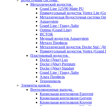
Водосточные системы
Металлический водосток
Grand Line 125/90 Matte PU
Прямоугольный водосток Vortex Lite (Gr
Металлическая Водосточная система Opt
Aquasystem
Grand Line / Гранд Лайн
Optima (Grand Line)
ИСТОК
Медный водосток Aquasystem
Металл Профиль
Металлический водосток Docke Stal / Дё
Прямоугольный водосток Vortex (Grand L
Пластиковый водосток
Docke (Деке) Lux
Docke (Дёке) Premium
Docke (Дёке) Standart
Grand Line / Гранд Лайн
Альта Профиль
Технониколь
Элементы кровли
Вентиляционные выходы
Кровельная вентиляция Eurovent
Кровельная вентиляция Gervent
Кровельная вентиляция Krovent