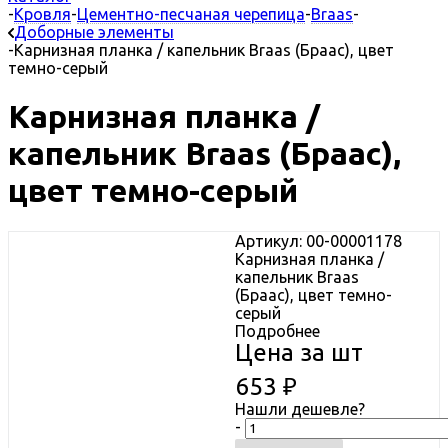
-
Кровля
-
Цементно-песчаная черепица
-
Braas
-
Доборные элементы
-
Карнизная планка / капельник Braas (Браас), цвет
темно-серый
Карнизная планка /
капельник Braas (Браас),
цвет темно-серый
Артикул: 00-00001178
Карнизная планка /
капельник Braas
(Браас), цвет темно-
серый
Подробнее
Цена за шт
653
₽
Нашли дешевле?
-