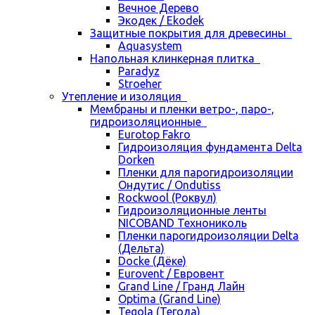
Вечное Дерево
Экодек / Ekodek
Защитные покрытия для древесины
Aquasystem
Напольная клинкерная плитка
Paradyz
Stroeher
Утепление и изоляция
Мембраны и пленки ветро-, паро-,
гидроизоляционные
Eurotop Fakro
Гидроизоляция фундамента Delta
Dorken
Пленки для парогидроизоляции
Ондутис / Ondutiss
Rockwool (Роквул)
Гидроизоляционные ленты
NICOBAND Технониколь
Пленки парогидроизоляции Delta
(Дельта)
Docke (Дёке)
Eurovent / Евровент
Grand Line / Гранд Лайн
Optima (Grand Line)
Tegola (Тегола)