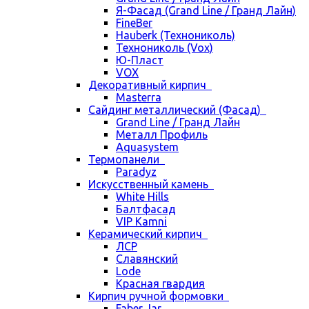
Я-Фасад (Grand Line / Гранд Лайн)
FineBer
Hauberk (Технониколь)
Технониколь (Vox)
Ю-Пласт
VOX
Декоративный кирпич
Masterra
Сайдинг металлический (Фасад)
Grand Line / Гранд Лайн
Металл Профиль
Aquasystem
Термопанели
Paradyz
Искусственный камень
White Hills
Балтфасад
VIP Kamni
Керамический кирпич
ЛСР
Славянский
Lode
Красная гвардия
Кирпич ручной формовки
Faber Jar