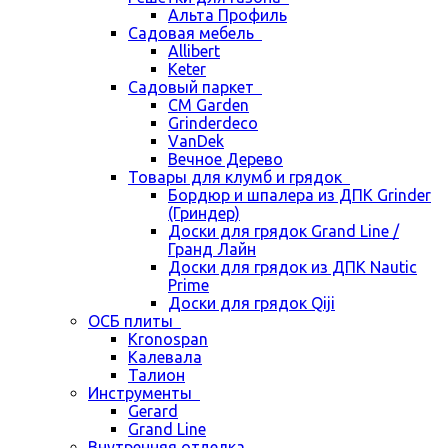
Альта Профиль
Садовая мебель
Allibert
Keter
Садовый паркет
CM Garden
Grinderdeco
VanDek
Вечное Дерево
Товары для клумб и грядок
Бордюр и шпалера из ДПК Grinder
(Гриндер)
Доски для грядок Grand Line /
Гранд Лайн
Доски для грядок из ДПК Nautic
Prime
Доски для грядок Qiji
ОСБ плиты
Kronospan
Калевала
Талион
Инструменты
Gerard
Grand Line
Внутренняя отделка