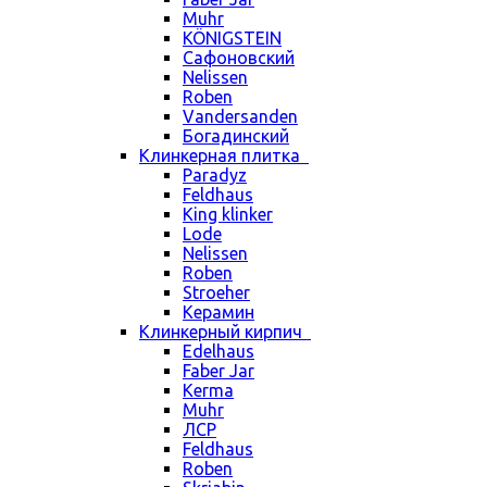
Muhr
KÖNIGSTEIN
Сафоновский
Nelissen
Roben
Vandersanden
Богадинский
Клинкерная плитка
Paradyz
Feldhaus
King klinker
Lode
Nelissen
Roben
Stroeher
Керамин
Клинкерный кирпич
Edelhaus
Faber Jar
Kerma
Muhr
ЛСР
Feldhaus
Roben