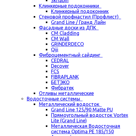
Skriabin
Клинкерные подоконники
Клинкерный подоконник
Стеновой профнастил (Профлист)
Grand Line / Гранд Лайн
Фасадные доски из ДПК
CM Cladding
CM Wall
GRINDERDECO
Qiji
Фиброцементный сайдинг
CEDRAL
Decover
FCS
FIBRAPLANK
БЕТЭКО
Фибратек
Отливы металлические
Водосточные системы
Металлический водосток
Grand Line 125/90 Matte PU
Прямоугольный водосток Vortex
Lite (Grand Line)
Металлическая Водосточная
система Optima PE 185/150