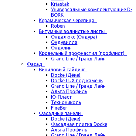
Kriastak
Универсальные комплектующие D-
BORK
Керамическая черепица
Roben
Битумные волнистые листы
Ондалюкс (Ондура)
Ондувилла
Ондулин
Кровельный профнастил (профлист)
Grand Line / Гранд Лайн
Фасад
Виниловый сайдинг
Docke (Дёке)
Docke LUX под камень
Grand Line / Гранд Лайн
Альта Профиль
Ю-Пласт
Технониколь
FineBer
Фасадные панели
Docke (Дёке)
Фасадная плитка Docke
Альта Профиль
Grand Line / Гранд Лайн