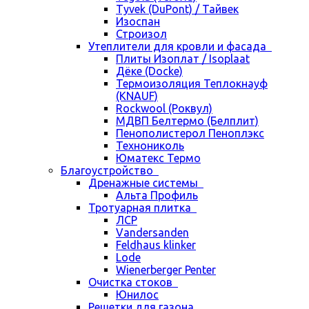
Tyvek (DuPont) / Тайвек
Изоспан
Строизол
Утеплители для кровли и фасада
Плиты Изоплат / Isoplaat
Дёке (Docke)
Термоизоляция Теплокнауф
(KNAUF)
Rockwool (Роквул)
МДВП Белтермо (Белплит)
Пенополистерол Пеноплэкс
Технониколь
Юматекс Термо
Благоустройство
Дренажные системы
Альта Профиль
Тротуарная плитка
ЛСР
Vandersanden
Feldhaus klinker
Lode
Wienerberger Penter
Очистка стоков
Юнилос
Решетки для газона