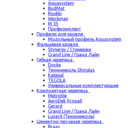
Aquasystem
BudMat
Ruukki
Weckman
М 35
Профкомплект
Профили для кровли
Модульный профиль Aquasystem
Фальцевая кровля
Stynergy / Стинержи
Grand Line / Гранд Лайн
Гибкая черепица
Docke
Технониколь Shinglas
Katepal
TEGOLA
Универсальные комплектующие
Композитная черепица
Metrotile
AeroDek (Icopal)
Gerard
Grand Line / Гранд Лайн
Luxard (Технониколь)
Цементно-песчаная черепица
Braas