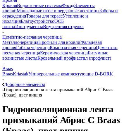
Кровля
Кровля
Водосточные системы
Фасад
Элементы
кровли
Мансардные окна и чердачные лестницы
Заборы и
ограждения
Товары для терасс
Утепление и
изоляция
Благоустройство
ОСБ
плиты
Инструменты
Внутренняя отделка
-
Цементно-песчаная черепица
Металлочерепица
Профили для кровли
Фальцевая
кровля
Гибкая черепица
Композитная черепица
Цементно-
песчаная черепица
Керамическая черепица
Битумные
волнистые листы
Кровельный профнастил (профлист)
-
Braas
Braas
Kriastak
Универсальные комплектующие D-BORK
-
Доборные элементы
-
Гидроизоляционная лента примыканий Абрис С Braas
(Браас), цвет вишня
Гидроизоляционная лента
примыканий Абрис С Braas
(Браас), цвет вишня