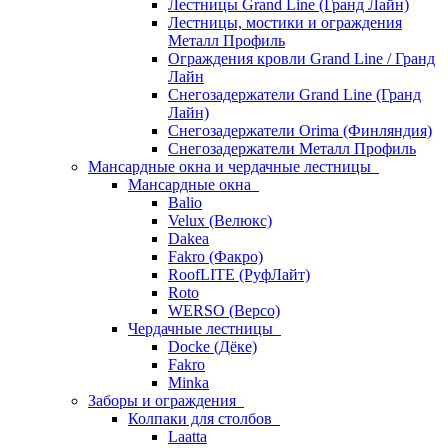
Лестницы Grand Line (Гранд Лайн)
Лестницы, мостики и ограждения
Металл Профиль
Ограждения кровли Grand Line / Гранд
Лайн
Снегозадержатели Grand Line (Гранд
Лайн)
Снегозадержатели Orima (Финляндия)
Снегозадержатели Металл Профиль
Мансардные окна и чердачные лестницы
Мансардные окна
Balio
Velux (Велюкс)
Dakea
Fakro (Факро)
RoofLITE (РуфЛайт)
Roto
WERSO (Версо)
Чердачные лестницы
Docke (Дёке)
Fakro
Minka
Заборы и ограждения
Колпаки для столбов
Laatta