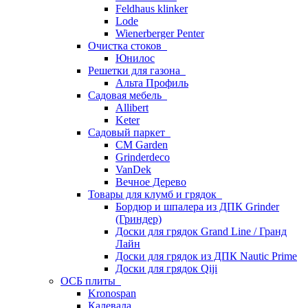
Feldhaus klinker
Lode
Wienerberger Penter
Очистка стоков
Юнилос
Решетки для газона
Альта Профиль
Садовая мебель
Allibert
Keter
Садовый паркет
CM Garden
Grinderdeco
VanDek
Вечное Дерево
Товары для клумб и грядок
Бордюр и шпалера из ДПК Grinder
(Гриндер)
Доски для грядок Grand Line / Гранд
Лайн
Доски для грядок из ДПК Nautic Prime
Доски для грядок Qiji
ОСБ плиты
Kronospan
Калевала