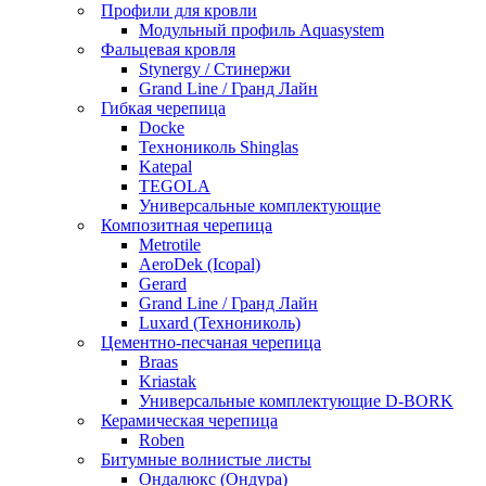
Профили для кровли
Модульный профиль Aquasystem
Фальцевая кровля
Stynergy / Стинержи
Grand Line / Гранд Лайн
Гибкая черепица
Docke
Технониколь Shinglas
Katepal
TEGOLA
Универсальные комплектующие
Композитная черепица
Metrotile
AeroDek (Icopal)
Gerard
Grand Line / Гранд Лайн
Luxard (Технониколь)
Цементно-песчаная черепица
Braas
Kriastak
Универсальные комплектующие D-BORK
Керамическая черепица
Roben
Битумные волнистые листы
Ондалюкс (Ондура)