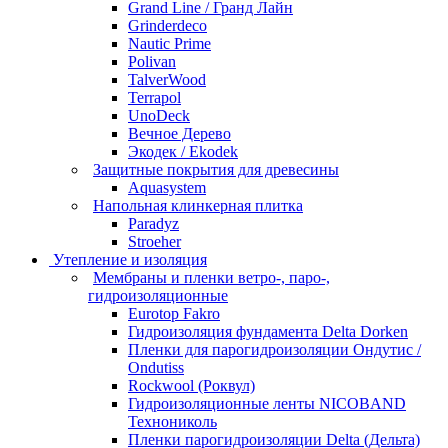
Grand Line / Гранд Лайн
Grinderdeco
Nautic Prime
Polivan
TalverWood
Terrapol
UnoDeck
Вечное Дерево
Экодек / Ekodek
Защитные покрытия для древесины
Aquasystem
Напольная клинкерная плитка
Paradyz
Stroeher
Утепление и изоляция
Мембраны и пленки ветро-, паро-,
гидроизоляционные
Eurotop Fakro
Гидроизоляция фундамента Delta Dorken
Пленки для парогидроизоляции Ондутис /
Ondutiss
Rockwool (Роквул)
Гидроизоляционные ленты NICOBAND
Технониколь
Пленки парогидроизоляции Delta (Дельта)