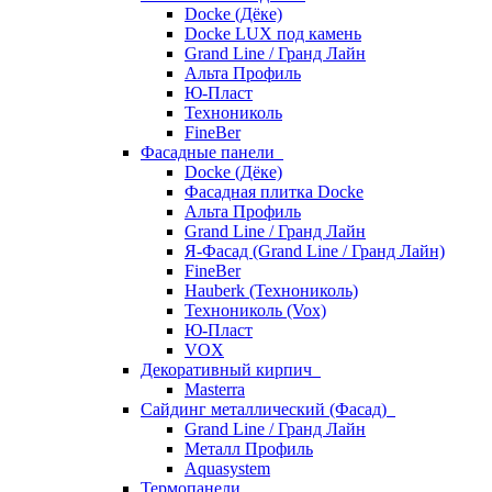
Docke (Дёке)
Docke LUX под камень
Grand Line / Гранд Лайн
Альта Профиль
Ю-Пласт
Технониколь
FineBer
Фасадные панели
Docke (Дёке)
Фасадная плитка Docke
Альта Профиль
Grand Line / Гранд Лайн
Я-Фасад (Grand Line / Гранд Лайн)
FineBer
Hauberk (Технониколь)
Технониколь (Vox)
Ю-Пласт
VOX
Декоративный кирпич
Masterra
Сайдинг металлический (Фасад)
Grand Line / Гранд Лайн
Металл Профиль
Aquasystem
Термопанели