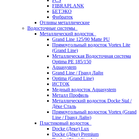
FCS
FIBRAPLANK
БЕТЭКО
Фибратек
Отливы металлические
Водосточные системы
Металлический водосток
Grand Line 125/90 Matte PU
Прямоугольный водосток Vortex Lite
(Grand Line)
Металлическая Водосточная система
Optima PE 185/150
Aquasystem
Grand Line / Гранд Лайн
Optima (Grand Line)
ИСТОК
Медный водосток Aquasystem
Металл Профиль
Металлический водосток Docke Stal /
Дёке Сталь
Прямоугольный водосток Vortex (Grand
Line / Гранд Лайн)
Пластиковый водосток
Docke (Деке) Lux
Docke (Дёке) Premium