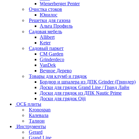
Wienerberger Penter
Очистка стоков
Юнилос
Решетки для газона
Альта Профиль
Садовая мебель
Allibert
Keter
Садовый паркет
CM Garden
Grinderdeco
VanDek
Вечное Дерево
Товары для клумб и грядок
Бордюр и шпалера из ДПК Grinder (Гриндер)
Доски для грядок Grand Line / Гранд Лайн
Доски для грядок из ДПК Nautic Prime
Доски для грядок Qiji
ОСБ плиты
Kronospan
Калевала
Талион
Инструменты
Gerard
Grand Line