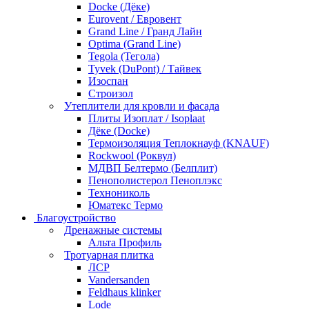
Docke (Дёке)
Eurovent / Евровент
Grand Line / Гранд Лайн
Optima (Grand Line)
Tegola (Тегола)
Tyvek (DuPont) / Тайвек
Изоспан
Строизол
Утеплители для кровли и фасада
Плиты Изоплат / Isoplaat
Дёке (Docke)
Термоизоляция Теплокнауф (KNAUF)
Rockwool (Роквул)
МДВП Белтермо (Белплит)
Пенополистерол Пеноплэкс
Технониколь
Юматекс Термо
Благоустройство
Дренажные системы
Альта Профиль
Тротуарная плитка
ЛСР
Vandersanden
Feldhaus klinker
Lode