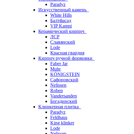
Paradyz
Искусственный камень
White Hills
Балтфасад
VIP Kamni
Керамический кирпич
ЛСР
Славянский
Lode
Красная гвардия
Кирпич ручной формовки
Faber Jar
Muhr
KÖNIGSTEIN
Сафоновский
Nelissen
Roben
Vandersanden
Богадинский
Клинкерная плитка
Paradyz
Feldhaus
King klinker
Lode
Nelissen