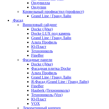
Ондувилла
Ондулин
Кровельный профнастил (профлист)
Grand Line / Гранд Лайн
Фасад
Виниловый сайдинг
Docke (Дёке)
Docke LUX под камень
Grand Line / Гранд Лайн
Альта Профиль
Ю-Пласт
Технониколь
FineBer
Фасадные панели
Docke (Дёке)
Фасадная плитка Docke
Альта Профиль
Grand Line / Гранд Лайн
Я-Фасад (Grand Line / Гранд Лайн)
FineBer
Hauberk (Технониколь)
Технониколь (Vox)
Ю-Пласт
VOX
Декоративный кирпич