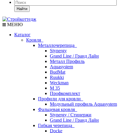
Найти
МЕНЮ
Каталог
Кровля
Металлочерепица
Stynergy
Grand Line / Гранд Лайн
Металл Профиль
Aquasystem
BudMat
Ruukki
Weckman
М 35
Профкомплект
Профили для кровли
Модульный профиль Aquasystem
Фальцевая кровля
Stynergy / Стинержи
Grand Line / Гранд Лайн
Гибкая черепица
Docke