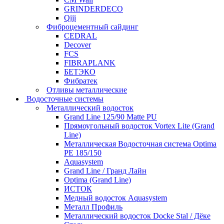
GRINDERDECO
Qiji
Фиброцементный сайдинг
CEDRAL
Decover
FCS
FIBRAPLANK
БЕТЭКО
Фибратек
Отливы металлические
Водосточные системы
Металлический водосток
Grand Line 125/90 Matte PU
Прямоугольный водосток Vortex Lite (Grand
Line)
Металлическая Водосточная система Optima
PE 185/150
Aquasystem
Grand Line / Гранд Лайн
Optima (Grand Line)
ИСТОК
Медный водосток Aquasystem
Металл Профиль
Металлический водосток Docke Stal / Дёке