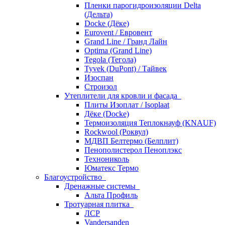
Пленки парогидроизоляции Delta
(Дельта)
Docke (Дёке)
Eurovent / Евровент
Grand Line / Гранд Лайн
Optima (Grand Line)
Tegola (Тегола)
Tyvek (DuPont) / Тайвек
Изоспан
Строизол
Утеплители для кровли и фасада
Плиты Изоплат / Isoplaat
Дёке (Docke)
Термоизоляция Теплокнауф (KNAUF)
Rockwool (Роквул)
МДВП Белтермо (Белплит)
Пенополистерол Пеноплэкс
Технониколь
Юматекс Термо
Благоустройство
Дренажные системы
Альта Профиль
Тротуарная плитка
ЛСР
Vandersanden