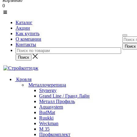
Корзина
0
0
Каталог
Акции
Как купить
О компании
Контакты
Кровля
Металлочерепица
Stynergy
Grand Line / Гранд Лайн
Металл Профиль
Aquasystem
BudMat
Ruukki
Weckman
М 35
Профкомплект