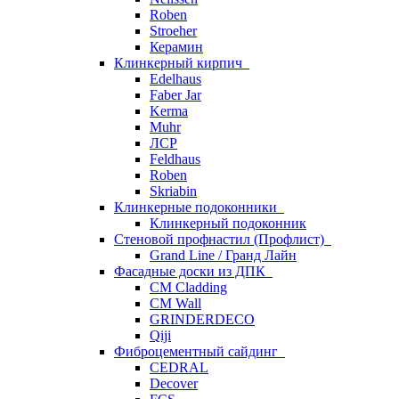
Roben
Stroeher
Керамин
Клинкерный кирпич
Edelhaus
Faber Jar
Kerma
Muhr
ЛСР
Feldhaus
Roben
Skriabin
Клинкерные подоконники
Клинкерный подоконник
Стеновой профнастил (Профлист)
Grand Line / Гранд Лайн
Фасадные доски из ДПК
CM Cladding
CM Wall
GRINDERDECO
Qiji
Фиброцементный сайдинг
CEDRAL
Decover