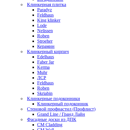
Клинкерная плитка
Paradyz
Feldhaus
King klinker
Lode
Nelissen
Roben
Stroeher
Керамин
Клинкерный кирпич
Edelhaus
Faber Jar
Kerma
Muhr
ЛСР
Feldhaus
Roben
Skriabin
Клинкерные подоконники
Клинкерный подоконник
Стеновой профнастил (Профлист)
Grand Line / Гранд Лайн
Фасадные доски из ДПК
CM Cladding
CM Wall