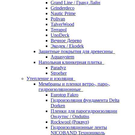
Grand Line / Гранд Лайн
Grinderdeco
Nautic Prime
Polivan
TalverWood
Terrapol
UnoDeck
Вечное Дерево
Экодек / Ekodek
Защитные покрытия для древесины
Aquasystem
Напольная клинкерная плитка
Paradyz
Stroeher
Утепление и изоляция
Мембраны и пленки ветро-, паро-,
гидроизоляционные
Eurotop Fakro
Гидроизоляция фундамента Delta
Dorken
Пленки для парогидроизоляции
Ондутис / Ondutiss
Rockwool (Роквул)
Гидроизоляционные ленты
NICOBAND Технониколь