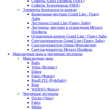
Софиты Альта Профиль (ПВХ)
Софиты Технониколь (ПВХ)
Элементы безопасности кровли
Кровельные мостики Grand Line / Гранд
Лайн
Лестницы Grand Line (Гранд Лайн)
Лестницы, мостики и ограждения Металл
Профиль
Ограждения кровли Grand Line / Гранд Лайн
Снегозадержатели Grand Line (Гранд Лайн)
Снегозадержатели Orima (Финляндия)
Снегозадержатели Металл Профиль
Мансардные окна и чердачные лестницы
Мансардные окна
Balio
Velux (Велюкс)
Dakea
Fakro (Факро)
RoofLITE (РуфЛайт)
Roto
WERSO (Версо)
Чердачные лестницы
Docke (Дёке)
Fakro
Minka