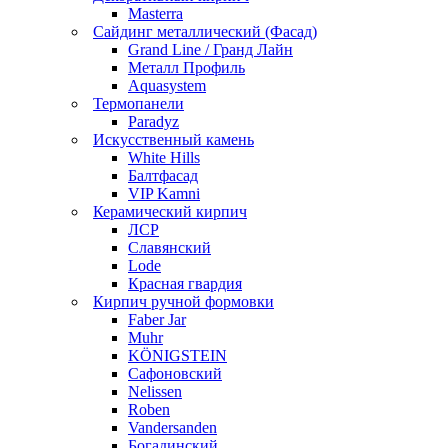
Masterra
Сайдинг металлический (Фасад)
Grand Line / Гранд Лайн
Металл Профиль
Aquasystem
Термопанели
Paradyz
Искусственный камень
White Hills
Балтфасад
VIP Kamni
Керамический кирпич
ЛСР
Славянский
Lode
Красная гвардия
Кирпич ручной формовки
Faber Jar
Muhr
KÖNIGSTEIN
Сафоновский
Nelissen
Roben
Vandersanden
Богадинский