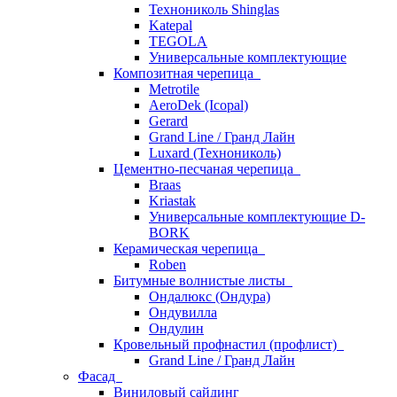
Технониколь Shinglas
Katepal
TEGOLA
Универсальные комплектующие
Композитная черепица
Metrotile
AeroDek (Icopal)
Gerard
Grand Line / Гранд Лайн
Luxard (Технониколь)
Цементно-песчаная черепица
Braas
Kriastak
Универсальные комплектующие D-
BORK
Керамическая черепица
Roben
Битумные волнистые листы
Ондалюкс (Ондура)
Ондувилла
Ондулин
Кровельный профнастил (профлист)
Grand Line / Гранд Лайн
Фасад
Виниловый сайдинг