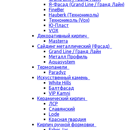
Я-Фасад (Grand Line / Гранд Лайн)
FineBer
Hauberk (Технониколь)
Технониколь (Vox)
Ю-Пласт
VOX
Декоративный кирпич
Masterra
Сайдинг металлический (Фасад)
Grand Line / Гранд Лайн
Металл Профиль
Aquasystem
Термопанели
Paradyz
Искусственный камень
White Hills
Балтфасад
VIP Kamni
Керамический кирпич
ЛСР
Славянский
Lode
Красная гвардия
Кирпич ручной формовки
Faber Jar