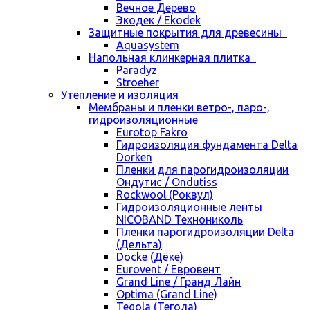
Вечное Дерево
Экодек / Ekodek
Защитные покрытия для древесины
Aquasystem
Напольная клинкерная плитка
Paradyz
Stroeher
Утепление и изоляция
Мембраны и пленки ветро-, паро-,
гидроизоляционные
Eurotop Fakro
Гидроизоляция фундамента Delta
Dorken
Пленки для парогидроизоляции
Ондутис / Ondutiss
Rockwool (Роквул)
Гидроизоляционные ленты
NICOBAND Технониколь
Пленки парогидроизоляции Delta
(Дельта)
Docke (Дёке)
Eurovent / Евровент
Grand Line / Гранд Лайн
Optima (Grand Line)
Tegola (Тегола)