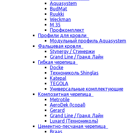
Aquasystem
BudMat
Ruukki
Weckman
М 35
Профкомплект
Профили для кровли
Модульный профиль Aquasystem
Фальцевая кровля
Stynergy / Стинержи
Grand Line / Гранд Лайн
Гибкая черепица
Docke
Технониколь Shinglas
Katepal
TEGOLA
Универсальные комплектующие
Композитная черепица
Metrotile
AeroDek (Icopal)
Gerard
Grand Line / Гранд Лайн
Luxard (Технониколь)
Цементно-песчаная черепица
Braas