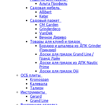
Альта Профиль
Садовая мебель
Allibert
Keter
Садовый паркет
CM Garden
Grinderdeco
VanDek
Вечное Дерево
Товары для клумб и грядок
Бордюр и шпалера из ДПК Grinder
(Гриндер)
Доски для грядок Grand Line /
Гранд Лайн
Доски для грядок из ДПК Nautic
Prime
Доски для грядок Qiji
ОСБ плиты
Kronospan
Калевала
Талион
Инструменты
Gerard
Grand Line
Внутренняя отделка