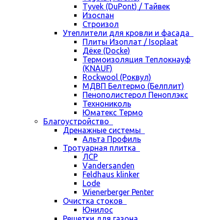
Tyvek (DuPont) / Тайвек
Изоспан
Строизол
Утеплители для кровли и фасада
Плиты Изоплат / Isoplaat
Дёке (Docke)
Термоизоляция Теплокнауф
(KNAUF)
Rockwool (Роквул)
МДВП Белтермо (Белплит)
Пенополистерол Пеноплэкс
Технониколь
Юматекс Термо
Благоустройство
Дренажные системы
Альта Профиль
Тротуарная плитка
ЛСР
Vandersanden
Feldhaus klinker
Lode
Wienerberger Penter
Очистка стоков
Юнилос
Решетки для газона