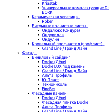
Kriastak
Универсальные комплектующие D-
BORK
Керамическая черепица
Roben
Битумные волнистые листы
Ондалюкс (Ондура)
Ондувилла
Ондулин
Кровельный профнастил (профлист)
Grand Line / Гранд Лайн
Фасад
Виниловый сайдинг
Docke (Дёке)
Docke LUX под камень
Grand Line / Гранд Лайн
Альта Профиль
Ю-Пласт
Технониколь
FineBer
Фасадные панели
Docke (Дёке)
Фасадная плитка Docke
Альта Профиль
Grand Line / Гранд Лайн