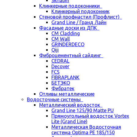
Skriabin
Клинкерные подоконники
Клинкерный подоконник
Стеновой профнастил (Профлист)
Grand Line / Гранд Лайн
Фасадные доски из ДПК
CM Cladding
CM Wall
GRINDERDECO
Qiji
Фиброцементный сайдинг
CEDRAL
Decover
FCS
FIBRAPLANK
БЕТЭКО
Фибратек
Отливы металлические
Водосточные системы
Металлический водосток
Grand Line 125/90 Matte PU
Прямоугольный водосток Vortex
Lite (Grand Line)
Металлическая Водосточная
система Optima PE 185/150