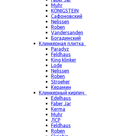
Muhr
KÖNIGSTEIN
Сафоновский
Nelissen
Roben
Vandersanden
Богадинский
Клинкерная плитка
Paradyz
Feldhaus
King klinker
Lode
Nelissen
Roben
Stroeher
Керамин
Клинкерный кирпич
Edelhaus
Faber Jar
Kerma
Muhr
ЛСР
Feldhaus
Roben