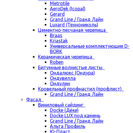
Metrotile
AeroDek (Icopal)
Gerard
Grand Line / Гранд Лайн
Luxard (Технониколь)
Цементно-песчаная черепица
Braas
Kriastak
Универсальные комплектующие D-
BORK
Керамическая черепица
Roben
Битумные волнистые листы
Ондалюкс (Ондура)
Ондувилла
Ондулин
Кровельный профнастил (профлист)
Grand Line / Гранд Лайн
Фасад
Виниловый сайдинг
Docke (Дёке)
Docke LUX под камень
Grand Line / Гранд Лайн
Альта Профиль
Ю-Пласт