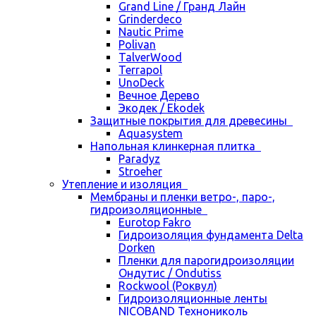
Grand Line / Гранд Лайн
Grinderdeco
Nautic Prime
Polivan
TalverWood
Terrapol
UnoDeck
Вечное Дерево
Экодек / Ekodek
Защитные покрытия для древесины
Aquasystem
Напольная клинкерная плитка
Paradyz
Stroeher
Утепление и изоляция
Мембраны и пленки ветро-, паро-,
гидроизоляционные
Eurotop Fakro
Гидроизоляция фундамента Delta
Dorken
Пленки для парогидроизоляции
Ондутис / Ondutiss
Rockwool (Роквул)
Гидроизоляционные ленты
NICOBAND Технониколь