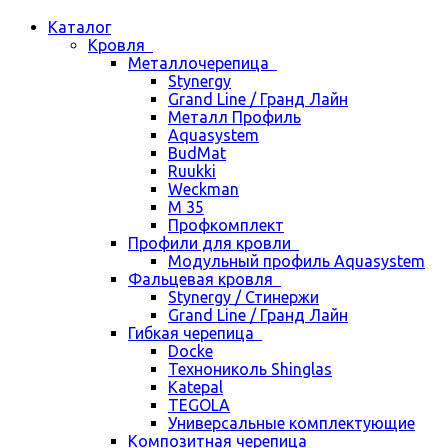
Каталог
Кровля
Металлочерепица
Stynergy
Grand Line / Гранд Лайн
Металл Профиль
Aquasystem
BudMat
Ruukki
Weckman
М 35
Профкомплект
Профили для кровли
Модульный профиль Aquasystem
Фальцевая кровля
Stynergy / Стинержи
Grand Line / Гранд Лайн
Гибкая черепица
Docke
Технониколь Shinglas
Katepal
TEGOLA
Универсальные комплектующие
Композитная черепица