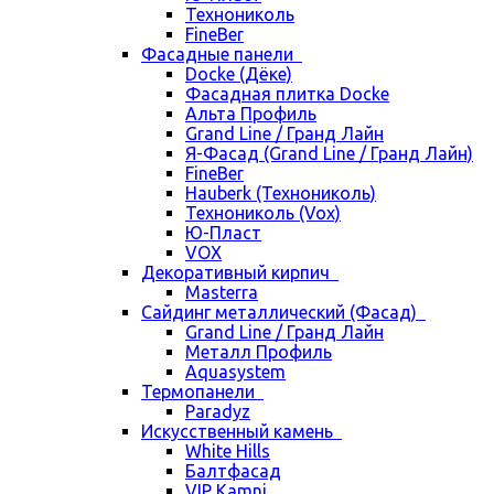
Технониколь
FineBer
Фасадные панели
Docke (Дёке)
Фасадная плитка Docke
Альта Профиль
Grand Line / Гранд Лайн
Я-Фасад (Grand Line / Гранд Лайн)
FineBer
Hauberk (Технониколь)
Технониколь (Vox)
Ю-Пласт
VOX
Декоративный кирпич
Masterra
Сайдинг металлический (Фасад)
Grand Line / Гранд Лайн
Металл Профиль
Aquasystem
Термопанели
Paradyz
Искусственный камень
White Hills
Балтфасад
VIP Kamni