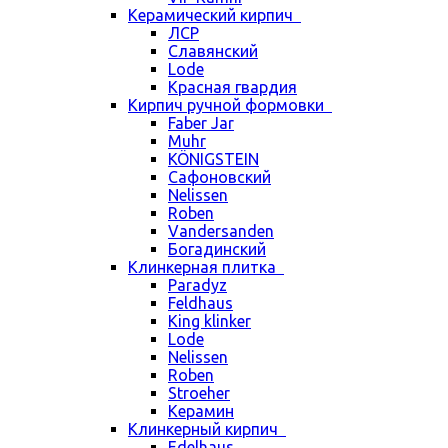
Керамический кирпич
ЛСР
Славянский
Lode
Красная гвардия
Кирпич ручной формовки
Faber Jar
Muhr
KÖNIGSTEIN
Сафоновский
Nelissen
Roben
Vandersanden
Богадинский
Клинкерная плитка
Paradyz
Feldhaus
King klinker
Lode
Nelissen
Roben
Stroeher
Керамин
Клинкерный кирпич
Edelhaus