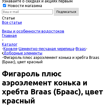
Узнавайте о скидках и акциях первым
Новости магазина
Статьи
Все статьи
Виды и особенности водостоков
Главная
-
Каталог
-
Кровля
-
Цементно-песчаная черепица
-
Braas
-
Доборные элементы
-
Фигароль плюс аэроэлемент конька и хребта Braas
(Браас), цвет красный
Фигароль плюс
аэроэлемент конька и
хребта Braas (Браас), цвет
красный