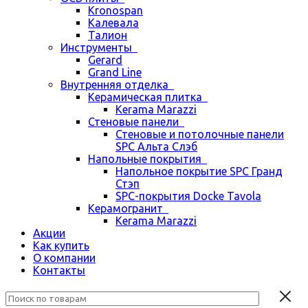
Kronospan
Калевала
Талион
Инструменты
Gerard
Grand Line
Внутренняя отделка
Керамическая плитка
Kerama Marazzi
Стеновые панели
Стеновые и потолочные панели
SPC Альта Слэб
Напольные покрытия
Напольное покрытие SPC Гранд
Стэп
SPC-покрытия Docke Tavola
Керамогранит
Kerama Marazzi
Акции
Как купить
О компании
Контакты