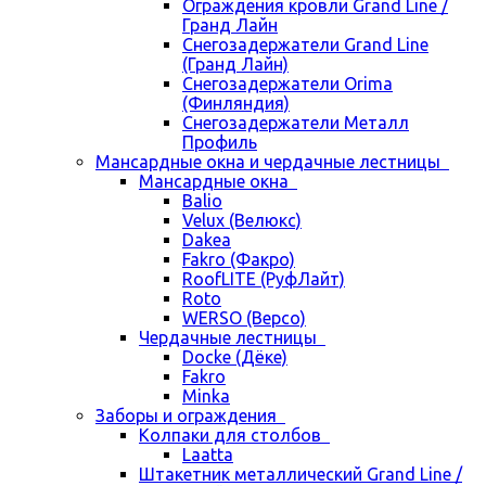
Ограждения кровли Grand Line /
Гранд Лайн
Снегозадержатели Grand Line
(Гранд Лайн)
Снегозадержатели Orima
(Финляндия)
Снегозадержатели Металл
Профиль
Мансардные окна и чердачные лестницы
Мансардные окна
Balio
Velux (Велюкс)
Dakea
Fakro (Факро)
RoofLITE (РуфЛайт)
Roto
WERSO (Версо)
Чердачные лестницы
Docke (Дёке)
Fakro
Minka
Заборы и ограждения
Колпаки для столбов
Laatta
Штакетник металлический Grand Line /