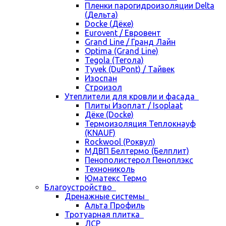
Пленки парогидроизоляции Delta
(Дельта)
Docke (Дёке)
Eurovent / Евровент
Grand Line / Гранд Лайн
Optima (Grand Line)
Tegola (Тегола)
Tyvek (DuPont) / Тайвек
Изоспан
Строизол
Утеплители для кровли и фасада
Плиты Изоплат / Isoplaat
Дёке (Docke)
Термоизоляция Теплокнауф
(KNAUF)
Rockwool (Роквул)
МДВП Белтермо (Белплит)
Пенополистерол Пеноплэкс
Технониколь
Юматекс Термо
Благоустройство
Дренажные системы
Альта Профиль
Тротуарная плитка
ЛСР