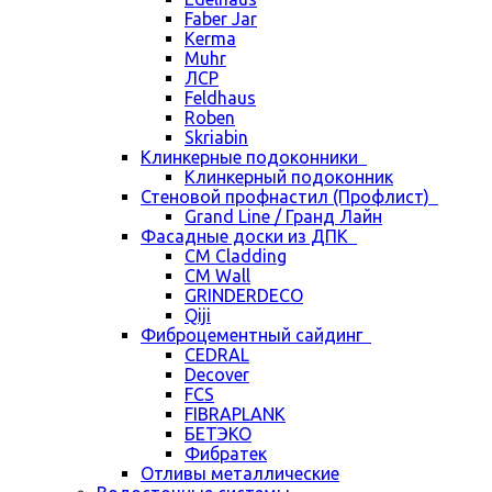
Faber Jar
Kerma
Muhr
ЛСР
Feldhaus
Roben
Skriabin
Клинкерные подоконники
Клинкерный подоконник
Стеновой профнастил (Профлист)
Grand Line / Гранд Лайн
Фасадные доски из ДПК
CM Cladding
CM Wall
GRINDERDECO
Qiji
Фиброцементный сайдинг
CEDRAL
Decover
FCS
FIBRAPLANK
БЕТЭКО
Фибратек
Отливы металлические