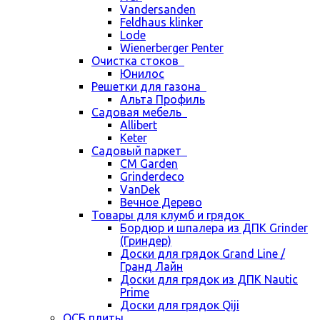
Vandersanden
Feldhaus klinker
Lode
Wienerberger Penter
Очистка стоков
Юнилос
Решетки для газона
Альта Профиль
Садовая мебель
Allibert
Keter
Садовый паркет
CM Garden
Grinderdeco
VanDek
Вечное Дерево
Товары для клумб и грядок
Бордюр и шпалера из ДПК Grinder
(Гриндер)
Доски для грядок Grand Line /
Гранд Лайн
Доски для грядок из ДПК Nautic
Prime
Доски для грядок Qiji
ОСБ плиты