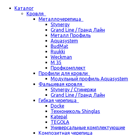
Каталог
Кровля
Металлочерепица
Stynergy
Grand Line / Гранд Лайн
Металл Профиль
Aquasystem
BudMat
Ruukki
Weckman
М 35
Профкомплект
Профили для кровли
Модульный профиль Aquasystem
Фальцевая кровля
Stynergy / Стинержи
Grand Line / Гранд Лайн
Гибкая черепица
Docke
Технониколь Shinglas
Katepal
TEGOLA
Универсальные комплектующие
Композитная черепица