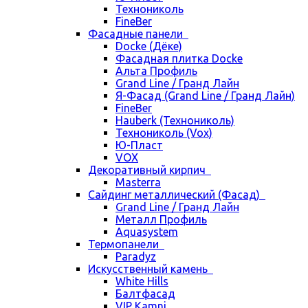
Технониколь
FineBer
Фасадные панели
Docke (Дёке)
Фасадная плитка Docke
Альта Профиль
Grand Line / Гранд Лайн
Я-Фасад (Grand Line / Гранд Лайн)
FineBer
Hauberk (Технониколь)
Технониколь (Vox)
Ю-Пласт
VOX
Декоративный кирпич
Masterra
Сайдинг металлический (Фасад)
Grand Line / Гранд Лайн
Металл Профиль
Aquasystem
Термопанели
Paradyz
Искусственный камень
White Hills
Балтфасад
VIP Kamni