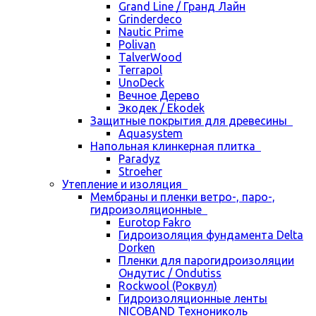
Grand Line / Гранд Лайн
Grinderdeco
Nautic Prime
Polivan
TalverWood
Terrapol
UnoDeck
Вечное Дерево
Экодек / Ekodek
Защитные покрытия для древесины
Aquasystem
Напольная клинкерная плитка
Paradyz
Stroeher
Утепление и изоляция
Мембраны и пленки ветро-, паро-,
гидроизоляционные
Eurotop Fakro
Гидроизоляция фундамента Delta
Dorken
Пленки для парогидроизоляции
Ондутис / Ondutiss
Rockwool (Роквул)
Гидроизоляционные ленты
NICOBAND Технониколь