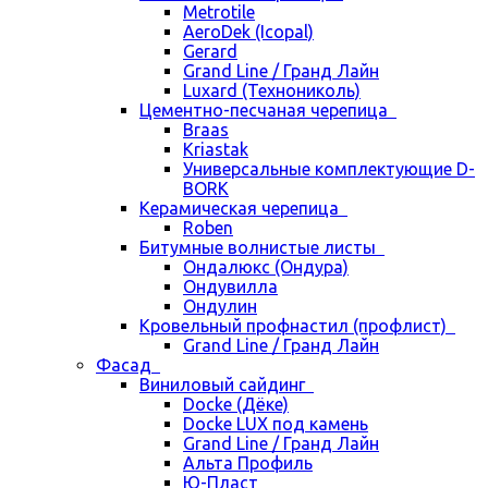
Metrotile
AeroDek (Icopal)
Gerard
Grand Line / Гранд Лайн
Luxard (Технониколь)
Цементно-песчаная черепица
Braas
Kriastak
Универсальные комплектующие D-
BORK
Керамическая черепица
Roben
Битумные волнистые листы
Ондалюкс (Ондура)
Ондувилла
Ондулин
Кровельный профнастил (профлист)
Grand Line / Гранд Лайн
Фасад
Виниловый сайдинг
Docke (Дёке)
Docke LUX под камень
Grand Line / Гранд Лайн
Альта Профиль
Ю-Пласт