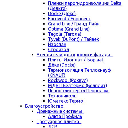
Пленки парогидроизоляции Delta
(Дельта)
Docke (Дёке)
Eurovent / Евровент
Grand Line / Гранд Лайн
Optima (Grand Line)
Tegola (Тегола)
Tyvek (DuPont) / Тайвек
Изоспан
Строизол
Утеплители для кровли и фасада
Плиты Изоплат / Isoplaat
Дёке (Docke)
Термоизоляция Теплокнауф
(KNAUF)
Rockwool (Роквул)
МДВП Белтермо (Белплит)
Пенополистерол Пеноплэкс
Технониколь
Юматекс Термо
Благоустройство
Дренажные системы
Альта Профиль
Тротуарная плитка
ЛСР