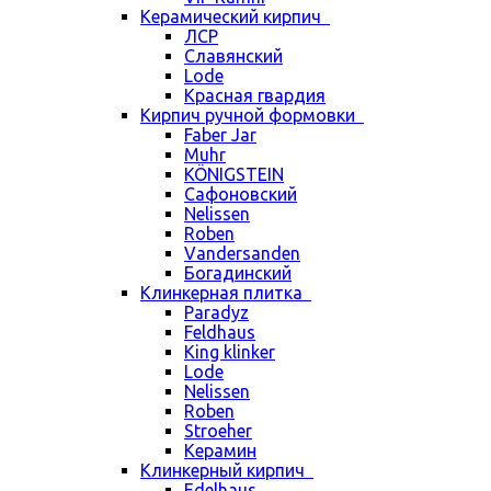
Керамический кирпич
ЛСР
Славянский
Lode
Красная гвардия
Кирпич ручной формовки
Faber Jar
Muhr
KÖNIGSTEIN
Сафоновский
Nelissen
Roben
Vandersanden
Богадинский
Клинкерная плитка
Paradyz
Feldhaus
King klinker
Lode
Nelissen
Roben
Stroeher
Керамин
Клинкерный кирпич
Edelhaus