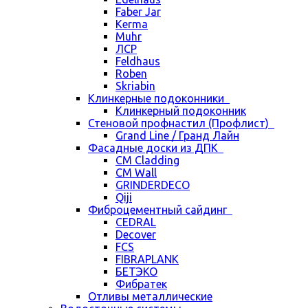
Faber Jar
Kerma
Muhr
ЛСР
Feldhaus
Roben
Skriabin
Клинкерные подоконники
Клинкерный подоконник
Стеновой профнастил (Профлист)
Grand Line / Гранд Лайн
Фасадные доски из ДПК
CM Cladding
CM Wall
GRINDERDECO
Qiji
Фиброцементный сайдинг
CEDRAL
Decover
FCS
FIBRAPLANK
БЕТЭКО
Фибратек
Отливы металлические