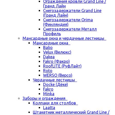
Ограждения кровли Grand Line /
Гранд Лайн
Снегозадержатели Grand Line
(Гранд Лайн)
Снегозадержатели Orima
(Финляндия)
Снегозадержатели Металл
Профиль
Мансардные окна и чердачные лестницы
Мансардные окна
Balio
Velux (Велюкс)
Dakea
Fakro (Факро)
RoofLITE (РуфЛайт)
Roto
WERSO (Версо)
Чердачные лестницы
Docke (Дёке)
Fakro
Minka
Заборы и ограждения
Колпаки для столбов
Laatta
Штакетник металлический Grand Line /