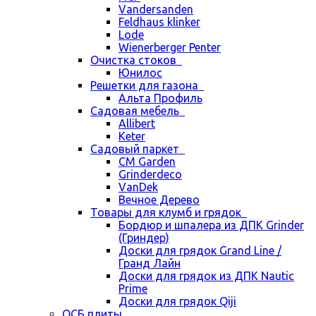
Vandersanden
Feldhaus klinker
Lode
Wienerberger Penter
Очистка стоков
Юнилос
Решетки для газона
Альта Профиль
Садовая мебель
Allibert
Keter
Садовый паркет
CM Garden
Grinderdeco
VanDek
Вечное Дерево
Товары для клумб и грядок
Бордюр и шпалера из ДПК Grinder
(Гриндер)
Доски для грядок Grand Line /
Гранд Лайн
Доски для грядок из ДПК Nautic
Prime
Доски для грядок Qiji
ОСБ плиты