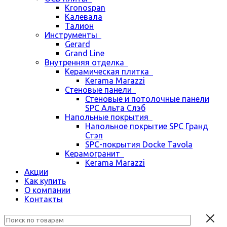
Kronospan
Калевала
Талион
Инструменты
Gerard
Grand Line
Внутренняя отделка
Керамическая плитка
Kerama Marazzi
Стеновые панели
Стеновые и потолочные панели
SPC Альта Слэб
Напольные покрытия
Напольное покрытие SPC Гранд
Стэп
SPC-покрытия Docke Tavola
Керамогранит
Kerama Marazzi
Акции
Как купить
О компании
Контакты