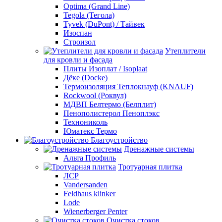
Optima (Grand Line)
Tegola (Тегола)
Tyvek (DuPont) / Тайвек
Изоспан
Строизол
Утеплители
для кровли и фасада
Плиты Изоплат / Isoplaat
Дёке (Docke)
Термоизоляция Теплокнауф (KNAUF)
Rockwool (Роквул)
МДВП Белтермо (Белплит)
Пенополистерол Пеноплэкс
Технониколь
Юматекс Термо
Благоустройство
Дренажные системы
Альта Профиль
Тротуарная плитка
ЛСР
Vandersanden
Feldhaus klinker
Lode
Wienerberger Penter
Очистка стоков