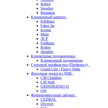
Roben
Stroeher
Керамин
Клинкерный кирпич
Edelhaus
Faber Jar
Kerma
Muhr
ЛСР
Feldhaus
Roben
Skriabin
Клинкерные подоконники
Клинкерный подоконник
Стеновой профнастил (Профлист)
Grand Line / Гранд Лайн
Фасадные доски из ДПК
CM Cladding
CM Wall
GRINDERDECO
Qiji
Фиброцементный сайдинг
CEDRAL
Decover