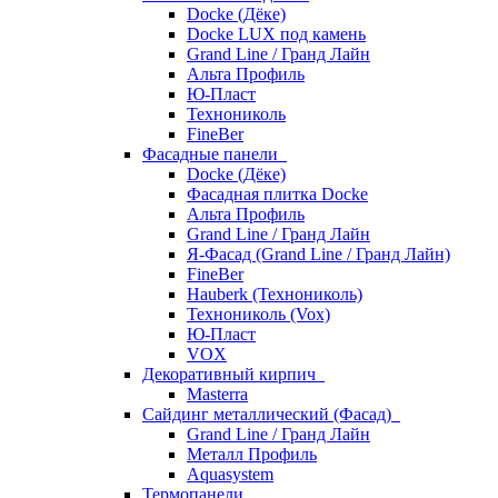
Docke (Дёке)
Docke LUX под камень
Grand Line / Гранд Лайн
Альта Профиль
Ю-Пласт
Технониколь
FineBer
Фасадные панели
Docke (Дёке)
Фасадная плитка Docke
Альта Профиль
Grand Line / Гранд Лайн
Я-Фасад (Grand Line / Гранд Лайн)
FineBer
Hauberk (Технониколь)
Технониколь (Vox)
Ю-Пласт
VOX
Декоративный кирпич
Masterra
Сайдинг металлический (Фасад)
Grand Line / Гранд Лайн
Металл Профиль
Aquasystem
Термопанели