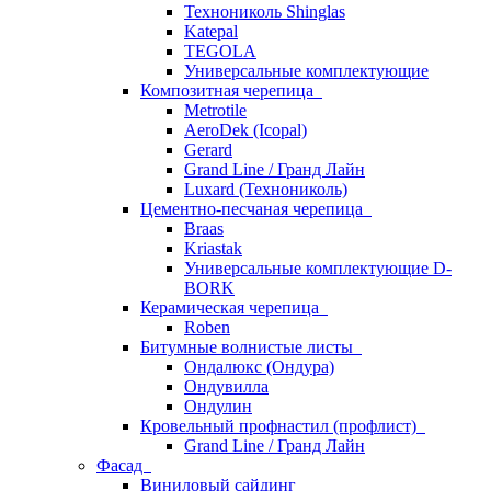
Технониколь Shinglas
Katepal
TEGOLA
Универсальные комплектующие
Композитная черепица
Metrotile
AeroDek (Icopal)
Gerard
Grand Line / Гранд Лайн
Luxard (Технониколь)
Цементно-песчаная черепица
Braas
Kriastak
Универсальные комплектующие D-
BORK
Керамическая черепица
Roben
Битумные волнистые листы
Ондалюкс (Ондура)
Ондувилла
Ондулин
Кровельный профнастил (профлист)
Grand Line / Гранд Лайн
Фасад
Виниловый сайдинг