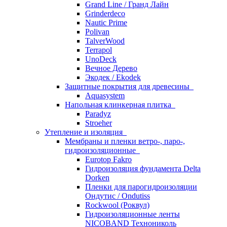
Grand Line / Гранд Лайн
Grinderdeco
Nautic Prime
Polivan
TalverWood
Terrapol
UnoDeck
Вечное Дерево
Экодек / Ekodek
Защитные покрытия для древесины
Aquasystem
Напольная клинкерная плитка
Paradyz
Stroeher
Утепление и изоляция
Мембраны и пленки ветро-, паро-,
гидроизоляционные
Eurotop Fakro
Гидроизоляция фундамента Delta
Dorken
Пленки для парогидроизоляции
Ондутис / Ondutiss
Rockwool (Роквул)
Гидроизоляционные ленты
NICOBAND Технониколь