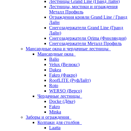
Лестницы Grand Line (Гранд Лайн)
Лестницы, мостики и ограждения
Металл Профиль
Ограждения кровли Grand Line / Гранд
Лайн
Снегозадержатели Grand Line (Гранд
Лайн)
Снегозадержатели Orima (Финляндия)
Снегозадержатели Металл Профиль
Мансардные окна и чердачные лестницы
Мансардные окна
Balio
Velux (Велюкс)
Dakea
Fakro (Факро)
RoofLITE (РуфЛайт)
Roto
WERSO (Версо)
Чердачные лестницы
Docke (Дёке)
Fakro
Minka
Заборы и ограждения
Колпаки для столбов
Laatta