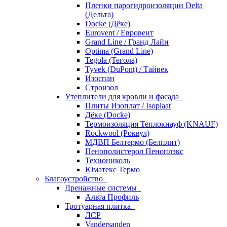
Пленки парогидроизоляции Delta
(Дельта)
Docke (Дёке)
Eurovent / Евровент
Grand Line / Гранд Лайн
Optima (Grand Line)
Tegola (Тегола)
Tyvek (DuPont) / Тайвек
Изоспан
Строизол
Утеплители для кровли и фасада
Плиты Изоплат / Isoplaat
Дёке (Docke)
Термоизоляция Теплокнауф (KNAUF)
Rockwool (Роквул)
МДВП Белтермо (Белплит)
Пенополистерол Пеноплэкс
Технониколь
Юматекс Термо
Благоустройство
Дренажные системы
Альта Профиль
Тротуарная плитка
ЛСР
Vandersanden