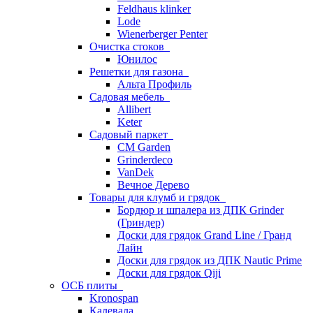
Feldhaus klinker
Lode
Wienerberger Penter
Очистка стоков
Юнилос
Решетки для газона
Альта Профиль
Садовая мебель
Allibert
Keter
Садовый паркет
CM Garden
Grinderdeco
VanDek
Вечное Дерево
Товары для клумб и грядок
Бордюр и шпалера из ДПК Grinder
(Гриндер)
Доски для грядок Grand Line / Гранд
Лайн
Доски для грядок из ДПК Nautic Prime
Доски для грядок Qiji
ОСБ плиты
Kronospan
Калевала