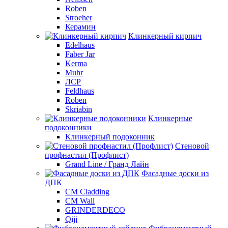
Roben
Stroeher
Керамин
Клинкерный кирпич
Edelhaus
Faber Jar
Kerma
Muhr
ЛСР
Feldhaus
Roben
Skriabin
Клинкерные
подоконники
Клинкерный подоконник
Стеновой
профнастил (Профлист)
Grand Line / Гранд Лайн
Фасадные доски из
ДПК
CM Cladding
CM Wall
GRINDERDECO
Qiji