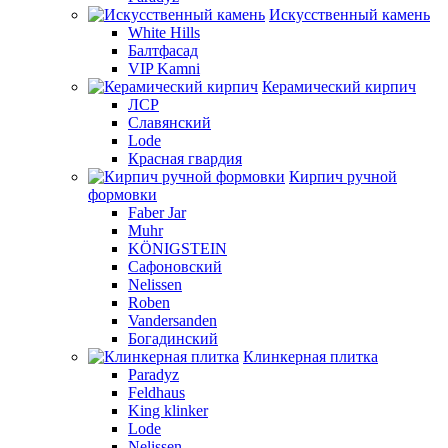
Искусственный камень
White Hills
Балтфасад
VIP Kamni
Керамический кирпич
ЛСР
Славянский
Lode
Красная гвардия
Кирпич ручной
формовки
Faber Jar
Muhr
KÖNIGSTEIN
Сафоновский
Nelissen
Roben
Vandersanden
Богадинский
Клинкерная плитка
Paradyz
Feldhaus
King klinker
Lode
Nelissen