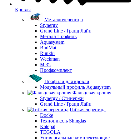
Кровля
Металлочерепица
Stynergy
Grand Line / Гранд Лайн
Металл Профиль
Aquasystem
BudMat
Ruukki
Weckman
М 35
Профкомплект
Профили для кровли
Модульный профиль Aquasystem
Фальцевая кровля
Stynergy / Стинержи
Grand Line / Гранд Лайн
Гибкая черепица
Docke
Технониколь Shinglas
Katepal
TEGOLA
Универсальные комплектующие