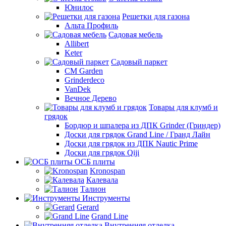
Юнилос
Решетки для газона
Альта Профиль
Садовая мебель
Allibert
Keter
Садовый паркет
CM Garden
Grinderdeco
VanDek
Вечное Дерево
Товары для клумб и
грядок
Бордюр и шпалера из ДПК Grinder (Гриндер)
Доски для грядок Grand Line / Гранд Лайн
Доски для грядок из ДПК Nautic Prime
Доски для грядок Qiji
ОСБ плиты
Kronospan
Калевала
Талион
Инструменты
Gerard
Grand Line
Внутренняя отделка