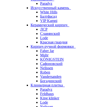
Paradyz
Искусственный камень
White Hills
Балтфасад
VIP Kamni
Керамический кирпич
ЛСР
Славянский
Lode
Красная гвардия
Кирпич ручной формовки
Faber Jar
Muhr
KÖNIGSTEIN
Сафоновский
Nelissen
Roben
Vandersanden
Богадинский
Клинкерная плитка
Paradyz
Feldhaus
King klinker
Lode
Nelissen