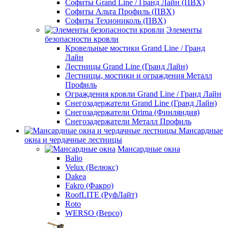
Софиты Grand Line / Гранд Лайн (ПВХ)
Софиты Альта Профиль (ПВХ)
Софиты Технониколь (ПВХ)
Элементы
безопасности кровли
Кровельные мостики Grand Line / Гранд
Лайн
Лестницы Grand Line (Гранд Лайн)
Лестницы, мостики и ограждения Металл
Профиль
Ограждения кровли Grand Line / Гранд Лайн
Снегозадержатели Grand Line (Гранд Лайн)
Снегозадержатели Orima (Финляндия)
Снегозадержатели Металл Профиль
Мансардные
окна и чердачные лестницы
Мансардные окна
Balio
Velux (Велюкс)
Dakea
Fakro (Факро)
RoofLITE (РуфЛайт)
Roto
WERSO (Версо)