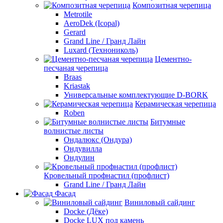
Композитная черепица
Metrotile
AeroDek (Icopal)
Gerard
Grand Line / Гранд Лайн
Luxard (Технониколь)
Цементно-
песчаная черепица
Braas
Kriastak
Универсальные комплектующие D-BORK
Керамическая черепица
Roben
Битумные
волнистые листы
Ондалюкс (Ондура)
Ондувилла
Ондулин
Кровельный профнастил (профлист)
Grand Line / Гранд Лайн
Фасад
Виниловый сайдинг
Docke (Дёке)
Docke LUX под камень