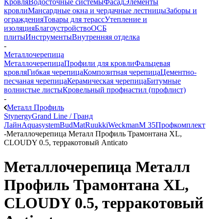
Кровля
Водосточные системы
Фасад
Элементы
кровли
Мансардные окна и чердачные лестницы
Заборы и
ограждения
Товары для терасс
Утепление и
изоляция
Благоустройство
ОСБ
плиты
Инструменты
Внутренняя отделка
-
Металлочерепица
Металлочерепица
Профили для кровли
Фальцевая
кровля
Гибкая черепица
Композитная черепица
Цементно-
песчаная черепица
Керамическая черепица
Битумные
волнистые листы
Кровельный профнастил (профлист)
-
Металл Профиль
Stynergy
Grand Line / Гранд
Лайн
Aquasystem
BudMat
Ruukki
Weckman
М 35
Профкомплект
-
Металлочерепица Металл Профиль Трамонтана XL,
CLOUDY 0.5, терракотовый Anticato
Металлочерепица Металл
Профиль Трамонтана XL,
CLOUDY 0.5, терракотовый