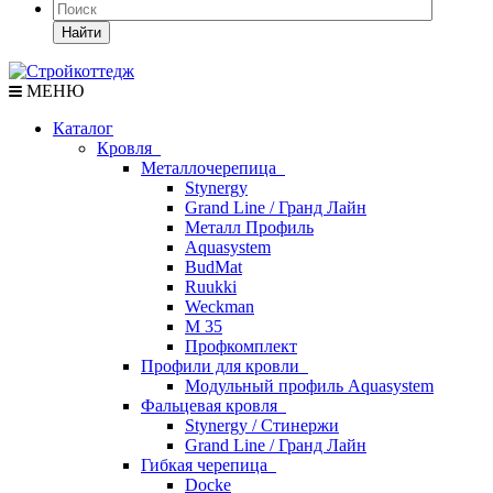
Найти
МЕНЮ
Каталог
Кровля
Металлочерепица
Stynergy
Grand Line / Гранд Лайн
Металл Профиль
Aquasystem
BudMat
Ruukki
Weckman
М 35
Профкомплект
Профили для кровли
Модульный профиль Aquasystem
Фальцевая кровля
Stynergy / Стинержи
Grand Line / Гранд Лайн
Гибкая черепица
Docke