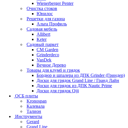
Wienerberger Penter
Очистка стоков
Юнилос
Решетки для газона
Альта Профиль
Садовая мебель
Allibert
Keter
Садовый паркет
CM Garden
Grinderdeco
VanDek
Вечное Дерево
Товары для клумб и грядок
Бордюр и шпалера из ДПК Grinder (Гриндер)
Доски для грядок Grand Line / Гранд Лайн
Доски для грядок из ДПК Nautic Prime
Доски для грядок Qiji
ОСБ плиты
Kronospan
Калевала
Талион
Инструменты
Gerard
Grand Line