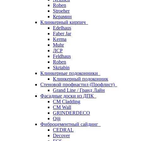
Roben
Stroeher
Керамин
Клинкерный кирпич
Edelhaus
Faber Jar
Kerma
Muhr
ЛСР
Feldhaus
Roben
Skriabin
Клинкерные подоконники
Клинкерный подоконник
Стеновой профнастил (Профлист)
Grand Line / Гранд Лайн
Фасадные доски из ДПК
CM Cladding
CM Wall
GRINDERDECO
Qiji
Фиброцементный сайдинг
CEDRAL
Decover