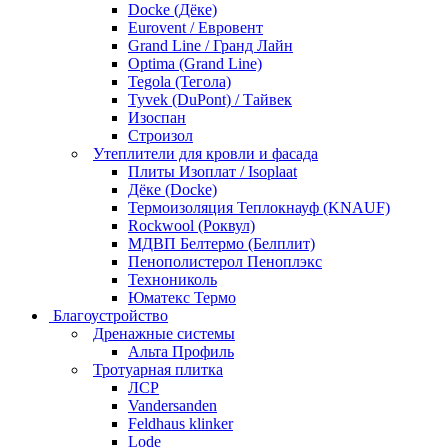
Docke (Дёке)
Eurovent / Евровент
Grand Line / Гранд Лайн
Optima (Grand Line)
Tegola (Тегола)
Tyvek (DuPont) / Тайвек
Изоспан
Строизол
Утеплители для кровли и фасада
Плиты Изоплат / Isoplaat
Дёке (Docke)
Термоизоляция Теплокнауф (KNAUF)
Rockwool (Роквул)
МДВП Белтермо (Белплит)
Пенополистерол Пеноплэкс
Технониколь
Юматекс Термо
Благоустройство
Дренажные системы
Альта Профиль
Тротуарная плитка
ЛСР
Vandersanden
Feldhaus klinker
Lode