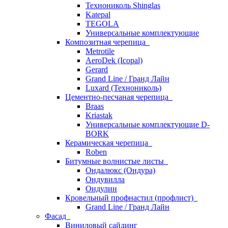
Технониколь Shinglas
Katepal
TEGOLA
Универсальные комплектующие
Композитная черепица
Metrotile
AeroDek (Icopal)
Gerard
Grand Line / Гранд Лайн
Luxard (Технониколь)
Цементно-песчаная черепица
Braas
Kriastak
Универсальные комплектующие D-
BORK
Керамическая черепица
Roben
Битумные волнистые листы
Ондалюкс (Ондура)
Ондувилла
Ондулин
Кровельный профнастил (профлист)
Grand Line / Гранд Лайн
Фасад
Виниловый сайдинг