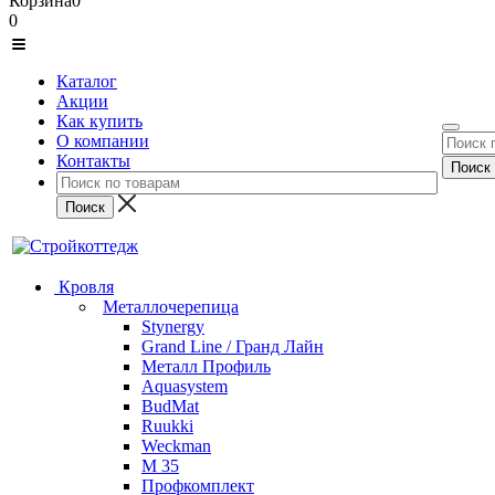
Корзина
0
0
Каталог
Акции
Как купить
О компании
Контакты
Кровля
Металлочерепица
Stynergy
Grand Line / Гранд Лайн
Металл Профиль
Aquasystem
BudMat
Ruukki
Weckman
М 35
Профкомплект