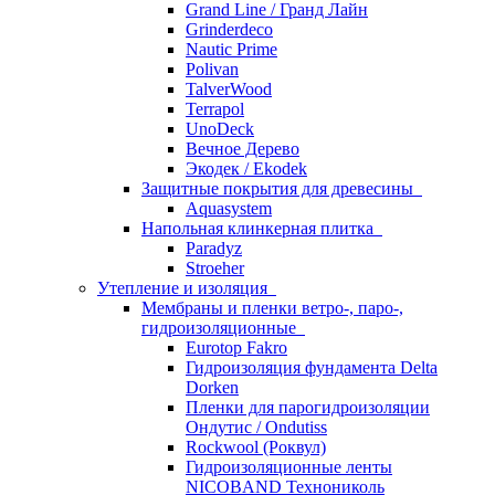
Grand Line / Гранд Лайн
Grinderdeco
Nautic Prime
Polivan
TalverWood
Terrapol
UnoDeck
Вечное Дерево
Экодек / Ekodek
Защитные покрытия для древесины
Aquasystem
Напольная клинкерная плитка
Paradyz
Stroeher
Утепление и изоляция
Мембраны и пленки ветро-, паро-,
гидроизоляционные
Eurotop Fakro
Гидроизоляция фундамента Delta
Dorken
Пленки для парогидроизоляции
Ондутис / Ondutiss
Rockwool (Роквул)
Гидроизоляционные ленты
NICOBAND Технониколь