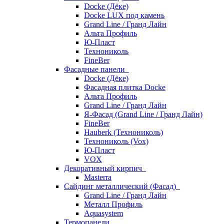
Docke (Дёке)
Docke LUX под камень
Grand Line / Гранд Лайн
Альта Профиль
Ю-Пласт
Технониколь
FineBer
Фасадные панели
Docke (Дёке)
Фасадная плитка Docke
Альта Профиль
Grand Line / Гранд Лайн
Я-Фасад (Grand Line / Гранд Лайн)
FineBer
Hauberk (Технониколь)
Технониколь (Vox)
Ю-Пласт
VOX
Декоративный кирпич
Masterra
Сайдинг металлический (Фасад)
Grand Line / Гранд Лайн
Металл Профиль
Aquasystem
Термопанели