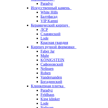
Paradyz
Искусственный камень
White Hills
Балтфасад
VIP Kamni
Керамический кирпич
ЛСР
Славянский
Lode
Красная гвардия
Кирпич ручной формовки
Faber Jar
Muhr
KÖNIGSTEIN
Сафоновский
Nelissen
Roben
Vandersanden
Богадинский
Клинкерная плитка
Paradyz
Feldhaus
King klinker
Lode
Nelissen