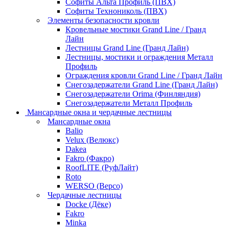
Софиты Альта Профиль (ПВХ)
Софиты Технониколь (ПВХ)
Элементы безопасности кровли
Кровельные мостики Grand Line / Гранд
Лайн
Лестницы Grand Line (Гранд Лайн)
Лестницы, мостики и ограждения Металл
Профиль
Ограждения кровли Grand Line / Гранд Лайн
Снегозадержатели Grand Line (Гранд Лайн)
Снегозадержатели Orima (Финляндия)
Снегозадержатели Металл Профиль
Мансардные окна и чердачные лестницы
Мансардные окна
Balio
Velux (Велюкс)
Dakea
Fakro (Факро)
RoofLITE (РуфЛайт)
Roto
WERSO (Версо)
Чердачные лестницы
Docke (Дёке)
Fakro
Minka