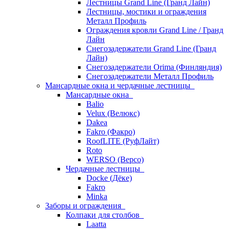
Лестницы Grand Line (Гранд Лайн)
Лестницы, мостики и ограждения
Металл Профиль
Ограждения кровли Grand Line / Гранд
Лайн
Снегозадержатели Grand Line (Гранд
Лайн)
Снегозадержатели Orima (Финляндия)
Снегозадержатели Металл Профиль
Мансардные окна и чердачные лестницы
Мансардные окна
Balio
Velux (Велюкс)
Dakea
Fakro (Факро)
RoofLITE (РуфЛайт)
Roto
WERSO (Версо)
Чердачные лестницы
Docke (Дёке)
Fakro
Minka
Заборы и ограждения
Колпаки для столбов
Laatta