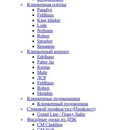
Клинкерная плитка
Paradyz
Feldhaus
King klinker
Lode
Nelissen
Roben
Stroeher
Керамин
Клинкерный кирпич
Edelhaus
Faber Jar
Kerma
Muhr
ЛСР
Feldhaus
Roben
Skriabin
Клинкерные подоконники
Клинкерный подоконник
Стеновой профнастил (Профлист)
Grand Line / Гранд Лайн
Фасадные доски из ДПК
CM Cladding
CM Wall