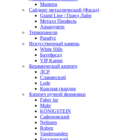
Masterra
Сайдинг металлический (Фасад)
Grand Line / Гранд Лайн
Металл Профиль
Aquasystem
Термопанели
Paradyz
Искусственный камень
White Hills
Балтфасад
VIP Kamni
Керамический кирпич
ЛСР
Славянский
Lode
Красная гвардия
Кирпич ручной формовки
Faber Jar
Muhr
KÖNIGSTEIN
Сафоновский
Nelissen
Roben
Vandersanden
Богадинский