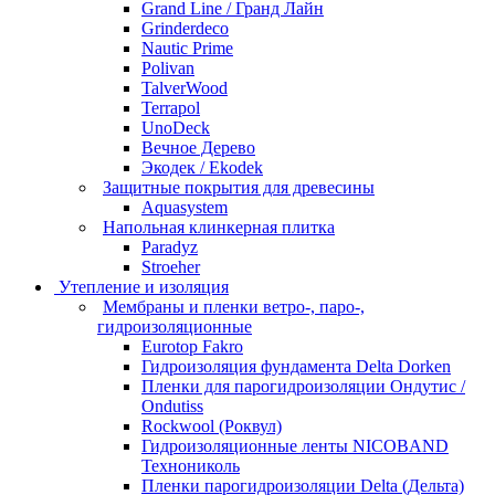
Grand Line / Гранд Лайн
Grinderdeco
Nautic Prime
Polivan
TalverWood
Terrapol
UnoDeck
Вечное Дерево
Экодек / Ekodek
Защитные покрытия для древесины
Aquasystem
Напольная клинкерная плитка
Paradyz
Stroeher
Утепление и изоляция
Мембраны и пленки ветро-, паро-,
гидроизоляционные
Eurotop Fakro
Гидроизоляция фундамента Delta Dorken
Пленки для парогидроизоляции Ондутис /
Ondutiss
Rockwool (Роквул)
Гидроизоляционные ленты NICOBAND
Технониколь
Пленки парогидроизоляции Delta (Дельта)