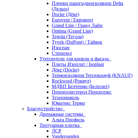
Пленки парогидроизоляции Delta
(Дельта)
Docke (Дёке)
Eurovent / Евровент
Grand Line / Гранд Лайн
Optima (Grand Line)
Tegola (Тегола)
Tyvek (DuPont) / Тайвек
Изоспан
Строизол
Утеплители для кровли и фасада
Плиты Изоплат / Isoplaat
Дёке (Docke)
Термоизоляция Теплокнауф (KNAUF)
Rockwool (Роквул)
МДВП Белтермо (Белплит)
Пенополистерол Пеноплэкс
Технониколь
Юматекс Термо
Благоустройство
Дренажные системы
Альта Профиль
Тротуарная плитка
ЛСР
Vandersanden