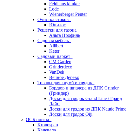
Feldhaus klinker
Lode
Wienerberger Penter
Очистка стоков
Юнилос
Решетки для газона
Альта Профиль
Садовая мебель
Allibert
Keter
Садовый паркет
CM Garden
Grinderdeco
VanDek
Вечное Дерево
Товары для клумб и грядок
Бордюр и шпалера из ДПК Grinder
(Гриндер)
Доски для грядок Grand Line / Гранд
Лайн
Доски для грядок из ДПК Nautic Prime
Доски для грядок Qiji
ОСБ плиты
Kronospan
Калевала