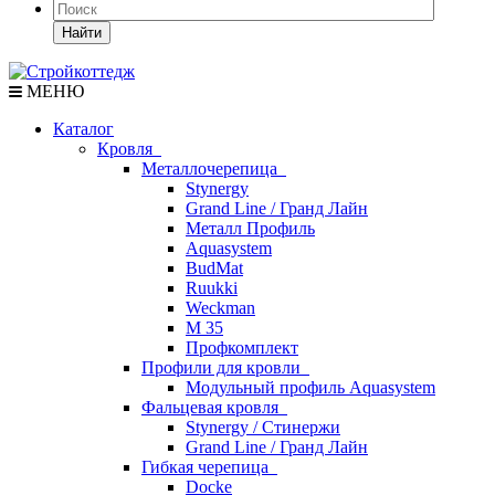
Найти
МЕНЮ
Каталог
Кровля
Металлочерепица
Stynergy
Grand Line / Гранд Лайн
Металл Профиль
Aquasystem
BudMat
Ruukki
Weckman
М 35
Профкомплект
Профили для кровли
Модульный профиль Aquasystem
Фальцевая кровля
Stynergy / Стинержи
Grand Line / Гранд Лайн
Гибкая черепица
Docke