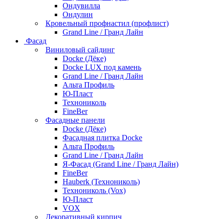
Ондувилла
Ондулин
Кровельный профнастил (профлист)
Grand Line / Гранд Лайн
Фасад
Виниловый сайдинг
Docke (Дёке)
Docke LUX под камень
Grand Line / Гранд Лайн
Альта Профиль
Ю-Пласт
Технониколь
FineBer
Фасадные панели
Docke (Дёке)
Фасадная плитка Docke
Альта Профиль
Grand Line / Гранд Лайн
Я-Фасад (Grand Line / Гранд Лайн)
FineBer
Hauberk (Технониколь)
Технониколь (Vox)
Ю-Пласт
VOX
Декоративный кирпич