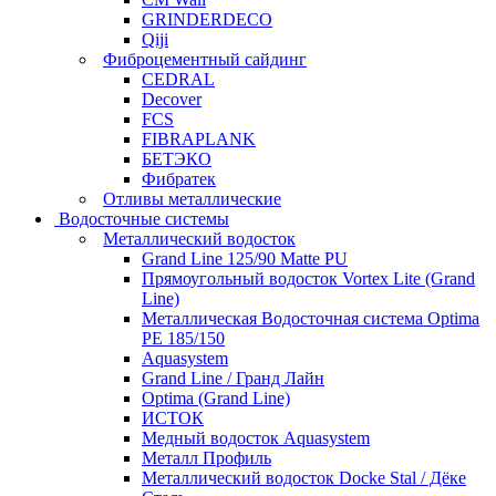
GRINDERDECO
Qiji
Фиброцементный сайдинг
CEDRAL
Decover
FCS
FIBRAPLANK
БЕТЭКО
Фибратек
Отливы металлические
Водосточные системы
Металлический водосток
Grand Line 125/90 Matte PU
Прямоугольный водосток Vortex Lite (Grand
Line)
Металлическая Водосточная система Optima
PE 185/150
Aquasystem
Grand Line / Гранд Лайн
Optima (Grand Line)
ИСТОК
Медный водосток Aquasystem
Металл Профиль
Металлический водосток Docke Stal / Дёке