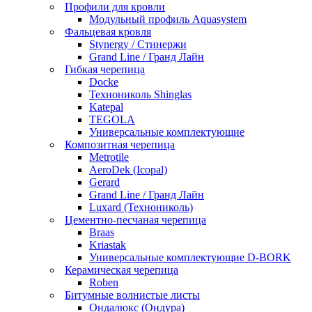
Профили для кровли
Модульный профиль Aquasystem
Фальцевая кровля
Stynergy / Стинержи
Grand Line / Гранд Лайн
Гибкая черепица
Docke
Технониколь Shinglas
Katepal
TEGOLA
Универсальные комплектующие
Композитная черепица
Metrotile
AeroDek (Icopal)
Gerard
Grand Line / Гранд Лайн
Luxard (Технониколь)
Цементно-песчаная черепица
Braas
Kriastak
Универсальные комплектующие D-BORK
Керамическая черепица
Roben
Битумные волнистые листы
Ондалюкс (Ондура)