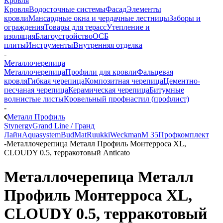
Кровля
Кровля
Водосточные системы
Фасад
Элементы
кровли
Мансардные окна и чердачные лестницы
Заборы и
ограждения
Товары для терасс
Утепление и
изоляция
Благоустройство
ОСБ
плиты
Инструменты
Внутренняя отделка
-
Металлочерепица
Металлочерепица
Профили для кровли
Фальцевая
кровля
Гибкая черепица
Композитная черепица
Цементно-
песчаная черепица
Керамическая черепица
Битумные
волнистые листы
Кровельный профнастил (профлист)
-
Металл Профиль
Stynergy
Grand Line / Гранд
Лайн
Aquasystem
BudMat
Ruukki
Weckman
М 35
Профкомплект
-
Металлочерепица Металл Профиль Монтерроса XL,
CLOUDY 0.5, терракотовый Anticato
Металлочерепица Металл
Профиль Монтерроса XL,
CLOUDY 0.5, терракотовый