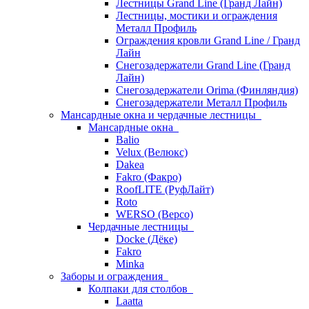
Лестницы Grand Line (Гранд Лайн)
Лестницы, мостики и ограждения
Металл Профиль
Ограждения кровли Grand Line / Гранд
Лайн
Снегозадержатели Grand Line (Гранд
Лайн)
Снегозадержатели Orima (Финляндия)
Снегозадержатели Металл Профиль
Мансардные окна и чердачные лестницы
Мансардные окна
Balio
Velux (Велюкс)
Dakea
Fakro (Факро)
RoofLITE (РуфЛайт)
Roto
WERSO (Версо)
Чердачные лестницы
Docke (Дёке)
Fakro
Minka
Заборы и ограждения
Колпаки для столбов
Laatta