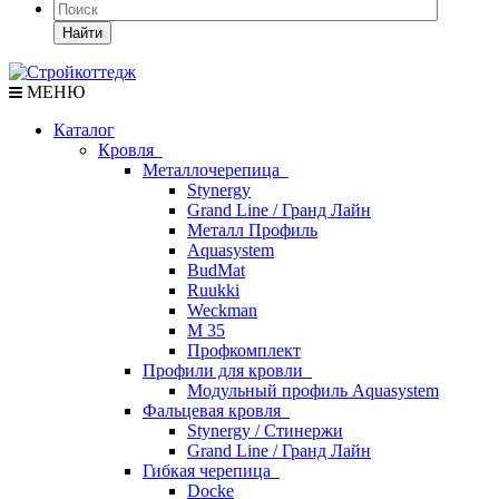
Найти
МЕНЮ
Каталог
Кровля
Металлочерепица
Stynergy
Grand Line / Гранд Лайн
Металл Профиль
Aquasystem
BudMat
Ruukki
Weckman
М 35
Профкомплект
Профили для кровли
Модульный профиль Aquasystem
Фальцевая кровля
Stynergy / Стинержи
Grand Line / Гранд Лайн
Гибкая черепица
Docke