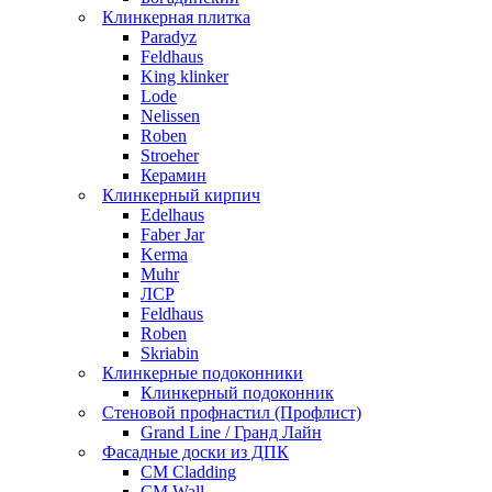
Клинкерная плитка
Paradyz
Feldhaus
King klinker
Lode
Nelissen
Roben
Stroeher
Керамин
Клинкерный кирпич
Edelhaus
Faber Jar
Kerma
Muhr
ЛСР
Feldhaus
Roben
Skriabin
Клинкерные подоконники
Клинкерный подоконник
Стеновой профнастил (Профлист)
Grand Line / Гранд Лайн
Фасадные доски из ДПК
CM Cladding
CM Wall