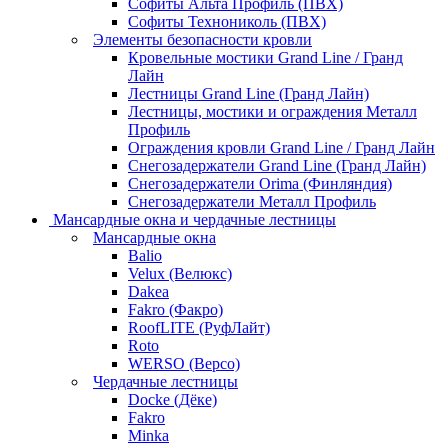
Софиты Альта Профиль (ПВХ)
Софиты Технониколь (ПВХ)
Элементы безопасности кровли
Кровельные мостики Grand Line / Гранд
Лайн
Лестницы Grand Line (Гранд Лайн)
Лестницы, мостики и ограждения Металл
Профиль
Ограждения кровли Grand Line / Гранд Лайн
Снегозадержатели Grand Line (Гранд Лайн)
Снегозадержатели Orima (Финляндия)
Снегозадержатели Металл Профиль
Мансардные окна и чердачные лестницы
Мансардные окна
Balio
Velux (Велюкс)
Dakea
Fakro (Факро)
RoofLITE (РуфЛайт)
Roto
WERSO (Версо)
Чердачные лестницы
Docke (Дёке)
Fakro
Minka