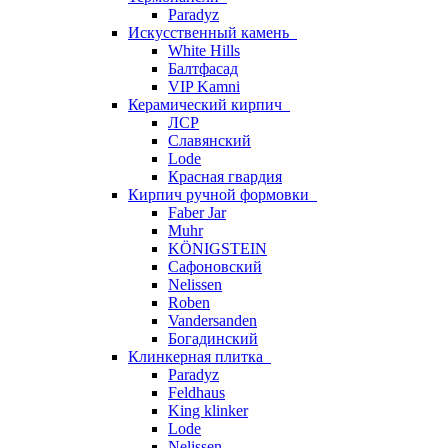
Paradyz
Искусственный камень
White Hills
Балтфасад
VIP Kamni
Керамический кирпич
ЛСР
Славянский
Lode
Красная гвардия
Кирпич ручной формовки
Faber Jar
Muhr
KÖNIGSTEIN
Сафоновский
Nelissen
Roben
Vandersanden
Богадинский
Клинкерная плитка
Paradyz
Feldhaus
King klinker
Lode
Nelissen