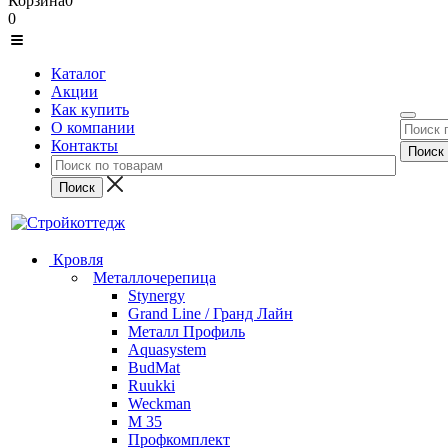
Корзина
0
0
Каталог
Акции
Как купить
О компании
Контакты
Кровля
Металлочерепица
Stynergy
Grand Line / Гранд Лайн
Металл Профиль
Aquasystem
BudMat
Ruukki
Weckman
М 35
Профкомплект