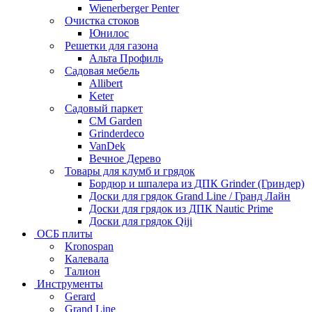
Wienerberger Penter
Очистка стоков
Юнилос
Решетки для газона
Альта Профиль
Садовая мебель
Allibert
Keter
Садовый паркет
CM Garden
Grinderdeco
VanDek
Вечное Дерево
Товары для клумб и грядок
Бордюр и шпалера из ДПК Grinder (Гриндер)
Доски для грядок Grand Line / Гранд Лайн
Доски для грядок из ДПК Nautic Prime
Доски для грядок Qiji
ОСБ плиты
Kronospan
Калевала
Талион
Инструменты
Gerard
Grand Line