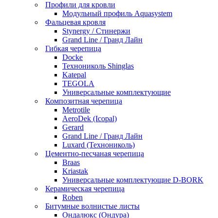
Профили для кровли
Модульный профиль Aquasystem
Фальцевая кровля
Stynergy / Стинержи
Grand Line / Гранд Лайн
Гибкая черепица
Docke
Технониколь Shinglas
Katepal
TEGOLA
Универсальные комплектующие
Композитная черепица
Metrotile
AeroDek (Icopal)
Gerard
Grand Line / Гранд Лайн
Luxard (Технониколь)
Цементно-песчаная черепица
Braas
Kriastak
Универсальные комплектующие D-BORK
Керамическая черепица
Roben
Битумные волнистые листы
Ондалюкс (Ондура)