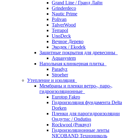
Grand Line / Гранд Лайн
Grinderdeco
Nautic Prime
Polivan
TalverWood
Terrapol
UnoDeck
Вечное Дерево
Экодек / Ekodek
Защитные покрытия для древесины
Aquasystem
Напольная клинкерная плитка
Paradyz
Stroeher
Утепление и изоляция
Мембраны и пленки ветро-, паро-,
гидроизоляционные
Eurotop Fakro
Гидроизоляция фундамента Delta
Dorken
Пленки для парогидроизоляции
Ондутис / Ondutiss
Rockwool (Роквул)
Гидроизоляционные ленты
NICOBAND Технониколь