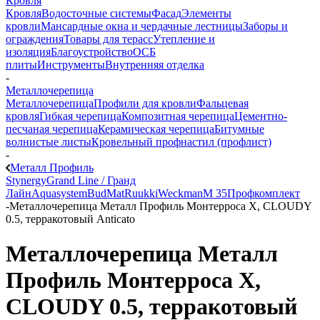
Кровля
Кровля
Водосточные системы
Фасад
Элементы
кровли
Мансардные окна и чердачные лестницы
Заборы и
ограждения
Товары для терасс
Утепление и
изоляция
Благоустройство
ОСБ
плиты
Инструменты
Внутренняя отделка
-
Металлочерепица
Металлочерепица
Профили для кровли
Фальцевая
кровля
Гибкая черепица
Композитная черепица
Цементно-
песчаная черепица
Керамическая черепица
Битумные
волнистые листы
Кровельный профнастил (профлист)
-
Металл Профиль
Stynergy
Grand Line / Гранд
Лайн
Aquasystem
BudMat
Ruukki
Weckman
М 35
Профкомплект
-
Металлочерепица Металл Профиль Монтерроса X, CLOUDY
0.5, терракотовый Anticato
Металлочерепица Металл
Профиль Монтерроса X,
CLOUDY 0.5, терракотовый