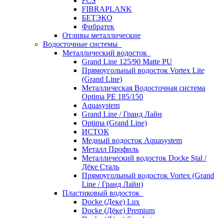
FCS
FIBRAPLANK
БЕТЭКО
Фибратек
Отливы металлические
Водосточные системы
Металлический водосток
Grand Line 125/90 Matte PU
Прямоугольный водосток Vortex Lite
(Grand Line)
Металлическая Водосточная система
Optima PE 185/150
Aquasystem
Grand Line / Гранд Лайн
Optima (Grand Line)
ИСТОК
Медный водосток Aquasystem
Металл Профиль
Металлический водосток Docke Stal /
Дёке Сталь
Прямоугольный водосток Vortex (Grand
Line / Гранд Лайн)
Пластиковый водосток
Docke (Деке) Lux
Docke (Дёке) Premium