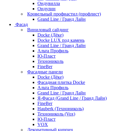
Ондувилла
Ондулин
Кровельный профнастил (профлист)
Grand Line / Гранд Лайн
Фасад
Виниловый сайдинг
Docke (Дёке)
Docke LUX под камень
Grand Line / Гранд Лайн
Альта Профиль
Ю-Пласт
Технониколь
FineBer
Фасадные панели
Docke (Дёке)
Фасадная плитка Docke
Альта Профиль
Grand Line / Гранд Лайн
Я-Фасад (Grand Line / Гранд Лайн)
FineBer
Hauberk (Технониколь)
Технониколь (Vox)
Ю-Пласт
VOX
Декоративный кирпич