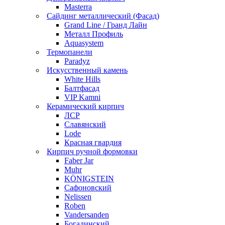
Masterra
Сайдинг металлический (Фасад)
Grand Line / Гранд Лайн
Металл Профиль
Aquasystem
Термопанели
Paradyz
Искусственный камень
White Hills
Балтфасад
VIP Kamni
Керамический кирпич
ЛСР
Славянский
Lode
Красная гвардия
Кирпич ручной формовки
Faber Jar
Muhr
KÖNIGSTEIN
Сафоновский
Nelissen
Roben
Vandersanden
Богадинский