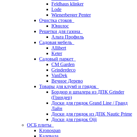
Feldhaus klinker
Lode
Wienerberger Penter
Очистка стоков
Юнилос
Решетки для газона
Альта Профиль
Садовая мебель
Allibert
Keter
Садовый паркет
CM Garden
Grinderdeco
VanDek
Вечное Дерево
Товары для клумб и грядок
Бордюр и шпалера из ДПК Grinder
(Гриндер)
Доски для грядок Grand Line / Гранд
Лайн
Доски для грядок из ДПК Nautic Prime
Доски для грядок Qiji
ОСБ плиты
Kronospan
Калевала