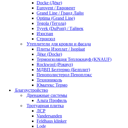
Docke (Дёке)
Eurovent / Евровент
Grand Line / Гранд Лайн
Optima (Grand Line)
Tegola (Тегола)
Tyvek (DuPont) / Тайвек
Изоспан
Строизол
Утеплители для кровли и фасада
Плиты Изоплат / Isoplaat
Дёке (Docke)
Термоизоляция Теплокнауф (KNAUF)
Rockwool (Роквул)
МДВП Белтермо (Белплит)
Пенополистерол Пеноплэкс
Технониколь
Юматекс Термо
Благоустройство
Дренажные системы
Альта Профиль
Тротуарная плитка
ЛСР
Vandersanden
Feldhaus klinker
Lode