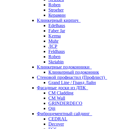
Roben
Stroeher
Керамин
Клинкерный кирпич
Edelhaus
Faber Jar
Kerma
Muhr
ЛСР
Feldhaus
Roben
Skriabin
Клинкерные подоконники
Клинкерный подоконник
Стеновой профнастил (Профлист)
Grand Line / Гранд Лайн
Фасадные доски из ДПК
CM Cladding
CM Wall
GRINDERDECO
Qiji
Фиброцементный сайдинг
CEDRAL
Decover