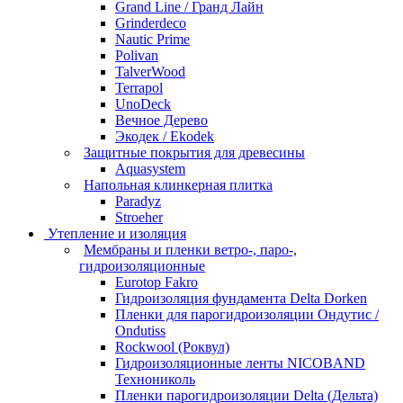
Grand Line / Гранд Лайн
Grinderdeco
Nautic Prime
Polivan
TalverWood
Terrapol
UnoDeck
Вечное Дерево
Экодек / Ekodek
Защитные покрытия для древесины
Aquasystem
Напольная клинкерная плитка
Paradyz
Stroeher
Утепление и изоляция
Мембраны и пленки ветро-, паро-,
гидроизоляционные
Eurotop Fakro
Гидроизоляция фундамента Delta Dorken
Пленки для парогидроизоляции Ондутис /
Ondutiss
Rockwool (Роквул)
Гидроизоляционные ленты NICOBAND
Технониколь
Пленки парогидроизоляции Delta (Дельта)