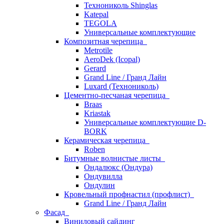
Технониколь Shinglas
Katepal
TEGOLA
Универсальные комплектующие
Композитная черепица
Metrotile
AeroDek (Icopal)
Gerard
Grand Line / Гранд Лайн
Luxard (Технониколь)
Цементно-песчаная черепица
Braas
Kriastak
Универсальные комплектующие D-
BORK
Керамическая черепица
Roben
Битумные волнистые листы
Ондалюкс (Ондура)
Ондувилла
Ондулин
Кровельный профнастил (профлист)
Grand Line / Гранд Лайн
Фасад
Виниловый сайдинг