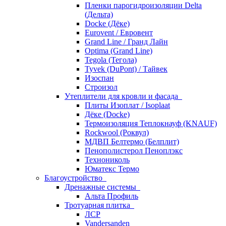
Пленки парогидроизоляции Delta
(Дельта)
Docke (Дёке)
Eurovent / Евровент
Grand Line / Гранд Лайн
Optima (Grand Line)
Tegola (Тегола)
Tyvek (DuPont) / Тайвек
Изоспан
Строизол
Утеплители для кровли и фасада
Плиты Изоплат / Isoplaat
Дёке (Docke)
Термоизоляция Теплокнауф (KNAUF)
Rockwool (Роквул)
МДВП Белтермо (Белплит)
Пенополистерол Пеноплэкс
Технониколь
Юматекс Термо
Благоустройство
Дренажные системы
Альта Профиль
Тротуарная плитка
ЛСР
Vandersanden