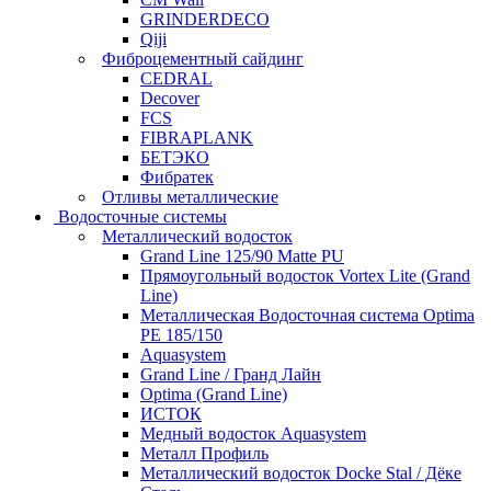
GRINDERDECO
Qiji
Фиброцементный сайдинг
CEDRAL
Decover
FCS
FIBRAPLANK
БЕТЭКО
Фибратек
Отливы металлические
Водосточные системы
Металлический водосток
Grand Line 125/90 Matte PU
Прямоугольный водосток Vortex Lite (Grand
Line)
Металлическая Водосточная система Optima
PE 185/150
Aquasystem
Grand Line / Гранд Лайн
Optima (Grand Line)
ИСТОК
Медный водосток Aquasystem
Металл Профиль
Металлический водосток Docke Stal / Дёке