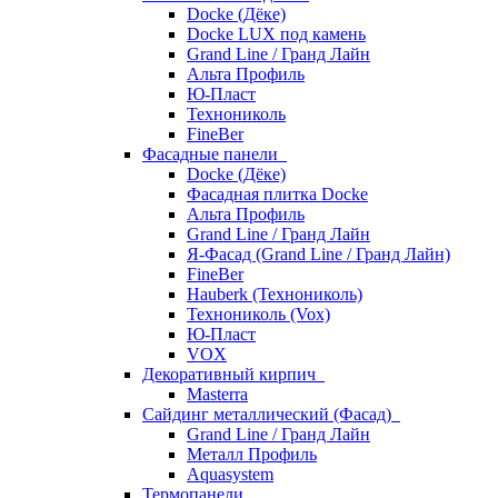
Docke (Дёке)
Docke LUX под камень
Grand Line / Гранд Лайн
Альта Профиль
Ю-Пласт
Технониколь
FineBer
Фасадные панели
Docke (Дёке)
Фасадная плитка Docke
Альта Профиль
Grand Line / Гранд Лайн
Я-Фасад (Grand Line / Гранд Лайн)
FineBer
Hauberk (Технониколь)
Технониколь (Vox)
Ю-Пласт
VOX
Декоративный кирпич
Masterra
Сайдинг металлический (Фасад)
Grand Line / Гранд Лайн
Металл Профиль
Aquasystem
Термопанели