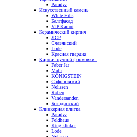
Paradyz
Искусственный камень
White Hills
Балтфасад
VIP Kamni
Керамический кирпич
ЛСР
Славянский
Lode
Красная гвардия
Кирпич ручной формовки
Faber Jar
Muhr
KÖNIGSTEIN
Сафоновский
Nelissen
Roben
Vandersanden
Богадинский
Клинкерная плитка
Paradyz
Feldhaus
King klinker
Lode
Nelissen