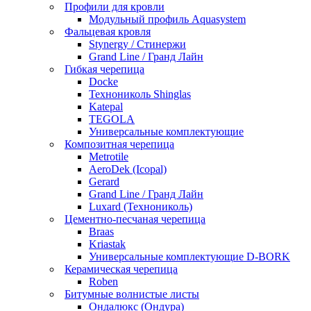
Профили для кровли
Модульный профиль Aquasystem
Фальцевая кровля
Stynergy / Стинержи
Grand Line / Гранд Лайн
Гибкая черепица
Docke
Технониколь Shinglas
Katepal
TEGOLA
Универсальные комплектующие
Композитная черепица
Metrotile
AeroDek (Icopal)
Gerard
Grand Line / Гранд Лайн
Luxard (Технониколь)
Цементно-песчаная черепица
Braas
Kriastak
Универсальные комплектующие D-BORK
Керамическая черепица
Roben
Битумные волнистые листы
Ондалюкс (Ондура)