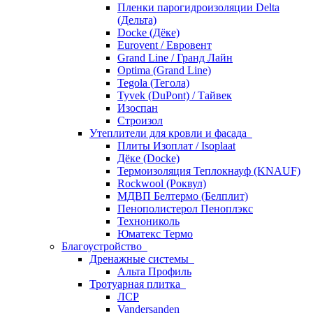
Пленки парогидроизоляции Delta
(Дельта)
Docke (Дёке)
Eurovent / Евровент
Grand Line / Гранд Лайн
Optima (Grand Line)
Tegola (Тегола)
Tyvek (DuPont) / Тайвек
Изоспан
Строизол
Утеплители для кровли и фасада
Плиты Изоплат / Isoplaat
Дёке (Docke)
Термоизоляция Теплокнауф (KNAUF)
Rockwool (Роквул)
МДВП Белтермо (Белплит)
Пенополистерол Пеноплэкс
Технониколь
Юматекс Термо
Благоустройство
Дренажные системы
Альта Профиль
Тротуарная плитка
ЛСР
Vandersanden