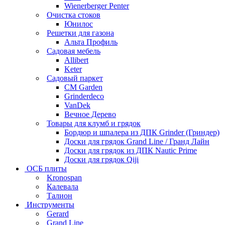
Wienerberger Penter
Очистка стоков
Юнилос
Решетки для газона
Альта Профиль
Садовая мебель
Allibert
Keter
Садовый паркет
CM Garden
Grinderdeco
VanDek
Вечное Дерево
Товары для клумб и грядок
Бордюр и шпалера из ДПК Grinder (Гриндер)
Доски для грядок Grand Line / Гранд Лайн
Доски для грядок из ДПК Nautic Prime
Доски для грядок Qiji
ОСБ плиты
Kronospan
Калевала
Талион
Инструменты
Gerard
Grand Line