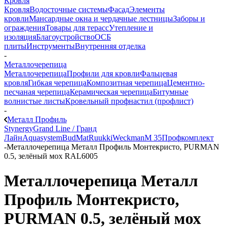
Кровля
Кровля
Водосточные системы
Фасад
Элементы
кровли
Мансардные окна и чердачные лестницы
Заборы и
ограждения
Товары для терасс
Утепление и
изоляция
Благоустройство
ОСБ
плиты
Инструменты
Внутренняя отделка
-
Металлочерепица
Металлочерепица
Профили для кровли
Фальцевая
кровля
Гибкая черепица
Композитная черепица
Цементно-
песчаная черепица
Керамическая черепица
Битумные
волнистые листы
Кровельный профнастил (профлист)
-
Металл Профиль
Stynergy
Grand Line / Гранд
Лайн
Aquasystem
BudMat
Ruukki
Weckman
М 35
Профкомплект
-
Металлочерепица Металл Профиль Монтекристо, PURMAN
0.5, зелёный мох RAL6005
Металлочерепица Металл
Профиль Монтекристо,
PURMAN 0.5, зелёный мох