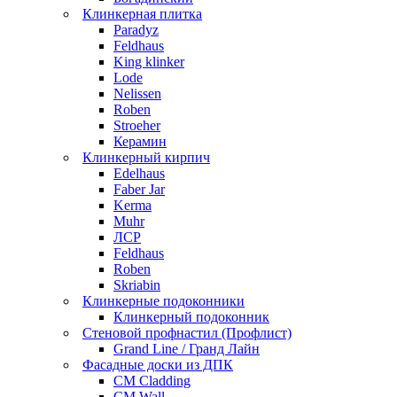
Клинкерная плитка
Paradyz
Feldhaus
King klinker
Lode
Nelissen
Roben
Stroeher
Керамин
Клинкерный кирпич
Edelhaus
Faber Jar
Kerma
Muhr
ЛСР
Feldhaus
Roben
Skriabin
Клинкерные подоконники
Клинкерный подоконник
Стеновой профнастил (Профлист)
Grand Line / Гранд Лайн
Фасадные доски из ДПК
CM Cladding
CM Wall