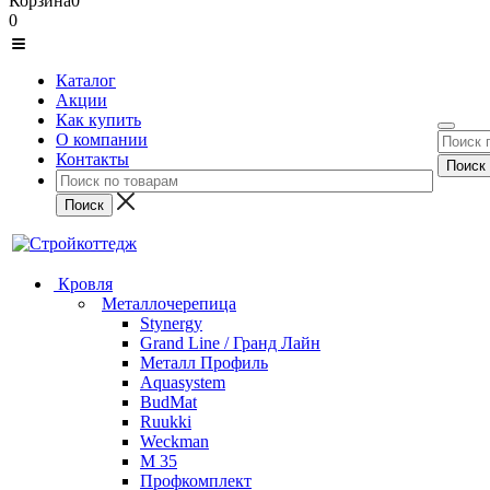
Корзина
0
0
Каталог
Акции
Как купить
О компании
Контакты
Кровля
Металлочерепица
Stynergy
Grand Line / Гранд Лайн
Металл Профиль
Aquasystem
BudMat
Ruukki
Weckman
М 35
Профкомплект