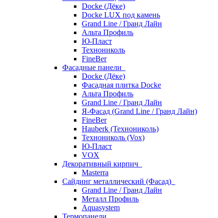
Docke (Дёке)
Docke LUX под камень
Grand Line / Гранд Лайн
Альта Профиль
Ю-Пласт
Технониколь
FineBer
Фасадные панели
Docke (Дёке)
Фасадная плитка Docke
Альта Профиль
Grand Line / Гранд Лайн
Я-Фасад (Grand Line / Гранд Лайн)
FineBer
Hauberk (Технониколь)
Технониколь (Vox)
Ю-Пласт
VOX
Декоративный кирпич
Masterra
Сайдинг металлический (Фасад)
Grand Line / Гранд Лайн
Металл Профиль
Aquasystem
Термопанели