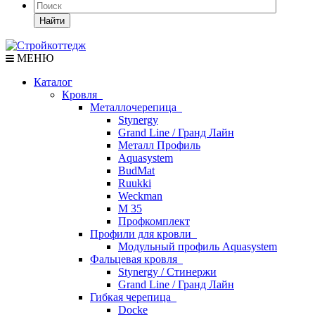
Найти
МЕНЮ
Каталог
Кровля
Металлочерепица
Stynergy
Grand Line / Гранд Лайн
Металл Профиль
Aquasystem
BudMat
Ruukki
Weckman
М 35
Профкомплект
Профили для кровли
Модульный профиль Aquasystem
Фальцевая кровля
Stynergy / Стинержи
Grand Line / Гранд Лайн
Гибкая черепица
Docke