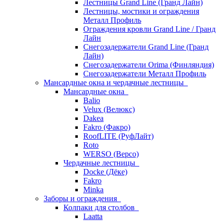
Лестницы Grand Line (Гранд Лайн)
Лестницы, мостики и ограждения
Металл Профиль
Ограждения кровли Grand Line / Гранд
Лайн
Снегозадержатели Grand Line (Гранд
Лайн)
Снегозадержатели Orima (Финляндия)
Снегозадержатели Металл Профиль
Мансардные окна и чердачные лестницы
Мансардные окна
Balio
Velux (Велюкс)
Dakea
Fakro (Факро)
RoofLITE (РуфЛайт)
Roto
WERSO (Версо)
Чердачные лестницы
Docke (Дёке)
Fakro
Minka
Заборы и ограждения
Колпаки для столбов
Laatta