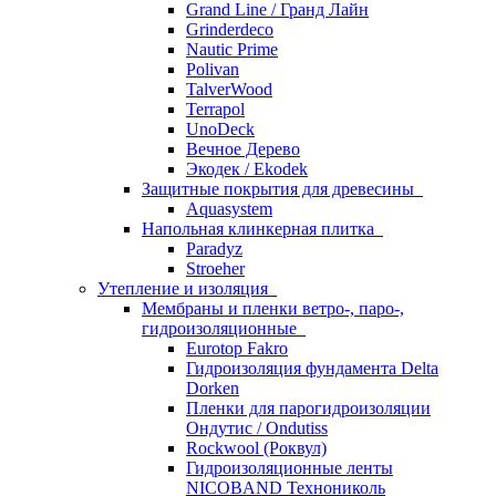
Grand Line / Гранд Лайн
Grinderdeco
Nautic Prime
Polivan
TalverWood
Terrapol
UnoDeck
Вечное Дерево
Экодек / Ekodek
Защитные покрытия для древесины
Aquasystem
Напольная клинкерная плитка
Paradyz
Stroeher
Утепление и изоляция
Мембраны и пленки ветро-, паро-,
гидроизоляционные
Eurotop Fakro
Гидроизоляция фундамента Delta
Dorken
Пленки для парогидроизоляции
Ондутис / Ondutiss
Rockwool (Роквул)
Гидроизоляционные ленты
NICOBAND Технониколь