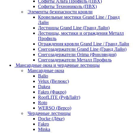
Софиты Альта Профиль (ПВХ)
Софиты Технониколь (ПВХ)
Элементы безопасности кровли
Кровельные мостики Grand Line / Гранд
Лайн
Лестницы Grand Line (Гранд Лайн)
Лестницы, мостики и ограждения Металл
Профиль
Ограждения кровли Grand Line / Гранд Лайн
Снегозадержатели Grand Line (Гранд Лайн)
Снегозадержатели Orima (Финляндия)
Снегозадержатели Металл Профиль
Мансардные окна и чердачные лестницы
Мансардные окна
Balio
Velux (Велюкс)
Dakea
Fakro (Факро)
RoofLITE (РуфЛайт)
Roto
WERSO (Версо)
Чердачные лестницы
Docke (Дёке)
Fakro
Minka