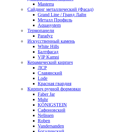
Masterra
Сайдинг металлический (Фасад)
Grand Line / Гранд Лайн
Металл Профиль
Aquasystem
Термопанели
Paradyz
Искусственный камень
White Hills
Балтфасад
VIP Kamni
Керамический кирпич
ЛСР
Славянский
Lode
Красная гвардия
Кирпич ручной формовки
Faber Jar
Muhr
KÖNIGSTEIN
Сафоновский
Nelissen
Roben
Vandersanden
Богадинский