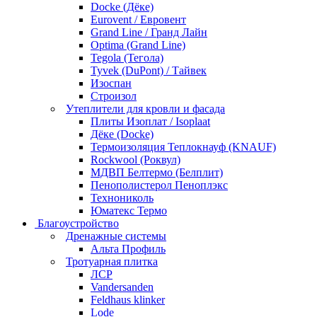
Docke (Дёке)
Eurovent / Евровент
Grand Line / Гранд Лайн
Optima (Grand Line)
Tegola (Тегола)
Tyvek (DuPont) / Тайвек
Изоспан
Строизол
Утеплители для кровли и фасада
Плиты Изоплат / Isoplaat
Дёке (Docke)
Термоизоляция Теплокнауф (KNAUF)
Rockwool (Роквул)
МДВП Белтермо (Белплит)
Пенополистерол Пеноплэкс
Технониколь
Юматекс Термо
Благоустройство
Дренажные системы
Альта Профиль
Тротуарная плитка
ЛСР
Vandersanden
Feldhaus klinker
Lode