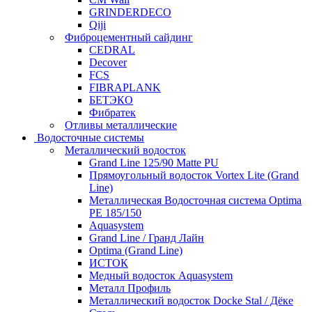
GRINDERDECO
Qiji
Фиброцементный сайдинг
CEDRAL
Decover
FCS
FIBRAPLANK
БЕТЭКО
Фибратек
Отливы металлические
Водосточные системы
Металлический водосток
Grand Line 125/90 Matte PU
Прямоугольный водосток Vortex Lite (Grand
Line)
Металлическая Водосточная система Optima
PE 185/150
Aquasystem
Grand Line / Гранд Лайн
Optima (Grand Line)
ИСТОК
Медный водосток Aquasystem
Металл Профиль
Металлический водосток Docke Stal / Дёке