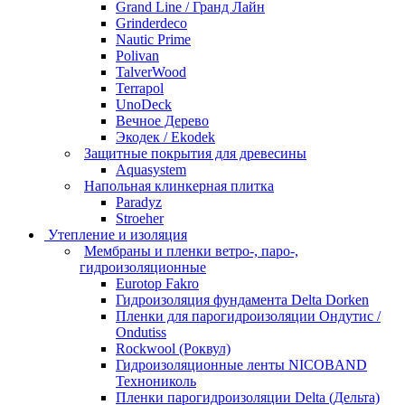
Grand Line / Гранд Лайн
Grinderdeco
Nautic Prime
Polivan
TalverWood
Terrapol
UnoDeck
Вечное Дерево
Экодек / Ekodek
Защитные покрытия для древесины
Aquasystem
Напольная клинкерная плитка
Paradyz
Stroeher
Утепление и изоляция
Мембраны и пленки ветро-, паро-,
гидроизоляционные
Eurotop Fakro
Гидроизоляция фундамента Delta Dorken
Пленки для парогидроизоляции Ондутис /
Ondutiss
Rockwool (Роквул)
Гидроизоляционные ленты NICOBAND
Технониколь
Пленки парогидроизоляции Delta (Дельта)