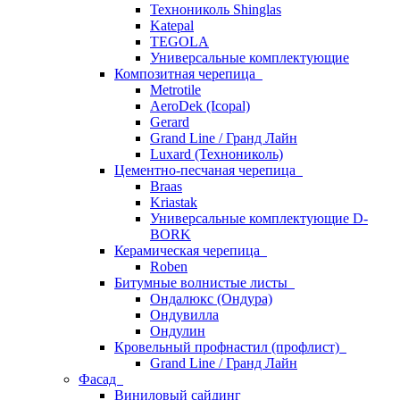
Технониколь Shinglas
Katepal
TEGOLA
Универсальные комплектующие
Композитная черепица
Metrotile
AeroDek (Icopal)
Gerard
Grand Line / Гранд Лайн
Luxard (Технониколь)
Цементно-песчаная черепица
Braas
Kriastak
Универсальные комплектующие D-
BORK
Керамическая черепица
Roben
Битумные волнистые листы
Ондалюкс (Ондура)
Ондувилла
Ондулин
Кровельный профнастил (профлист)
Grand Line / Гранд Лайн
Фасад
Виниловый сайдинг