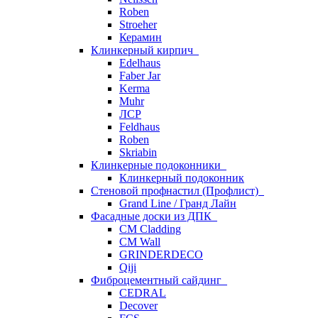
Roben
Stroeher
Керамин
Клинкерный кирпич
Edelhaus
Faber Jar
Kerma
Muhr
ЛСР
Feldhaus
Roben
Skriabin
Клинкерные подоконники
Клинкерный подоконник
Стеновой профнастил (Профлист)
Grand Line / Гранд Лайн
Фасадные доски из ДПК
CM Cladding
CM Wall
GRINDERDECO
Qiji
Фиброцементный сайдинг
CEDRAL
Decover