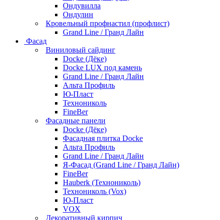
Ондувилла
Ондулин
Кровельный профнастил (профлист)
Grand Line / Гранд Лайн
Фасад
Виниловый сайдинг
Docke (Дёке)
Docke LUX под камень
Grand Line / Гранд Лайн
Альта Профиль
Ю-Пласт
Технониколь
FineBer
Фасадные панели
Docke (Дёке)
Фасадная плитка Docke
Альта Профиль
Grand Line / Гранд Лайн
Я-Фасад (Grand Line / Гранд Лайн)
FineBer
Hauberk (Технониколь)
Технониколь (Vox)
Ю-Пласт
VOX
Декоративный кирпич