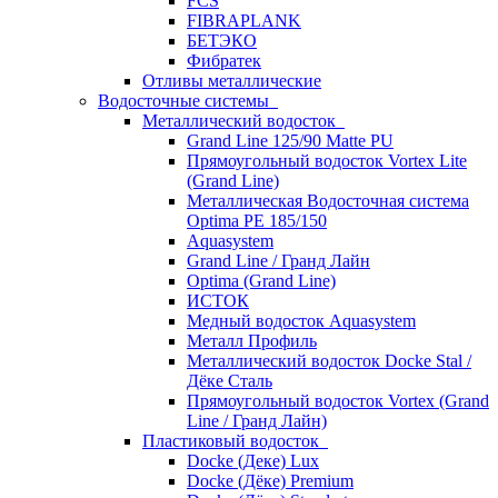
FCS
FIBRAPLANK
БЕТЭКО
Фибратек
Отливы металлические
Водосточные системы
Металлический водосток
Grand Line 125/90 Matte PU
Прямоугольный водосток Vortex Lite
(Grand Line)
Металлическая Водосточная система
Optima PE 185/150
Aquasystem
Grand Line / Гранд Лайн
Optima (Grand Line)
ИСТОК
Медный водосток Aquasystem
Металл Профиль
Металлический водосток Docke Stal /
Дёке Сталь
Прямоугольный водосток Vortex (Grand
Line / Гранд Лайн)
Пластиковый водосток
Docke (Деке) Lux
Docke (Дёке) Premium