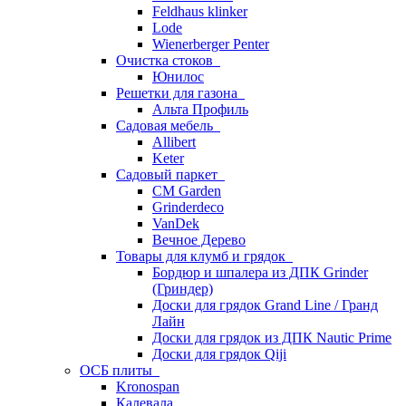
Feldhaus klinker
Lode
Wienerberger Penter
Очистка стоков
Юнилос
Решетки для газона
Альта Профиль
Садовая мебель
Allibert
Keter
Садовый паркет
CM Garden
Grinderdeco
VanDek
Вечное Дерево
Товары для клумб и грядок
Бордюр и шпалера из ДПК Grinder
(Гриндер)
Доски для грядок Grand Line / Гранд
Лайн
Доски для грядок из ДПК Nautic Prime
Доски для грядок Qiji
ОСБ плиты
Kronospan
Калевала