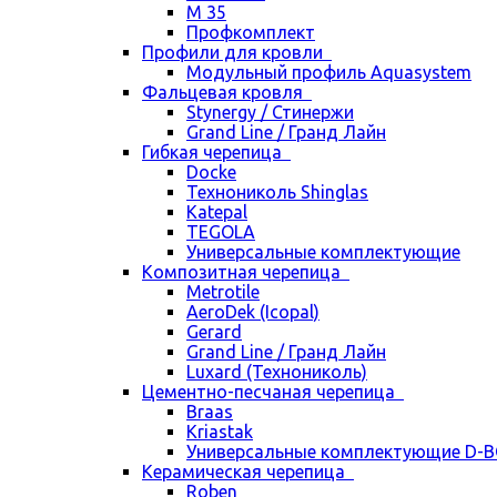
М 35
Профкомплект
Профили для кровли
Модульный профиль Aquasystem
Фальцевая кровля
Stynergy / Стинержи
Grand Line / Гранд Лайн
Гибкая черепица
Docke
Технониколь Shinglas
Katepal
TEGOLA
Универсальные комплектующие
Композитная черепица
Metrotile
AeroDek (Icopal)
Gerard
Grand Line / Гранд Лайн
Luxard (Технониколь)
Цементно-песчаная черепица
Braas
Kriastak
Универсальные комплектующие D-
Керамическая черепица
Roben