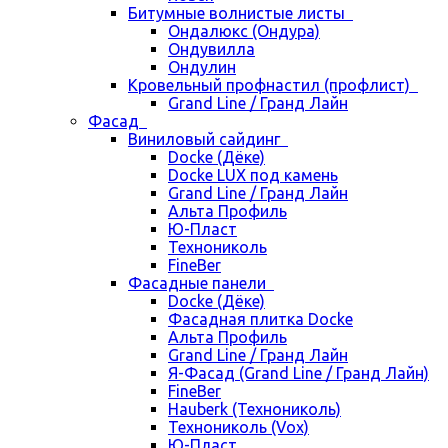
Битумные волнистые листы
Ондалюкс (Ондура)
Ондувилла
Ондулин
Кровельный профнастил (профлист)
Grand Line / Гранд Лайн
Фасад
Виниловый сайдинг
Docke (Дёке)
Docke LUX под камень
Grand Line / Гранд Лайн
Альта Профиль
Ю-Пласт
Технониколь
FineBer
Фасадные панели
Docke (Дёке)
Фасадная плитка Docke
Альта Профиль
Grand Line / Гранд Лайн
Я-Фасад (Grand Line / Гранд Лайн)
FineBer
Hauberk (Технониколь)
Технониколь (Vox)
Ю-Пласт