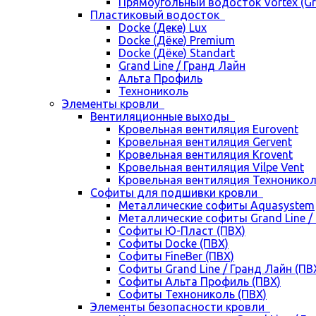
Прямоугольный водосток Vortex (Gra
Пластиковый водосток
Docke (Деке) Lux
Docke (Дёке) Premium
Docke (Дёке) Standart
Grand Line / Гранд Лайн
Альта Профиль
Технониколь
Элементы кровли
Вентиляционные выходы
Кровельная вентиляция Eurovent
Кровельная вентиляция Gervent
Кровельная вентиляция Krovent
Кровельная вентиляция Vilpe Vent
Кровельная вентиляция Технонико
Cофиты для подшивки кровли
Металлические софиты Aquasystem
Металлические софиты Grand Line /
Софиты Ю-Пласт (ПВХ)
Софиты Docke (ПВХ)
Софиты FineBer (ПВХ)
Софиты Grand Line / Гранд Лайн (ПВ
Софиты Альта Профиль (ПВХ)
Софиты Технониколь (ПВХ)
Элементы безопасности кровли