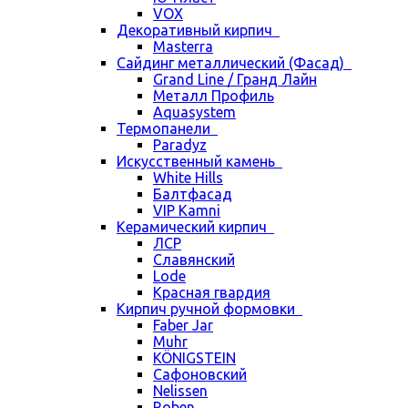
VOX
Декоративный кирпич
Masterra
Сайдинг металлический (Фасад)
Grand Line / Гранд Лайн
Металл Профиль
Aquasystem
Термопанели
Paradyz
Искусственный камень
White Hills
Балтфасад
VIP Kamni
Керамический кирпич
ЛСР
Славянский
Lode
Красная гвардия
Кирпич ручной формовки
Faber Jar
Muhr
KÖNIGSTEIN
Сафоновский
Nelissen
Roben