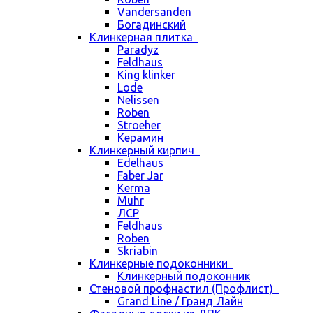
Vandersanden
Богадинский
Клинкерная плитка
Paradyz
Feldhaus
King klinker
Lode
Nelissen
Roben
Stroeher
Керамин
Клинкерный кирпич
Edelhaus
Faber Jar
Kerma
Muhr
ЛСР
Feldhaus
Roben
Skriabin
Клинкерные подоконники
Клинкерный подоконник
Стеновой профнастил (Профлист)
Grand Line / Гранд Лайн