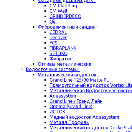
Фасадные доски из ДПК
CM Cladding
CM Wall
GRINDERDECO
Qiji
Фиброцементный сайдинг
CEDRAL
Decover
FCS
FIBRAPLANK
БЕТЭКО
Фибратек
Отливы металлические
Водосточные системы
Металлический водосток
Grand Line 125/90 Matte PU
Прямоугольный водосток Vortex Lite 
Металлическая Водосточная систем
Aquasystem
Grand Line / Гранд Лайн
Optima (Grand Line)
ИСТОК
Медный водосток Aquasystem
Металл Профиль
Металлический водосток Docke Stal