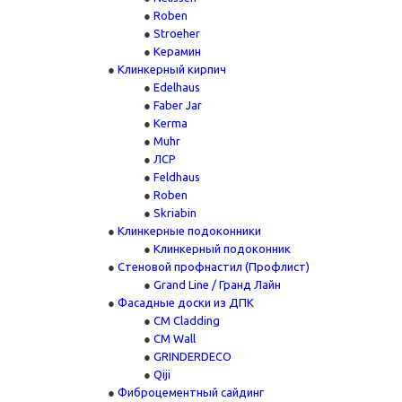
Roben
Stroeher
Керамин
Клинкерный кирпич
Edelhaus
Faber Jar
Kerma
Muhr
ЛСР
Feldhaus
Roben
Skriabin
Клинкерные подоконники
Клинкерный подоконник
Стеновой профнастил (Профлист)
Grand Line / Гранд Лайн
Фасадные доски из ДПК
CM Cladding
CM Wall
GRINDERDECO
Qiji
Фиброцементный сайдинг