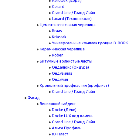
AeroDek (Icopal)
Gerard
Grand Line / Гранд Лайн
Luxard (Технониколь)
Цементно-песчаная черепица
Braas
Kriastak
Универсальные комплектующие D-BORK
Керамическая черепица
Roben
Битумные волнистые листы
Ондалюкс (Ондура)
Ондувилла
Ондулин
Кровельный профнастил (профлист)
Grand Line / Гранд Лайн
Фасад
Виниловый сайдинг
Docke (Дёке)
Docke LUX под камень
Grand Line / Гранд Лайн
Альта Профиль
Ю-Пласт