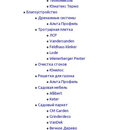
Технониколь
Юматекс Термо
Благоустройство
Дренажные системы
Альта Профиль
Тротуарная плитка
ЛСР
Vandersanden
Feldhaus klinker
Lode
Wienerberger Penter
Очистка стоков
Юнилос
Решетки для газона
Альта Профиль
Садовая мебель
Allibert
Keter
Садовый паркет
CM Garden
Grinderdeco
VanDek
Вечное Дерево