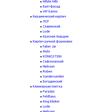
White Hills
Балтфасад
VIP Kamni
Керамический кирпич
ЛСР
Славянский
Lode
Красная гвардия
Кирпич ручной формовки
Faber Jar
Muhr
KÖNIGSTEIN
Сафоновский
Nelissen
Roben
Vandersanden
Богадинский
Клинкерная плитка
Paradyz
Feldhaus
King klinker
Lode
Nelissen