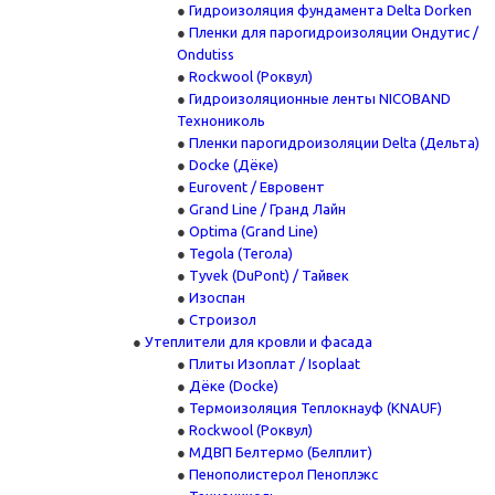
Гидроизоляция фундамента Delta Dorken
Пленки для парогидроизоляции Ондутис /
Ondutiss
Rockwool (Роквул)
Гидроизоляционные ленты NICOBAND
Технониколь
Пленки парогидроизоляции Delta (Дельта)
Docke (Дёке)
Eurovent / Евровент
Grand Line / Гранд Лайн
Optima (Grand Line)
Tegola (Тегола)
Tyvek (DuPont) / Тайвек
Изоспан
Строизол
Утеплители для кровли и фасада
Плиты Изоплат / Isoplaat
Дёке (Docke)
Термоизоляция Теплокнауф (KNAUF)
Rockwool (Роквул)
МДВП Белтермо (Белплит)
Пенополистерол Пеноплэкс