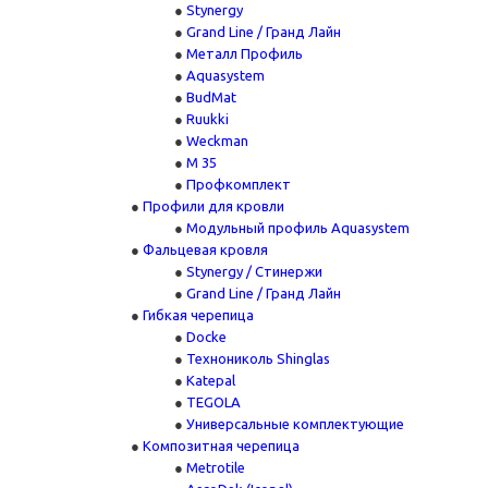
Stynergy
Grand Line / Гранд Лайн
Металл Профиль
Aquasystem
BudMat
Ruukki
Weckman
М 35
Профкомплект
Профили для кровли
Модульный профиль Aquasystem
Фальцевая кровля
Stynergy / Стинержи
Grand Line / Гранд Лайн
Гибкая черепица
Docke
Технониколь Shinglas
Katepal
TEGOLA
Универсальные комплектующие
Композитная черепица
Metrotile