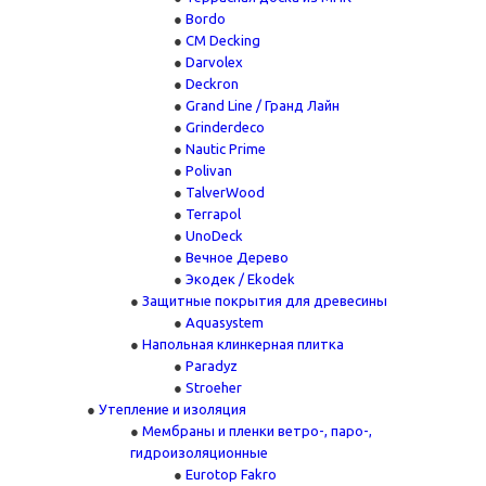
Bordo
CM Decking
Darvolex
Deckron
Grand Line / Гранд Лайн
Grinderdeco
Nautic Prime
Polivan
TalverWood
Terrapol
UnoDeck
Вечное Дерево
Экодек / Ekodek
Защитные покрытия для древесины
Aquasystem
Напольная клинкерная плитка
Paradyz
Stroeher
Утепление и изоляция
Мембраны и пленки ветро-, паро-,
гидроизоляционные
Eurotop Fakro