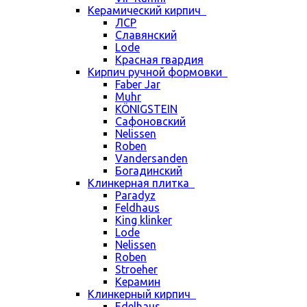
Керамический кирпич
ЛСР
Славянский
Lode
Красная гвардия
Кирпич ручной формовки
Faber Jar
Muhr
KÖNIGSTEIN
Сафоновский
Nelissen
Roben
Vandersanden
Богадинский
Клинкерная плитка
Paradyz
Feldhaus
King klinker
Lode
Nelissen
Roben
Stroeher
Керамин
Клинкерный кирпич
Edelhaus