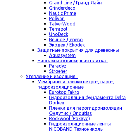
Grand Line / Гранд Лайн
Grinderdeco
Nautic Prime
Polivan
TalverWood
Terrapol
UnoDeck
Вечное Дерево
Экодек / Ekodek
Защитные покрытия для древесины
Aquasystem
Напольная клинкерная плитка
Paradyz
Stroeher
Утепление и изоляция
Мембраны и пленки ветро-, паро-,
гидроизоляционные
Eurotop Fakro
Гидроизоляция фундамента Delta
Dorken
Пленки для парогидроизоляции
Ондутис / Ondutiss
Rockwool (Роквул)
Гидроизоляционные ленты
NICOBAND Технониколь