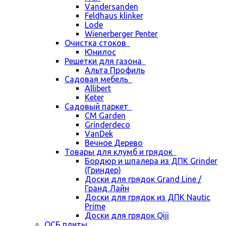
Vandersanden
Feldhaus klinker
Lode
Wienerberger Penter
Очистка стоков
Юнилос
Решетки для газона
Альта Профиль
Садовая мебель
Allibert
Keter
Садовый паркет
CM Garden
Grinderdeco
VanDek
Вечное Дерево
Товары для клумб и грядок
Бордюр и шпалера из ДПК Grinder
(Гриндер)
Доски для грядок Grand Line /
Гранд Лайн
Доски для грядок из ДПК Nautic
Prime
Доски для грядок Qiji
ОСБ плиты