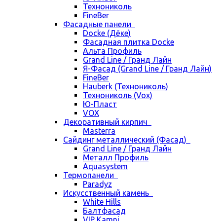
Технониколь
FineBer
Фасадные панели
Docke (Дёке)
Фасадная плитка Docke
Альта Профиль
Grand Line / Гранд Лайн
Я-Фасад (Grand Line / Гранд Лайн)
FineBer
Hauberk (Технониколь)
Технониколь (Vox)
Ю-Пласт
VOX
Декоративный кирпич
Masterra
Сайдинг металлический (Фасад)
Grand Line / Гранд Лайн
Металл Профиль
Aquasystem
Термопанели
Paradyz
Искусственный камень
White Hills
Балтфасад
VIP Kamni