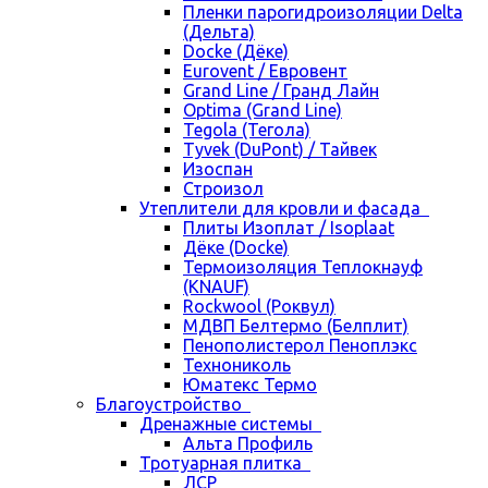
Пленки парогидроизоляции Delta
(Дельта)
Docke (Дёке)
Eurovent / Евровент
Grand Line / Гранд Лайн
Optima (Grand Line)
Tegola (Тегола)
Tyvek (DuPont) / Тайвек
Изоспан
Строизол
Утеплители для кровли и фасада
Плиты Изоплат / Isoplaat
Дёке (Docke)
Термоизоляция Теплокнауф
(KNAUF)
Rockwool (Роквул)
МДВП Белтермо (Белплит)
Пенополистерол Пеноплэкс
Технониколь
Юматекс Термо
Благоустройство
Дренажные системы
Альта Профиль
Тротуарная плитка
ЛСР