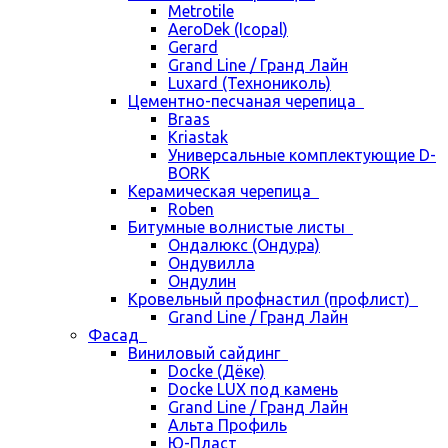
Metrotile
AeroDek (Icopal)
Gerard
Grand Line / Гранд Лайн
Luxard (Технониколь)
Цементно-песчаная черепица
Braas
Kriastak
Универсальные комплектующие D-
BORK
Керамическая черепица
Roben
Битумные волнистые листы
Ондалюкс (Ондура)
Ондувилла
Ондулин
Кровельный профнастил (профлист)
Grand Line / Гранд Лайн
Фасад
Виниловый сайдинг
Docke (Дёке)
Docke LUX под камень
Grand Line / Гранд Лайн
Альта Профиль
Ю-Пласт