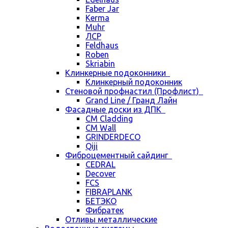
Faber Jar
Kerma
Muhr
ЛСР
Feldhaus
Roben
Skriabin
Клинкерные подоконники
Клинкерный подоконник
Стеновой профнастил (Профлист)
Grand Line / Гранд Лайн
Фасадные доски из ДПК
CM Cladding
CM Wall
GRINDERDECO
Qiji
Фиброцементный сайдинг
CEDRAL
Decover
FCS
FIBRAPLANK
БЕТЭКО
Фибратек
Отливы металлические