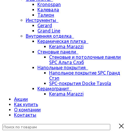
Kronospan
Калевала
Талион
Инструменты
Gerard
Grand Line
Внутренняя отделка
Керамическая плитка
Kerama Marazzi
Стеновые панели
Стеновые и потолочные панели
SPC Альта Слэб
Напольные покрытия
Напольное покрытие SPC Гранд
Стэп
SPC-покрытия Docke Tavola
Керамогранит
Kerama Marazzi
Акции
Как купить
О компании
Контакты