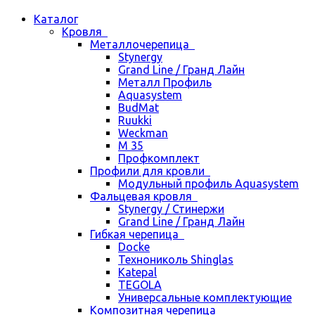
Каталог
Кровля
Металлочерепица
Stynergy
Grand Line / Гранд Лайн
Металл Профиль
Aquasystem
BudMat
Ruukki
Weckman
М 35
Профкомплект
Профили для кровли
Модульный профиль Aquasystem
Фальцевая кровля
Stynergy / Стинержи
Grand Line / Гранд Лайн
Гибкая черепица
Docke
Технониколь Shinglas
Katepal
TEGOLA
Универсальные комплектующие
Композитная черепица