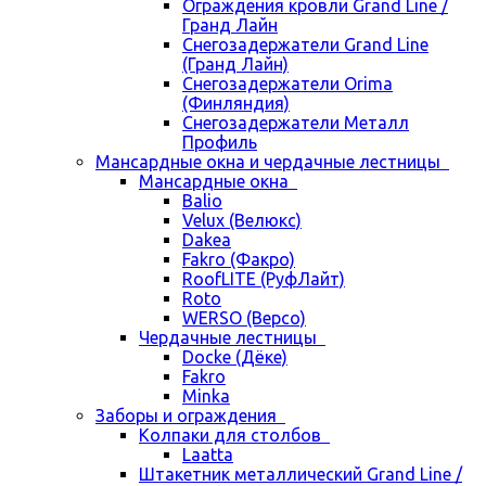
Ограждения кровли Grand Line /
Гранд Лайн
Снегозадержатели Grand Line
(Гранд Лайн)
Снегозадержатели Orima
(Финляндия)
Снегозадержатели Металл
Профиль
Мансардные окна и чердачные лестницы
Мансардные окна
Balio
Velux (Велюкс)
Dakea
Fakro (Факро)
RoofLITE (РуфЛайт)
Roto
WERSO (Версо)
Чердачные лестницы
Docke (Дёке)
Fakro
Minka
Заборы и ограждения
Колпаки для столбов
Laatta
Штакетник металлический Grand Line /