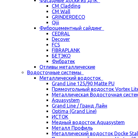
Фасадные доски из ДПК
CM Cladding
CM Wall
GRINDERDECO
Qiji
Фиброцементный сайдинг
CEDRAL
Decover
FCS
FIBRAPLANK
БЕТЭКО
Фибратек
Отливы металлические
Водосточные системы
Металлический водосток
Grand Line 125/90 Matte PU
Прямоугольный водосток Vortex Lite 
Металлическая Водосточная систем
Aquasystem
Grand Line / Гранд Лайн
Optima (Grand Line)
ИСТОК
Медный водосток Aquasystem
Металл Профиль
Металлический водосток Docke Stal