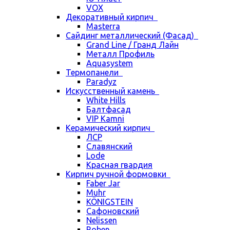
VOX
Декоративный кирпич
Masterra
Сайдинг металлический (Фасад)
Grand Line / Гранд Лайн
Металл Профиль
Aquasystem
Термопанели
Paradyz
Искусственный камень
White Hills
Балтфасад
VIP Kamni
Керамический кирпич
ЛСР
Славянский
Lode
Красная гвардия
Кирпич ручной формовки
Faber Jar
Muhr
KÖNIGSTEIN
Сафоновский
Nelissen
Roben