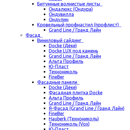
Битумные волнистые листы
Ондалюкс (Ондура)
Ондувилла
Ондулин
Кровельный профнастил (профлист)
Grand Line / Гранд Лайн
Фасад
Виниловый сайдинг
Docke (Дёке)
Docke LUX под камень
Grand Line / Гранд Лайн
Альта Профиль
Ю-Пласт
Технониколь
FineBer
Фасадные панели
Docke (Дёке)
Фасадная плитка Docke
Альта Профиль
Grand Line / Гранд Лайн
Я-Фасад (Grand Line / Гранд Лайн)
FineBer
Hauberk (Технониколь)
Технониколь (Vox)
Ю-Пласт