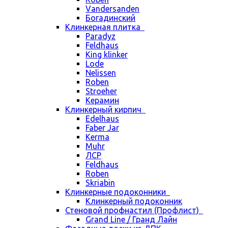
Vandersanden
Богадинский
Клинкерная плитка
Paradyz
Feldhaus
King klinker
Lode
Nelissen
Roben
Stroeher
Керамин
Клинкерный кирпич
Edelhaus
Faber Jar
Kerma
Muhr
ЛСР
Feldhaus
Roben
Skriabin
Клинкерные подоконники
Клинкерный подоконник
Стеновой профнастил (Профлист)
Grand Line / Гранд Лайн