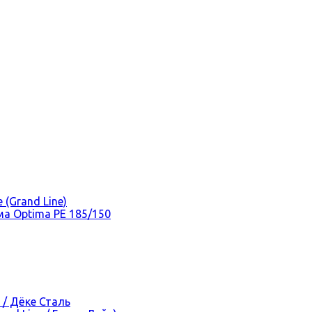
(Grand Line)
а Optima PE 185/150
 / Дёке Сталь