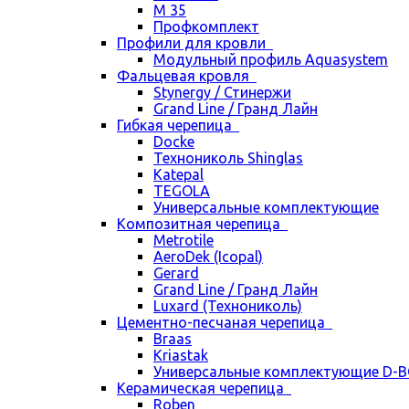
М 35
Профкомплект
Профили для кровли
Модульный профиль Aquasystem
Фальцевая кровля
Stynergy / Стинержи
Grand Line / Гранд Лайн
Гибкая черепица
Docke
Технониколь Shinglas
Katepal
TEGOLA
Универсальные комплектующие
Композитная черепица
Metrotile
AeroDek (Icopal)
Gerard
Grand Line / Гранд Лайн
Luxard (Технониколь)
Цементно-песчаная черепица
Braas
Kriastak
Универсальные комплектующие D-
Керамическая черепица
Roben