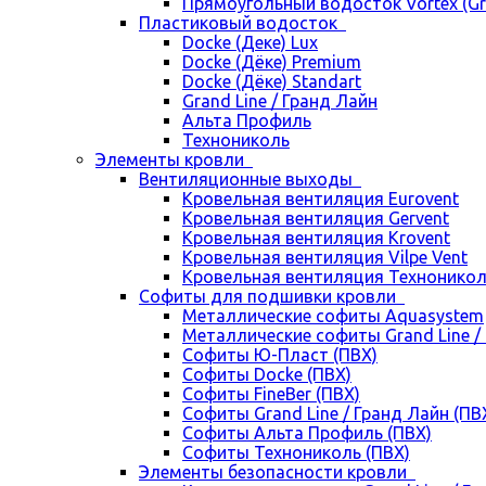
Прямоугольный водосток Vortex (Gra
Пластиковый водосток
Docke (Деке) Lux
Docke (Дёке) Premium
Docke (Дёке) Standart
Grand Line / Гранд Лайн
Альта Профиль
Технониколь
Элементы кровли
Вентиляционные выходы
Кровельная вентиляция Eurovent
Кровельная вентиляция Gervent
Кровельная вентиляция Krovent
Кровельная вентиляция Vilpe Vent
Кровельная вентиляция Технонико
Cофиты для подшивки кровли
Металлические софиты Aquasystem
Металлические софиты Grand Line /
Софиты Ю-Пласт (ПВХ)
Софиты Docke (ПВХ)
Софиты FineBer (ПВХ)
Софиты Grand Line / Гранд Лайн (ПВ
Софиты Альта Профиль (ПВХ)
Софиты Технониколь (ПВХ)
Элементы безопасности кровли