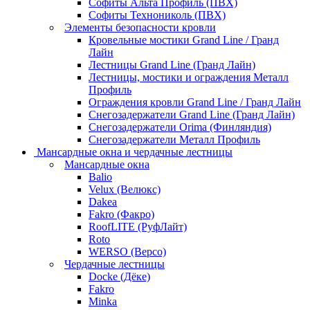
Софиты Альта Профиль (ПВХ)
Софиты Технониколь (ПВХ)
Элементы безопасности кровли
Кровельные мостики Grand Line / Гранд
Лайн
Лестницы Grand Line (Гранд Лайн)
Лестницы, мостики и ограждения Металл
Профиль
Ограждения кровли Grand Line / Гранд Лайн
Снегозадержатели Grand Line (Гранд Лайн)
Снегозадержатели Orima (Финляндия)
Снегозадержатели Металл Профиль
Мансардные окна и чердачные лестницы
Мансардные окна
Balio
Velux (Велюкс)
Dakea
Fakro (Факро)
RoofLITE (РуфЛайт)
Roto
WERSO (Версо)
Чердачные лестницы
Docke (Дёке)
Fakro
Minka