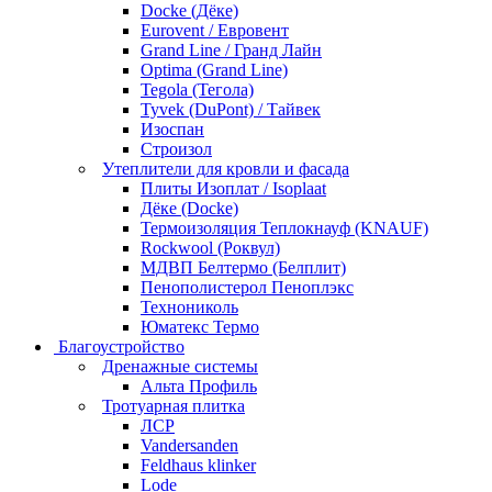
Docke (Дёке)
Eurovent / Евровент
Grand Line / Гранд Лайн
Optima (Grand Line)
Tegola (Тегола)
Tyvek (DuPont) / Тайвек
Изоспан
Строизол
Утеплители для кровли и фасада
Плиты Изоплат / Isoplaat
Дёке (Docke)
Термоизоляция Теплокнауф (KNAUF)
Rockwool (Роквул)
МДВП Белтермо (Белплит)
Пенополистерол Пеноплэкс
Технониколь
Юматекс Термо
Благоустройство
Дренажные системы
Альта Профиль
Тротуарная плитка
ЛСР
Vandersanden
Feldhaus klinker
Lode