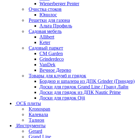
Wienerberger Penter
Очистка стоков
Юнилос
Решетки для газона
Альта Профиль
Садовая мебель
Allibert
Keter
Садовый паркет
CM Garden
Grinderdeco
VanDek
Вечное Дерево
Товары для клумб и грядок
Бордюр и шпалера из ДПК Grinder (Гриндер)
Доски для грядок Grand Line / Гранд Лайн
Доски для грядок из ДПК Nautic Prime
Доски для грядок Qiji
ОСБ плиты
Kronospan
Калевала
Талион
Инструменты
Gerard
Grand Line