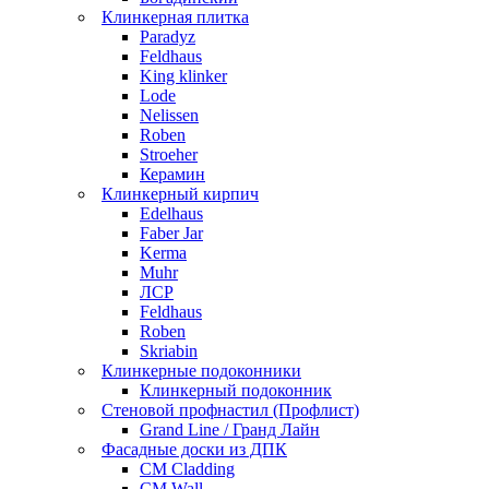
Клинкерная плитка
Paradyz
Feldhaus
King klinker
Lode
Nelissen
Roben
Stroeher
Керамин
Клинкерный кирпич
Edelhaus
Faber Jar
Kerma
Muhr
ЛСР
Feldhaus
Roben
Skriabin
Клинкерные подоконники
Клинкерный подоконник
Стеновой профнастил (Профлист)
Grand Line / Гранд Лайн
Фасадные доски из ДПК
CM Cladding
CM Wall