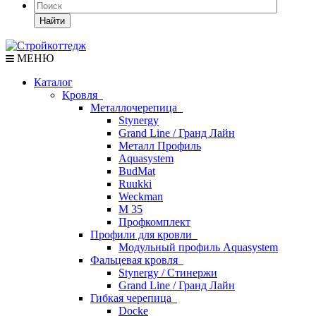
Найти
МЕНЮ
Каталог
Кровля
Металлочерепица
Stynergy
Grand Line / Гранд Лайн
Металл Профиль
Aquasystem
BudMat
Ruukki
Weckman
М 35
Профкомплект
Профили для кровли
Модульный профиль Aquasystem
Фальцевая кровля
Stynergy / Стинержи
Grand Line / Гранд Лайн
Гибкая черепица
Docke