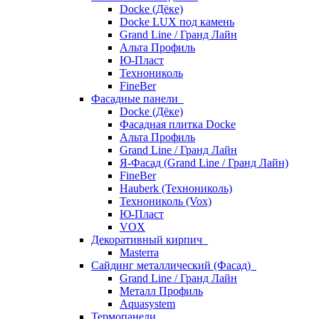
Docke (Дёке)
Docke LUX под камень
Grand Line / Гранд Лайн
Альта Профиль
Ю-Пласт
Технониколь
FineBer
Фасадные панели
Docke (Дёке)
Фасадная плитка Docke
Альта Профиль
Grand Line / Гранд Лайн
Я-Фасад (Grand Line / Гранд Лайн)
FineBer
Hauberk (Технониколь)
Технониколь (Vox)
Ю-Пласт
VOX
Декоративный кирпич
Masterra
Сайдинг металлический (Фасад)
Grand Line / Гранд Лайн
Металл Профиль
Aquasystem
Термопанели