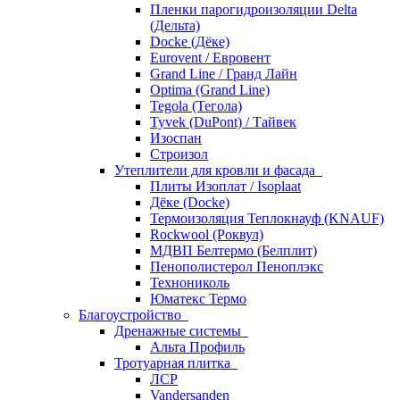
Пленки парогидроизоляции Delta
(Дельта)
Docke (Дёке)
Eurovent / Евровент
Grand Line / Гранд Лайн
Optima (Grand Line)
Tegola (Тегола)
Tyvek (DuPont) / Тайвек
Изоспан
Строизол
Утеплители для кровли и фасада
Плиты Изоплат / Isoplaat
Дёке (Docke)
Термоизоляция Теплокнауф (KNAUF)
Rockwool (Роквул)
МДВП Белтермо (Белплит)
Пенополистерол Пеноплэкс
Технониколь
Юматекс Термо
Благоустройство
Дренажные системы
Альта Профиль
Тротуарная плитка
ЛСР
Vandersanden