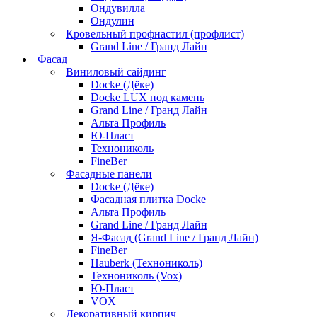
Ондувилла
Ондулин
Кровельный профнастил (профлист)
Grand Line / Гранд Лайн
Фасад
Виниловый сайдинг
Docke (Дёке)
Docke LUX под камень
Grand Line / Гранд Лайн
Альта Профиль
Ю-Пласт
Технониколь
FineBer
Фасадные панели
Docke (Дёке)
Фасадная плитка Docke
Альта Профиль
Grand Line / Гранд Лайн
Я-Фасад (Grand Line / Гранд Лайн)
FineBer
Hauberk (Технониколь)
Технониколь (Vox)
Ю-Пласт
VOX
Декоративный кирпич