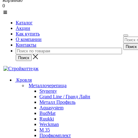
Корзина
0
0
Каталог
Акции
Как купить
О компании
Контакты
Кровля
Металлочерепица
Stynergy
Grand Line / Гранд Лайн
Металл Профиль
Aquasystem
BudMat
Ruukki
Weckman
М 35
Профкомплект