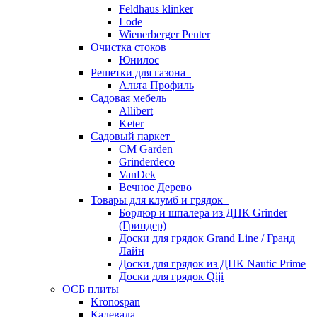
Feldhaus klinker
Lode
Wienerberger Penter
Очистка стоков
Юнилос
Решетки для газона
Альта Профиль
Садовая мебель
Allibert
Keter
Садовый паркет
CM Garden
Grinderdeco
VanDek
Вечное Дерево
Товары для клумб и грядок
Бордюр и шпалера из ДПК Grinder
(Гриндер)
Доски для грядок Grand Line / Гранд
Лайн
Доски для грядок из ДПК Nautic Prime
Доски для грядок Qiji
ОСБ плиты
Kronospan
Калевала