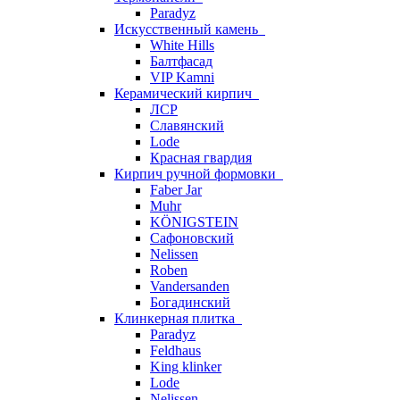
Paradyz
Искусственный камень
White Hills
Балтфасад
VIP Kamni
Керамический кирпич
ЛСР
Славянский
Lode
Красная гвардия
Кирпич ручной формовки
Faber Jar
Muhr
KÖNIGSTEIN
Сафоновский
Nelissen
Roben
Vandersanden
Богадинский
Клинкерная плитка
Paradyz
Feldhaus
King klinker
Lode
Nelissen