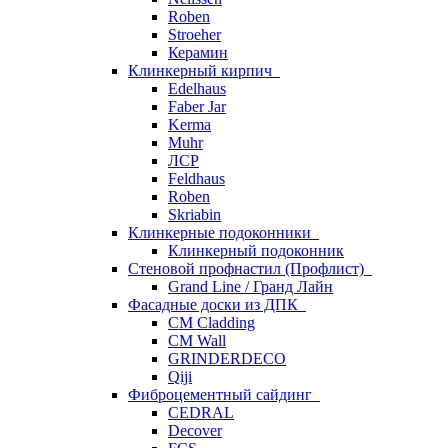
Roben
Stroeher
Керамин
Клинкерный кирпич
Edelhaus
Faber Jar
Kerma
Muhr
ЛСР
Feldhaus
Roben
Skriabin
Клинкерные подоконники
Клинкерный подоконник
Стеновой профнастил (Профлист)
Grand Line / Гранд Лайн
Фасадные доски из ДПК
CM Cladding
CM Wall
GRINDERDECO
Qiji
Фиброцементный сайдинг
CEDRAL
Decover