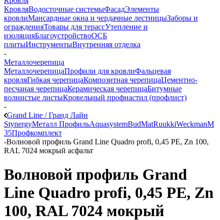
Кровля
Кровля
Водосточные системы
Фасад
Элементы
кровли
Мансардные окна и чердачные лестницы
Заборы и
ограждения
Товары для терасс
Утепление и
изоляция
Благоустройство
ОСБ
плиты
Инструменты
Внутренняя отделка
-
Металлочерепица
Металлочерепица
Профили для кровли
Фальцевая
кровля
Гибкая черепица
Композитная черепица
Цементно-
песчаная черепица
Керамическая черепица
Битумные
волнистые листы
Кровельный профнастил (профлист)
-
Grand Line / Гранд Лайн
Stynergy
Металл Профиль
Aquasystem
BudMat
Ruukki
Weckman
М
35
Профкомплект
-
Волновой профиль Grand Line Quadro profi, 0,45 PE, Zn 100,
RAL 7024 мокрый асфальт
Волновой профиль Grand
Line Quadro profi, 0,45 PE, Zn
100, RAL 7024 мокрый