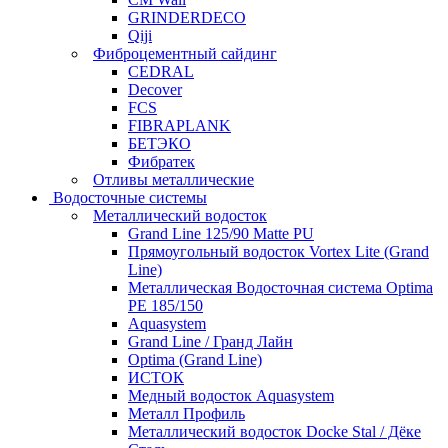
GRINDERDECO
Qiji
Фиброцементный сайдинг
CEDRAL
Decover
FCS
FIBRAPLANK
БЕТЭКО
Фибратек
Отливы металлические
Водосточные системы
Металлический водосток
Grand Line 125/90 Matte PU
Прямоугольный водосток Vortex Lite (Grand
Line)
Металлическая Водосточная система Optima
PE 185/150
Aquasystem
Grand Line / Гранд Лайн
Optima (Grand Line)
ИСТОК
Медный водосток Aquasystem
Металл Профиль
Металлический водосток Docke Stal / Дёке