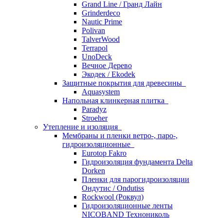
Grand Line / Гранд Лайн
Grinderdeco
Nautic Prime
Polivan
TalverWood
Terrapol
UnoDeck
Вечное Дерево
Экодек / Ekodek
Защитные покрытия для древесины
Aquasystem
Напольная клинкерная плитка
Paradyz
Stroeher
Утепление и изоляция
Мембраны и пленки ветро-, паро-,
гидроизоляционные
Eurotop Fakro
Гидроизоляция фундамента Delta
Dorken
Пленки для парогидроизоляции
Ондутис / Ondutiss
Rockwool (Роквул)
Гидроизоляционные ленты
NICOBAND Технониколь