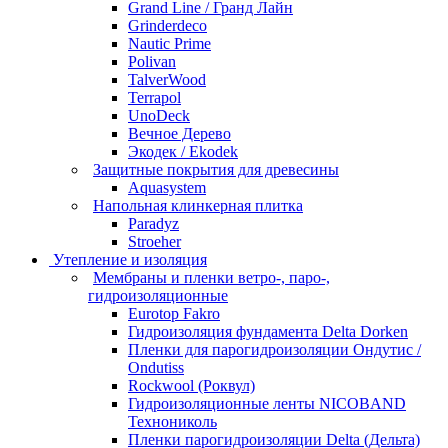
Grand Line / Гранд Лайн
Grinderdeco
Nautic Prime
Polivan
TalverWood
Terrapol
UnoDeck
Вечное Дерево
Экодек / Ekodek
Защитные покрытия для древесины
Aquasystem
Напольная клинкерная плитка
Paradyz
Stroeher
Утепление и изоляция
Мембраны и пленки ветро-, паро-,
гидроизоляционные
Eurotop Fakro
Гидроизоляция фундамента Delta Dorken
Пленки для парогидроизоляции Ондутис /
Ondutiss
Rockwool (Роквул)
Гидроизоляционные ленты NICOBAND
Технониколь
Пленки парогидроизоляции Delta (Дельта)