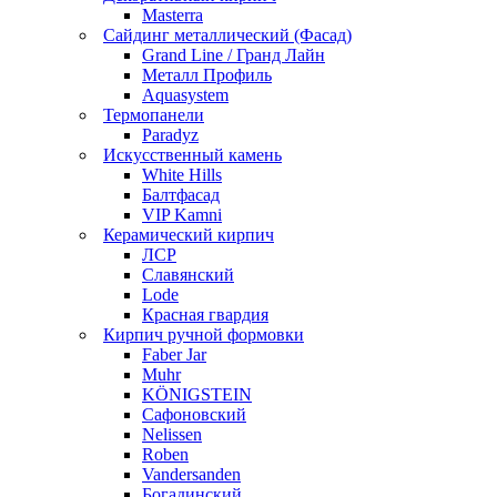
Masterra
Сайдинг металлический (Фасад)
Grand Line / Гранд Лайн
Металл Профиль
Aquasystem
Термопанели
Paradyz
Искусственный камень
White Hills
Балтфасад
VIP Kamni
Керамический кирпич
ЛСР
Славянский
Lode
Красная гвардия
Кирпич ручной формовки
Faber Jar
Muhr
KÖNIGSTEIN
Сафоновский
Nelissen
Roben
Vandersanden
Богадинский