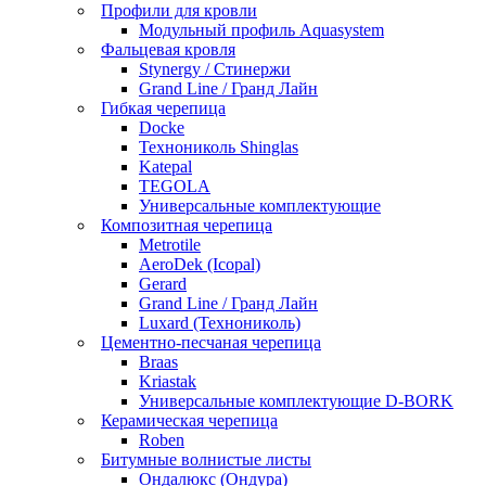
Профили для кровли
Модульный профиль Aquasystem
Фальцевая кровля
Stynergy / Стинержи
Grand Line / Гранд Лайн
Гибкая черепица
Docke
Технониколь Shinglas
Katepal
TEGOLA
Универсальные комплектующие
Композитная черепица
Metrotile
AeroDek (Icopal)
Gerard
Grand Line / Гранд Лайн
Luxard (Технониколь)
Цементно-песчаная черепица
Braas
Kriastak
Универсальные комплектующие D-BORK
Керамическая черепица
Roben
Битумные волнистые листы
Ондалюкс (Ондура)