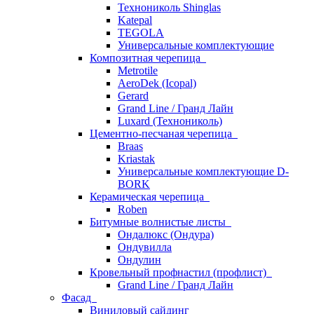
Технониколь Shinglas
Katepal
TEGOLA
Универсальные комплектующие
Композитная черепица
Metrotile
AeroDek (Icopal)
Gerard
Grand Line / Гранд Лайн
Luxard (Технониколь)
Цементно-песчаная черепица
Braas
Kriastak
Универсальные комплектующие D-
BORK
Керамическая черепица
Roben
Битумные волнистые листы
Ондалюкс (Ондура)
Ондувилла
Ондулин
Кровельный профнастил (профлист)
Grand Line / Гранд Лайн
Фасад
Виниловый сайдинг