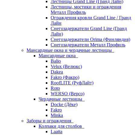
Лестницы Grand Line (Гранд Лайн)
Лестницы, мостики и ограждения
Металл Профиль
Ограждения кровли Grand Line / Гранд
Лайн
Снегозадержатели Grand Line (Гранд
Лайн)
Снегозадержатели Orima (Финляндия)
Снегозадержатели Металл Профиль
Мансардные окна и чердачные лестницы
Мансардные окна
Balio
Velux (Велюкс)
Dakea
Fakro (Факро)
RoofLITE (РуфЛайт)
Roto
WERSO (Версо)
Чердачные лестницы
Docke (Дёке)
Fakro
Minka
Заборы и ограждения
Колпаки для столбов
Laatta