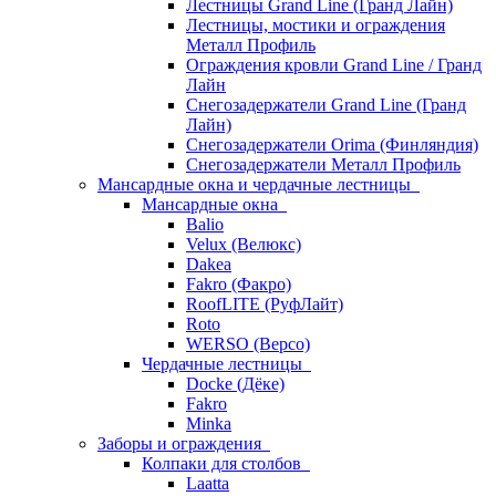
Лестницы Grand Line (Гранд Лайн)
Лестницы, мостики и ограждения
Металл Профиль
Ограждения кровли Grand Line / Гранд
Лайн
Снегозадержатели Grand Line (Гранд
Лайн)
Снегозадержатели Orima (Финляндия)
Снегозадержатели Металл Профиль
Мансардные окна и чердачные лестницы
Мансардные окна
Balio
Velux (Велюкс)
Dakea
Fakro (Факро)
RoofLITE (РуфЛайт)
Roto
WERSO (Версо)
Чердачные лестницы
Docke (Дёке)
Fakro
Minka
Заборы и ограждения
Колпаки для столбов
Laatta