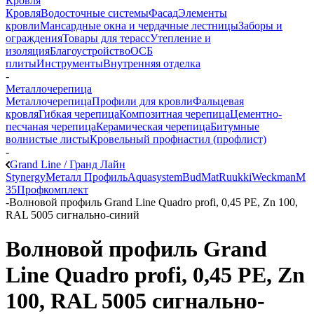
Кровля
Кровля
Водосточные системы
Фасад
Элементы
кровли
Мансардные окна и чердачные лестницы
Заборы и
ограждения
Товары для терасс
Утепление и
изоляция
Благоустройство
ОСБ
плиты
Инструменты
Внутренняя отделка
-
Металлочерепица
Металлочерепица
Профили для кровли
Фальцевая
кровля
Гибкая черепица
Композитная черепица
Цементно-
песчаная черепица
Керамическая черепица
Битумные
волнистые листы
Кровельный профнастил (профлист)
-
Grand Line / Гранд Лайн
Stynergy
Металл Профиль
Aquasystem
BudMat
Ruukki
Weckman
М
35
Профкомплект
-
Волновой профиль Grand Line Quadro profi, 0,45 PE, Zn 100,
RAL 5005 сигнально-синий
Волновой профиль Grand
Line Quadro profi, 0,45 PE, Zn
100, RAL 5005 сигнально-