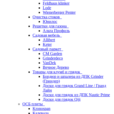
Feldhaus klinker
Lode
Wienerberger Penter
Очистка стоков
Юнилос
Решетки для газона
Альта Профиль
Садовая мебель
Allibert
Keter
Садовый паркет
CM Garden
Grinderdeco
VanDek
Вечное Дерево
Товары для клумб и грядок
Бордюр и шпалера из ДПК Grinder
(Гриндер)
Доски для грядок Grand Line / Гранд
Лайн
Доски для грядок из ДПК Nautic Prime
Доски для грядок Qiji
ОСБ плиты
Kronospan
Калевала