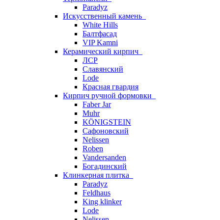
Paradyz
Искусственный камень
White Hills
Балтфасад
VIP Kamni
Керамический кирпич
ЛСР
Славянский
Lode
Красная гвардия
Кирпич ручной формовки
Faber Jar
Muhr
KÖNIGSTEIN
Сафоновский
Nelissen
Roben
Vandersanden
Богадинский
Клинкерная плитка
Paradyz
Feldhaus
King klinker
Lode
Nelissen