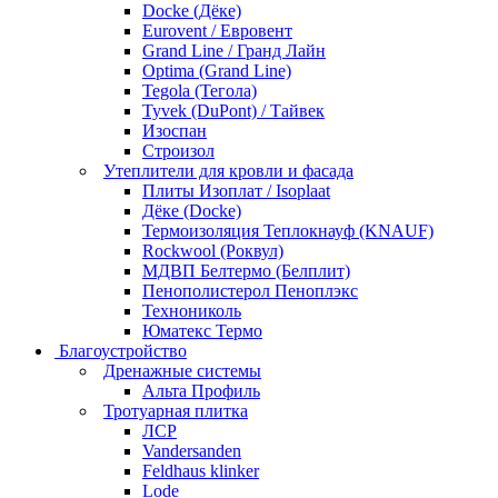
Docke (Дёке)
Eurovent / Евровент
Grand Line / Гранд Лайн
Optima (Grand Line)
Tegola (Тегола)
Tyvek (DuPont) / Тайвек
Изоспан
Строизол
Утеплители для кровли и фасада
Плиты Изоплат / Isoplaat
Дёке (Docke)
Термоизоляция Теплокнауф (KNAUF)
Rockwool (Роквул)
МДВП Белтермо (Белплит)
Пенополистерол Пеноплэкс
Технониколь
Юматекс Термо
Благоустройство
Дренажные системы
Альта Профиль
Тротуарная плитка
ЛСР
Vandersanden
Feldhaus klinker
Lode