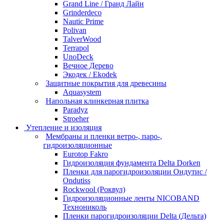
Grand Line / Гранд Лайн
Grinderdeco
Nautic Prime
Polivan
TalverWood
Terrapol
UnoDeck
Вечное Дерево
Экодек / Ekodek
Защитные покрытия для древесины
Aquasystem
Напольная клинкерная плитка
Paradyz
Stroeher
Утепление и изоляция
Мембраны и пленки ветро-, паро-,
гидроизоляционные
Eurotop Fakro
Гидроизоляция фундамента Delta Dorken
Пленки для парогидроизоляции Ондутис /
Ondutiss
Rockwool (Роквул)
Гидроизоляционные ленты NICOBAND
Технониколь
Пленки парогидроизоляции Delta (Дельта)