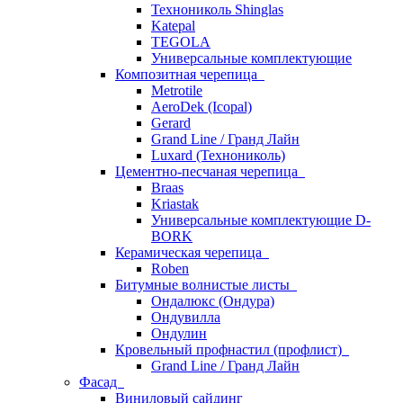
Технониколь Shinglas
Katepal
TEGOLA
Универсальные комплектующие
Композитная черепица
Metrotile
AeroDek (Icopal)
Gerard
Grand Line / Гранд Лайн
Luxard (Технониколь)
Цементно-песчаная черепица
Braas
Kriastak
Универсальные комплектующие D-
BORK
Керамическая черепица
Roben
Битумные волнистые листы
Ондалюкс (Ондура)
Ондувилла
Ондулин
Кровельный профнастил (профлист)
Grand Line / Гранд Лайн
Фасад
Виниловый сайдинг