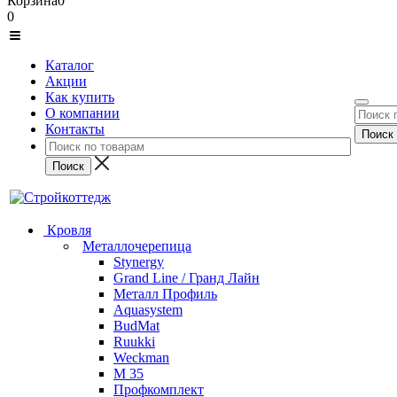
Корзина
0
0
Каталог
Акции
Как купить
О компании
Контакты
Кровля
Металлочерепица
Stynergy
Grand Line / Гранд Лайн
Металл Профиль
Aquasystem
BudMat
Ruukki
Weckman
М 35
Профкомплект