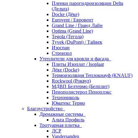
Пленки парогидроизоляции Delta
(Дельта)
Docke (Дёке)
Eurovent / Евровент
Grand Line / Гранд Лайн
Optima (Grand Line)
Tegola (Тегола)
Tyvek (DuPont) / Тайвек
Изоспан
Строизол
Утеплители для кровли и фасада
Плиты Изоплат / Isoplaat
Дёке (Docke)
Термоизоляция Теплокнауф (KNAUF)
Rockwool (Роквул)
МДВП Белтермо (Белплит)
Пенополистерол Пеноплэкс
Технониколь
Юматекс Термо
Благоустройство
Дренажные системы
Альта Профиль
Тротуарная плитка
ЛСР
Vandersanden