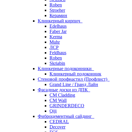
Roben
Stroeher
Керамин
Клинкерный кирпич
Edelhaus
Faber Jar
Kerma
Muhr
ЛСР
Feldhaus
Roben
Skriabin
Клинкерные подоконники
Клинкерный подоконник
Стеновой профнастил (Профлист)
Grand Line / Гранд Лайн
Фасадные доски из ДПК
CM Cladding
CM Wall
GRINDERDECO
Qiji
Фиброцементный сайдинг
CEDRAL
Decover