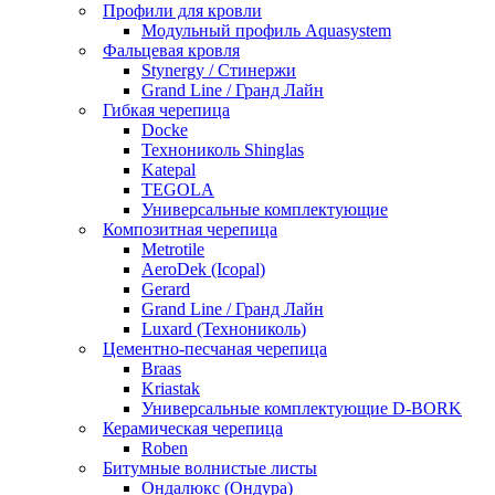
Профили для кровли
Модульный профиль Aquasystem
Фальцевая кровля
Stynergy / Стинержи
Grand Line / Гранд Лайн
Гибкая черепица
Docke
Технониколь Shinglas
Katepal
TEGOLA
Универсальные комплектующие
Композитная черепица
Metrotile
AeroDek (Icopal)
Gerard
Grand Line / Гранд Лайн
Luxard (Технониколь)
Цементно-песчаная черепица
Braas
Kriastak
Универсальные комплектующие D-BORK
Керамическая черепица
Roben
Битумные волнистые листы
Ондалюкс (Ондура)