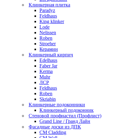
Клинкерная плитка
Paradyz
Feldhaus
King klinker
Lode
Nelissen
Roben
Stroeher
Керамин
Клинкерный кирпич
Edelhaus
Faber Jar
Kerma
Muhr
ЛСР
Feldhaus
Roben
Skriabin
Клинкерные подоконники
Клинкерный подоконник
Стеновой профнастил (Профлист)
Grand Line / Гранд Лайн
Фасадные доски из ДПК
CM Cladding
CM Wall