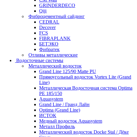
GRINDERDECO
Qiji
Фиброцементный сайдинг
CEDRAL
Decover
FCS
FIBRAPLANK
БЕТЭКО
Фибратек
Отливы металлические
Водосточные системы
Металлический водосток
Grand Line 125/90 Matte PU
Прямоугольный водосток Vortex Lite (Grand
Line)
Металлическая Водосточная система Optima
PE 185/150
Aquasystem
Grand Line / Гранд Лайн
Optima (Grand Line)
ИСТОК
Медный водосток Aquasystem
Металл Профиль
Металлический водосток Docke Stal / Дёке