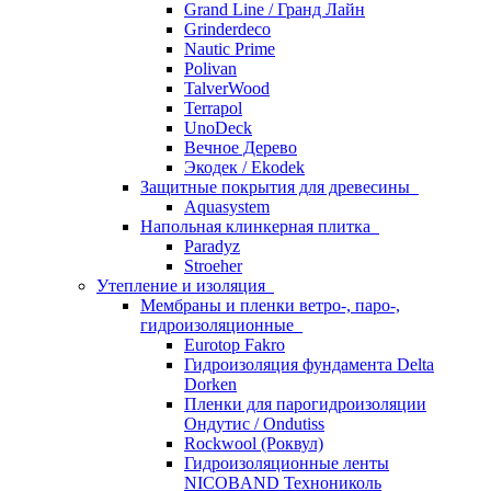
Grand Line / Гранд Лайн
Grinderdeco
Nautic Prime
Polivan
TalverWood
Terrapol
UnoDeck
Вечное Дерево
Экодек / Ekodek
Защитные покрытия для древесины
Aquasystem
Напольная клинкерная плитка
Paradyz
Stroeher
Утепление и изоляция
Мембраны и пленки ветро-, паро-,
гидроизоляционные
Eurotop Fakro
Гидроизоляция фундамента Delta
Dorken
Пленки для парогидроизоляции
Ондутис / Ondutiss
Rockwool (Роквул)
Гидроизоляционные ленты
NICOBAND Технониколь