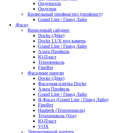
Ондувилла
Ондулин
Кровельный профнастил (профлист)
Grand Line / Гранд Лайн
Фасад
Виниловый сайдинг
Docke (Дёке)
Docke LUX под камень
Grand Line / Гранд Лайн
Альта Профиль
Ю-Пласт
Технониколь
FineBer
Фасадные панели
Docke (Дёке)
Фасадная плитка Docke
Альта Профиль
Grand Line / Гранд Лайн
Я-Фасад (Grand Line / Гранд Лайн)
FineBer
Hauberk (Технониколь)
Технониколь (Vox)
Ю-Пласт
VOX
Декоративный кирпич