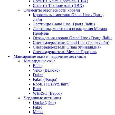
Софиты Альта Профиль (ПВХ)
Софиты Технониколь (ПВХ)
Элементы безопасности кровли
Кровельные мостики Grand Line / Гранд
Лайн
Лестницы Grand Line (Гранд Лайн)
Лестницы, мостики и ограждения Металл
Профиль
Ограждения кровли Grand Line / Гранд Лайн
Снегозадержатели Grand Line (Гранд Лайн)
Снегозадержатели Orima (Финляндия)
Снегозадержатели Металл Профиль
Мансардные окна и чердачные лестницы
Мансардные окна
Balio
Velux (Велюкс)
Dakea
Fakro (Факро)
RoofLITE (РуфЛайт)
Roto
WERSO (Версо)
Чердачные лестницы
Docke (Дёке)
Fakro
Minka