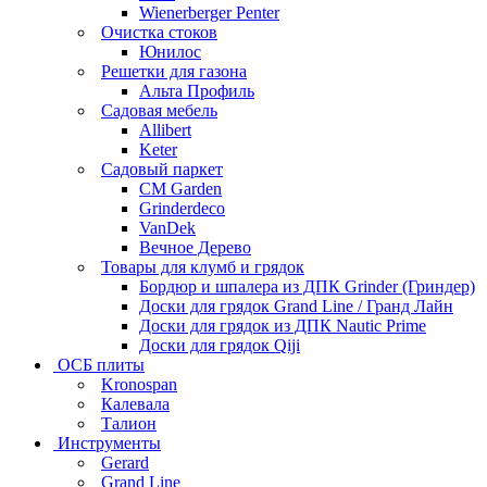
Wienerberger Penter
Очистка стоков
Юнилос
Решетки для газона
Альта Профиль
Садовая мебель
Allibert
Keter
Садовый паркет
CM Garden
Grinderdeco
VanDek
Вечное Дерево
Товары для клумб и грядок
Бордюр и шпалера из ДПК Grinder (Гриндер)
Доски для грядок Grand Line / Гранд Лайн
Доски для грядок из ДПК Nautic Prime
Доски для грядок Qiji
ОСБ плиты
Kronospan
Калевала
Талион
Инструменты
Gerard
Grand Line