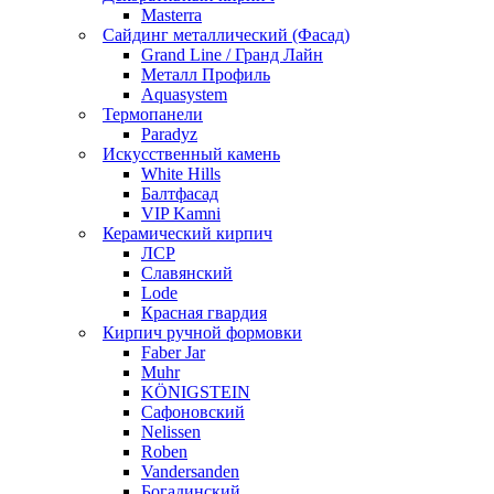
Masterra
Сайдинг металлический (Фасад)
Grand Line / Гранд Лайн
Металл Профиль
Aquasystem
Термопанели
Paradyz
Искусственный камень
White Hills
Балтфасад
VIP Kamni
Керамический кирпич
ЛСР
Славянский
Lode
Красная гвардия
Кирпич ручной формовки
Faber Jar
Muhr
KÖNIGSTEIN
Сафоновский
Nelissen
Roben
Vandersanden
Богадинский