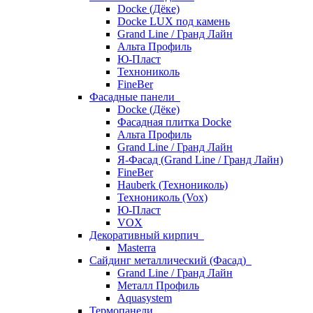
Docke (Дёке)
Docke LUX под камень
Grand Line / Гранд Лайн
Альта Профиль
Ю-Пласт
Технониколь
FineBer
Фасадные панели
Docke (Дёке)
Фасадная плитка Docke
Альта Профиль
Grand Line / Гранд Лайн
Я-Фасад (Grand Line / Гранд Лайн)
FineBer
Hauberk (Технониколь)
Технониколь (Vox)
Ю-Пласт
VOX
Декоративный кирпич
Masterra
Сайдинг металлический (Фасад)
Grand Line / Гранд Лайн
Металл Профиль
Aquasystem
Термопанели