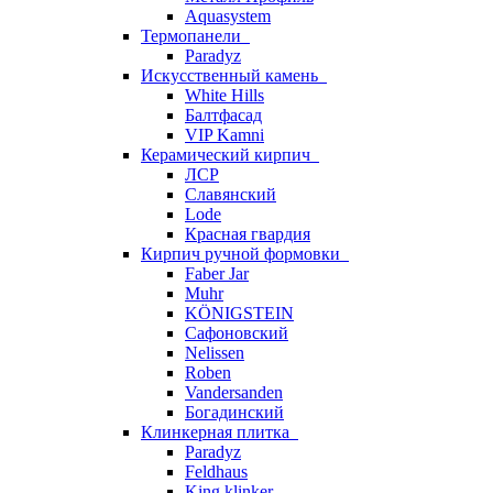
Aquasystem
Термопанели
Paradyz
Искусственный камень
White Hills
Балтфасад
VIP Kamni
Керамический кирпич
ЛСР
Славянский
Lode
Красная гвардия
Кирпич ручной формовки
Faber Jar
Muhr
KÖNIGSTEIN
Сафоновский
Nelissen
Roben
Vandersanden
Богадинский
Клинкерная плитка
Paradyz
Feldhaus
King klinker