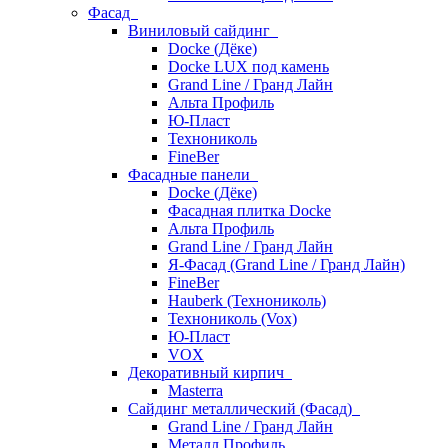
Фасад
Виниловый сайдинг
Docke (Дёке)
Docke LUX под камень
Grand Line / Гранд Лайн
Альта Профиль
Ю-Пласт
Технониколь
FineBer
Фасадные панели
Docke (Дёке)
Фасадная плитка Docke
Альта Профиль
Grand Line / Гранд Лайн
Я-Фасад (Grand Line / Гранд Лайн)
FineBer
Hauberk (Технониколь)
Технониколь (Vox)
Ю-Пласт
VOX
Декоративный кирпич
Masterra
Сайдинг металлический (Фасад)
Grand Line / Гранд Лайн
Металл Профиль