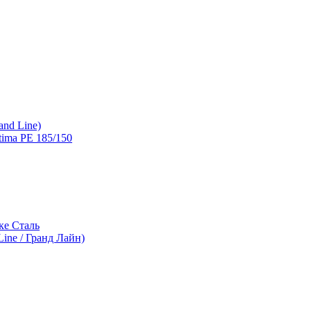
and Line)
ima PE 185/150
ке Сталь
ine / Гранд Лайн)