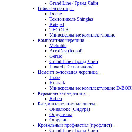
Grand Line / Гранд Лайн
Гибкая черепица
Docke
Технониколь Shinglas
Katepal
TEGOLA
Универсальные комплектующие
Композитная черепица
Metrotile
AeroDek (Icopal)
Gerard
Grand Line / Гранд Лайн
Luxard (Технониколь)
Цементно-песчаная черепица
Braas
Kriastak
Универсальные комплектующие D-BO
Керамическая черепица
Roben
Битумные волнистые листы
Ондалюкс (Ондура)
Ондувилла
Ондулин
Кровельный профнастил (профлист)
Grand Line / Гранд Лайн