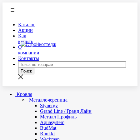
Каталог
Акции
Как
купить
О
компании
Контакты
Кровля
Металлочерепица
Stynergy
Grand Line / Гранд Лайн
Металл Профиль
Aquasystem
BudMat
Ruukki
Weckman