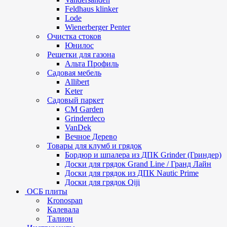
Feldhaus klinker
Lode
Wienerberger Penter
Очистка стоков
Юнилос
Решетки для газона
Альта Профиль
Садовая мебель
Allibert
Keter
Садовый паркет
CM Garden
Grinderdeco
VanDek
Вечное Дерево
Товары для клумб и грядок
Бордюр и шпалера из ДПК Grinder (Гриндер)
Доски для грядок Grand Line / Гранд Лайн
Доски для грядок из ДПК Nautic Prime
Доски для грядок Qiji
ОСБ плиты
Kronospan
Калевала
Талион