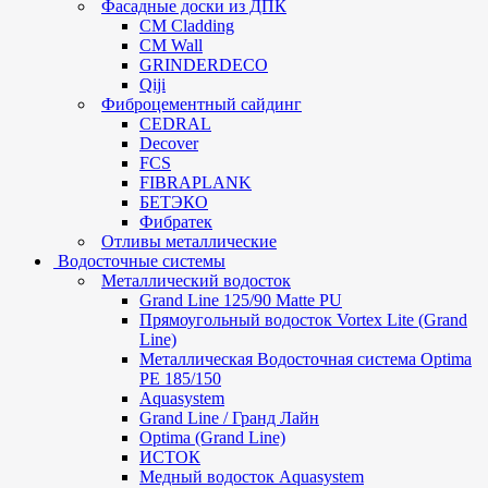
Фасадные доски из ДПК
CM Cladding
CM Wall
GRINDERDECO
Qiji
Фиброцементный сайдинг
CEDRAL
Decover
FCS
FIBRAPLANK
БЕТЭКО
Фибратек
Отливы металлические
Водосточные системы
Металлический водосток
Grand Line 125/90 Matte PU
Прямоугольный водосток Vortex Lite (Grand
Line)
Металлическая Водосточная система Optima
PE 185/150
Aquasystem
Grand Line / Гранд Лайн
Optima (Grand Line)
ИСТОК
Медный водосток Aquasystem