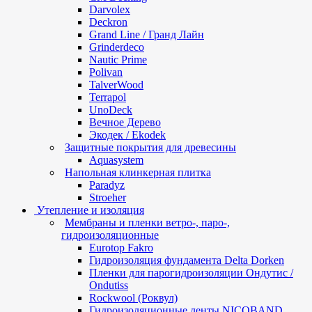
Darvolex
Deckron
Grand Line / Гранд Лайн
Grinderdeco
Nautic Prime
Polivan
TalverWood
Terrapol
UnoDeck
Вечное Дерево
Экодек / Ekodek
Защитные покрытия для древесины
Aquasystem
Напольная клинкерная плитка
Paradyz
Stroeher
Утепление и изоляция
Мембраны и пленки ветро-, паро-,
гидроизоляционные
Eurotop Fakro
Гидроизоляция фундамента Delta Dorken
Пленки для парогидроизоляции Ондутис /
Ondutiss
Rockwool (Роквул)
Гидроизоляционные ленты NICOBAND