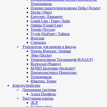
Технониколь
Пленки парогидроизоляции Delta (Дельта)
Docke (Дёке)
Eurovent / Евровент
Grand Line / Гранд Лайн
Optima (Grand Line)
Tegola (Тегола)
Tyvek (DuPont) / Тайвек
Изоспан
Строизол
Утеплители для кровли и фасада
Плиты Изоплат / Isoplaat
Дёке (Docke)
Термоизоляция Теплокнауф (KNAUF)
Rockwool (Роквул)
МДВП Белтермо (Белплит)
Пенополистерол Пеноплэкс
Технониколь
Юматекс Термо
Благоустройство
Дренажные системы
Альта Профиль
Тротуарная плитка
ЛСР
Vandersanden