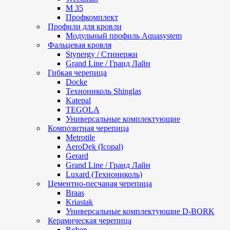
М 35
Профкомплект
Профили для кровли
Модульный профиль Aquasystem
Фальцевая кровля
Stynergy / Стинержи
Grand Line / Гранд Лайн
Гибкая черепица
Docke
Технониколь Shinglas
Katepal
TEGOLA
Универсальные комплектующие
Композитная черепица
Metrotile
AeroDek (Icopal)
Gerard
Grand Line / Гранд Лайн
Luxard (Технониколь)
Цементно-песчаная черепица
Braas
Kriastak
Универсальные комплектующие D-BORK
Керамическая черепица
Roben