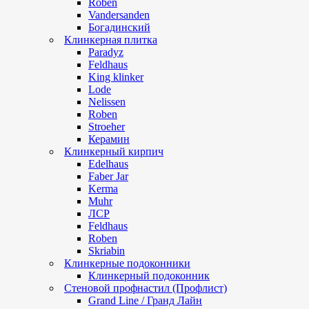
Roben
Vandersanden
Богадинский
Клинкерная плитка
Paradyz
Feldhaus
King klinker
Lode
Nelissen
Roben
Stroeher
Керамин
Клинкерный кирпич
Edelhaus
Faber Jar
Kerma
Muhr
ЛСР
Feldhaus
Roben
Skriabin
Клинкерные подоконники
Клинкерный подоконник
Стеновой профнастил (Профлист)
Grand Line / Гранд Лайн