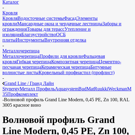
Каталог
-
Кровля
Кровля
Водосточные системы
Фасад
Элементы
кровли
Мансардные окна и чердачные лестницы
Заборы и
ограждения
Товары для терасс
Утепление и
изоляция
Благоустройство
ОСБ
плиты
Инструменты
Внутренняя отделка
-
Металлочерепица
Металлочерепица
Профили для кровли
Фальцевая
кровля
Гибкая черепица
Композитная черепица
Цементно-
песчаная черепица
Керамическая черепица
Битумные
волнистые листы
Кровельный профнастил (профлист)
-
Grand Line / Гранд Лайн
Stynergy
Металл Профиль
Aquasystem
BudMat
Ruukki
Weckman
М
35
Профкомплект
-
Волновой профиль Grand Line Modern, 0,45 PE, Zn 100, RAL
3005 красное вино
Волновой профиль Grand
Line Modern, 0,45 PE, Zn 100,