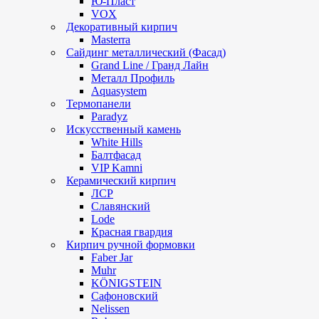
Ю-Пласт
VOX
Декоративный кирпич
Masterra
Сайдинг металлический (Фасад)
Grand Line / Гранд Лайн
Металл Профиль
Aquasystem
Термопанели
Paradyz
Искусственный камень
White Hills
Балтфасад
VIP Kamni
Керамический кирпич
ЛСР
Славянский
Lode
Красная гвардия
Кирпич ручной формовки
Faber Jar
Muhr
KÖNIGSTEIN
Сафоновский
Nelissen