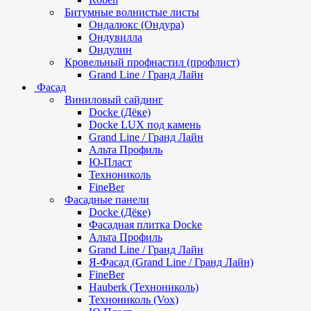
Битумные волнистые листы
Ондалюкс (Ондура)
Ондувилла
Ондулин
Кровельный профнастил (профлист)
Grand Line / Гранд Лайн
Фасад
Виниловый сайдинг
Docke (Дёке)
Docke LUX под камень
Grand Line / Гранд Лайн
Альта Профиль
Ю-Пласт
Технониколь
FineBer
Фасадные панели
Docke (Дёке)
Фасадная плитка Docke
Альта Профиль
Grand Line / Гранд Лайн
Я-Фасад (Grand Line / Гранд Лайн)
FineBer
Hauberk (Технониколь)
Технониколь (Vox)