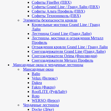
Софиты FineBer (ПВХ)
Софиты Grand Line / Гранд Лайн (ПВХ)
Софиты Альта Профиль (ПВХ)
Софиты Технониколь (ПВХ)
Элементы безопасности кровли
Кровельные мостики Grand Line / Гранд
Лайн
Лестницы Grand Line (Гранд Лайн)
Лестницы, мостики и ограждения Металл
Профиль
Ограждения кровли Grand Line / Гранд Лайн
Снегозадержатели Grand Line (Гранд Лайн)
Снегозадержатели Orima (Финляндия)
Снегозадержатели Металл Профиль
Мансардные окна и чердачные лестницы
Мансардные окна
Balio
Velux (Велюкс)
Dakea
Fakro (Факро)
RoofLITE (РуфЛайт)
Roto
WERSO (Версо)
Чердачные лестницы
Docke (Дёке)