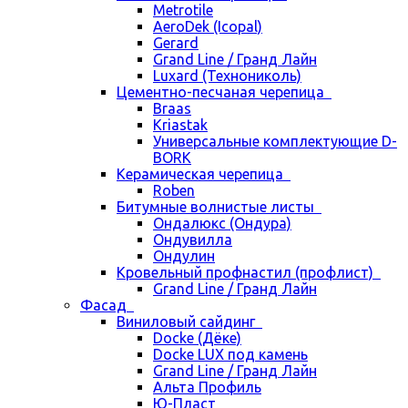
Metrotile
AeroDek (Icopal)
Gerard
Grand Line / Гранд Лайн
Luxard (Технониколь)
Цементно-песчаная черепица
Braas
Kriastak
Универсальные комплектующие D-
BORK
Керамическая черепица
Roben
Битумные волнистые листы
Ондалюкс (Ондура)
Ондувилла
Ондулин
Кровельный профнастил (профлист)
Grand Line / Гранд Лайн
Фасад
Виниловый сайдинг
Docke (Дёке)
Docke LUX под камень
Grand Line / Гранд Лайн
Альта Профиль
Ю-Пласт