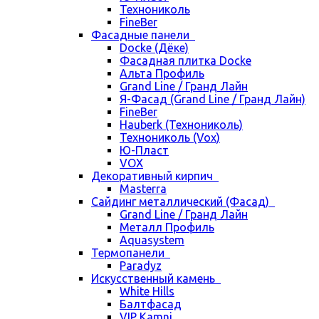
Технониколь
FineBer
Фасадные панели
Docke (Дёке)
Фасадная плитка Docke
Альта Профиль
Grand Line / Гранд Лайн
Я-Фасад (Grand Line / Гранд Лайн)
FineBer
Hauberk (Технониколь)
Технониколь (Vox)
Ю-Пласт
VOX
Декоративный кирпич
Masterra
Сайдинг металлический (Фасад)
Grand Line / Гранд Лайн
Металл Профиль
Aquasystem
Термопанели
Paradyz
Искусственный камень
White Hills
Балтфасад
VIP Kamni