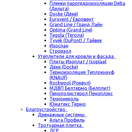
Пленки парогидроизоляции Delta
(Дельта)
Docke (Дёке)
Eurovent / Евровент
Grand Line / Гранд Лайн
Optima (Grand Line)
Tegola (Тегола)
Tyvek (DuPont) / Тайвек
Изоспан
Строизол
Утеплители для кровли и фасада
Плиты Изоплат / Isoplaat
Дёке (Docke)
Термоизоляция Теплокнауф
(KNAUF)
Rockwool (Роквул)
МДВП Белтермо (Белплит)
Пенополистерол Пеноплэкс
Технониколь
Юматекс Термо
Благоустройство
Дренажные системы
Альта Профиль
Тротуарная плитка
ЛСР