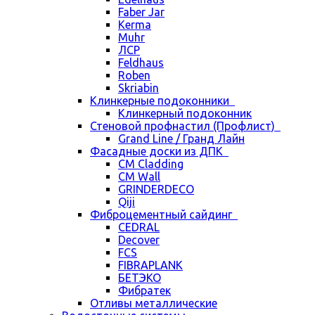
Faber Jar
Kerma
Muhr
ЛСР
Feldhaus
Roben
Skriabin
Клинкерные подоконники
Клинкерный подоконник
Стеновой профнастил (Профлист)
Grand Line / Гранд Лайн
Фасадные доски из ДПК
CM Cladding
CM Wall
GRINDERDECO
Qiji
Фиброцементный сайдинг
CEDRAL
Decover
FCS
FIBRAPLANK
БЕТЭКО
Фибратек
Отливы металлические