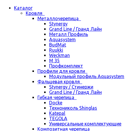
Каталог
Кровля
Металлочерепица
Stynergy
Grand Line / Гранд Лайн
Металл Профиль
Aquasystem
BudMat
Ruukki
Weckman
М 35
Профкомплект
Профили для кровли
Модульный профиль Aquasystem
Фальцевая кровля
Stynergy / Стинержи
Grand Line / Гранд Лайн
Гибкая черепица
Docke
Технониколь Shinglas
Katepal
TEGOLA
Универсальные комплектующие
Композитная черепица