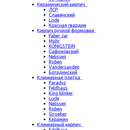
Керамический кирпич
ЛСР
Славянский
Lode
Красная гвардия
Кирпич ручной формовки
Faber Jar
Muhr
KÖNIGSTEIN
Сафоновский
Nelissen
Roben
Vandersanden
Богадинский
Клинкерная плитка
Paradyz
Feldhaus
King klinker
Lode
Nelissen
Roben
Stroeher
Керамин
Клинкерный кирпич
Edelhaus