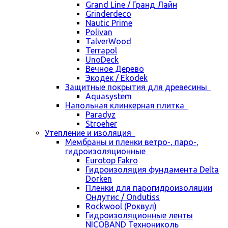
Grand Line / Гранд Лайн
Grinderdeco
Nautic Prime
Polivan
TalverWood
Terrapol
UnoDeck
Вечное Дерево
Экодек / Ekodek
Защитные покрытия для древесины
Aquasystem
Напольная клинкерная плитка
Paradyz
Stroeher
Утепление и изоляция
Мембраны и пленки ветро-, паро-,
гидроизоляционные
Eurotop Fakro
Гидроизоляция фундамента Delta
Dorken
Пленки для парогидроизоляции
Ондутис / Ondutiss
Rockwool (Роквул)
Гидроизоляционные ленты
NICOBAND Технониколь