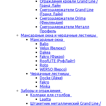
Ограждения кровли Grand Line /
Гранд Лайн
Снегозадержатели Grand Line
(Гранд Лайн)
Снегозадержатели Orima
(Финляндия)
Снегозадержатели Металл
Профиль
Мансардные окна и чердачные лестницы
Мансардные окна
Balio
Velux (Велюкс)
Dakea
Fakro (Факро)
RoofLITE (РуфЛайт)
Roto
WERSO (Версо)
Чердачные лестницы
Docke (Дёке)
Fakro
Minka
Заборы и ограждения
Колпаки для столбов
Laatta
Штакетник металлический Grand Line /