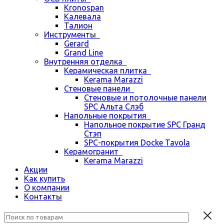
Kronospan
Калевала
Талион
Инструменты
Gerard
Grand Line
Внутренняя отделка
Керамическая плитка
Kerama Marazzi
Стеновые панели
Стеновые и потолочные панели
SPC Альта Слэб
Напольные покрытия
Напольное покрытие SPC Гранд
Стэп
SPC-покрытия Docke Tavola
Керамогранит
Kerama Marazzi
Акции
Как купить
О компании
Контакты