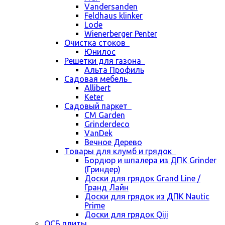
Vandersanden
Feldhaus klinker
Lode
Wienerberger Penter
Очистка стоков
Юнилос
Решетки для газона
Альта Профиль
Садовая мебель
Allibert
Keter
Садовый паркет
CM Garden
Grinderdeco
VanDek
Вечное Дерево
Товары для клумб и грядок
Бордюр и шпалера из ДПК Grinder
(Гриндер)
Доски для грядок Grand Line /
Гранд Лайн
Доски для грядок из ДПК Nautic
Prime
Доски для грядок Qiji
ОСБ плиты