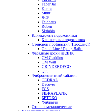
Faber Jar
Kerma
Muhr
ЛСР
Feldhaus
Roben
Skriabin
Клинкерные подоконники
Клинкерный подоконник
Стеновой профнастил (Профлист)
Grand Line / Гранд Лайн
Фасадные доски из ДПК
CM Cladding
CM Wall
GRINDERDECO
Qiji
Фиброцементный сайдинг
CEDRAL
Decover
FCS
FIBRAPLANK
БЕТЭКО
Фибратек
Отливы металлические