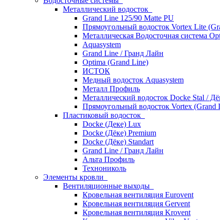
Водосточные системы
Металлический водосток
Grand Line 125/90 Matte PU
Прямоугольный водосток Vortex Lite (Gr
Металлическая Водосточная система Opt
Aquasystem
Grand Line / Гранд Лайн
Optima (Grand Line)
ИСТОК
Медный водосток Aquasystem
Металл Профиль
Металлический водосток Docke Stal / Дё
Прямоугольный водосток Vortex (Grand L
Пластиковый водосток
Docke (Деке) Lux
Docke (Дёке) Premium
Docke (Дёке) Standart
Grand Line / Гранд Лайн
Альта Профиль
Технониколь
Элементы кровли
Вентиляционные выходы
Кровельная вентиляция Eurovent
Кровельная вентиляция Gervent
Кровельная вентиляция Krovent