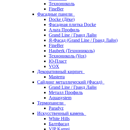
Технониколь
FineBer
Фасадные панели
Docke (Дёке)
Фасадная плитка Docke
Альта Профиль
Grand Line / Гранд Лайн
Я-Фасад (Grand Line / Гранд Лайн)
FineBer
Hauberk (Технониколь)
Технониколь (Vox)
Ю-Пласт
VOX
Декоративный кирпич
Masterra
Сайдинг металлический (Фасад)
Grand Line / Гранд Лайн
Металл Профиль
Aquasystem
Термопанели
Paradyz
Искусственный камень
White Hills
Балтфасад
VIP Kamni