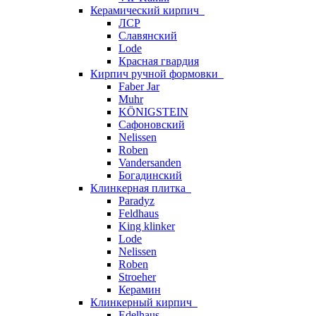
Керамический кирпич
ЛСР
Славянский
Lode
Красная гвардия
Кирпич ручной формовки
Faber Jar
Muhr
KÖNIGSTEIN
Сафоновский
Nelissen
Roben
Vandersanden
Богадинский
Клинкерная плитка
Paradyz
Feldhaus
King klinker
Lode
Nelissen
Roben
Stroeher
Керамин
Клинкерный кирпич
Edelhaus