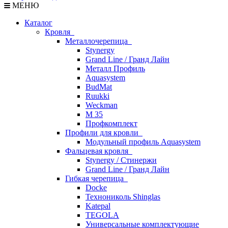
МЕНЮ
Каталог
Кровля
Металлочерепица
Stynergy
Grand Line / Гранд Лайн
Металл Профиль
Aquasystem
BudMat
Ruukki
Weckman
М 35
Профкомплект
Профили для кровли
Модульный профиль Aquasystem
Фальцевая кровля
Stynergy / Стинержи
Grand Line / Гранд Лайн
Гибкая черепица
Docke
Технониколь Shinglas
Katepal
TEGOLA
Универсальные комплектующие