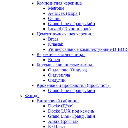
Композитная черепица
Metrotile
AeroDek (Icopal)
Gerard
Grand Line / Гранд Лайн
Luxard (Технониколь)
Цементно-песчаная черепица
Braas
Kriastak
Универсальные комплектующие D-BO
Керамическая черепица
Roben
Битумные волнистые листы
Ондалюкс (Ондура)
Ондувилла
Ондулин
Кровельный профнастил (профлист)
Grand Line / Гранд Лайн
Фасад
Виниловый сайдинг
Docke (Дёке)
Docke LUX под камень
Grand Line / Гранд Лайн
Альта Профиль
Ю-Пласт