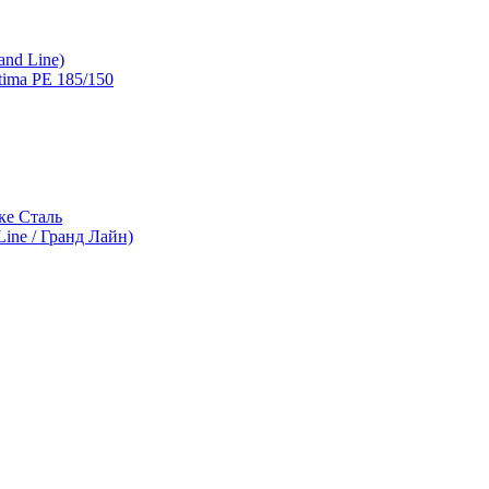
and Line)
ima PE 185/150
ке Сталь
ine / Гранд Лайн)