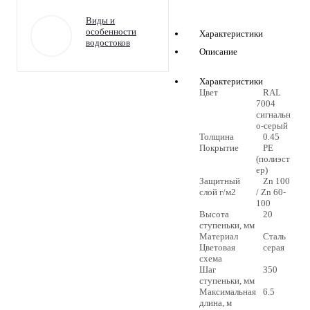
Виды и
особенности
Характеристики
водостоков
Описание
Характеристики
Цвет
RAL
7004
сигнальн
о-серый
Толщина
0.45
Покрытие
PE
(полиэст
ер)
Защитный
Zn 100
слой г/м2
/ Zn 60-
100
Высота
20
ступеньки, мм
Материал
Сталь
Цветовая
серая
схема
Шаг
350
ступеньки, мм
Максимальная
6.5
длина, м