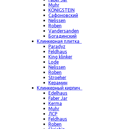
Muhr
KÖNIGSTEIN
Сафоновский
Nelissen
Roben
Vandersanden
Богадинский
Клинкерная плитка
Paradyz
Feldhaus
King klinker
Lode
Nelissen
Roben
Stroeher
Керамин
Клинкерный кирпич
Edelhaus
Faber Jar
Kerma
Muhr
ЛСР
Feldhaus
Roben