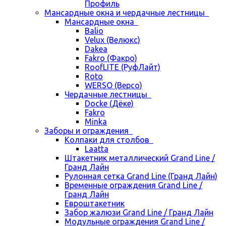
Профиль
Мансардные окна и чердачные лестницы
Мансардные окна
Balio
Velux (Велюкс)
Dakea
Fakro (Факро)
RoofLITE (РуфЛайт)
Roto
WERSO (Версо)
Чердачные лестницы
Docke (Дёке)
Fakro
Minka
Заборы и ограждения
Колпаки для столбов
Laatta
Штакетник металлический Grand Line /
Гранд Лайн
Рулонная сетка Grand Line (Гранд Лайн)
Временные ограждения Grand Line /
Гранд Лайн
Евроштакетник
Забор жалюзи Grand Line / Гранд Лайн
Модульные ограждения Grand Line /