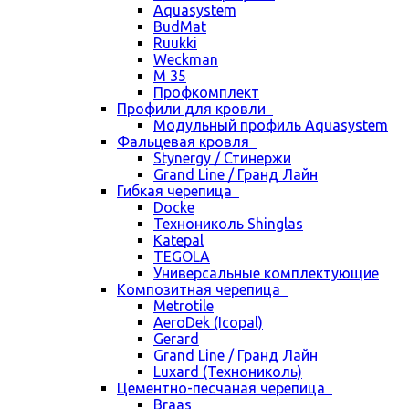
Aquasystem
BudMat
Ruukki
Weckman
М 35
Профкомплект
Профили для кровли
Модульный профиль Aquasystem
Фальцевая кровля
Stynergy / Стинержи
Grand Line / Гранд Лайн
Гибкая черепица
Docke
Технониколь Shinglas
Katepal
TEGOLA
Универсальные комплектующие
Композитная черепица
Metrotile
AeroDek (Icopal)
Gerard
Grand Line / Гранд Лайн
Luxard (Технониколь)
Цементно-песчаная черепица
Braas