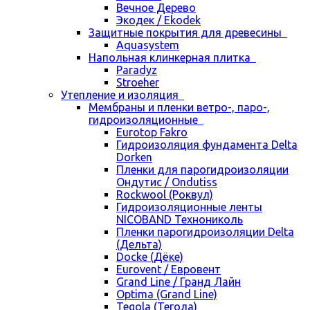
Вечное Дерево
Экодек / Ekodek
Защитные покрытия для древесины
Aquasystem
Напольная клинкерная плитка
Paradyz
Stroeher
Утепление и изоляция
Мембраны и пленки ветро-, паро-,
гидроизоляционные
Eurotop Fakro
Гидроизоляция фундамента Delta
Dorken
Пленки для парогидроизоляции
Ондутис / Ondutiss
Rockwool (Роквул)
Гидроизоляционные ленты
NICOBAND Технониколь
Пленки парогидроизоляции Delta
(Дельта)
Docke (Дёке)
Eurovent / Евровент
Grand Line / Гранд Лайн
Optima (Grand Line)
Tegola (Тегола)