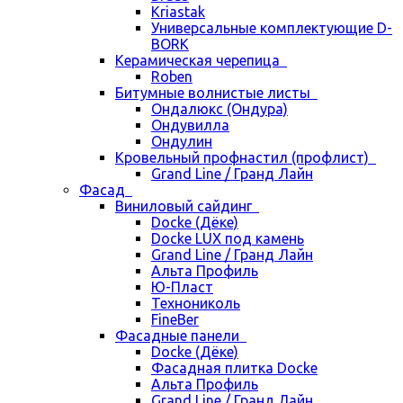
Kriastak
Универсальные комплектующие D-
BORK
Керамическая черепица
Roben
Битумные волнистые листы
Ондалюкс (Ондура)
Ондувилла
Ондулин
Кровельный профнастил (профлист)
Grand Line / Гранд Лайн
Фасад
Виниловый сайдинг
Docke (Дёке)
Docke LUX под камень
Grand Line / Гранд Лайн
Альта Профиль
Ю-Пласт
Технониколь
FineBer
Фасадные панели
Docke (Дёке)
Фасадная плитка Docke
Альта Профиль
Grand Line / Гранд Лайн