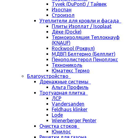
Tyvek (DuPont) / Тайвек
Изоспан
Строизол
Утеплители для кровли и фасада
Плиты Изоплат / Isoplaat
Дёке (Docke)
Термоизоляция Теплокнауф
(KNAUF)
Rockwool (Роквул)
МДВП Белтермо (Белплит)
Пенополистерол Пеноплэкс
Технониколь
Юматекс Термо
Благоустройство
Дренажные системы
Альта Профиль
Тротуарная плитка
ЛСР
Vandersanden
Feldhaus klinker
Lode
Wienerberger Penter
Очистка стоков
Юнилос
Решетки для газона