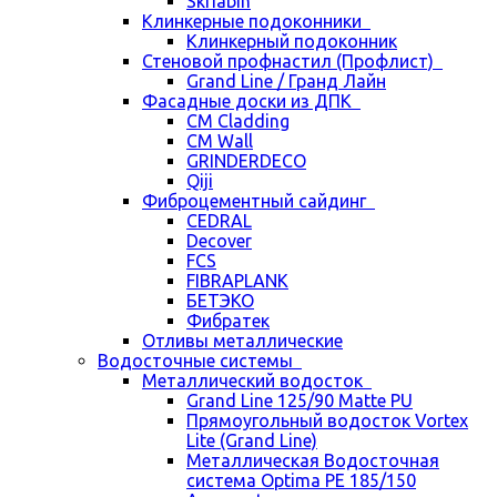
Skriabin
Клинкерные подоконники
Клинкерный подоконник
Стеновой профнастил (Профлист)
Grand Line / Гранд Лайн
Фасадные доски из ДПК
CM Cladding
CM Wall
GRINDERDECO
Qiji
Фиброцементный сайдинг
CEDRAL
Decover
FCS
FIBRAPLANK
БЕТЭКО
Фибратек
Отливы металлические
Водосточные системы
Металлический водосток
Grand Line 125/90 Matte PU
Прямоугольный водосток Vortex
Lite (Grand Line)
Металлическая Водосточная
система Optima PE 185/150