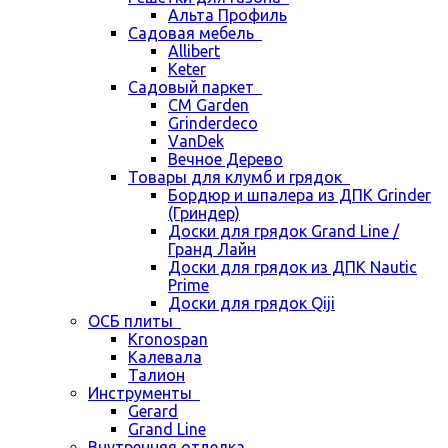
Альта Профиль
Садовая мебель
Allibert
Keter
Садовый паркет
CM Garden
Grinderdeco
VanDek
Вечное Дерево
Товары для клумб и грядок
Бордюр и шпалера из ДПК Grinder
(Гриндер)
Доски для грядок Grand Line /
Гранд Лайн
Доски для грядок из ДПК Nautic
Prime
Доски для грядок Qiji
ОСБ плиты
Kronospan
Калевала
Талион
Инструменты
Gerard
Grand Line
Внутренняя отделка