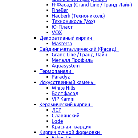
Я-Фасад (Grand Line / Гранд Лайн)
FineBer
Hauberk (Технониколь)
Технониколь (Vox)
Ю-Пласт
VOX
Декоративный кирпич
Masterra
Сайдинг металлический (Фасад)
Grand Line / Гранд Лайн
Металл Профиль
Aquasystem
Термопанели
Paradyz
Искусственный камень
White Hills
Балтфасад
VIP Kamni
Керамический кирпич
ЛСР
Славянский
Lode
Красная гвардия
Кирпич ручной формовки
Faber Jar