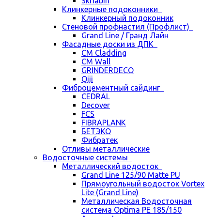
Skriabin
Клинкерные подоконники
Клинкерный подоконник
Стеновой профнастил (Профлист)
Grand Line / Гранд Лайн
Фасадные доски из ДПК
CM Cladding
CM Wall
GRINDERDECO
Qiji
Фиброцементный сайдинг
CEDRAL
Decover
FCS
FIBRAPLANK
БЕТЭКО
Фибратек
Отливы металлические
Водосточные системы
Металлический водосток
Grand Line 125/90 Matte PU
Прямоугольный водосток Vortex
Lite (Grand Line)
Металлическая Водосточная
система Optima PE 185/150