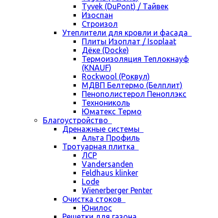
Tyvek (DuPont) / Тайвек
Изоспан
Строизол
Утеплители для кровли и фасада
Плиты Изоплат / Isoplaat
Дёке (Docke)
Термоизоляция Теплокнауф
(KNAUF)
Rockwool (Роквул)
МДВП Белтермо (Белплит)
Пенополистерол Пеноплэкс
Технониколь
Юматекс Термо
Благоустройство
Дренажные системы
Альта Профиль
Тротуарная плитка
ЛСР
Vandersanden
Feldhaus klinker
Lode
Wienerberger Penter
Очистка стоков
Юнилос
Решетки для газона