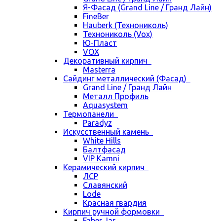
Я-Фасад (Grand Line / Гранд Лайн)
FineBer
Hauberk (Технониколь)
Технониколь (Vox)
Ю-Пласт
VOX
Декоративный кирпич
Masterra
Сайдинг металлический (Фасад)
Grand Line / Гранд Лайн
Металл Профиль
Aquasystem
Термопанели
Paradyz
Искусственный камень
White Hills
Балтфасад
VIP Kamni
Керамический кирпич
ЛСР
Славянский
Lode
Красная гвардия
Кирпич ручной формовки
Faber Jar