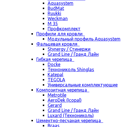
Aquasystem
BudMat
Ruukki
Weckman
М 35
Профкомплект
Профили для кровли
Модульный профиль Aquasystem
Фальцевая кровля
Stynergy / Стинержи
Grand Line / Гранд Лайн
Гибкая черепица
Docke
Технониколь Shinglas
Katepal
TEGOLA
Универсальные комплектующие
Композитная черепица
Metrotile
AeroDek (Icopal)
Gerard
Grand Line / Гранд Лайн
Luxard (Технониколь)
Цементно-песчаная черепица
Braas