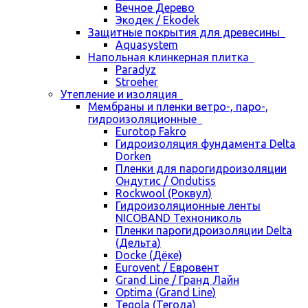
Вечное Дерево
Экодек / Ekodek
Защитные покрытия для древесины
Aquasystem
Напольная клинкерная плитка
Paradyz
Stroeher
Утепление и изоляция
Мембраны и пленки ветро-, паро-,
гидроизоляционные
Eurotop Fakro
Гидроизоляция фундамента Delta
Dorken
Пленки для парогидроизоляции
Ондутис / Ondutiss
Rockwool (Роквул)
Гидроизоляционные ленты
NICOBAND Технониколь
Пленки парогидроизоляции Delta
(Дельта)
Docke (Дёке)
Eurovent / Евровент
Grand Line / Гранд Лайн
Optima (Grand Line)
Tegola (Тегола)