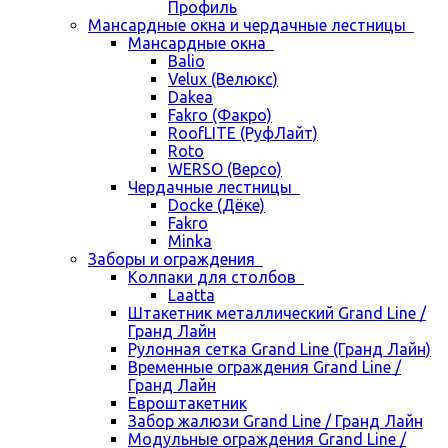
Профиль
Мансардные окна и чердачные лестницы
Мансардные окна
Balio
Velux (Велюкс)
Dakea
Fakro (Факро)
RoofLITE (РуфЛайт)
Roto
WERSO (Версо)
Чердачные лестницы
Docke (Дёке)
Fakro
Minka
Заборы и ограждения
Колпаки для столбов
Laatta
Штакетник металлический Grand Line /
Гранд Лайн
Рулонная сетка Grand Line (Гранд Лайн)
Временные ограждения Grand Line /
Гранд Лайн
Евроштакетник
Забор жалюзи Grand Line / Гранд Лайн
Модульные ограждения Grand Line /