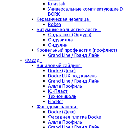
Kriastak
Универсальные комплектующие D-
BORK
Керамическая черепица
Roben
Битумные волнистые листы
Ондалюкс (Ондура)
Ондувилла
Ондулин
Кровельный профнастил (профлист)
Grand Line / Гранд Лайн
Фасад
Виниловый сайдинг
Docke (Дёке)
Docke LUX под камень
Grand Line / Гранд Лайн
Альта Профиль
Ю-Пласт
Технониколь
FineBer
Фасадные панели
Docke (Дёке)
Фасадная плитка Docke
Альта Профиль
Grand Line / Гранд Лайн