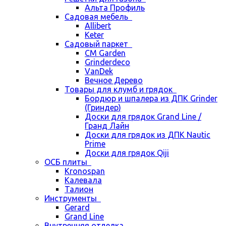
Альта Профиль
Садовая мебель
Allibert
Keter
Садовый паркет
CM Garden
Grinderdeco
VanDek
Вечное Дерево
Товары для клумб и грядок
Бордюр и шпалера из ДПК Grinder
(Гриндер)
Доски для грядок Grand Line /
Гранд Лайн
Доски для грядок из ДПК Nautic
Prime
Доски для грядок Qiji
ОСБ плиты
Kronospan
Калевала
Талион
Инструменты
Gerard
Grand Line
Внутренняя отделка