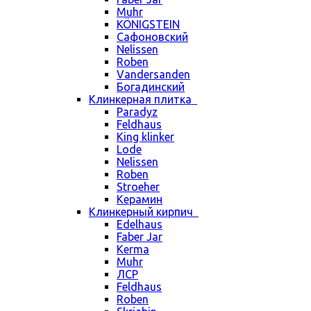
Muhr
KÖNIGSTEIN
Сафоновский
Nelissen
Roben
Vandersanden
Богадинский
Клинкерная плитка
Paradyz
Feldhaus
King klinker
Lode
Nelissen
Roben
Stroeher
Керамин
Клинкерный кирпич
Edelhaus
Faber Jar
Kerma
Muhr
ЛСР
Feldhaus
Roben