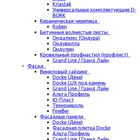
Kriastak
Универсальные комплектующие D-
BORK
Керамическая черепица
Roben
Битумные волнистые листы
Ондалюкс (Ондура)
Ондувилла
Ондулин
Кровельный профнастил (профлист)
Grand Line / Гранд Лайн
Фасад
Виниловый сайдинг
Docke (Дёке)
Docke LUX под камень
Grand Line / Гранд Лайн
Альта Профиль
Ю-Пласт
Технониколь
FineBer
Фасадные панели
Docke (Дёке)
Фасадная плитка Docke
Альта Профиль
Grand Line / Гранд Лайн