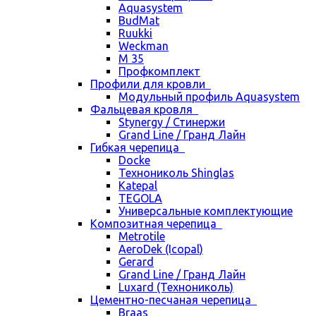
Aquasystem
BudMat
Ruukki
Weckman
М 35
Профкомплект
Профили для кровли
Модульный профиль Aquasystem
Фальцевая кровля
Stynergy / Стинержи
Grand Line / Гранд Лайн
Гибкая черепица
Docke
Технониколь Shinglas
Katepal
TEGOLA
Универсальные комплектующие
Композитная черепица
Metrotile
AeroDek (Icopal)
Gerard
Grand Line / Гранд Лайн
Luxard (Технониколь)
Цементно-песчаная черепица
Braas