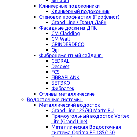
Skriabin
Клинкерные подоконники
Клинкерный подоконник
Стеновой профнастил (Профлист)
Grand Line / Гранд Лайн
Фасадные доски из ДПК
CM Cladding
CM Wall
GRINDERDECO
Qiji
Фиброцементный сайдинг
CEDRAL
Decover
FCS
FIBRAPLANK
БЕТЭКО
Фибратек
Отливы металлические
Водосточные системы
Металлический водосток
Grand Line 125/90 Matte PU
Прямоугольный водосток Vortex
Lite (Grand Line)
Металлическая Водосточная
система Optima PE 185/150