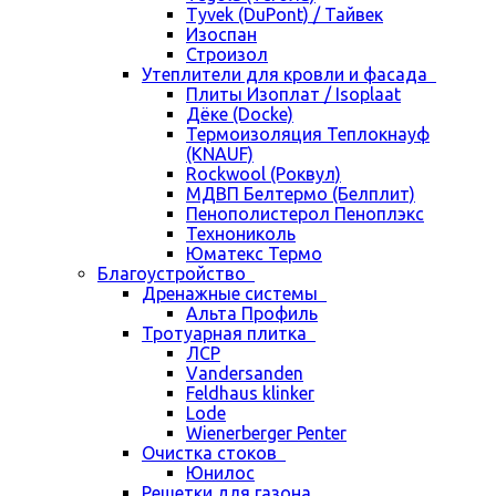
Tyvek (DuPont) / Тайвек
Изоспан
Строизол
Утеплители для кровли и фасада
Плиты Изоплат / Isoplaat
Дёке (Docke)
Термоизоляция Теплокнауф
(KNAUF)
Rockwool (Роквул)
МДВП Белтермо (Белплит)
Пенополистерол Пеноплэкс
Технониколь
Юматекс Термо
Благоустройство
Дренажные системы
Альта Профиль
Тротуарная плитка
ЛСР
Vandersanden
Feldhaus klinker
Lode
Wienerberger Penter
Очистка стоков
Юнилос
Решетки для газона