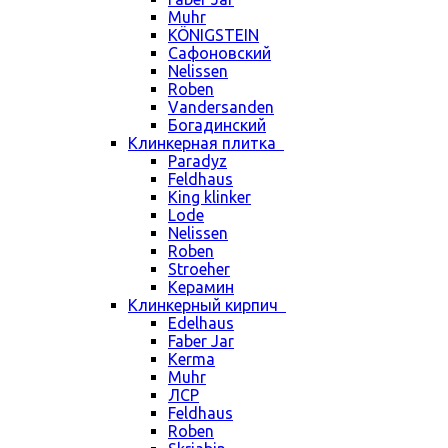
Muhr
KÖNIGSTEIN
Сафоновский
Nelissen
Roben
Vandersanden
Богадинский
Клинкерная плитка
Paradyz
Feldhaus
King klinker
Lode
Nelissen
Roben
Stroeher
Керамин
Клинкерный кирпич
Edelhaus
Faber Jar
Kerma
Muhr
ЛСР
Feldhaus
Roben