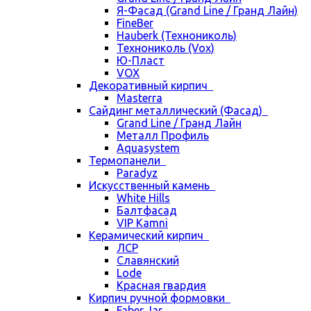
Я-Фасад (Grand Line / Гранд Лайн)
FineBer
Hauberk (Технониколь)
Технониколь (Vox)
Ю-Пласт
VOX
Декоративный кирпич
Masterra
Сайдинг металлический (Фасад)
Grand Line / Гранд Лайн
Металл Профиль
Aquasystem
Термопанели
Paradyz
Искусственный камень
White Hills
Балтфасад
VIP Kamni
Керамический кирпич
ЛСР
Славянский
Lode
Красная гвардия
Кирпич ручной формовки
Faber Jar