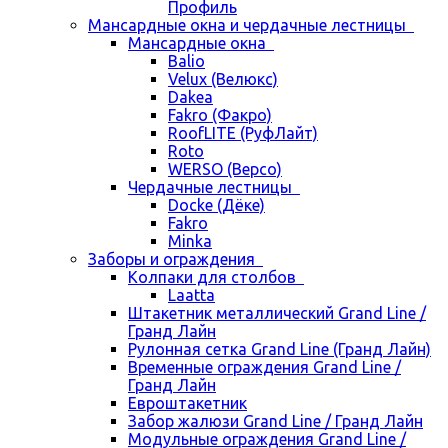
Профиль
Мансардные окна и чердачные лестницы
Мансардные окна
Balio
Velux (Велюкс)
Dakea
Fakro (Факро)
RoofLITE (РуфЛайт)
Roto
WERSO (Версо)
Чердачные лестницы
Docke (Дёке)
Fakro
Minka
Заборы и ограждения
Колпаки для столбов
Laatta
Штакетник металлический Grand Line /
Гранд Лайн
Рулонная сетка Grand Line (Гранд Лайн)
Временные ограждения Grand Line /
Гранд Лайн
Евроштакетник
Забор жалюзи Grand Line / Гранд Лайн
Модульные ограждения Grand Line /