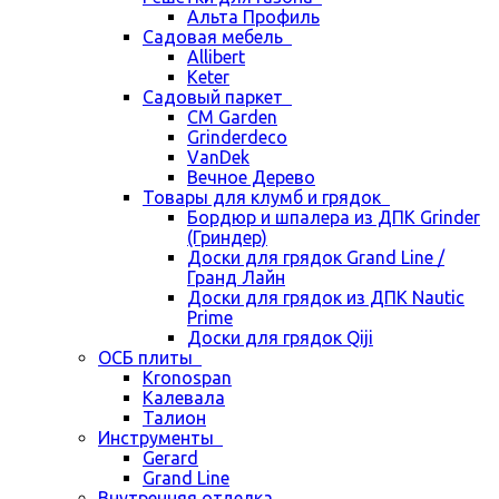
Альта Профиль
Садовая мебель
Allibert
Keter
Садовый паркет
CM Garden
Grinderdeco
VanDek
Вечное Дерево
Товары для клумб и грядок
Бордюр и шпалера из ДПК Grinder
(Гриндер)
Доски для грядок Grand Line /
Гранд Лайн
Доски для грядок из ДПК Nautic
Prime
Доски для грядок Qiji
ОСБ плиты
Kronospan
Калевала
Талион
Инструменты
Gerard
Grand Line
Внутренняя отделка