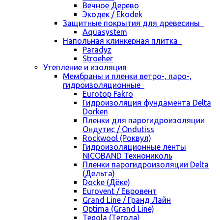
Вечное Дерево
Экодек / Ekodek
Защитные покрытия для древесины
Aquasystem
Напольная клинкерная плитка
Paradyz
Stroeher
Утепление и изоляция
Мембраны и пленки ветро-, паро-,
гидроизоляционные
Eurotop Fakro
Гидроизоляция фундамента Delta
Dorken
Пленки для парогидроизоляции
Ондутис / Ondutiss
Rockwool (Роквул)
Гидроизоляционные ленты
NICOBAND Технониколь
Пленки парогидроизоляции Delta
(Дельта)
Docke (Дёке)
Eurovent / Евровент
Grand Line / Гранд Лайн
Optima (Grand Line)
Tegola (Тегола)