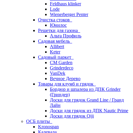
Feldhaus klinker
Lode
Wienerberger Penter
Очистка стоков
Юнилос
Решетки для газона
Альта Профиль
Садовая мебель
Allibert
Keter
Садовый паркет
CM Garden
Grinderdeco
VanDek
Вечное Дерево
Товары для клумб и грядок
Бордюр и шпалера из ДПК Grinder
(Гриндер)
Доски для грядок Grand Line / Гранд
Лайн
Доски для грядок из ДПК Nautic Prime
Доски для грядок Qiji
ОСБ плиты
Kronospan
Калевала