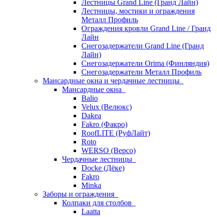
Лестницы Grand Line (Гранд Лайн)
Лестницы, мостики и ограждения
Металл Профиль
Ограждения кровли Grand Line / Гранд
Лайн
Снегозадержатели Grand Line (Гранд
Лайн)
Снегозадержатели Orima (Финляндия)
Снегозадержатели Металл Профиль
Мансардные окна и чердачные лестницы
Мансардные окна
Balio
Velux (Велюкс)
Dakea
Fakro (Факро)
RoofLITE (РуфЛайт)
Roto
WERSO (Версо)
Чердачные лестницы
Docke (Дёке)
Fakro
Minka
Заборы и ограждения
Колпаки для столбов
Laatta