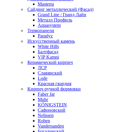
Masterra
Сайдинг металлический (Фасад)
Grand Line / Гранд Лайн
Металл Профиль
Aquasystem
Термопанели
Paradyz
Искусственный камень
White Hills
Балтфасад
VIP Kamni
Керамический кирпич
ЛСР
Славянский
Lode
Красная гвардия
Кирпич ручной формовки
Faber Jar
Muhr
KÖNIGSTEIN
Сафоновский
Nelissen
Roben
Vandersanden
Богадинский