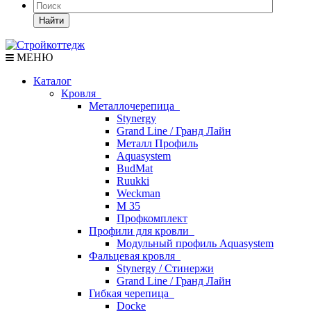
Найти
МЕНЮ
Каталог
Кровля
Металлочерепица
Stynergy
Grand Line / Гранд Лайн
Металл Профиль
Aquasystem
BudMat
Ruukki
Weckman
М 35
Профкомплект
Профили для кровли
Модульный профиль Aquasystem
Фальцевая кровля
Stynergy / Стинержи
Grand Line / Гранд Лайн
Гибкая черепица
Docke