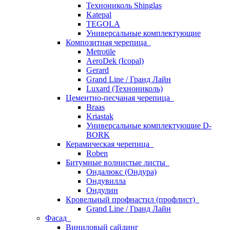
Технониколь Shinglas
Katepal
TEGOLA
Универсальные комплектующие
Композитная черепица
Metrotile
AeroDek (Icopal)
Gerard
Grand Line / Гранд Лайн
Luxard (Технониколь)
Цементно-песчаная черепица
Braas
Kriastak
Универсальные комплектующие D-
BORK
Керамическая черепица
Roben
Битумные волнистые листы
Ондалюкс (Ондура)
Ондувилла
Ондулин
Кровельный профнастил (профлист)
Grand Line / Гранд Лайн
Фасад
Виниловый сайдинг