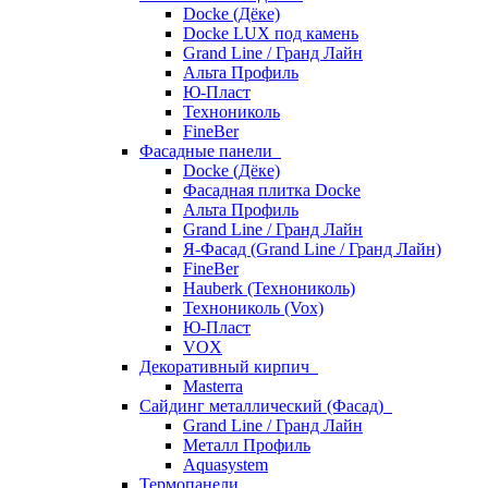
Docke (Дёке)
Docke LUX под камень
Grand Line / Гранд Лайн
Альта Профиль
Ю-Пласт
Технониколь
FineBer
Фасадные панели
Docke (Дёке)
Фасадная плитка Docke
Альта Профиль
Grand Line / Гранд Лайн
Я-Фасад (Grand Line / Гранд Лайн)
FineBer
Hauberk (Технониколь)
Технониколь (Vox)
Ю-Пласт
VOX
Декоративный кирпич
Masterra
Сайдинг металлический (Фасад)
Grand Line / Гранд Лайн
Металл Профиль
Aquasystem
Термопанели