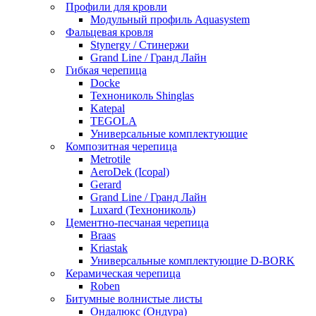
Профили для кровли
Модульный профиль Aquasystem
Фальцевая кровля
Stynergy / Стинержи
Grand Line / Гранд Лайн
Гибкая черепица
Docke
Технониколь Shinglas
Katepal
TEGOLA
Универсальные комплектующие
Композитная черепица
Metrotile
AeroDek (Icopal)
Gerard
Grand Line / Гранд Лайн
Luxard (Технониколь)
Цементно-песчаная черепица
Braas
Kriastak
Универсальные комплектующие D-BORK
Керамическая черепица
Roben
Битумные волнистые листы
Ондалюкс (Ондура)