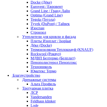
Docke (Дёке)
Eurovent / Евровент
Grand Line / Гранд Лайн
Optima (Grand Line)
Tegola (Тегола)
Tyvek (DuPont) / Тайвек
Изоспан
Строизол
Утеплители для кровли и фасада
Плиты Изоплат / Isoplaat
Дёке (Docke)
Термоизоляция Теплокнауф (KNAUF)
Rockwool (Роквул)
МДВП Белтермо (Белплит)
Пенополистерол Пеноплэкс
Технониколь
Юматекс Термо
Благоустройство
Дренажные системы
Альта Профиль
Тротуарная плитка
ЛСР
Vandersanden
Feldhaus klinker
Lode