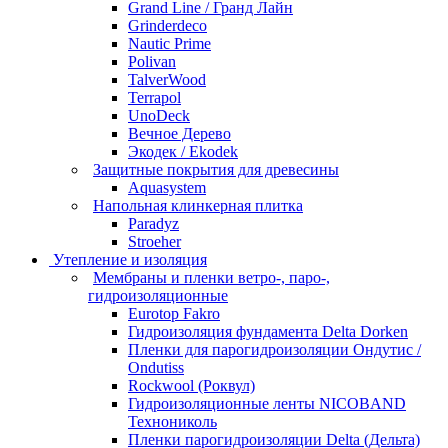
Grand Line / Гранд Лайн
Grinderdeco
Nautic Prime
Polivan
TalverWood
Terrapol
UnoDeck
Вечное Дерево
Экодек / Ekodek
Защитные покрытия для древесины
Aquasystem
Напольная клинкерная плитка
Paradyz
Stroeher
Утепление и изоляция
Мембраны и пленки ветро-, паро-,
гидроизоляционные
Eurotop Fakro
Гидроизоляция фундамента Delta Dorken
Пленки для парогидроизоляции Ондутис /
Ondutiss
Rockwool (Роквул)
Гидроизоляционные ленты NICOBAND
Технониколь
Пленки парогидроизоляции Delta (Дельта)