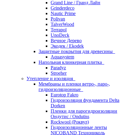
Grand Line / Гранд Лайн
Grinderdeco
Nautic Prime
Polivan
TalverWood
Terrapol
UnoDeck
Вечное Дерево
Экодек / Ekodek
Защитные покрытия для древесины
Aquasystem
Напольная клинкерная плитка
Paradyz
Stroeher
Утепление и изоляция
Мембраны и пленки ветро-, паро-,
гидроизоляционные
Eurotop Fakro
Гидроизоляция фундамента Delta
Dorken
Пленки для парогидроизоляции
Ондутис / Ondutiss
Rockwool (Роквул)
Гидроизоляционные ленты
NICOBAND Технониколь