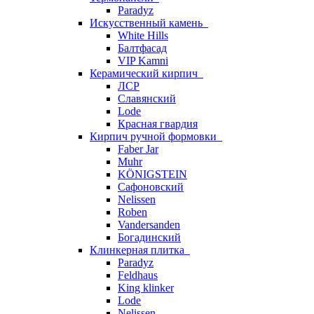
Paradyz
Искусственный камень
White Hills
Балтфасад
VIP Kamni
Керамический кирпич
ЛСР
Славянский
Lode
Красная гвардия
Кирпич ручной формовки
Faber Jar
Muhr
KÖNIGSTEIN
Сафоновский
Nelissen
Roben
Vandersanden
Богадинский
Клинкерная плитка
Paradyz
Feldhaus
King klinker
Lode
Nelissen