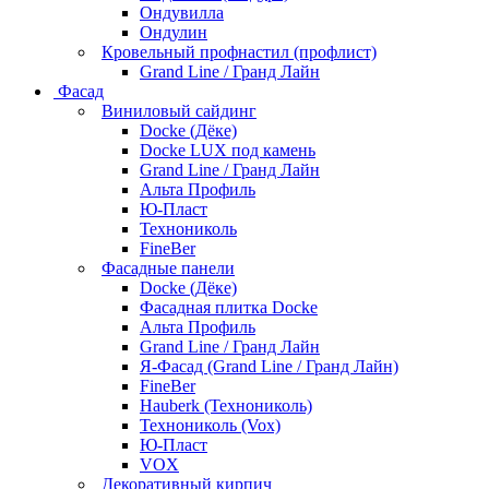
Ондувилла
Ондулин
Кровельный профнастил (профлист)
Grand Line / Гранд Лайн
Фасад
Виниловый сайдинг
Docke (Дёке)
Docke LUX под камень
Grand Line / Гранд Лайн
Альта Профиль
Ю-Пласт
Технониколь
FineBer
Фасадные панели
Docke (Дёке)
Фасадная плитка Docke
Альта Профиль
Grand Line / Гранд Лайн
Я-Фасад (Grand Line / Гранд Лайн)
FineBer
Hauberk (Технониколь)
Технониколь (Vox)
Ю-Пласт
VOX
Декоративный кирпич