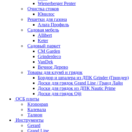
Wienerberger Penter
Очистка стоков
Юнилос
Решетки для газона
Альта Профиль
Садовая мебель
Allibert
Keter
Садовый паркет
CM Garden
Grinderdeco
VanDek
Вечное Дерево
Товары для клумб и грядок
Бордюр и шпалера из ДПК Grinder (Гриндер)
Доски для грядок Grand Line / Гранд Лайн
Доски для грядок из ДПК Nautic Prime
Доски для грядок Qiji
ОСБ плиты
Kronospan
Калевала
Талион
Инструменты
Gerard
Grand Line