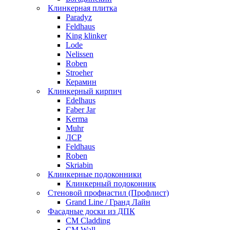
Клинкерная плитка
Paradyz
Feldhaus
King klinker
Lode
Nelissen
Roben
Stroeher
Керамин
Клинкерный кирпич
Edelhaus
Faber Jar
Kerma
Muhr
ЛСР
Feldhaus
Roben
Skriabin
Клинкерные подоконники
Клинкерный подоконник
Стеновой профнастил (Профлист)
Grand Line / Гранд Лайн
Фасадные доски из ДПК
CM Cladding
CM Wall