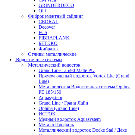
GRINDERDECO
Qiji
Фиброцементный сайдинг
CEDRAL
Decover
FCS
FIBRAPLANK
БЕТЭКО
Фибратек
Отливы металлические
Водосточные системы
Металлический водосток
Grand Line 125/90 Matte PU
Прямоугольный водосток Vortex Lite (Grand
Line)
Металлическая Водосточная система Optima
PE 185/150
Aquasystem
Grand Line / Гранд Лайн
Optima (Grand Line)
ИСТОК
Медный водосток Aquasystem
Металл Профиль
Металлический водосток Docke Stal / Дёке