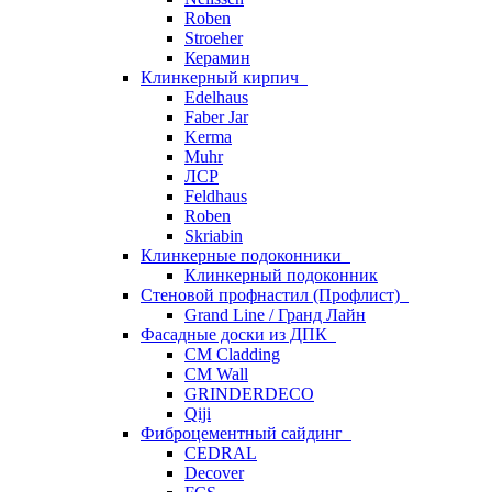
Roben
Stroeher
Керамин
Клинкерный кирпич
Edelhaus
Faber Jar
Kerma
Muhr
ЛСР
Feldhaus
Roben
Skriabin
Клинкерные подоконники
Клинкерный подоконник
Стеновой профнастил (Профлист)
Grand Line / Гранд Лайн
Фасадные доски из ДПК
CM Cladding
CM Wall
GRINDERDECO
Qiji
Фиброцементный сайдинг
CEDRAL
Decover