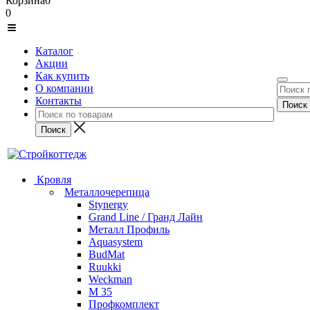
Корзина
0
0
Каталог
Акции
Как купить
О компании
Контакты
Кровля
Металлочерепица
Stynergy
Grand Line / Гранд Лайн
Металл Профиль
Aquasystem
BudMat
Ruukki
Weckman
М 35
Профкомплект