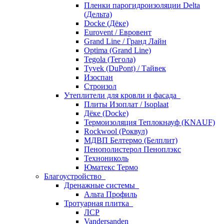
Пленки парогидроизоляции Delta
(Дельта)
Docke (Дёке)
Eurovent / Евровент
Grand Line / Гранд Лайн
Optima (Grand Line)
Tegola (Тегола)
Tyvek (DuPont) / Тайвек
Изоспан
Строизол
Утеплители для кровли и фасада
Плиты Изоплат / Isoplaat
Дёке (Docke)
Термоизоляция Теплокнауф (KNAUF)
Rockwool (Роквул)
МДВП Белтермо (Белплит)
Пенополистерол Пеноплэкс
Технониколь
Юматекс Термо
Благоустройство
Дренажные системы
Альта Профиль
Тротуарная плитка
ЛСР
Vandersanden