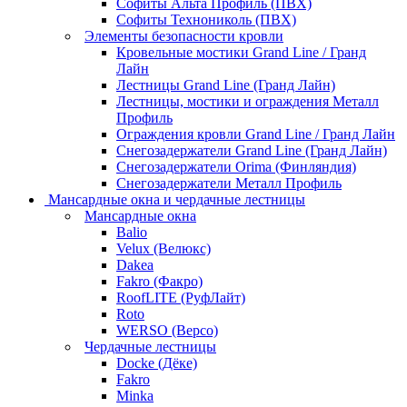
Софиты Альта Профиль (ПВХ)
Софиты Технониколь (ПВХ)
Элементы безопасности кровли
Кровельные мостики Grand Line / Гранд
Лайн
Лестницы Grand Line (Гранд Лайн)
Лестницы, мостики и ограждения Металл
Профиль
Ограждения кровли Grand Line / Гранд Лайн
Снегозадержатели Grand Line (Гранд Лайн)
Снегозадержатели Orima (Финляндия)
Снегозадержатели Металл Профиль
Мансардные окна и чердачные лестницы
Мансардные окна
Balio
Velux (Велюкс)
Dakea
Fakro (Факро)
RoofLITE (РуфЛайт)
Roto
WERSO (Версо)
Чердачные лестницы
Docke (Дёке)
Fakro
Minka