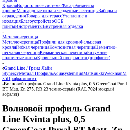
Кровля
Кровля
Водосточные системы
Фасад
Элементы
кровли
Мансардные окна и чердачные лестницы
Заборы и
ограждения
Товары для терасс
Утепление и
изоляция
Благоустройство
ОСБ
плиты
Инструменты
Внутренняя отделка
-
Металлочерепица
Металлочерепица
Профили для кровли
Фальцевая
кровля
Гибкая черепица
Композитная черепица
Цементно-
песчаная черепица
Керамическая черепица
Битумные
волнистые листы
Кровельный профнастил (профлист)
-
Grand Line / Гранд Лайн
Stynergy
Металл Профиль
Aquasystem
BudMat
Ruukki
Weckman
М
35
Профкомплект
-
Волновой профиль Grand Line Kvinta plus, 0,5 GreenCoat Pural
BT Matt, Zn 275, RR 23 темно-серый (RAL 7024 мокрый
асфальт)
Волновой профиль Grand
Line Kvinta plus, 0,5
GreenCoat Pural BT Matt, Zn