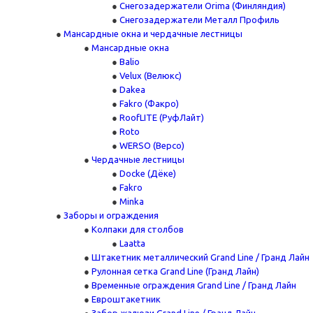
Снегозадержатели Orima (Финляндия)
Снегозадержатели Металл Профиль
Мансардные окна и чердачные лестницы
Мансардные окна
Balio
Velux (Велюкс)
Dakea
Fakro (Факро)
RoofLITE (РуфЛайт)
Roto
WERSO (Версо)
Чердачные лестницы
Docke (Дёке)
Fakro
Minka
Заборы и ограждения
Колпаки для столбов
Laatta
Штакетник металлический Grand Line / Гранд Лайн
Рулонная сетка Grand Line (Гранд Лайн)
Временные ограждения Grand Line / Гранд Лайн
Евроштакетник