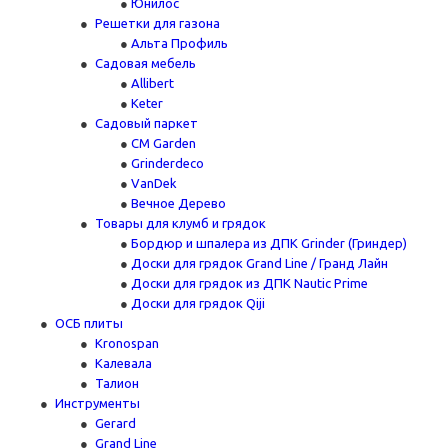
Юнилос
Решетки для газона
Альта Профиль
Садовая мебель
Allibert
Keter
Садовый паркет
CM Garden
Grinderdeco
VanDek
Вечное Дерево
Товары для клумб и грядок
Бордюр и шпалера из ДПК Grinder (Гриндер)
Доски для грядок Grand Line / Гранд Лайн
Доски для грядок из ДПК Nautic Prime
Доски для грядок Qiji
ОСБ плиты
Kronospan
Калевала
Талион
Инструменты
Gerard
Grand Line