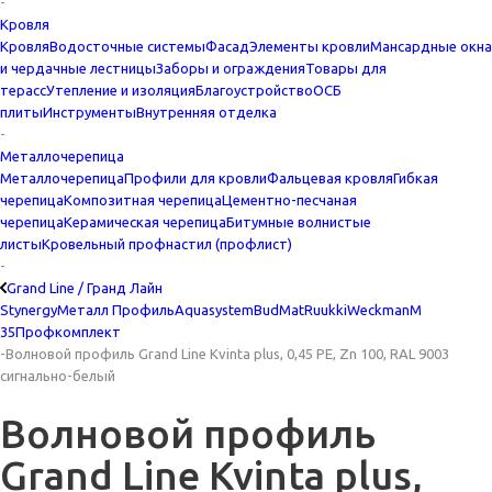
-
Кровля
Кровля
Водосточные системы
Фасад
Элементы кровли
Мансардные окна
и чердачные лестницы
Заборы и ограждения
Товары для
терасс
Утепление и изоляция
Благоустройство
ОСБ
плиты
Инструменты
Внутренняя отделка
-
Металлочерепица
Металлочерепица
Профили для кровли
Фальцевая кровля
Гибкая
черепица
Композитная черепица
Цементно-песчаная
черепица
Керамическая черепица
Битумные волнистые
листы
Кровельный профнастил (профлист)
-
Grand Line / Гранд Лайн
Stynergy
Металл Профиль
Aquasystem
BudMat
Ruukki
Weckman
М
35
Профкомплект
-
Волновой профиль Grand Line Kvinta plus, 0,45 PE, Zn 100, RAL 9003
сигнально-белый
Волновой профиль
Grand Line Kvinta plus,