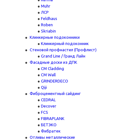
Muhr
ЛСР
Feldhaus
Roben
Skriabin
Клинкерные подоконники
Клинкерный подоконник
Стеновой профнастил (Профлист)
Grand Line / Гранд Лайн
Фасадные доски из ДПК
CM Cladding
CM Wall
GRINDERDECO
Qiji
Фиброцементный сайдинг
CEDRAL
Decover
FCS
FIBRAPLANK
БЕТЭКО
Фибратек
Отливы металлические