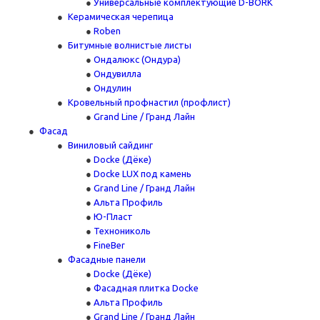
Универсальные комплектующие D-BORK
Керамическая черепица
Roben
Битумные волнистые листы
Ондалюкс (Ондура)
Ондувилла
Ондулин
Кровельный профнастил (профлист)
Grand Line / Гранд Лайн
Фасад
Виниловый сайдинг
Docke (Дёке)
Docke LUX под камень
Grand Line / Гранд Лайн
Альта Профиль
Ю-Пласт
Технониколь
FineBer
Фасадные панели
Docke (Дёке)
Фасадная плитка Docke
Альта Профиль
Grand Line / Гранд Лайн