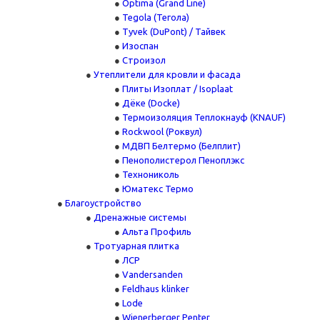
Optima (Grand Line)
Tegola (Тегола)
Tyvek (DuPont) / Тайвек
Изоспан
Строизол
Утеплители для кровли и фасада
Плиты Изоплат / Isoplaat
Дёке (Docke)
Термоизоляция Теплокнауф (KNAUF)
Rockwool (Роквул)
МДВП Белтермо (Белплит)
Пенополистерол Пеноплэкс
Технониколь
Юматекс Термо
Благоустройство
Дренажные системы
Альта Профиль
Тротуарная плитка
ЛСР
Vandersanden
Feldhaus klinker
Lode
Wienerberger Penter