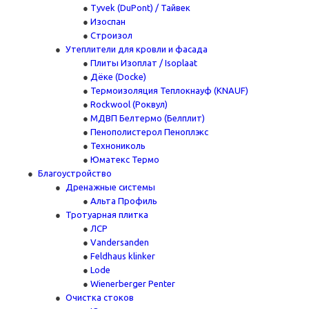
Tyvek (DuPont) / Тайвек
Изоспан
Строизол
Утеплители для кровли и фасада
Плиты Изоплат / Isoplaat
Дёке (Docke)
Термоизоляция Теплокнауф (KNAUF)
Rockwool (Роквул)
МДВП Белтермо (Белплит)
Пенополистерол Пеноплэкс
Технониколь
Юматекс Термо
Благоустройство
Дренажные системы
Альта Профиль
Тротуарная плитка
ЛСР
Vandersanden
Feldhaus klinker
Lode
Wienerberger Penter
Очистка стоков