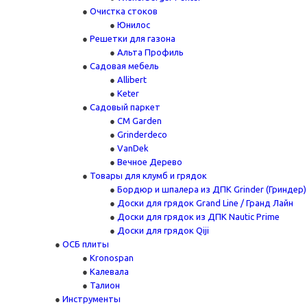
Очистка стоков
Юнилос
Решетки для газона
Альта Профиль
Садовая мебель
Allibert
Keter
Садовый паркет
CM Garden
Grinderdeco
VanDek
Вечное Дерево
Товары для клумб и грядок
Бордюр и шпалера из ДПК Grinder (Гриндер)
Доски для грядок Grand Line / Гранд Лайн
Доски для грядок из ДПК Nautic Prime
Доски для грядок Qiji
ОСБ плиты
Kronospan
Калевала
Талион
Инструменты