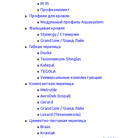
М 35
Профкомплект
Профили для кровли
Модульный профиль Aquasystem
Фальцевая кровля
Stynergy / Стинержи
Grand Line / Гранд Лайн
Гибкая черепица
Docke
Технониколь Shinglas
Katepal
TEGOLA
Универсальные комплектующие
Композитная черепица
Metrotile
AeroDek (Icopal)
Gerard
Grand Line / Гранд Лайн
Luxard (Технониколь)
Цементно-песчаная черепица
Braas
Kriastak