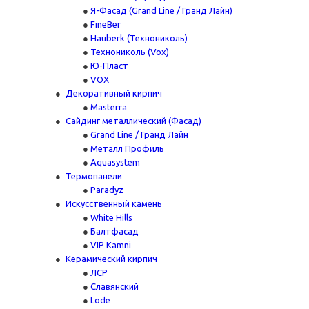
Я-Фасад (Grand Line / Гранд Лайн)
FineBer
Hauberk (Технониколь)
Технониколь (Vox)
Ю-Пласт
VOX
Декоративный кирпич
Masterra
Сайдинг металлический (Фасад)
Grand Line / Гранд Лайн
Металл Профиль
Aquasystem
Термопанели
Paradyz
Искусственный камень
White Hills
Балтфасад
VIP Kamni
Керамический кирпич
ЛСР
Славянский
Lode