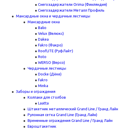
Снегозадержатели Orima (Финляндия)
Снегозадержатели Металл Профиль
Мансардные окна и чердачные лестницы
Мансардные окна
Balio
Velux (Велюкс)
Dakea
Fakro (Факро)
RoofLITE (РуфЛайт)
Roto
WERSO (Версо)
Чердачные лестницы
Docke (Дёке)
Fakro
Minka
Заборы и ограждения
Колпаки для столбов
Laatta
Штакетник металлический Grand Line / Гранд Лайн
Рулонная сетка Grand Line (Гранд Лайн)
Временные ограждения Grand Line / Гранд Лайн
Евроштакетник