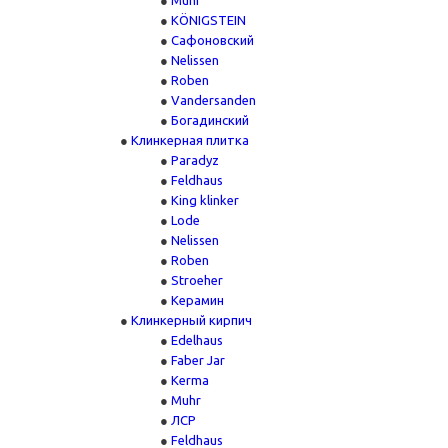
Muhr
KÖNIGSTEIN
Сафоновский
Nelissen
Roben
Vandersanden
Богадинский
Клинкерная плитка
Paradyz
Feldhaus
King klinker
Lode
Nelissen
Roben
Stroeher
Керамин
Клинкерный кирпич
Edelhaus
Faber Jar
Kerma
Muhr
ЛСР
Feldhaus