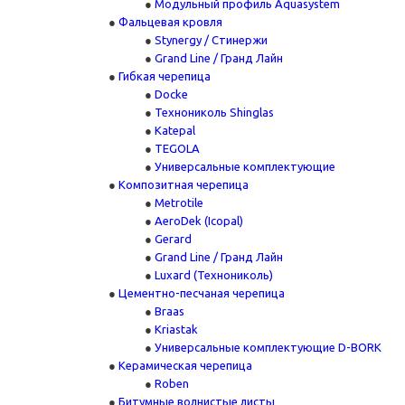
Модульный профиль Aquasystem
Фальцевая кровля
Stynergy / Стинержи
Grand Line / Гранд Лайн
Гибкая черепица
Docke
Технониколь Shinglas
Katepal
TEGOLA
Универсальные комплектующие
Композитная черепица
Metrotile
AeroDek (Icopal)
Gerard
Grand Line / Гранд Лайн
Luxard (Технониколь)
Цементно-песчаная черепица
Braas
Kriastak
Универсальные комплектующие D-BORK
Керамическая черепица
Roben
Битумные волнистые листы