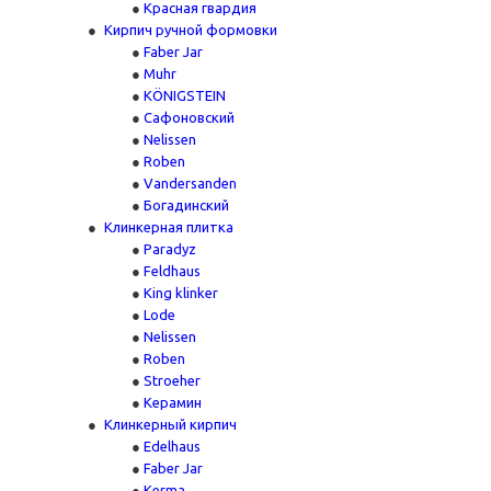
Красная гвардия
Кирпич ручной формовки
Faber Jar
Muhr
KÖNIGSTEIN
Сафоновский
Nelissen
Roben
Vandersanden
Богадинский
Клинкерная плитка
Paradyz
Feldhaus
King klinker
Lode
Nelissen
Roben
Stroeher
Керамин
Клинкерный кирпич
Edelhaus
Faber Jar
Kerma