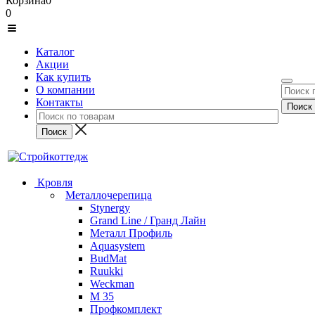
Корзина
0
0
Каталог
Акции
Как купить
О компании
Контакты
Кровля
Металлочерепица
Stynergy
Grand Line / Гранд Лайн
Металл Профиль
Aquasystem
BudMat
Ruukki
Weckman
М 35
Профкомплект