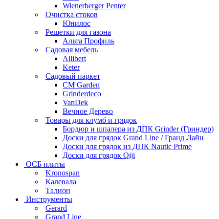
Wienerberger Penter
Очистка стоков
Юнилос
Решетки для газона
Альта Профиль
Садовая мебель
Allibert
Keter
Садовый паркет
CM Garden
Grinderdeco
VanDek
Вечное Дерево
Товары для клумб и грядок
Бордюр и шпалера из ДПК Grinder (Гриндер)
Доски для грядок Grand Line / Гранд Лайн
Доски для грядок из ДПК Nautic Prime
Доски для грядок Qiji
ОСБ плиты
Kronospan
Калевала
Талион
Инструменты
Gerard
Grand Line