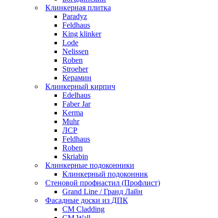
Клинкерная плитка
Paradyz
Feldhaus
King klinker
Lode
Nelissen
Roben
Stroeher
Керамин
Клинкерный кирпич
Edelhaus
Faber Jar
Kerma
Muhr
ЛСР
Feldhaus
Roben
Skriabin
Клинкерные подоконники
Клинкерный подоконник
Стеновой профнастил (Профлист)
Grand Line / Гранд Лайн
Фасадные доски из ДПК
CM Cladding
CM Wall