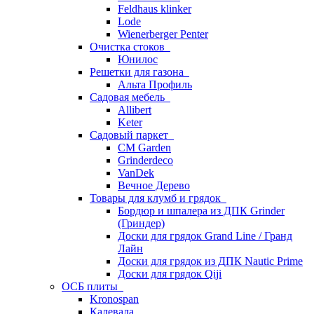
Feldhaus klinker
Lode
Wienerberger Penter
Очистка стоков
Юнилос
Решетки для газона
Альта Профиль
Садовая мебель
Allibert
Keter
Садовый паркет
CM Garden
Grinderdeco
VanDek
Вечное Дерево
Товары для клумб и грядок
Бордюр и шпалера из ДПК Grinder
(Гриндер)
Доски для грядок Grand Line / Гранд
Лайн
Доски для грядок из ДПК Nautic Prime
Доски для грядок Qiji
ОСБ плиты
Kronospan
Калевала