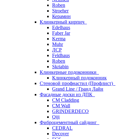
Roben
Stroeher
Керамин
Клинкерный кирпич
Edelhaus
Faber Jar
Kerma
Muhr
ЛСР
Feldhaus
Roben
Skriabin
Клинкерные подоконники
Клинкерный подоконник
Стеновой профнастил (Профлист)
Grand Line / Гранд Лайн
Фасадные доски из ДПК
CM Cladding
CM Wall
GRINDERDECO
Qiji
Фиброцементный сайдинг
CEDRAL
Decover