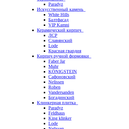
Paradyz
Искусственный камень
White Hills
Балтфасад
VIP Kamni
Керамический кирпич
ЛСР
Славянский
Lode
Красная гвардия
Кирпич ручной формовки
Faber Jar
Muhr
KÖNIGSTEIN
Сафоновский
Nelissen
Roben
Vandersanden
Богадинский
Клинкерная плитка
Paradyz
Feldhaus
King klinker
Lode
Nelissen