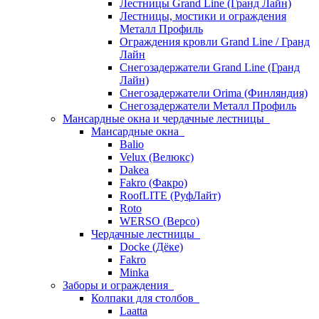
Лестницы Grand Line (Гранд Лайн)
Лестницы, мостики и ограждения
Металл Профиль
Ограждения кровли Grand Line / Гранд
Лайн
Снегозадержатели Grand Line (Гранд
Лайн)
Снегозадержатели Orima (Финляндия)
Снегозадержатели Металл Профиль
Мансардные окна и чердачные лестницы
Мансардные окна
Balio
Velux (Велюкс)
Dakea
Fakro (Факро)
RoofLITE (РуфЛайт)
Roto
WERSO (Версо)
Чердачные лестницы
Docke (Дёке)
Fakro
Minka
Заборы и ограждения
Колпаки для столбов
Laatta