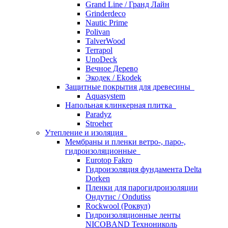
Grand Line / Гранд Лайн
Grinderdeco
Nautic Prime
Polivan
TalverWood
Terrapol
UnoDeck
Вечное Дерево
Экодек / Ekodek
Защитные покрытия для древесины
Aquasystem
Напольная клинкерная плитка
Paradyz
Stroeher
Утепление и изоляция
Мембраны и пленки ветро-, паро-,
гидроизоляционные
Eurotop Fakro
Гидроизоляция фундамента Delta
Dorken
Пленки для парогидроизоляции
Ондутис / Ondutiss
Rockwool (Роквул)
Гидроизоляционные ленты
NICOBAND Технониколь