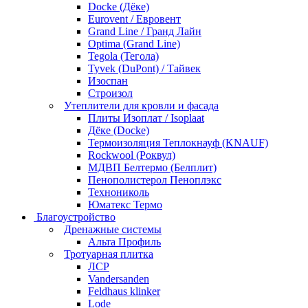
Docke (Дёке)
Eurovent / Евровент
Grand Line / Гранд Лайн
Optima (Grand Line)
Tegola (Тегола)
Tyvek (DuPont) / Тайвек
Изоспан
Строизол
Утеплители для кровли и фасада
Плиты Изоплат / Isoplaat
Дёке (Docke)
Термоизоляция Теплокнауф (KNAUF)
Rockwool (Роквул)
МДВП Белтермо (Белплит)
Пенополистерол Пеноплэкс
Технониколь
Юматекс Термо
Благоустройство
Дренажные системы
Альта Профиль
Тротуарная плитка
ЛСР
Vandersanden
Feldhaus klinker
Lode