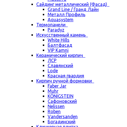
Сайдинг металлический (Фасад)
Grand Line / Гранд Лайн
Металл Профиль
Aquasystem
Термопанели
Paradyz
Искусственный камень
White Hills
Балтфасад
VIP Kamni
Керамический кирпич
ЛСР
Славянский
Lode
Красная гвардия
Кирпич ручной формовки
Faber Jar
Muhr
KÖNIGSTEIN
Сафоновский
Nelissen
Roben
Vandersanden
Богадинский
Клинкерная плитка