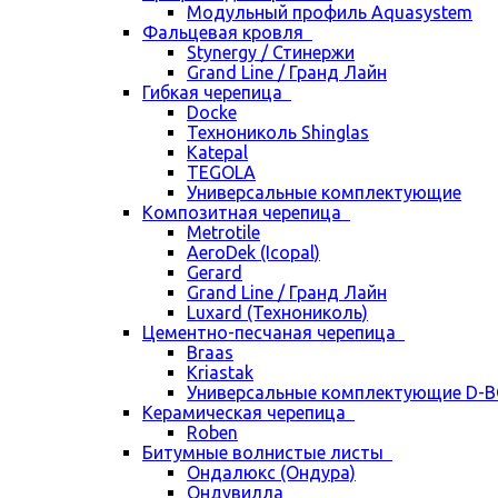
Модульный профиль Aquasystem
Фальцевая кровля
Stynergy / Стинержи
Grand Line / Гранд Лайн
Гибкая черепица
Docke
Технониколь Shinglas
Katepal
TEGOLA
Универсальные комплектующие
Композитная черепица
Metrotile
AeroDek (Icopal)
Gerard
Grand Line / Гранд Лайн
Luxard (Технониколь)
Цементно-песчаная черепица
Braas
Kriastak
Универсальные комплектующие D-
Керамическая черепица
Roben
Битумные волнистые листы
Ондалюкс (Ондура)
Ондувилла