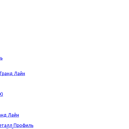
ль
 Гранд Лайн
Х)
ранд Лайн
Металл Профиль