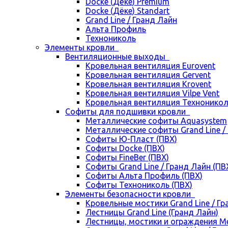
Docke (Дёке) Premium
Docke (Дёке) Standart
Grand Line / Гранд Лайн
Альта Профиль
Технониколь
Элементы кровли
Вентиляционные выходы
Кровельная вентиляция Eurovent
Кровельная вентиляция Gervent
Кровельная вентиляция Krovent
Кровельная вентиляция Vilpe Vent
Кровельная вентиляция Технонико
Cофиты для подшивки кровли
Металлические софиты Aquasystem
Металлические софиты Grand Line /
Софиты Ю-Пласт (ПВХ)
Софиты Docke (ПВХ)
Софиты FineBer (ПВХ)
Софиты Grand Line / Гранд Лайн (ПВ
Софиты Альта Профиль (ПВХ)
Софиты Технониколь (ПВХ)
Элементы безопасности кровли
Кровельные мостики Grand Line / Г
Лестницы Grand Line (Гранд Лайн)
Лестницы, мостики и ограждения 