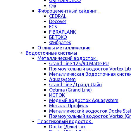
GRINDERDECO
Qiji
Фиброцементный сайдинг
CEDRAL
Decover
FCS
FIBRAPLANK
БЕТЭКО
Фибратек
Отливы металлические
Водосточные системы
Металлический водосток
Grand Line 125/90 Matte PU
Прямоугольный водосток Vortex Lite 
Металлическая Водосточная систем
Aquasystem
Grand Line / Гранд Лайн
Optima (Grand Line)
ИСТОК
Медный водосток Aquasystem
Металл Профиль
Металлический водосток Docke Stal
Прямоугольный водосток Vortex (Gra
Пластиковый водосток
Docke (Деке) Lux