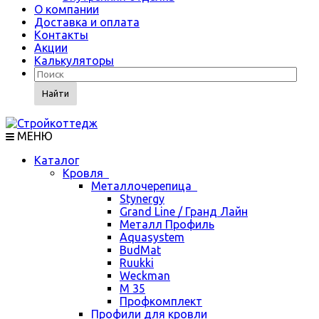
О компании
Доставка и оплата
Контакты
Акции
Калькуляторы
Найти
МЕНЮ
Каталог
Кровля
Металлочерепица
Stynergy
Grand Line / Гранд Лайн
Металл Профиль
Aquasystem
BudMat
Ruukki
Weckman
М 35
Профкомплект
Профили для кровли