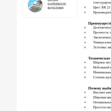
текстуриров
особенности
водостоков
Цвет: RR 23
Производите
Преимуществ
Долговечнос
Прочность: 
Экологичнос
Универсальн
Эстетика: м
Технические
Ширина лис
Небольшой ве
Минимальный
Степень шум
Почему выби
Высокое кач
Широкая цве
Оптимальное
Простота мо