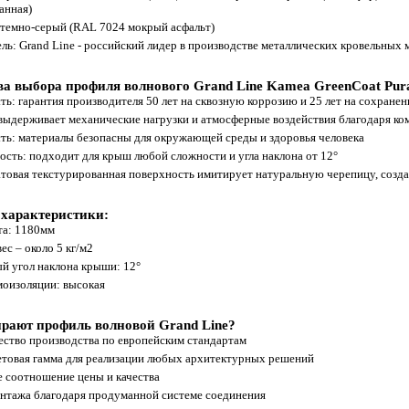
анная)
 темно-серый (RAL 7024 мокрый асфальт)
ль: Grand Line - российский лидер в производстве металлических кровельных 
а выбора профиля волнового Grand Line Kamea GreenCoat Pura
ть: гарантия производителя 50 лет на сквозную коррозию и 25 лет на сохране
выдерживает механические нагрузки и атмосферные воздействия благодаря ко
ть: материалы безопасны для окружающей среды и здоровья человека
ость: подходит для крыш любой сложности и угла наклона от 12°
атовая текстурированная поверхность имитирует натуральную черепицу, созд
 характеристики:
та: 1180мм
с – около 5 кг/м2
 угол наклона крыши: 12°
оизоляции: высокая
рают профиль волновой Grand Line?
ество производства по европейским стандартам
товая гамма для реализации любых архитектурных решений
 соотношение цены и качества
нтажа благодаря продуманной системе соединения