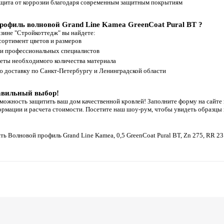
щита от коррозии благодаря современным защитным покрытиям
рофиль волновой Grand Line Kamea GreenCoat Pural BT ?
азине "Стройкоттедж" вы найдете:
ортимент цветов и размеров
и профессиональных специалистов
еты необходимого количества материала
 доставку по Санкт-Петербургу и Ленинградской области
авильный выбор!
зможность защитить ваш дом качественной кровлей! Заполните форму на сайте
рмации и расчета стоимости. Посетите наш шоу-рум, чтобы увидеть образцы м
ть Волновой профиль Grand Line Kamea, 0,5 GreenCoat Pural BT, Zn 275, RR 