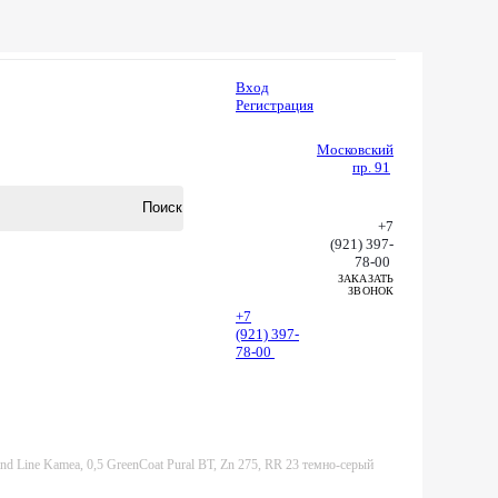
Вход
Регистрация
Московский
пр. 91
+7
(921) 397-
78-00
ЗАКАЗАТЬ
ЗВОНОК
+7
(921) 397-
78-00
d Line Kamea, 0,5 GreenCoat Pural BT, Zn 275, RR 23 темно-серый