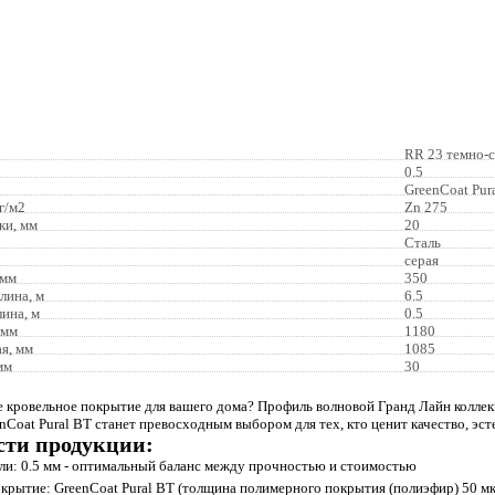
RR 23 темно-
0.5
GreenCoat Pur
г/м2
Zn 275
ки, мм
20
Сталь
серая
 мм
350
лина, м
6.5
ина, м
0.5
 мм
1180
я, мм
1085
мм
30
 кровельное покрытие для вашего дома? Профиль волновой Гранд Лайн коллек
Coat Pural BT станет превосходным выбором для тех, кто ценит качество, эст
сти продукции:
ли: 0.5 мм - оптимальный баланс между прочностью и стоимостью
крытие: GreenCoat Pural BT (толщина полимерного покрытия (полиэфир) 50 мкм