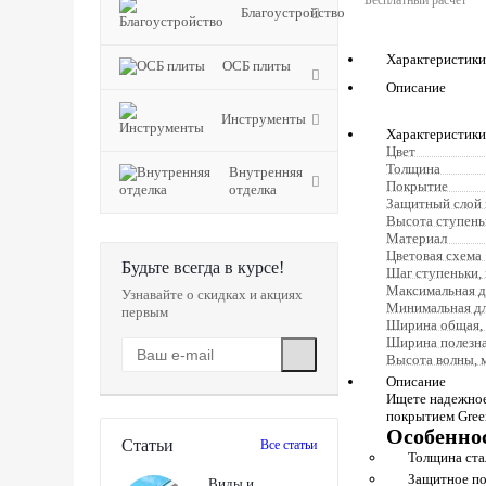
Бесплатный расчет
Благоустройство
Характеристики
ОСБ плиты
Описание
Инструменты
Характеристики
Цвет
Толщина
Внутренняя
Покрытие
отделка
Защитный слой 
Высота ступень
Материал
Цветовая схема
Будьте всегда в курсе!
Шаг ступеньки,
Максимальная д
Узнавайте о скидках и акциях
Минимальная дл
первым
Ширина общая,
Ширина полезна
Высота волны, 
Описание
Ищете надежное
покрытием Green
Особенно
Статьи
Все статьи
Толщина ста
Защитное по
Виды и