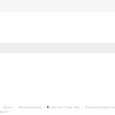
-
Кровля
-
Металлочерепица
-
Grand Line / Гранд Лайн
-
Волновой профиль Gran
фальт)