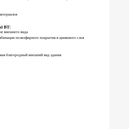
материалов
l BT:
ние внешнего вида
мбинации полиэфирного покрытия и цинкового слоя
авая благородный внешний вид здания