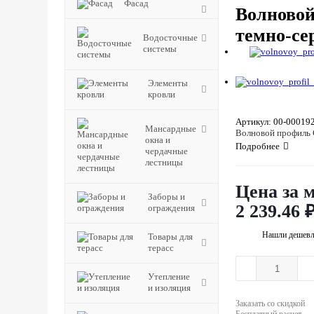
Фасад
Волновой
темно-се
Водосточные
системы
Элементы
кровли
Артикул: 00-00019
Мансардные
Волновой профиль G
окна и
Подробнее
чердачные
лестницы
Цена за 
Заборы и
2 239.46
ограждения
Нашли дешевл
Товары для
терасс
Утепление
и изоляция
Заказать со скидкой