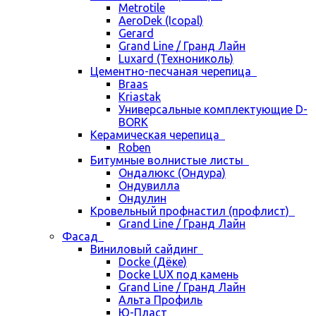
Metrotile
AeroDek (Icopal)
Gerard
Grand Line / Гранд Лайн
Luxard (Технониколь)
Цементно-песчаная черепица
Braas
Kriastak
Универсальные комплектующие D-
BORK
Керамическая черепица
Roben
Битумные волнистые листы
Ондалюкс (Ондура)
Ондувилла
Ондулин
Кровельный профнастил (профлист)
Grand Line / Гранд Лайн
Фасад
Виниловый сайдинг
Docke (Дёке)
Docke LUX под камень
Grand Line / Гранд Лайн
Альта Профиль
Ю-Пласт