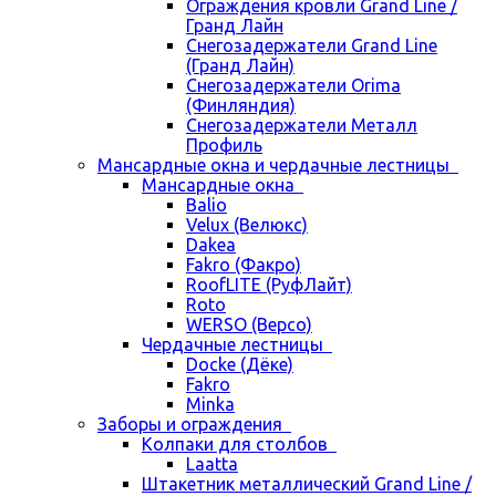
Ограждения кровли Grand Line /
Гранд Лайн
Снегозадержатели Grand Line
(Гранд Лайн)
Снегозадержатели Orima
(Финляндия)
Снегозадержатели Металл
Профиль
Мансардные окна и чердачные лестницы
Мансардные окна
Balio
Velux (Велюкс)
Dakea
Fakro (Факро)
RoofLITE (РуфЛайт)
Roto
WERSO (Версо)
Чердачные лестницы
Docke (Дёке)
Fakro
Minka
Заборы и ограждения
Колпаки для столбов
Laatta
Штакетник металлический Grand Line /