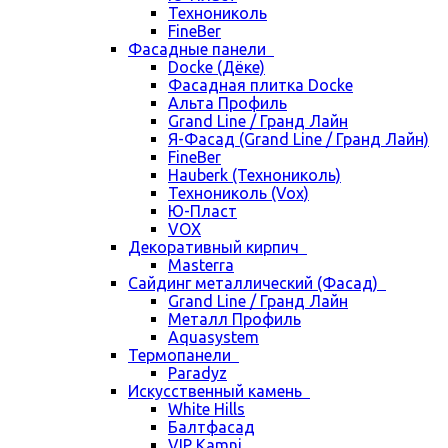
Технониколь
FineBer
Фасадные панели
Docke (Дёке)
Фасадная плитка Docke
Альта Профиль
Grand Line / Гранд Лайн
Я-Фасад (Grand Line / Гранд Лайн)
FineBer
Hauberk (Технониколь)
Технониколь (Vox)
Ю-Пласт
VOX
Декоративный кирпич
Masterra
Сайдинг металлический (Фасад)
Grand Line / Гранд Лайн
Металл Профиль
Aquasystem
Термопанели
Paradyz
Искусственный камень
White Hills
Балтфасад
VIP Kamni