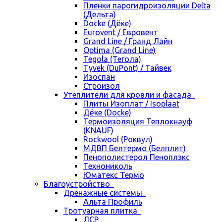
Пленки парогидроизоляции Delta
(Дельта)
Docke (Дёке)
Eurovent / Евровент
Grand Line / Гранд Лайн
Optima (Grand Line)
Tegola (Тегола)
Tyvek (DuPont) / Тайвек
Изоспан
Строизол
Утеплители для кровли и фасада
Плиты Изоплат / Isoplaat
Дёке (Docke)
Термоизоляция Теплокнауф
(KNAUF)
Rockwool (Роквул)
МДВП Белтермо (Белплит)
Пенополистерол Пеноплэкс
Технониколь
Юматекс Термо
Благоустройство
Дренажные системы
Альта Профиль
Тротуарная плитка
ЛСР