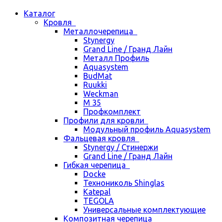
Каталог
Кровля
Металлочерепица
Stynergy
Grand Line / Гранд Лайн
Металл Профиль
Aquasystem
BudMat
Ruukki
Weckman
М 35
Профкомплект
Профили для кровли
Модульный профиль Aquasystem
Фальцевая кровля
Stynergy / Стинержи
Grand Line / Гранд Лайн
Гибкая черепица
Docke
Технониколь Shinglas
Katepal
TEGOLA
Универсальные комплектующие
Композитная черепица