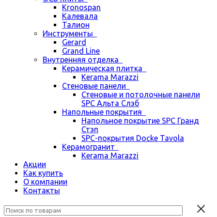
Kronospan
Калевала
Талион
Инструменты
Gerard
Grand Line
Внутренняя отделка
Керамическая плитка
Kerama Marazzi
Стеновые панели
Стеновые и потолочные панели
SPC Альта Слэб
Напольные покрытия
Напольное покрытие SPC Гранд
Стэп
SPC-покрытия Docke Tavola
Керамогранит
Kerama Marazzi
Акции
Как купить
О компании
Контакты