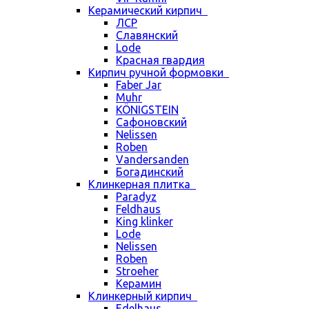
Керамический кирпич
ЛСР
Славянский
Lode
Красная гвардия
Кирпич ручной формовки
Faber Jar
Muhr
KÖNIGSTEIN
Сафоновский
Nelissen
Roben
Vandersanden
Богадинский
Клинкерная плитка
Paradyz
Feldhaus
King klinker
Lode
Nelissen
Roben
Stroeher
Керамин
Клинкерный кирпич
Edelhaus