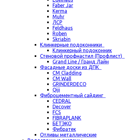
Faber Jar
Kerma
Muhr
ЛСР
Feldhaus
Roben
Skriabin
Клинкерные подоконники
Клинкерный подоконник
Стеновой профнастил (Профлист)
Grand Line / Гранд Лайн
Фасадные доски из ДПК
CM Cladding
CM Wall
GRINDERDECO
Qiji
Фиброцементный сайдинг
CEDRAL
Decover
FCS
FIBRAPLANK
БЕТЭКО
Фибратек
Отливы металлические