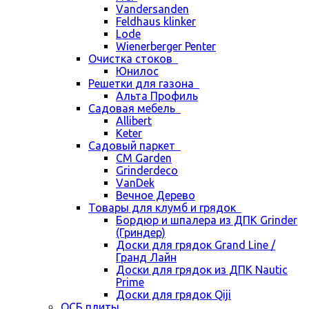
Vandersanden
Feldhaus klinker
Lode
Wienerberger Penter
Очистка стоков
Юнилос
Решетки для газона
Альта Профиль
Садовая мебель
Allibert
Keter
Садовый паркет
CM Garden
Grinderdeco
VanDek
Вечное Дерево
Товары для клумб и грядок
Бордюр и шпалера из ДПК Grinder
(Гриндер)
Доски для грядок Grand Line /
Гранд Лайн
Доски для грядок из ДПК Nautic
Prime
Доски для грядок Qiji
ОСБ плиты