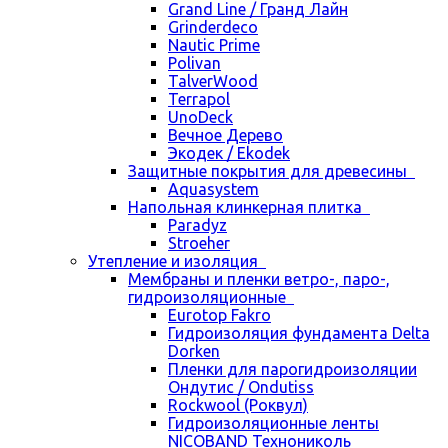
Grand Line / Гранд Лайн
Grinderdeco
Nautic Prime
Polivan
TalverWood
Terrapol
UnoDeck
Вечное Дерево
Экодек / Ekodek
Защитные покрытия для древесины
Aquasystem
Напольная клинкерная плитка
Paradyz
Stroeher
Утепление и изоляция
Мембраны и пленки ветро-, паро-,
гидроизоляционные
Eurotop Fakro
Гидроизоляция фундамента Delta
Dorken
Пленки для парогидроизоляции
Ондутис / Ondutiss
Rockwool (Роквул)
Гидроизоляционные ленты
NICOBAND Технониколь