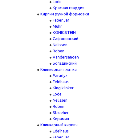
Lode
Красная гвардия
Кирпич ручной формовки
Faber Jar
Muhr
KÖNIGSTEIN
Сафоновский
Nelissen
Roben
Vandersanden
Богадинский
Клинкерная плитка
Paradyz
Feldhaus
King klinker
Lode
Nelissen
Roben
Stroeher
Керамин
Клинкерный кирпич
Edelhaus
Faber Jar