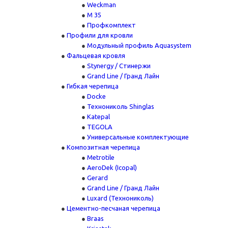
Weckman
М 35
Профкомплект
Профили для кровли
Модульный профиль Aquasystem
Фальцевая кровля
Stynergy / Стинержи
Grand Line / Гранд Лайн
Гибкая черепица
Docke
Технониколь Shinglas
Katepal
TEGOLA
Универсальные комплектующие
Композитная черепица
Metrotile
AeroDek (Icopal)
Gerard
Grand Line / Гранд Лайн
Luxard (Технониколь)
Цементно-песчаная черепица
Braas