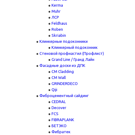
Kerma
Muhr
ЛСР
Feldhaus
Roben
Skriabin
Клинкерные подоконники
Клинкерный подоконник
Стеновой профнастил (Профлист)
Grand Line / Гранд Лайн
Фасадные доски из ДПК
CM Cladding
CM Wall
GRINDERDECO
Qiji
Фиброцементный сайдинг
CEDRAL
Decover
FCS
FIBRAPLANK
БЕТЭКО
Фибратек