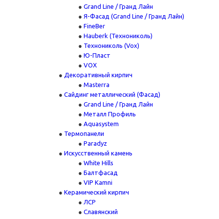
Grand Line / Гранд Лайн
Я-Фасад (Grand Line / Гранд Лайн)
FineBer
Hauberk (Технониколь)
Технониколь (Vox)
Ю-Пласт
VOX
Декоративный кирпич
Masterra
Сайдинг металлический (Фасад)
Grand Line / Гранд Лайн
Металл Профиль
Aquasystem
Термопанели
Paradyz
Искусственный камень
White Hills
Балтфасад
VIP Kamni
Керамический кирпич
ЛСР
Славянский