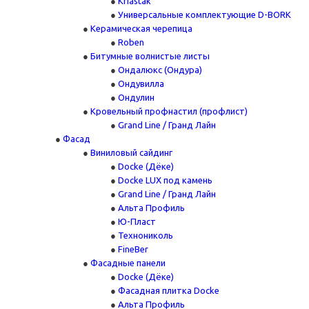
Kriastak
Универсальные комплектующие D-BORK
Керамическая черепица
Roben
Битумные волнистые листы
Ондалюкс (Ондура)
Ондувилла
Ондулин
Кровельный профнастил (профлист)
Grand Line / Гранд Лайн
Фасад
Виниловый сайдинг
Docke (Дёке)
Docke LUX под камень
Grand Line / Гранд Лайн
Альта Профиль
Ю-Пласт
Технониколь
FineBer
Фасадные панели
Docke (Дёке)
Фасадная плитка Docke
Альта Профиль