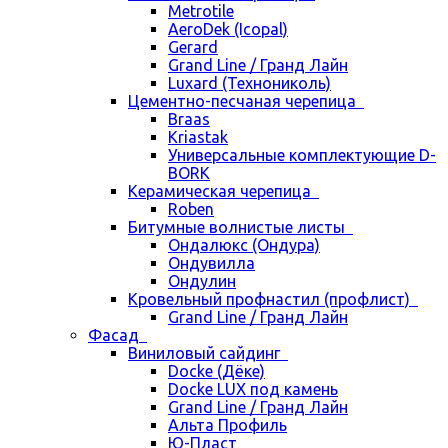
Metrotile
AeroDek (Icopal)
Gerard
Grand Line / Гранд Лайн
Luxard (Технониколь)
Цементно-песчаная черепица
Braas
Kriastak
Универсальные комплектующие D-
BORK
Керамическая черепица
Roben
Битумные волнистые листы
Ондалюкс (Ондура)
Ондувилла
Ондулин
Кровельный профнастил (профлист)
Grand Line / Гранд Лайн
Фасад
Виниловый сайдинг
Docke (Дёке)
Docke LUX под камень
Grand Line / Гранд Лайн
Альта Профиль
Ю-Пласт