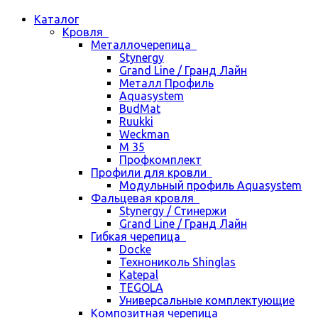
Каталог
Кровля
Металлочерепица
Stynergy
Grand Line / Гранд Лайн
Металл Профиль
Aquasystem
BudMat
Ruukki
Weckman
М 35
Профкомплект
Профили для кровли
Модульный профиль Aquasystem
Фальцевая кровля
Stynergy / Стинержи
Grand Line / Гранд Лайн
Гибкая черепица
Docke
Технониколь Shinglas
Katepal
TEGOLA
Универсальные комплектующие
Композитная черепица