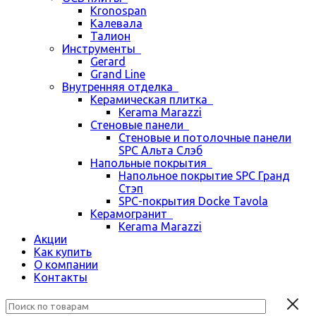
Kronospan
Калевала
Талион
Инструменты
Gerard
Grand Line
Внутренняя отделка
Керамическая плитка
Kerama Marazzi
Стеновые панели
Стеновые и потолочные панели
SPC Альта Слэб
Напольные покрытия
Напольное покрытие SPC Гранд
Стэп
SPC-покрытия Docke Tavola
Керамогранит
Kerama Marazzi
Акции
Как купить
О компании
Контакты