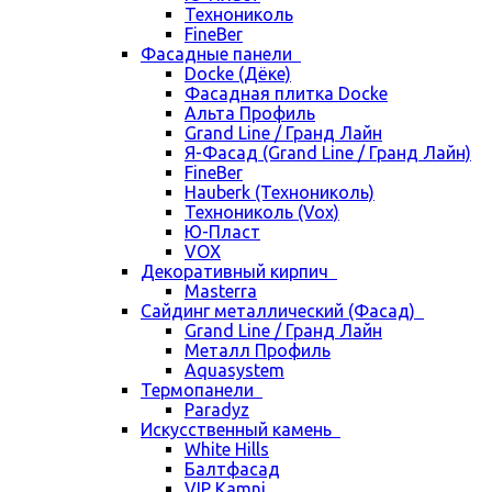
Технониколь
FineBer
Фасадные панели
Docke (Дёке)
Фасадная плитка Docke
Альта Профиль
Grand Line / Гранд Лайн
Я-Фасад (Grand Line / Гранд Лайн)
FineBer
Hauberk (Технониколь)
Технониколь (Vox)
Ю-Пласт
VOX
Декоративный кирпич
Masterra
Сайдинг металлический (Фасад)
Grand Line / Гранд Лайн
Металл Профиль
Aquasystem
Термопанели
Paradyz
Искусственный камень
White Hills
Балтфасад
VIP Kamni