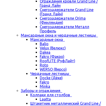
Ограждения кровли Grand Line /
Гранд Лайн
Снегозадержатели Grand Line
(Гранд Лайн)
Снегозадержатели Orima
(Финляндия)
Снегозадержатели Металл
Профиль
Мансардные окна и чердачные лестницы
Мансардные окна
Balio
Velux (Велюкс)
Dakea
Fakro (Факро)
RoofLITE (РуфЛайт)
Roto
WERSO (Версо)
Чердачные лестницы
Docke (Дёке)
Fakro
Minka
Заборы и ограждения
Колпаки для столбов
Laatta
Штакетник металлический Grand Line /