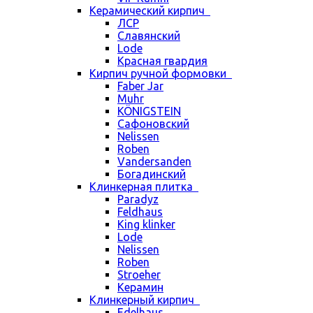
Керамический кирпич
ЛСР
Славянский
Lode
Красная гвардия
Кирпич ручной формовки
Faber Jar
Muhr
KÖNIGSTEIN
Сафоновский
Nelissen
Roben
Vandersanden
Богадинский
Клинкерная плитка
Paradyz
Feldhaus
King klinker
Lode
Nelissen
Roben
Stroeher
Керамин
Клинкерный кирпич
Edelhaus