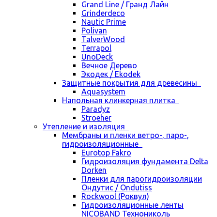
Grand Line / Гранд Лайн
Grinderdeco
Nautic Prime
Polivan
TalverWood
Terrapol
UnoDeck
Вечное Дерево
Экодек / Ekodek
Защитные покрытия для древесины
Aquasystem
Напольная клинкерная плитка
Paradyz
Stroeher
Утепление и изоляция
Мембраны и пленки ветро-, паро-,
гидроизоляционные
Eurotop Fakro
Гидроизоляция фундамента Delta
Dorken
Пленки для парогидроизоляции
Ондутис / Ondutiss
Rockwool (Роквул)
Гидроизоляционные ленты
NICOBAND Технониколь