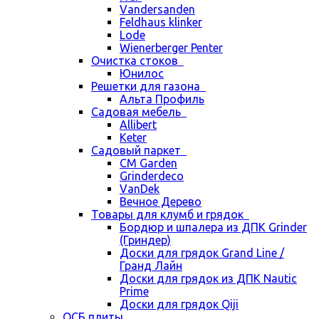
Vandersanden
Feldhaus klinker
Lode
Wienerberger Penter
Очистка стоков
Юнилос
Решетки для газона
Альта Профиль
Садовая мебель
Allibert
Keter
Садовый паркет
CM Garden
Grinderdeco
VanDek
Вечное Дерево
Товары для клумб и грядок
Бордюр и шпалера из ДПК Grinder
(Гриндер)
Доски для грядок Grand Line /
Гранд Лайн
Доски для грядок из ДПК Nautic
Prime
Доски для грядок Qiji
ОСБ плиты