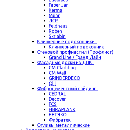
Faber Jar
Kerma
Muhr
ЛСР
Feldhaus
Roben
Skriabin
Клинкерные подоконники
Клинкерный подоконник
Стеновой профнастил (Профлист)
Grand Line / Гранд Лайн
Фасадные доски из ДПК
CM Cladding
CM Wall
GRINDERDECO
Qiji
Фиброцементный сайдинг
CEDRAL
Decover
FCS
FIBRAPLANK
БЕТЭКО
Фибратек
Отливы металлические