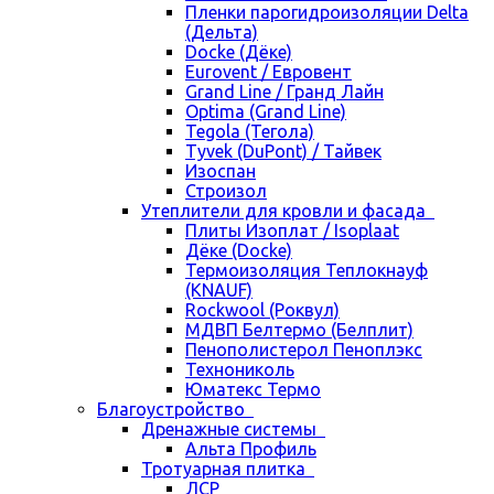
Пленки парогидроизоляции Delta
(Дельта)
Docke (Дёке)
Eurovent / Евровент
Grand Line / Гранд Лайн
Optima (Grand Line)
Tegola (Тегола)
Tyvek (DuPont) / Тайвек
Изоспан
Строизол
Утеплители для кровли и фасада
Плиты Изоплат / Isoplaat
Дёке (Docke)
Термоизоляция Теплокнауф
(KNAUF)
Rockwool (Роквул)
МДВП Белтермо (Белплит)
Пенополистерол Пеноплэкс
Технониколь
Юматекс Термо
Благоустройство
Дренажные системы
Альта Профиль
Тротуарная плитка
ЛСР