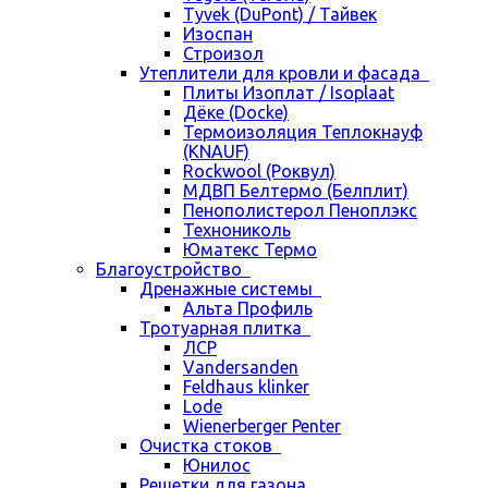
Tyvek (DuPont) / Тайвек
Изоспан
Строизол
Утеплители для кровли и фасада
Плиты Изоплат / Isoplaat
Дёке (Docke)
Термоизоляция Теплокнауф
(KNAUF)
Rockwool (Роквул)
МДВП Белтермо (Белплит)
Пенополистерол Пеноплэкс
Технониколь
Юматекс Термо
Благоустройство
Дренажные системы
Альта Профиль
Тротуарная плитка
ЛСР
Vandersanden
Feldhaus klinker
Lode
Wienerberger Penter
Очистка стоков
Юнилос
Решетки для газона