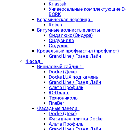
Kriastak
Универсальные комплектующие D-
BORK
Керамическая черепица
Roben
Битумные волнистые листы
Ондалюкс (Ондура)
Ондувилла
Ондулин
Кровельный профнастил (профлист)
Grand Line / Гранд Лайн
Фасад
Виниловый сайдинг
Docke (Дёке)
Docke LUX под камень
Grand Line / Гранд Лайн
Альта Профиль
Ю-Пласт
Технониколь
FineBer
Фасадные панели
Docke (Дёке)
Фасадная плитка Docke
Альта Профиль
Grand Line / Гранд Лайн