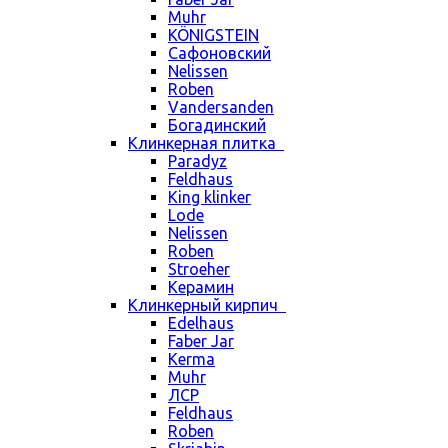
Muhr
KÖNIGSTEIN
Сафоновский
Nelissen
Roben
Vandersanden
Богадинский
Клинкерная плитка
Paradyz
Feldhaus
King klinker
Lode
Nelissen
Roben
Stroeher
Керамин
Клинкерный кирпич
Edelhaus
Faber Jar
Kerma
Muhr
ЛСР
Feldhaus
Roben