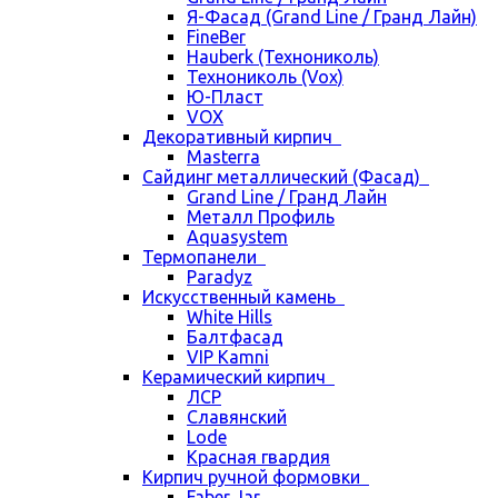
Я-Фасад (Grand Line / Гранд Лайн)
FineBer
Hauberk (Технониколь)
Технониколь (Vox)
Ю-Пласт
VOX
Декоративный кирпич
Masterra
Сайдинг металлический (Фасад)
Grand Line / Гранд Лайн
Металл Профиль
Aquasystem
Термопанели
Paradyz
Искусственный камень
White Hills
Балтфасад
VIP Kamni
Керамический кирпич
ЛСР
Славянский
Lode
Красная гвардия
Кирпич ручной формовки
Faber Jar