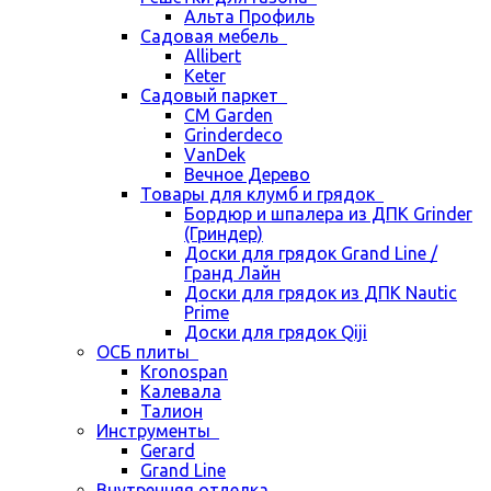
Альта Профиль
Садовая мебель
Allibert
Keter
Садовый паркет
CM Garden
Grinderdeco
VanDek
Вечное Дерево
Товары для клумб и грядок
Бордюр и шпалера из ДПК Grinder
(Гриндер)
Доски для грядок Grand Line /
Гранд Лайн
Доски для грядок из ДПК Nautic
Prime
Доски для грядок Qiji
ОСБ плиты
Kronospan
Калевала
Талион
Инструменты
Gerard
Grand Line
Внутренняя отделка