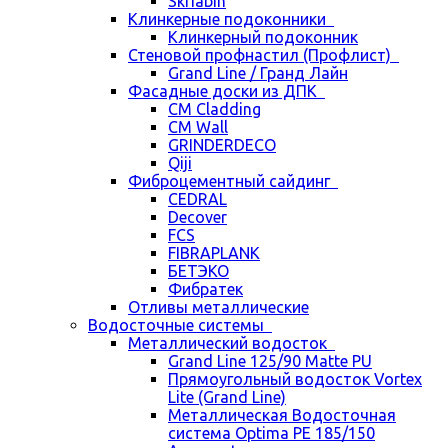
Skriabin
Клинкерные подоконники
Клинкерный подоконник
Стеновой профнастил (Профлист)
Grand Line / Гранд Лайн
Фасадные доски из ДПК
CM Cladding
CM Wall
GRINDERDECO
Qiji
Фиброцементный сайдинг
CEDRAL
Decover
FCS
FIBRAPLANK
БЕТЭКО
Фибратек
Отливы металлические
Водосточные системы
Металлический водосток
Grand Line 125/90 Matte PU
Прямоугольный водосток Vortex
Lite (Grand Line)
Металлическая Водосточная
система Optima PE 185/150