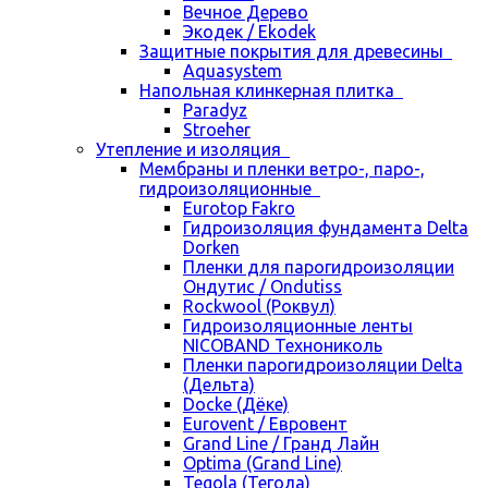
Вечное Дерево
Экодек / Ekodek
Защитные покрытия для древесины
Aquasystem
Напольная клинкерная плитка
Paradyz
Stroeher
Утепление и изоляция
Мембраны и пленки ветро-, паро-,
гидроизоляционные
Eurotop Fakro
Гидроизоляция фундамента Delta
Dorken
Пленки для парогидроизоляции
Ондутис / Ondutiss
Rockwool (Роквул)
Гидроизоляционные ленты
NICOBAND Технониколь
Пленки парогидроизоляции Delta
(Дельта)
Docke (Дёке)
Eurovent / Евровент
Grand Line / Гранд Лайн
Optima (Grand Line)
Tegola (Тегола)