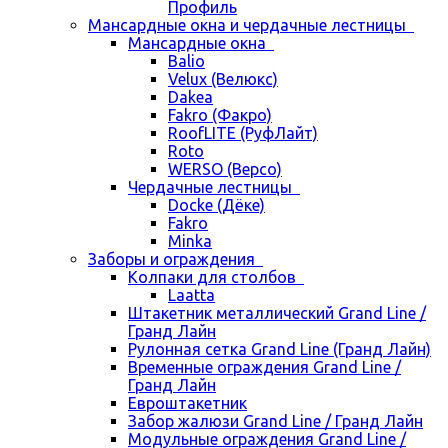
Профиль
Мансардные окна и чердачные лестницы
Мансардные окна
Balio
Velux (Велюкс)
Dakea
Fakro (Факро)
RoofLITE (РуфЛайт)
Roto
WERSO (Версо)
Чердачные лестницы
Docke (Дёке)
Fakro
Minka
Заборы и ограждения
Колпаки для столбов
Laatta
Штакетник металлический Grand Line /
Гранд Лайн
Рулонная сетка Grand Line (Гранд Лайн)
Временные ограждения Grand Line /
Гранд Лайн
Евроштакетник
Забор жалюзи Grand Line / Гранд Лайн
Модульные ограждения Grand Line /