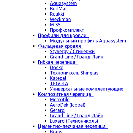
Aquasystem
BudMat
Ruukki
Weckman
М 35
Профкомплект
Профили для кровли
Модульный профиль Aquasystem
Фальцевая кровля
Stynergy / Стинержи
Grand Line / Гранд Лайн
Гибкая черепица
Docke
Технониколь Shinglas
Katepal
TEGOLA
Универсальные комплектующие
Композитная черепица
Metrotile
AeroDek (Icopal)
Gerard
Grand Line / Гранд Лайн
Luxard (Технониколь)
Цементно-песчаная черепица
Braas