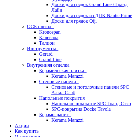
Доски для грядок Grand Line / Гранд
Лайн
Доски для грядок из ДПК Nautic Prime
Доски для грядок Qiji
ОСБ плиты
Kronospan
Калевала
Талион
Инструменты
Gerard
Grand Line
Внутренняя отделка
Керамическая плитка
Kerama Marazzi
Стеновые панели
Стеновые и потолочные панели SPC
Альта Слэб
Напольные покрытия
Напольное покрытие SPC Гранд Стэп
SPC-покрытия Docke Tavola
Керамогранит
Kerama Marazzi
Акции
Как купить
О компании