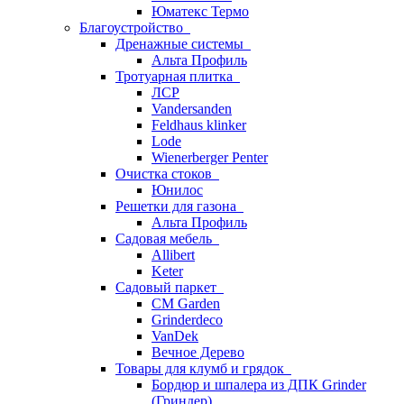
Юматекс Термо
Благоустройство
Дренажные системы
Альта Профиль
Тротуарная плитка
ЛСР
Vandersanden
Feldhaus klinker
Lode
Wienerberger Penter
Очистка стоков
Юнилос
Решетки для газона
Альта Профиль
Садовая мебель
Allibert
Keter
Садовый паркет
CM Garden
Grinderdeco
VanDek
Вечное Дерево
Товары для клумб и грядок
Бордюр и шпалера из ДПК Grinder
(Гриндер)