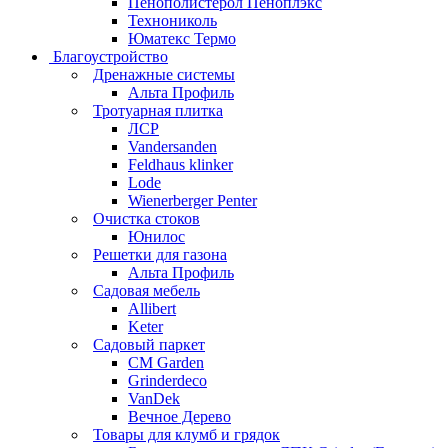
Пенополистерол Пеноплэкс
Технониколь
Юматекс Термо
Благоустройство
Дренажные системы
Альта Профиль
Тротуарная плитка
ЛСР
Vandersanden
Feldhaus klinker
Lode
Wienerberger Penter
Очистка стоков
Юнилос
Решетки для газона
Альта Профиль
Садовая мебель
Allibert
Keter
Садовый паркет
CM Garden
Grinderdeco
VanDek
Вечное Дерево
Товары для клумб и грядок