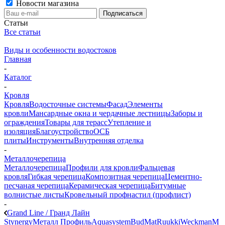
Новости магазина
Статьи
Все статьи
Виды и особенности водостоков
Главная
-
Каталог
-
Кровля
Кровля
Водосточные системы
Фасад
Элементы
кровли
Мансардные окна и чердачные лестницы
Заборы и
ограждения
Товары для терасс
Утепление и
изоляция
Благоустройство
ОСБ
плиты
Инструменты
Внутренняя отделка
-
Металлочерепица
Металлочерепица
Профили для кровли
Фальцевая
кровля
Гибкая черепица
Композитная черепица
Цементно-
песчаная черепица
Керамическая черепица
Битумные
волнистые листы
Кровельный профнастил (профлист)
-
Grand Line / Гранд Лайн
Stynergy
Металл Профиль
Aquasystem
BudMat
Ruukki
Weckman
М