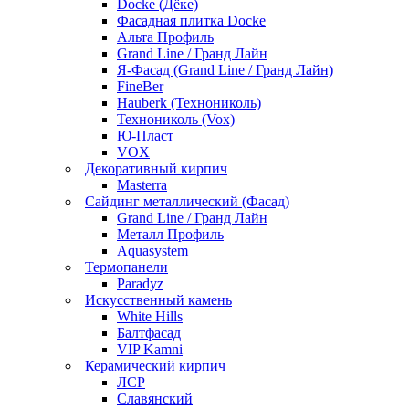
Docke (Дёке)
Фасадная плитка Docke
Альта Профиль
Grand Line / Гранд Лайн
Я-Фасад (Grand Line / Гранд Лайн)
FineBer
Hauberk (Технониколь)
Технониколь (Vox)
Ю-Пласт
VOX
Декоративный кирпич
Masterra
Сайдинг металлический (Фасад)
Grand Line / Гранд Лайн
Металл Профиль
Aquasystem
Термопанели
Paradyz
Искусственный камень
White Hills
Балтфасад
VIP Kamni
Керамический кирпич
ЛСР
Славянский