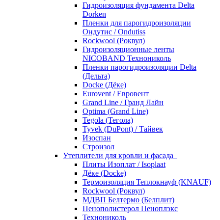
Гидроизоляция фундамента Delta
Dorken
Пленки для парогидроизоляции
Ондутис / Ondutiss
Rockwool (Роквул)
Гидроизоляционные ленты
NICOBAND Технониколь
Пленки парогидроизоляции Delta
(Дельта)
Docke (Дёке)
Eurovent / Евровент
Grand Line / Гранд Лайн
Optima (Grand Line)
Tegola (Тегола)
Tyvek (DuPont) / Тайвек
Изоспан
Строизол
Утеплители для кровли и фасада
Плиты Изоплат / Isoplaat
Дёке (Docke)
Термоизоляция Теплокнауф (KNAUF)
Rockwool (Роквул)
МДВП Белтермо (Белплит)
Пенополистерол Пеноплэкс
Технониколь