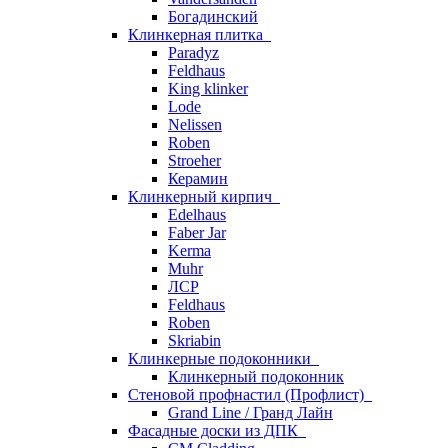
Богадинский
Клинкерная плитка
Paradyz
Feldhaus
King klinker
Lode
Nelissen
Roben
Stroeher
Керамин
Клинкерный кирпич
Edelhaus
Faber Jar
Kerma
Muhr
ЛСР
Feldhaus
Roben
Skriabin
Клинкерные подоконники
Клинкерный подоконник
Стеновой профнастил (Профлист)
Grand Line / Гранд Лайн
Фасадные доски из ДПК