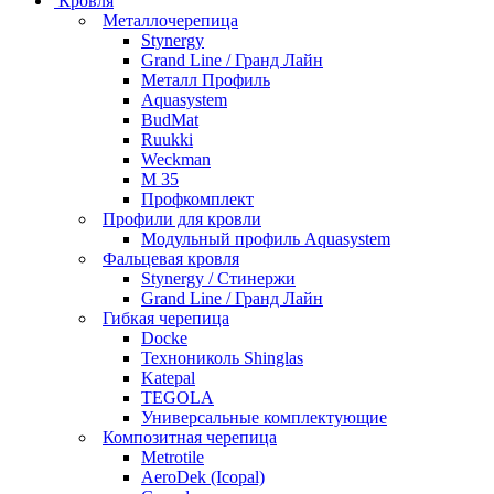
Кровля
Металлочерепица
Stynergy
Grand Line / Гранд Лайн
Металл Профиль
Aquasystem
BudMat
Ruukki
Weckman
М 35
Профкомплект
Профили для кровли
Модульный профиль Aquasystem
Фальцевая кровля
Stynergy / Стинержи
Grand Line / Гранд Лайн
Гибкая черепица
Docke
Технониколь Shinglas
Katepal
TEGOLA
Универсальные комплектующие
Композитная черепица
Metrotile
AeroDek (Icopal)