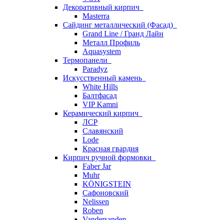
Декоративный кирпич
Masterra
Сайдинг металлический (Фасад)
Grand Line / Гранд Лайн
Металл Профиль
Aquasystem
Термопанели
Paradyz
Искусственный камень
White Hills
Балтфасад
VIP Kamni
Керамический кирпич
ЛСР
Славянский
Lode
Красная гвардия
Кирпич ручной формовки
Faber Jar
Muhr
KÖNIGSTEIN
Сафоновский
Nelissen
Roben
Vandersanden