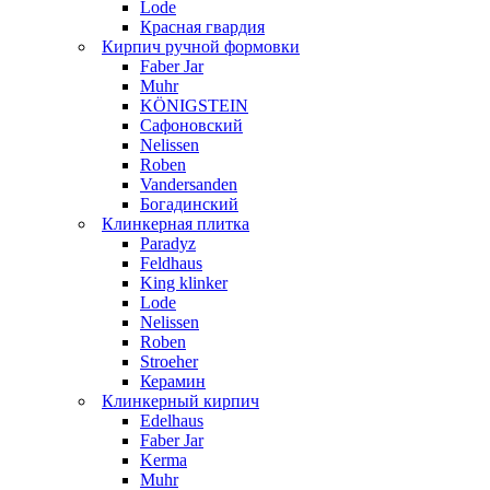
Lode
Красная гвардия
Кирпич ручной формовки
Faber Jar
Muhr
KÖNIGSTEIN
Сафоновский
Nelissen
Roben
Vandersanden
Богадинский
Клинкерная плитка
Paradyz
Feldhaus
King klinker
Lode
Nelissen
Roben
Stroeher
Керамин
Клинкерный кирпич
Edelhaus
Faber Jar
Kerma
Muhr