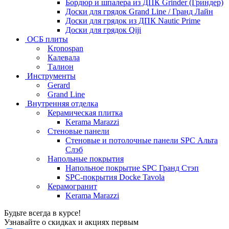
Бордюр и шпалера из ДПК Grinder (Гриндер)
Доски для грядок Grand Line / Гранд Лайн
Доски для грядок из ДПК Nautic Prime
Доски для грядок Qiji
ОСБ плиты
Kronospan
Калевала
Талион
Инструменты
Gerard
Grand Line
Внутренняя отделка
Керамическая плитка
Kerama Marazzi
Стеновые панели
Стеновые и потолочные панели SPC Альта
Слэб
Напольные покрытия
Напольное покрытие SPC Гранд Стэп
SPC-покрытия Docke Tavola
Керамогранит
Kerama Marazzi
Будьте всегда в курсе!
Узнавайте о скидках и акциях первым