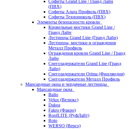
Софиты Grand Line / Гранд Лайн
(ПВХ)
Софиты Альта Профиль (ПВХ)
Софиты Технониколь (ПВХ)
Элементы безопасности кровли
Кровельные мостики Grand Line /
Гранд Лайн
Лестницы Grand Line (Гранд Лайн)
Лестницы, мостики и ограждения
Металл Профиль
Ограждения кровли Grand Line / Гранд
Лайн
Снегозадержатели Grand Line (Гранд
Лайн)
Снегозадержатели Orima (Финляндия)
Снегозадержатели Металл Профиль
Мансардные окна и чердачные лестницы
Мансардные окна
Balio
Velux (Велюкс)
Dakea
Fakro (Факро)
RoofLITE (РуфЛайт)
Roto
WERSO (Версо)