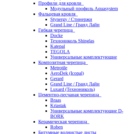
Профили для кровли
Модульный профиль Aquasystem
Фальцевая кровля
Stynergy / Стинержи
Grand Line / Гранд Лайн
Гибкая черепица
Docke
Технониколь Shinglas
Katepal
TEGOLA
Универсальные комплектующие
Композитная черепица
Metrotile
AeroDek (Icopal)
Gerard
Grand Line / Гранд Лайн
Luxard (Технониколь)
Цементно-песчаная черепица
Braas
Kriastak
Универсальные комплектующие D-
BORK
Керамическая черепица
Roben
Битумные волнистые листы