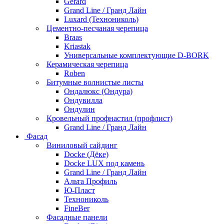
Gerard
Grand Line / Гранд Лайн
Luxard (Технониколь)
Цементно-песчаная черепица
Braas
Kriastak
Универсальные комплектующие D-BORK
Керамическая черепица
Roben
Битумные волнистые листы
Ондалюкс (Ондура)
Ондувилла
Ондулин
Кровельный профнастил (профлист)
Grand Line / Гранд Лайн
Фасад
Виниловый сайдинг
Docke (Дёке)
Docke LUX под камень
Grand Line / Гранд Лайн
Альта Профиль
Ю-Пласт
Технониколь
FineBer
Фасадные панели