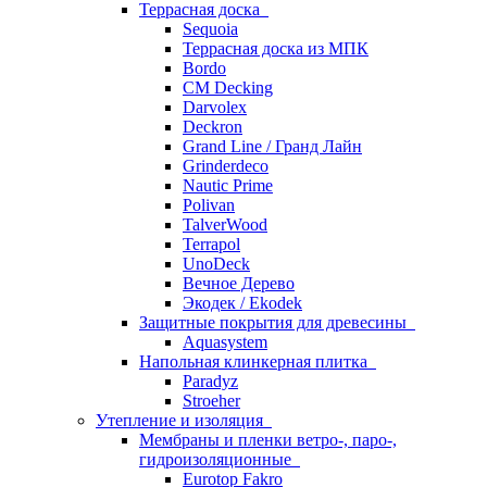
Террасная доска
Sequoia
Террасная доска из МПК
Bordo
CM Decking
Darvolex
Deckron
Grand Line / Гранд Лайн
Grinderdeco
Nautic Prime
Polivan
TalverWood
Terrapol
UnoDeck
Вечное Дерево
Экодек / Ekodek
Защитные покрытия для древесины
Aquasystem
Напольная клинкерная плитка
Paradyz
Stroeher
Утепление и изоляция
Мембраны и пленки ветро-, паро-,
гидроизоляционные
Eurotop Fakro