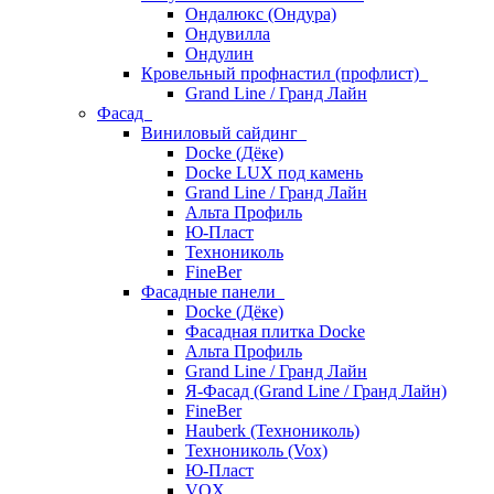
Ондалюкс (Ондура)
Ондувилла
Ондулин
Кровельный профнастил (профлист)
Grand Line / Гранд Лайн
Фасад
Виниловый сайдинг
Docke (Дёке)
Docke LUX под камень
Grand Line / Гранд Лайн
Альта Профиль
Ю-Пласт
Технониколь
FineBer
Фасадные панели
Docke (Дёке)
Фасадная плитка Docke
Альта Профиль
Grand Line / Гранд Лайн
Я-Фасад (Grand Line / Гранд Лайн)
FineBer
Hauberk (Технониколь)
Технониколь (Vox)
Ю-Пласт
VOX