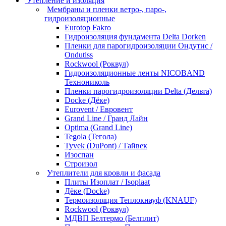
Утепление и изоляция
Мембраны и пленки ветро-, паро-,
гидроизоляционные
Eurotop Fakro
Гидроизоляция фундамента Delta Dorken
Пленки для парогидроизоляции Ондутис /
Ondutiss
Rockwool (Роквул)
Гидроизоляционные ленты NICOBAND
Технониколь
Пленки парогидроизоляции Delta (Дельта)
Docke (Дёке)
Eurovent / Евровент
Grand Line / Гранд Лайн
Optima (Grand Line)
Tegola (Тегола)
Tyvek (DuPont) / Тайвек
Изоспан
Строизол
Утеплители для кровли и фасада
Плиты Изоплат / Isoplaat
Дёке (Docke)
Термоизоляция Теплокнауф (KNAUF)
Rockwool (Роквул)
МДВП Белтермо (Белплит)