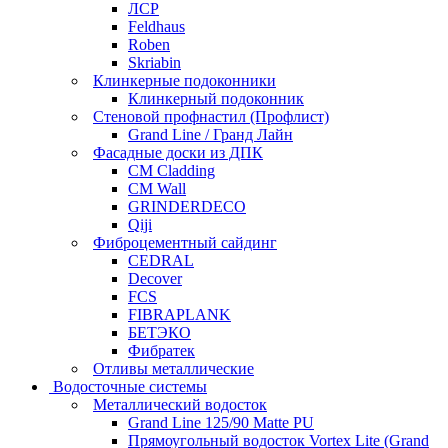
ЛСР
Feldhaus
Roben
Skriabin
Клинкерные подоконники
Клинкерный подоконник
Стеновой профнастил (Профлист)
Grand Line / Гранд Лайн
Фасадные доски из ДПК
CM Cladding
CM Wall
GRINDERDECO
Qiji
Фиброцементный сайдинг
CEDRAL
Decover
FCS
FIBRAPLANK
БЕТЭКО
Фибратек
Отливы металлические
Водосточные системы
Металлический водосток
Grand Line 125/90 Matte PU
Прямоугольный водосток Vortex Lite (Grand