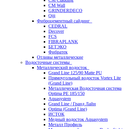
CM Cladding
CM Wall
GRINDERDECO
Qiji
Фиброцементный сайдинг
CEDRAL
Decover
FCS
FIBRAPLANK
БЕТЭКО
Фибратек
Отливы металлические
Водосточные системы
Металлический водосток
Grand Line 125/90 Matte PU
Прямоугольный водосток Vortex Lite
(Grand Line)
Металлическая Водосточная система
Optima PE 185/150
Aquasystem
Grand Line / Гранд Лайн
Optima (Grand Line)
ИСТОК
Медный водосток Aquasystem
Металл Профиль