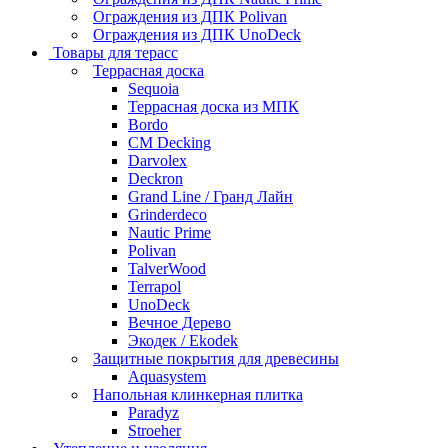
Ограждения из ДПК Polivan
Ограждения из ДПК UnoDeck
Товары для терасс
Террасная доска
Sequoia
Террасная доска из МПК
Bordo
CM Decking
Darvolex
Deckron
Grand Line / Гранд Лайн
Grinderdeco
Nautic Prime
Polivan
TalverWood
Terrapol
UnoDeck
Вечное Дерево
Экодек / Ekodek
Защитные покрытия для древесины
Aquasystem
Напольная клинкерная плитка
Paradyz
Stroeher