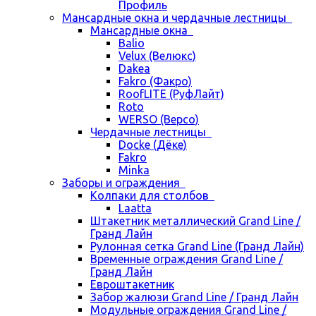
Профиль
Мансардные окна и чердачные лестницы
Мансардные окна
Balio
Velux (Велюкс)
Dakea
Fakro (Факро)
RoofLITE (РуфЛайт)
Roto
WERSO (Версо)
Чердачные лестницы
Docke (Дёке)
Fakro
Minka
Заборы и ограждения
Колпаки для столбов
Laatta
Штакетник металлический Grand Line /
Гранд Лайн
Рулонная сетка Grand Line (Гранд Лайн)
Временные ограждения Grand Line /
Гранд Лайн
Евроштакетник
Забор жалюзи Grand Line / Гранд Лайн
Модульные ограждения Grand Line /