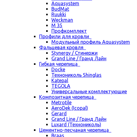
Aquasystem
BudMat
Ruukki
Weckman
М 35
Профкомплект
Профили для кровли
Модульный профиль Aquasystem
Фальцевая кровля
Stynergy / Стинержи
Grand Line / Гранд Лайн
Гибкая черепица
Docke
Технониколь Shinglas
Katepal
TEGOLA
Универсальные комплектующие
Композитная черепица
Metrotile
AeroDek (Icopal)
Gerard
Grand Line / Гранд Лайн
Luxard (Технониколь)
Цементно-песчаная черепица
Braas