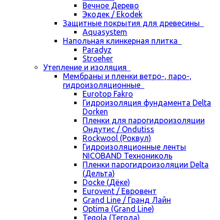
Вечное Дерево
Экодек / Ekodek
Защитные покрытия для древесины
Aquasystem
Напольная клинкерная плитка
Paradyz
Stroeher
Утепление и изоляция
Мембраны и пленки ветро-, паро-,
гидроизоляционные
Eurotop Fakro
Гидроизоляция фундамента Delta
Dorken
Пленки для парогидроизоляции
Ондутис / Ondutiss
Rockwool (Роквул)
Гидроизоляционные ленты
NICOBAND Технониколь
Пленки парогидроизоляции Delta
(Дельта)
Docke (Дёке)
Eurovent / Евровент
Grand Line / Гранд Лайн
Optima (Grand Line)
Tegola (Тегола)