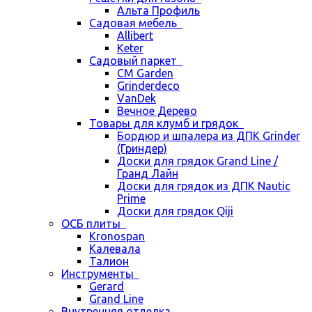
Альта Профиль
Садовая мебель
Allibert
Keter
Садовый паркет
CM Garden
Grinderdeco
VanDek
Вечное Дерево
Товары для клумб и грядок
Бордюр и шпалера из ДПК Grinder
(Гриндер)
Доски для грядок Grand Line /
Гранд Лайн
Доски для грядок из ДПК Nautic
Prime
Доски для грядок Qiji
ОСБ плиты
Kronospan
Калевала
Талион
Инструменты
Gerard
Grand Line
Внутренняя отделка