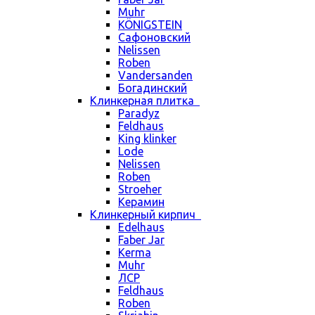
Muhr
KÖNIGSTEIN
Сафоновский
Nelissen
Roben
Vandersanden
Богадинский
Клинкерная плитка
Paradyz
Feldhaus
King klinker
Lode
Nelissen
Roben
Stroeher
Керамин
Клинкерный кирпич
Edelhaus
Faber Jar
Kerma
Muhr
ЛСР
Feldhaus
Roben