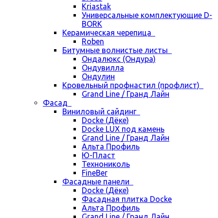
Kriastak
Универсальные комплектующие D-
BORK
Керамическая черепица
Roben
Битумные волнистые листы
Ондалюкс (Ондура)
Ондувилла
Ондулин
Кровельный профнастил (профлист)
Grand Line / Гранд Лайн
Фасад
Виниловый сайдинг
Docke (Дёке)
Docke LUX под камень
Grand Line / Гранд Лайн
Альта Профиль
Ю-Пласт
Технониколь
FineBer
Фасадные панели
Docke (Дёке)
Фасадная плитка Docke
Альта Профиль
Grand Line / Гранд Лайн